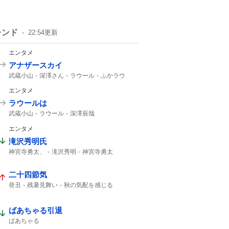
レンド
22:54
更新
エンタメ
アナザースカイ
武蔵小山
深澤さん
ラウール
ふかラウ
1時間SP
Snow Manラウール
エンタメ
ラウールは
武蔵小山
ラウール
深澤辰哉
Snow Manラウール
Snow Man
エンタメ
Snow Manの
Snow
滝沢秀明氏
神宮寺勇太、
滝沢秀明
神宮寺勇太
Number_i
二十四節気
癸丑
残暑見舞い
秋の気配を感じる
暑中見舞い
ばあちゃる引退
ばあちゃる