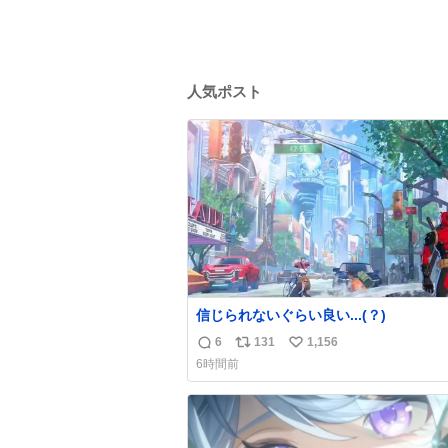
人気ポスト
信じられないぐらい良い...(？)
6
131
1,156
返
リ
い
6時間前
信
ポ
い
数
ス
ね
ト
数
数