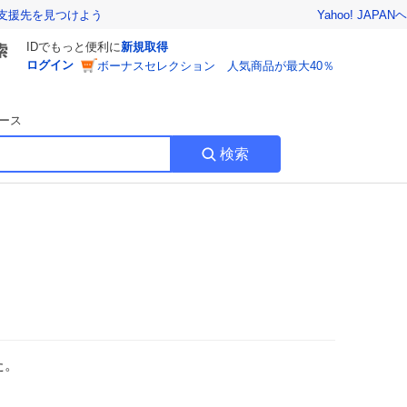
Yahoo! JAPAN
ヘ
支援先を見つけよう
IDでもっと便利に
新規取得
ログイン
ボーナスセレクション 人気商品が最大40％
ース
検索
た。