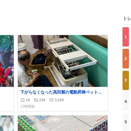
ト
1
2
3
下がらなくなった高田製の電動昇降ベット。
メーカーからは、完全に見放されたんです
18
229
3,109
4
返
リ
い
が、 見事に85歳の父が治しました。 うちの父
12時間前
は、トヨタカローラのボディをオート生産す
信
ポ
い
る、工業ロボットの製作者なんですが、 父が
数
ス
ね
電動ベットの配線をハンダで修理している横
ト
数
5
で、
数