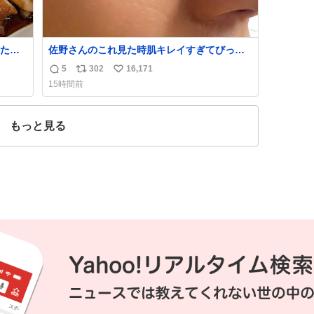
たら
佐野さんのこれ見た時肌キレイすぎてびっく
れて
りしたし、やはりアイドルって体型･肌管理す
5
302
16,171
返
リ
い
ごすぎる
15時間前
信
ポ
い
数
ス
ね
ト
数
もっと見る
数