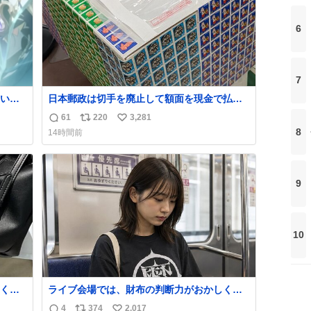
6
7
いの
日本郵政は切手を廃止して額面を現金で払い
戻せ2026 #日本郵政 @JapanPostHD_PR
61
220
3,281
返
リ
い
8
14時間前
信
ポ
い
数
ス
ね
ト
数
数
9
10
くな
ライブ会場では、財布の判断力がおかしくな
ザー
る。
4
374
2,017