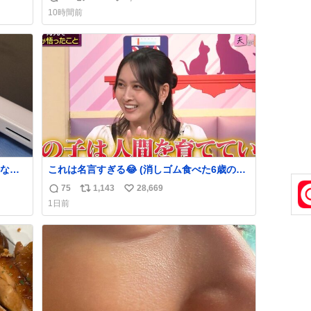
返
リ
い
でコ
10時間前
信
ポ
い
数
ス
ね
ト
数
数
なか
これは名言すぎる😂 (消しゴム食べた6歳の弟
るから
を思い出しながら)
75
1,143
28,669
返
リ
い
急いで
1日前
も謝
信
ポ
い
てし
数
ス
ね
味に
ト
数
た。
数