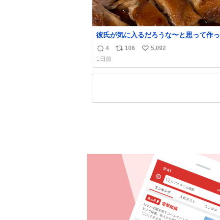
彼氏が気に入るだろうな〜と思って作っ
想像の何倍も美味しい美味しい言ってく
4
106
5,092
返
リ
い
嬉しい
1日前
信
ポ
い
数
ス
ね
ト
数
数