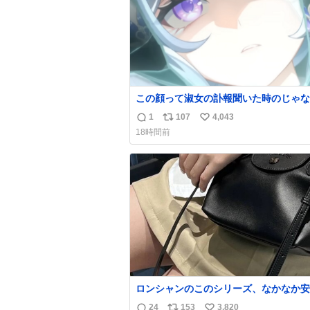
この顔って淑女の訃報聞いた時のじゃな
(((
1
107
4,043
返
リ
い
18時間前
信
ポ
い
数
ス
ね
ト
数
数
ロンシャンのこのシリーズ、なかなか安
らないのにセール価格になってる🖤✨レ
24
153
3,820