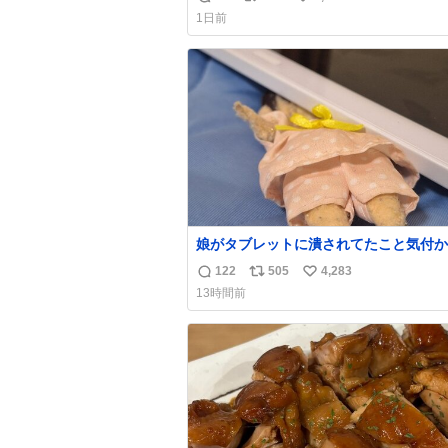
返
リ
い
なのが反則級にかわいい。持ってるだけ
1日前
ーデが格上げされる。
信
ポ
い
数
ス
ね
ト
数
数
娘がタブレットに潰されてたこと気付か
った。 旦那だけは娘の波長を感じ取れ
122
505
4,283
返
リ
い
声出せずともSOSが伝わったらしい。 
13時間前
旦那が救出して、泣きじゃくる娘に自分
信
ポ
い
って抱きしめようとしたら、ビンタされ
数
ス
ね
まった。3回ほど。 小さい手だけど、地
ト
数
痛い。 その後、娘は旦那に泣きついて
数