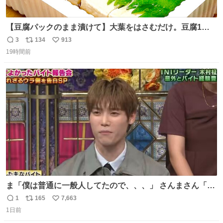
【豆腐パックのまま漬けて】大葉をはさむだけ。豆腐1
丁、秒でなくなる 豆腐に大葉をはさんで、めんつゆに漬け
3
134
913
返
リ
い
るだけ。冷蔵庫で置くだけで味がしみ込み、さっぱりなの
19時間前
信
ポ
い
に満足感のある一品に。火を使わず5分で仕込める、忙し
数
ス
ね
い日にもぴったりの大葉と豆腐の漬けレシピです。 詳しく
ト
数
数
はリプ欄を見てね👇
ま「僕は普通に一般人してたので、、、」 さんまさん「チ
ンパンジー⁉️」 しぬwwwwwwwwwwwwwwwwwwwww
1
165
7,663
返
リ
い
1日前
信
ポ
い