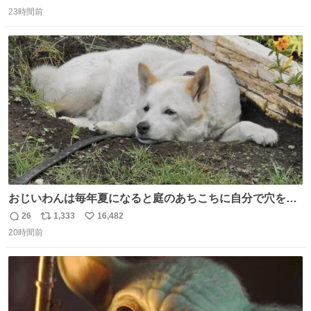
返
リ
い
イレは「とにかく明るい安村の体勢」が1番楽
23時間前
信
ポ
い
数
ス
ね
ト
数
数
おじいわんは毎年夏になると庭のあちこちに自分で穴を掘
って涼んでた。 たまにうさぎ氏がちゃっかり中に入る事も
26
1,333
16,482
返
リ
い
あったが、退かさず怒らず保護者のようにただ見ていた。
20時間前
信
ポ
い
数
ス
ね
ト
数
数