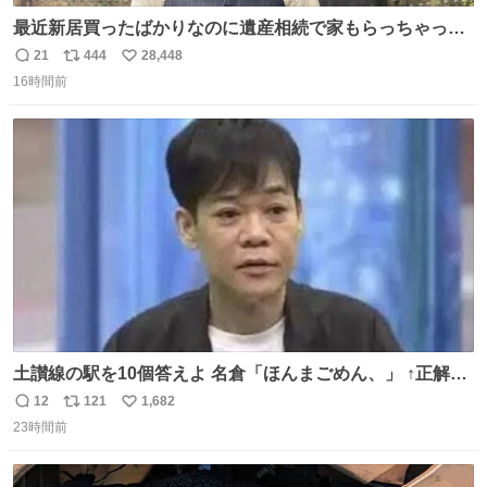
最近新居買ったばかりなのに遺産相続で家もらっちゃった
長男
21
444
28,448
返
リ
い
16時間前
信
ポ
い
数
ス
ね
ト
数
数
土讃線の駅を10個答えよ 名倉「ほんまごめん、」 ↑正解
（御免駅）
12
121
1,682
返
リ
い
23時間前
信
ポ
い
数
ス
ね
ト
数