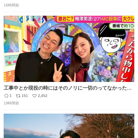
返
リ
い
16時間前
信
ポ
い
数
ス
ね
ト
数
数
工事中とか現役の時にはそのノリに一切のってなかった1
番の「設楽の女」が卒業して頭角を現しはじめてて大好き
1
151
2,452
返
リ
い
🥲🥲 設楽さんの返しも良い🥲 #梅澤美波
19時間前
信
ポ
い
数
ス
ね
ト
数
数