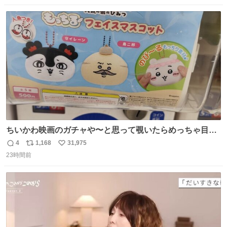
数
ス
ね
ト
数
数
ちいかわ映画のガチャや〜と思って覗いたらめっちゃ目合
って気まずい
4
1,168
31,975
返
リ
い
23時間前
信
ポ
い
数
ス
ね
ト
数
数