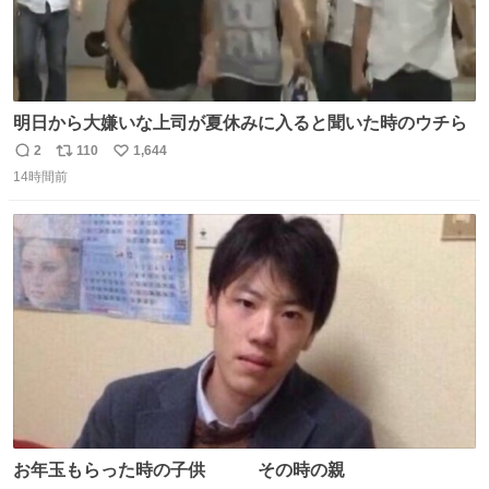
明日から大嫌いな上司が夏休みに入ると聞いた時のウチら
2
110
1,644
返
リ
い
14時間前
信
ポ
い
数
ス
ね
ト
数
数
お年玉もらった時の子供 その時の親