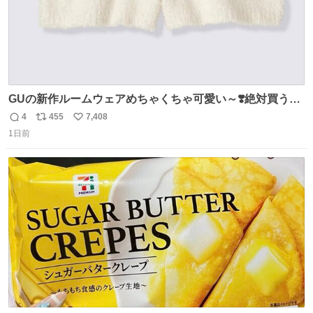
GUの新作ルームウェアめちゃくちゃ可愛い～❣️絶対買うぞ
🪿🤍 9月下旬発売🪄
4
455
7,408
返
リ
い
1日前
信
ポ
い
数
ス
ね
ト
数
数