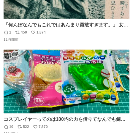
「何んぼなんでもこれではあんまり勇敢すぎます。」 女性
の立ち振る舞い指南コーナーで、大股を「下品」や「はし
1
450
1,874
返
リ
い
たない」という言葉を使わず「勇敢すぎます」と洒落っ気
11時間前
信
ポ
い
たっぷりにたしなめる当時の言葉選びよ 勇敢すぎます、使
数
ス
ね
っていきたい… （昭和4年婦人倶楽部新年号より）
ト
数
数
コスプレイヤーってのは100均の力を借りてなんでも錬成
できるんですよねビフォーアフター
10
522
7,570
返
リ
い