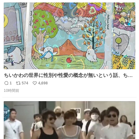
数
ス
ね
ト
数
数
ちいかわの世界に性別や性愛の概念が無いという話、ちい
かわタロットでも恋人・女帝・女教皇あたりは性別を意識
1
574
4,698
返
リ
い
させないように描かれてるんだよね。かなり徹底している
10時間前
信
ポ
い
印象。
数
ス
ね
ト
数
数