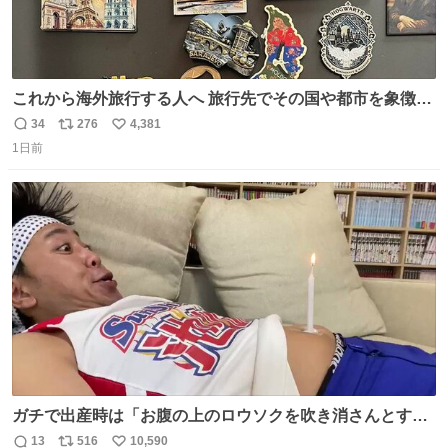
これから海外旅行する人へ 旅行先でその国や都市を象徴す
る マグネットを買って欲しい。 僕は交換留学してた1年間
34
276
4,381
返
リ
い
で20カ国回ったけど、旅行先で必ずマグネットを買い、今
1日前
信
ポ
い
は家の冷蔵庫に貼ってる。 交換留学が終わって1年経つけ
数
ス
ね
どそれぞれのマグネットを見る度に旅の思い出が鮮明によ
ト
数
数
みがえります。
ガチで出産時は「お腹の上のロウソクを吹き消さんとする
サンシャイン池崎」だったし、お産後の股裂け状態でのト
13
516
10,590