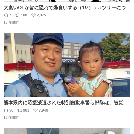
大食いOLが皆に隠れて爆食いする（1/7） ↓↓↓ツリーにつづ
く！
7
100
2,075
返
リ
い
17時間前
信
ポ
い
数
ス
ね
ト
数
数
熊本県内に応援派遣された特別自動車警ら部隊は、被災場
所のみならず、避難所も回りながらパトロールを行ってい
56
901
7,949
返
リ
い
ます。写真は、京都府警察の特別自動車警ら部隊が、上益
16時間前
信
ポ
い
城郡御船町内で避難している方々と交流している様子で
数
ス
ね
す。 #令和８年熊本地震 #京都府警察
ト
数