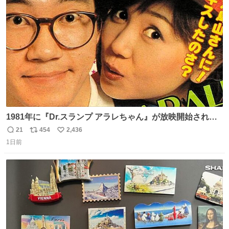
ト
数
数
1981年に『Dr.スランプ アラレちゃん』が放映開始された
直後の鳥山明さんと、小山茉美さんです。
21
454
2,436
返
リ
い
1日前
信
ポ
い
数
ス
ね
ト
数
数