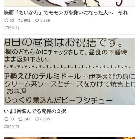
映画『ちいかわ』でモモンガを嫌いになった人へ それで
も愛される理由と可能性 kai-you.net/article/96186 『映画
63
901
5,769
返
リ
い
ちいかわ 人魚の島のひみつ』を3回観て、原作も追ってい
17時間前
信
ポ
い
る筆者が、モモンガの名誉回復を試みようとする記事で
数
ス
ね
す。ちいかわ初心者向けです🖊
ト
数
数
いま1番悩んでる究極の２択
33
142
8,695
返
リ
い
23時間前
信
ポ
い
数
ス
ね