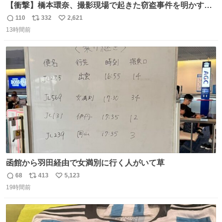
【衝撃】橋本環奈、撮影現場で起きた窃盗事件を明かす
「警察が来てました」 news.livedoor.com/article/detail…
110
332
2,621
返
リ
い
橋本は「撮影現場で照明さんのケーブルが盗まれて…。廃
13時間前
信
ポ
い
工場とかで撮影してたんですけど。警察が来てました」と
数
ス
ね
述懐。専門家も「銅の価値が上がってるんですよね…」と
ト
数
数
反応した。
函館から羽田経由で女満別に行く人がいて草
68
413
5,123
返
リ
い
19時間前
信
ポ
い
数
ス
ね
ト
数
数