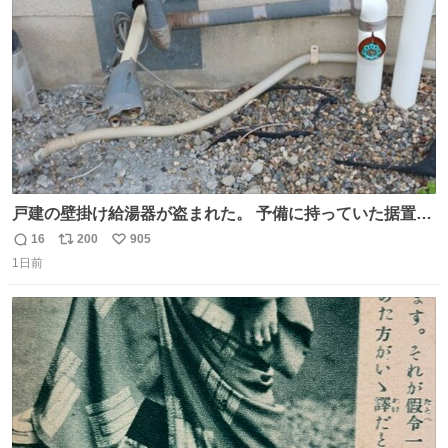
数
戸建の壁掛け給湯器が盗まれた。 予備に持っていた据置給
湯器があったのでガスやさんに設置してもらった。 工事費
16
200
905
返
リ
い
9万円。 痛い出費。 防犯カメラ設置した。 物騒な時代にな
1日前
信
ポ
い
ったな。 昔は給湯器盗むとか聞いたことなかったな。
数
ス
ね
ト
数
数