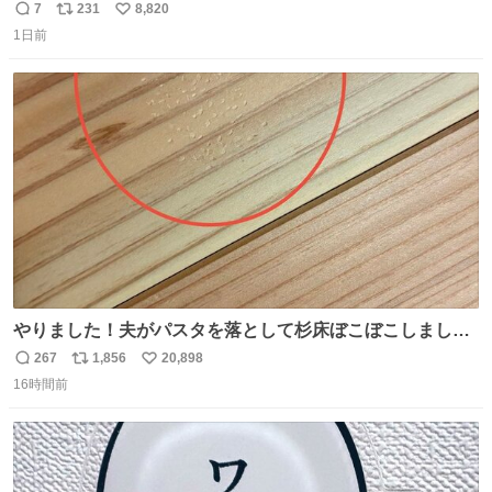
7
231
8,820
返
リ
い
1日前
信
ポ
い
数
ス
ね
ト
数
数
やりました！夫がパスタを落として杉床ぼこぼこしまし
た！よかったーーー！ファーストぼこぼこ自分じゃなく
267
1,856
20,898
返
リ
い
て！これで第二波いつでもいけます！！！✌️いやーほっと
16時間前
信
ポ
い
した！ 杉床を採用しようとしている方々へ忠告です。杉床
数
ス
ね
は乾燥パスタに負けます。豆腐くらいやわやわです。
ト
数
数