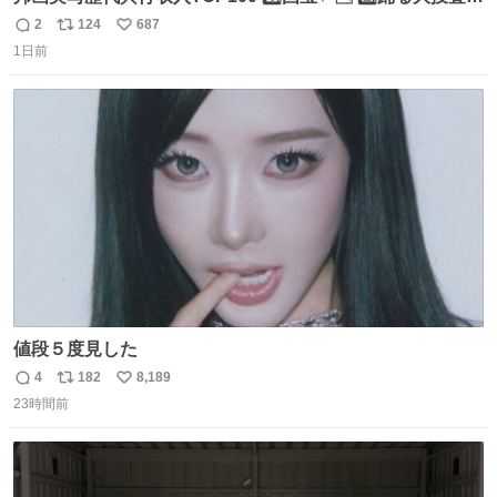
THE MOVIE2 3️⃣南極物語 4️⃣踊る大捜査線 THE MOVIE 5️⃣
2
124
687
返
リ
い
子猫物語 6️⃣劇場版コード・ブルー 7️⃣天と地と 8️⃣永遠の0
1日前
信
ポ
い
9️⃣ROOKIES-卒業- 🔟世界の中心で、愛をさけぶ … 44位 ほ
数
ス
ね
どなく、お別れです←🆕 … 60位 キングダム 魂の決戦←🆕
ト
数
数
値段５度見した
4
182
8,189
返
リ
い
23時間前
信
ポ
い
数
ス
ね
ト
数
数