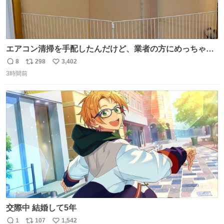
エアコン清掃を手配したんだけど、業者の方にめっちゃ吠
えるから隔離した。これでもう安心だ。
8
298
3,402
返
リ
い
3時間前
信
ポ
い
数
ス
ね
ト
数
数
交際中 結婚して5年
1
107
1,542