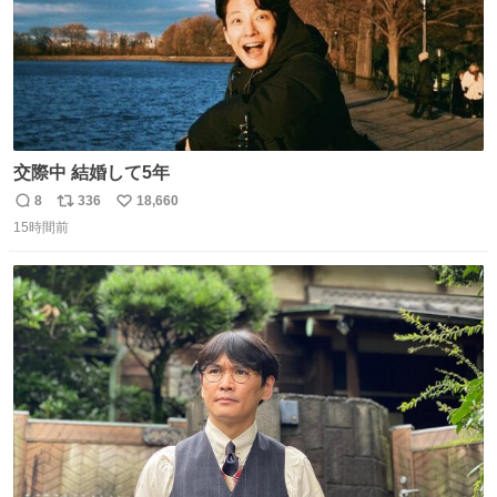
交際中 結婚して5年
8
336
18,660
返
リ
い
15時間前
信
ポ
い
数
ス
ね
ト
数
数