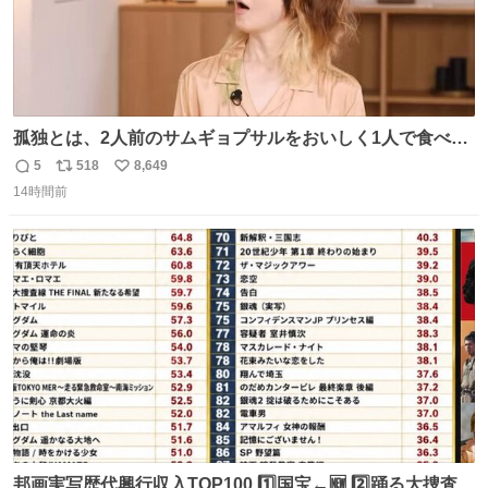
孤独とは、2人前のサムギョプサルをおいしく1人で食べる
ことである←好きすぎる
5
518
8,649
返
リ
い
14時間前
信
ポ
い
数
ス
ね
ト
数
数
邦画実写歴代興行収入TOP100 1️⃣国宝←🆕 2️⃣踊る大捜査線