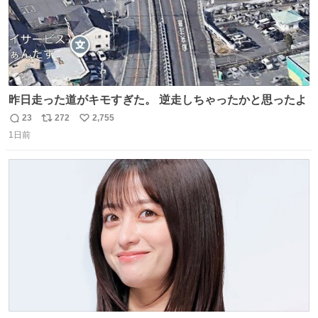
昨日走った道がキモすぎた。 逆走しちゃったかと思ったよ
23
272
2,755
返
リ
い
1日前
信
ポ
い
数
ス
ね
ト
数
数