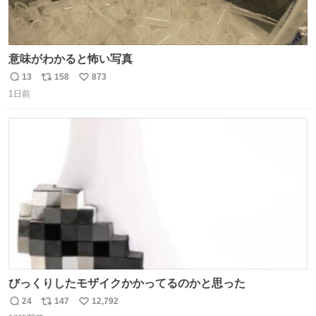
意味がわかると怖い写真
13
158
873
返
リ
い
1日前
信
ポ
い
数
ス
ね
ト
数
数
びっくりしたモザイクかかってるのかと思った
24
147
12,792
返
リ
い