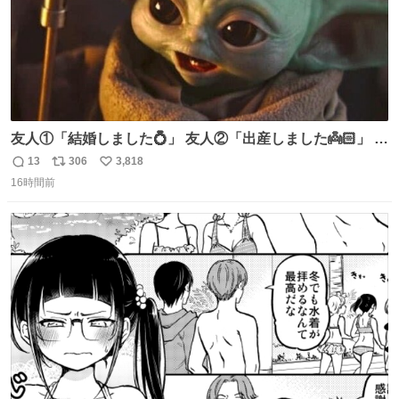
友人①「結婚しました💍」 友人②「出産しました👼🏻」 友
人③「マイホーム建てました🏡」 私「パトゥ」
13
306
3,818
返
リ
い
16時間前
信
ポ
い
数
ス
ね
ト
数
数