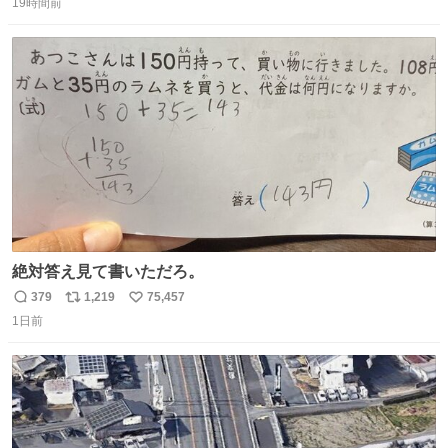
19時間前
信
ポ
い
数
ス
ね
ト
数
数
絶対答え見て書いただろ。
379
1,219
75,457
返
リ
い
1日前
信
ポ
い
数
ス
ね
ト
数
数