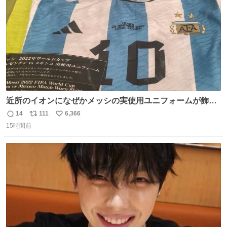
近所のイオンになぜかメッシの実使用ユニフォームが飾っ
てあっておもろい
14
111
6,366
返
リ
い
15時間前
信
ポ
い
数
ス
ね
ト
数
数