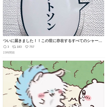
ついに届きました！！この世に存在するすべてのシャーロ
ック・ホームズに「ワトソン」と喋ってもらうためのアク
3
183
757
返
リ
い
スタです！！！
15時間前
信
ポ
い
数
ス
ね
ト
数
数