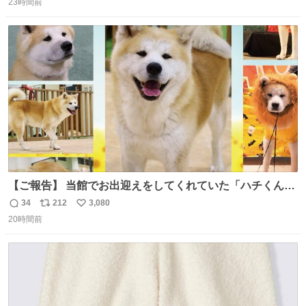
23時間前
信
ポ
い
数
ス
ね
ト
数
数
【ご報告】 当館でお出迎えをしてくれていた「ハチくん」
が8月1日に 虹の橋を渡りました🌈 たくさんの幸せを運
34
212
3,080
返
リ
い
び、たくさんのおやつを食べて、たくさん愛されたハチく
20時間前
信
ポ
い
んありがとう ハチくん大好きだよ 秋田犬の里 スタッフ一
数
ス
ね
同より 愛を込めて #秋田犬の里 #akitainu #akita #ハチくん
ト
数
数
大好き