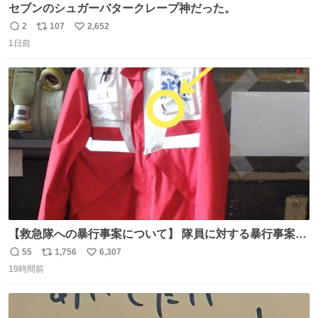
セブンのシュガーバタークレープ神だった。
2
107
2,652
返
リ
い
1日前
信
ポ
い
数
ス
ね
ト
数
数
【救急隊への暴行事案について】 隊員に対する暴行事案
が、令和7年度の6件に対し、令和8年度は現在既に4件発生
55
1,756
6,307
返
リ
い
しています。 特に、この4日間で救急隊員に対する暴行事
19時間前
信
ポ
い
案が立て続けに2件発生しています。 このような行為に対
数
ス
ね
して隊員の安全を守るために、法的措置も辞さず毅然と対
ト
数