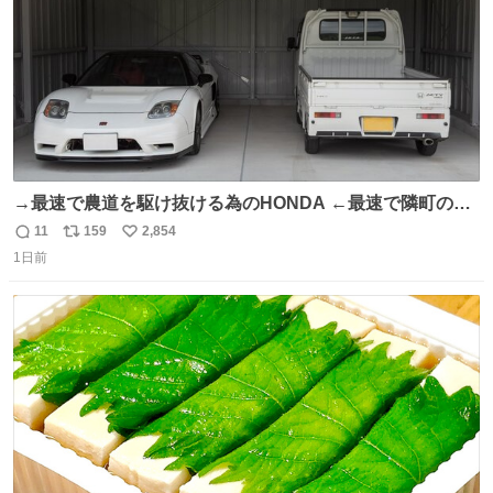
→最速で農道を駆け抜ける為のHONDA ←最速で隣町の集
会所に行く為のHONDA
11
159
2,854
返
リ
い
1日前
信
ポ
い
数
ス
ね
ト
数
数