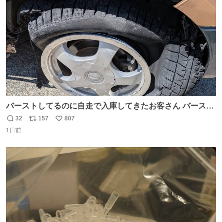
数
バーストしてるのに自走で入庫してきたお客さん バースト
したならその場で動かないで助け呼んで下さい😰 保険にロ
32
157
807
返
リ
い
ードサービス付いてて金銭負担も無いんですから これで走
1日前
信
ポ
い
ると、壊さなくていい所まで壊しちゃいますから 実際、外
数
ス
ね
装ダメージ、ABSセンサ断線、ブレーキホースも傷入っち
ト
数
数
ゃってます…