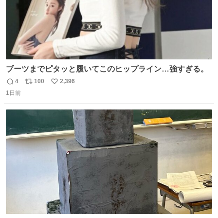
ブーツまでピタッと履いてこのヒップライン…強すぎる。
4
100
2,396
返
リ
い
1日前
信
ポ
い
数
ス
ね
ト
数
数