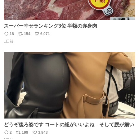
スーパー幸せランキング3位 半額の赤身肉
18
154
6,071
返
リ
い
1日前
信
ポ
い
数
ス
ね
ト
数
数
どうぞ後ろ姿です コートの紐がいいよね…そして腰が細い
2
199
3,843
返
リ
い