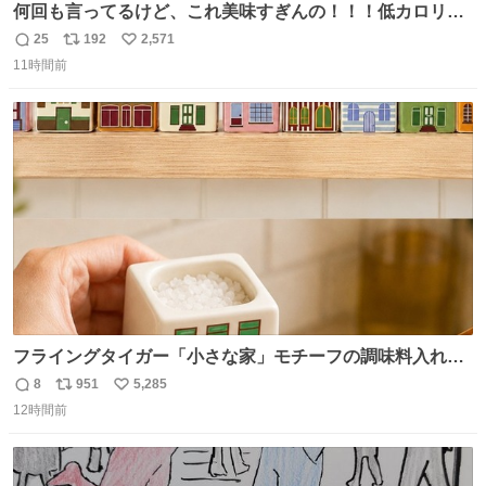
何回も言ってるけど、これ美味すぎんの！！！低カロリー
で満足感エグいから一生食べてる😭
25
192
2,571
返
リ
い
11時間前
信
ポ
い
数
ス
ね
ト
数
数
フライングタイガー「小さな家」モチーフの調味料入れ、
並べれば“デンマークの街並み”に ピンク・グリーン・テラ
8
951
5,285
返
リ
い
コッタの全9種 - fashion-press.net/news/149552
12時間前
信
ポ
い
数
ス
ね
ト
数
数