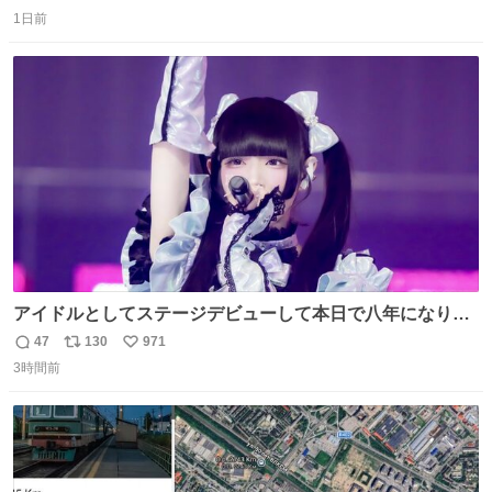
返
リ
い
1日前
信
ポ
い
数
ス
ね
ト
数
数
アイドルとしてステージデビューして本日で八年になりま
した。これからもここに居続けられますように❤︎
47
130
971
返
リ
い
3時間前
信
ポ
い
数
ス
ね
ト
数
数