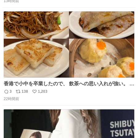
13時間前
信
ポ
い
数
ス
ね
ト
数
数
香港で小中を卒業したので、 飲茶への思い入れが強い。 常
に現地の味を探している。 横浜中華街まで行き、店を厳選
3
138
1,203
返
リ
い
すれば流石に出会えるけど、もっと近場で気軽に行ける店
22時間前
信
ポ
い
はないか。 代々木にあった。 多少違うかなというのもあっ
数
ス
ね
たけど、 総合的には満足。
ト
数
数