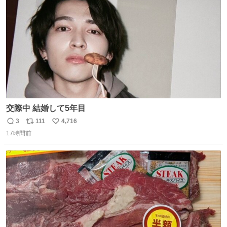
数
交際中 結婚して5年目
3
111
4,716
返
リ
い
17時間前
信
ポ
い
数
ス
ね
ト
数
数