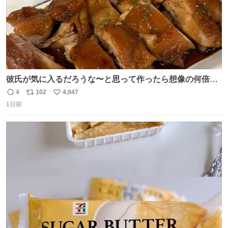
彼氏が気に入るだろうな〜と思って作ったら想像の何倍も
美味しい美味しい言ってくれて嬉しい
4
102
4,947
返
リ
い
1日前
信
ポ
い
数
ス
ね
ト
数
数