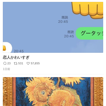
数
ス
ね
ト
数
数
恋人かわいすぎ
23
531
57,655
返
リ
い
1日前
信
ポ
い
数
ス
ね
ト
数
数