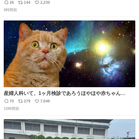
本郵政 @JapanPostHD_PR
26
144
2,230
返
リ
い
8時間前
信
ポ
い
数
ス
ね
ト
数
数
産婦人科いて、1ヶ月検診であろうほやほや赤ちゃん👩‍🍼
と推定2,3歳の女の子👧🏻をワンオペで連れてるママがいる
70
279
7,046
返
リ
い
のだけども 女の子ずっとママの側から離れない…⁉️ 手を繋
16時間前
信
ポ
い
がなくてもうろちょろしないしママが歩いたらピクミンみ
数
ス
ね
たいにﾄﾃﾄﾃついてってるし逃走しないし脱走しないし逃げ
ト
数
数
ないし走ら文字数