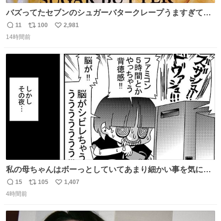
バズってたセブンのシュガーバタークレープうますぎて
7NOWで買い溜め🛒💭
11
100
2,981
返
リ
い
14時間前
信
ポ
い
数
ス
ね
ト
数
数
私の母ちゃんはボーっとしていてあまり細かい事を気にし
ません。優秀な人の多い現代の価値観から見ると、あまり
15
105
1,407
返
リ
い
優秀な母親ではないかもしれません。でも、だからこそ、
4時間前
信
ポ
い
私はそういう母親が大好きです。今も昔もすごくリラック
数
ス
ね
スします。「優秀」と「良い」は別なんですよね。 1/2
ト
数