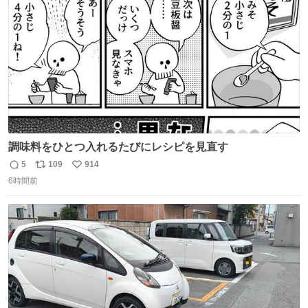
数
調味料をひとつ入れるたびにレシピを見直す
5
109
914
返
リ
い
6時間前
信
ポ
い
数
ス
ね
ト
数
数