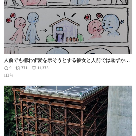
人前でも構わず愛を示そうとする彼女と人前では恥ずかし
いけど彼女を死ぬほど愛している彼氏 同士いませんか✋️
9
771
11,373
返
リ
い
1日前
信
ポ
い
数
ス
ね
ト
数
数