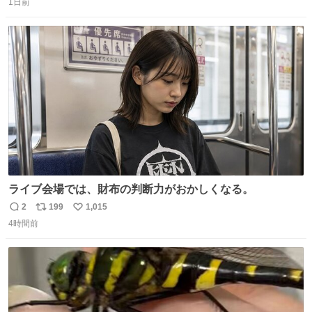
1日前
信
ポ
い
数
ス
ね
ト
数
数
ライブ会場では、財布の判断力がおかしくなる。
2
199
1,015
返
リ
い
4時間前
信
ポ
い
数
ス
ね
ト
数
数