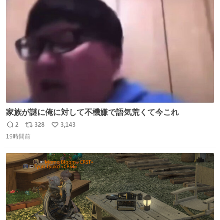
ト
数
数
家族が謎に俺に対して不機嫌で語気荒くて今これ
2
328
3,143
返
リ
い
19時間前
信
ポ
い
数
ス
ね
ト
数
数