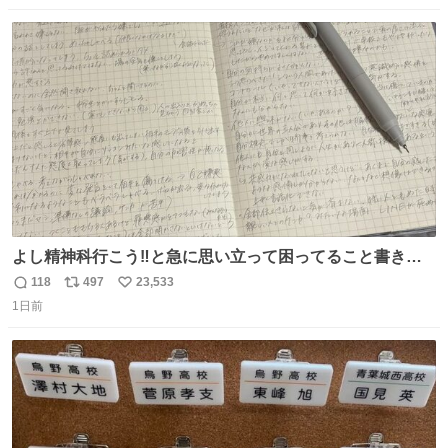
数
ス
ね
ト
数
数
よし精神科行こう‼️と急に思い立って困ってること書き出
してたらペン止まらなくなってすごい勢いで埋まってワロ
118
497
23,533
返
リ
い
タ
1日前
信
ポ
い
数
ス
ね
ト
数
数