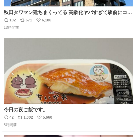
秋田タワマン建ちまくってる 高齢化ヤバすぎて駅前にコン
パクトシティつくって高齢者を住ませる考えらしい 病院も
102
671
6,186
返
リ
い
全部駅前にある
13時間前
信
ポ
い
数
ス
ね
ト
数
数
今日の夜ご飯です。
42
1,002
5,660
返
リ
い
8時間前
信
ポ
い
数
ス
ね