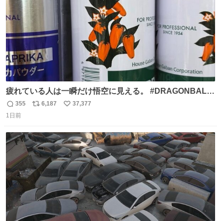
疲れている人は一瞬だけ悟空に見える。 #DRAGONBALL
#ドラゴンボール
355
6,187
37,377
返
リ
い
1日前
信
ポ
い
数
ス
ね
ト
数
数