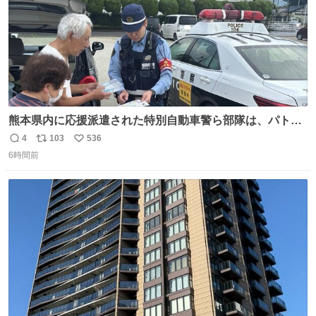
熊本県内に応援派遣された特別自動車警ら部隊は、パトロ
ールを通じて車中泊者への声掛けも行っています。写真
4
103
536
返
リ
い
は、福岡県警察の特別自動車警ら部隊が八代警察署管内の
6時間前
信
ポ
い
車中泊者に対して、熱中症について注意喚起する様子で
数
ス
ね
す。こまめな水分・塩分補給を行ってください。 #令和８
ト
数
数
年熊本地震 #福岡県警察