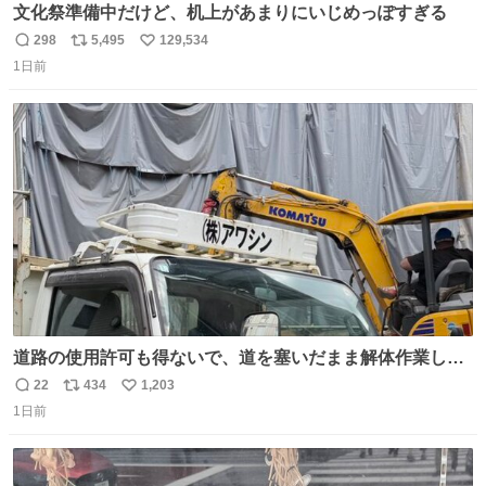
文化祭準備中だけど、机上があまりにいじめっぽすぎる
298
5,495
129,534
返
リ
い
1日前
信
ポ
い
数
ス
ね
ト
数
数
道路の使用許可も得ないで、道を塞いだまま解体作業して
る。 写真を撮ろうとしたら「勝手に写真撮るな馬鹿野郎」
22
434
1,203
返
リ
い
と罵倒されるなど。
1日前
信
ポ
い
数
ス
ね
ト
数