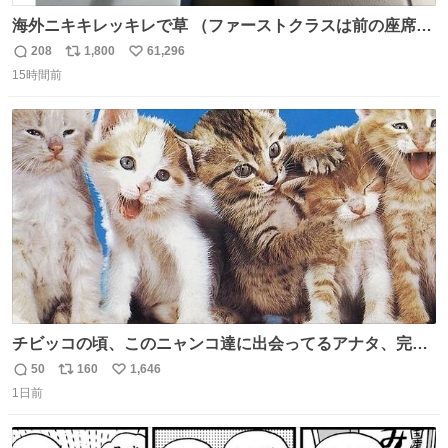
海外ニキキレッキレで草 （ファーストクラスは前の座席で
あるため）
208
1,800
61,296
返
リ
い
15時間前
信
ポ
い
数
ス
ね
ト
数
数
チビッコの頃、このニャンコ達に出会ってるアナタ、完全
なる同世代（笑） #70年代 #80年代 #昭和レトロ
50
160
1,646
返
リ
い
1日前
信
ポ
い
数
ス
ね
ト
数