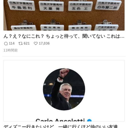
ん？え？なにこれ？ ちょっと待って、聞いてない これは販
売されているのもですか？
114
621
17,036
返
リ
い
11時間前
信
ポ
い
数
ス
ね
ト
数
数
ディズニー行きたいけど、一緒に行くほど仲のいい友達が