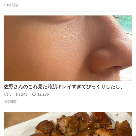
返
リ
い
19時間前
信
ポ
い
数
ス
ね
ト
数
数
佐野さんのこれ見た時肌キレイすぎてびっくりしたし、や
はりアイドルって体型･肌管理すごすぎる
5
243
12,276
返
リ
い
9時間前
信
ポ
い
数
ス
ね
ト
数
数