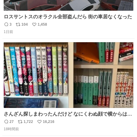
ロスサントスのオラクル全部盗んだら 街の車居なくなった
3
104
1,458
返
リ
い
1日前
信
ポ
い
数
ス
ね
ト
数
数
さんざん探しまわったんだけど なにくわぬ顔で横からはえ
てた
27
1,722
16,216
返
リ
い
18時間前
信
ポ
い