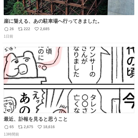
崖に聳える、あの駐車場へ行ってきました。
26
222
2,685
返
リ
い
1日前
信
ポ
い
数
ス
ね
ト
数
数
最近、訃報を見ると思うこと
65
2,675
18,616
返
リ
い
13時間前
信
ポ
い