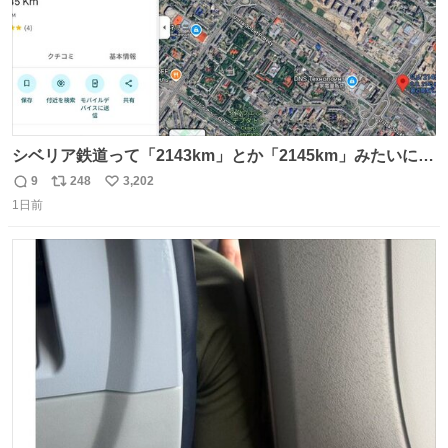
シベリア鉄道って「2143km」とか「2145km」みたいに、
モスクワからの距離名そのままの駅名があるんですね。
9
248
3,202
返
リ
い
1日前
信
ポ
い
数
ス
ね
ト
数
数