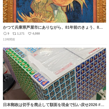
かつて兵庫県芦屋市にありながら、81年前のきょう、8月6
日の阪神大空襲の折に残念ながら焼失した、 #ゴッホ の幻
9
1,171
4,088
返
リ
い
の「 #ヒマワリ 」。 当館は、東京都にある武者小路実篤記
11時間前
信
ポ
い
念館にご協力いただき、当時発行されたカラー印刷画集よ
数
ス
ね
り陶板で原寸大に再現し、2014年より展示しています。 #
ト
数
数
大塚国際美術館
日本郵政は切手を廃止して額面を現金で払い戻せ2026 #日