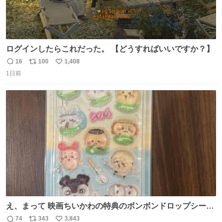
ログインしたらこれだった。 【どうすればいいですか？】
16
100
1,408
返
リ
い
1日前
信
ポ
い
数
ス
ね
ト
数
数
え、まって 映画ちいかわの特典のボンボンドロップシール
もうメルカリにでてるやん #ちいかわ
74
343
3,843