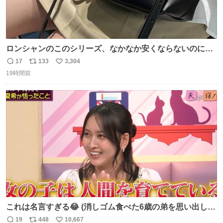
ロンシャンのこのシリーズ、なかなか安くならないのにセ
ール価格になってる🖤✨レザーなのが反則級にかわいい。
17
133
3,304
返
リ
い
持ってるだけでコーデが格上げされる。
19時間前
信
ポ
い
数
ス
ね
ト
数
数
これは名言すぎる😂 (消しゴム食べた6歳の弟を思い出しな
がら)
19
448
10,667