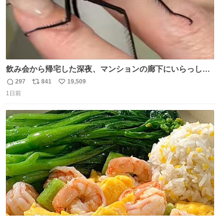
飲み会から帰宅した深夜、マンションの廊下にいらっしゃ
ったオニヤンマ様 まさかこんな都会でお会いできるなんて
297
841
19,509
返
リ
い
思っておらず大興奮しております かっこよすぎる 指を差し
1日前
信
ポ
い
伸べると乗ってきてくれたのでひとまず一緒に帰宅しまし
数
ス
ね
たが、飛ばないということは弱っていらっしゃるのでしょ
ト
数
数
うか…素敵すぎる