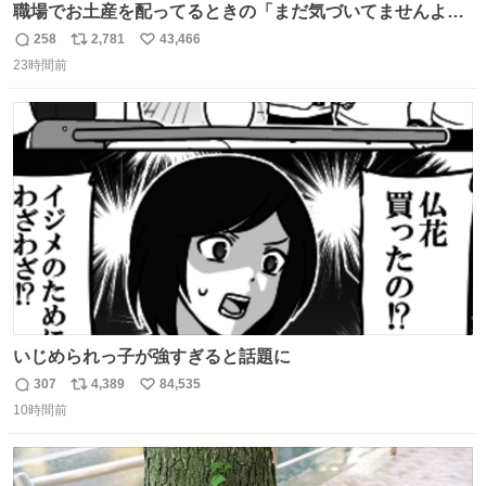
職場でお土産を配ってるときの「まだ気づいてませんよ」
的な演技が毎回シンドい。
258
2,781
43,466
返
リ
い
23時間前
信
ポ
い
数
ス
ね
ト
数
数
いじめられっ子が強すぎると話題に
307
4,389
84,535
返
リ
い
10時間前
信
ポ
い
数
ス
ね
ト
数
数