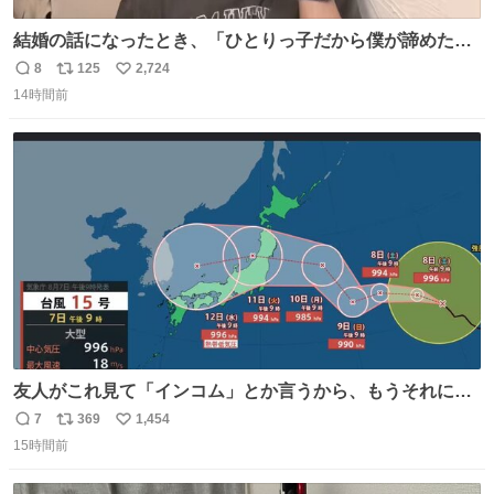
結婚の話になったとき、「ひとりっ子だから僕が諦めた瞬
間に一族が潰える」「死ぬとき1人とか嫌」だから結婚願
8
125
2,724
返
リ
い
望は"ある"って答えたものの、結局「（結婚は）向いてね
14時間前
信
ポ
い
ぇのかもしれない」で締める北山くん、きっといろいろ考
数
ス
ね
えて言葉を選んで、まるく収めてくれたんだなと思った
ト
数
数
友人がこれ見て「インコム」とか言うから、もうそれにし
か見えなくなっちゃった。
7
369
1,454
返
リ
い
15時間前
信
ポ
い
数
ス
ね