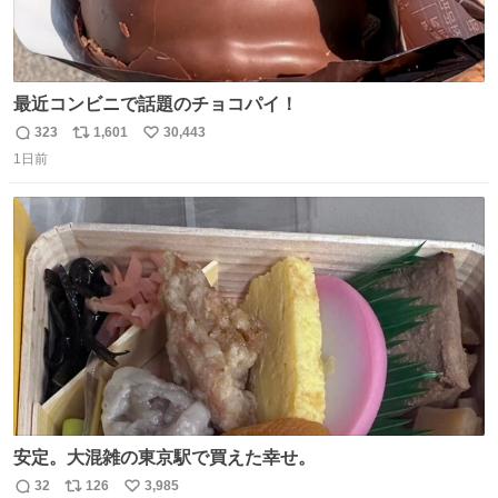
最近コンビニで話題のチョコパイ！
323
1,601
30,443
返
リ
い
1日前
信
ポ
い
数
ス
ね
ト
数
数
安定。大混雑の東京駅で買えた幸せ。
32
126
3,985
返
リ
い