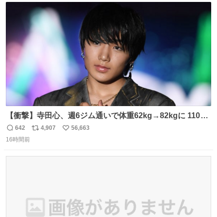
ト
数
数
【衝撃】寺田心、週6ジム通いで体重62kg→82kgに 110kg
のベンチプレス持ち上げる姿披露
642
4,907
56,663
返
リ
い
news.livedoor.com/article/detail… 元々自重のみだった
16時間前
信
ポ
い
が、更に筋肉を大きくするためジム通いを開始。筋肉増量
数
ス
ね
のためおにぎり10個、ゼリー飲料3～4本、パスタと毎日4
ト
数
数
千kcalオーバーの食事を摂取し、増量したという。