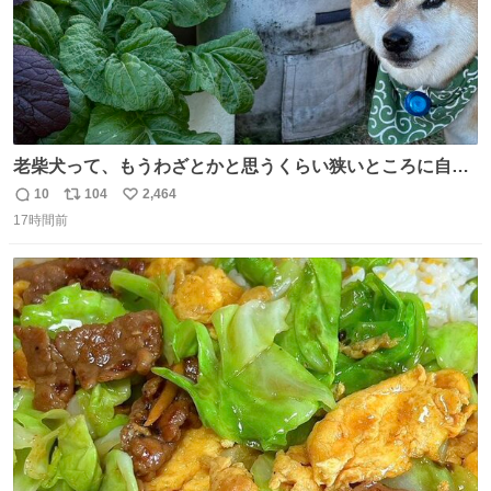
老柴犬って、もうわざとかと思うくらい狭いところに自ら
はまりにいくじゃないですか？ 今朝ガーデニングしてる飼
10
104
2,464
返
リ
い
い主の間にはまってきて、最高に可愛かった♥️
17時間前
信
ポ
い
数
ス
ね
ト
数
数