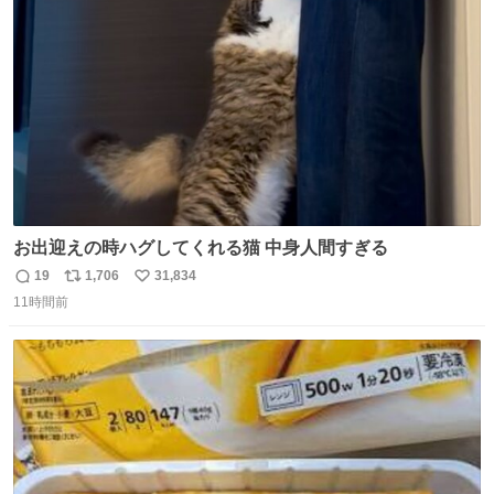
ト
数
数
お出迎えの時ハグしてくれる猫 中身人間すぎる
19
1,706
31,834
返
リ
い
11時間前
信
ポ
い
数
ス
ね
ト
数
数