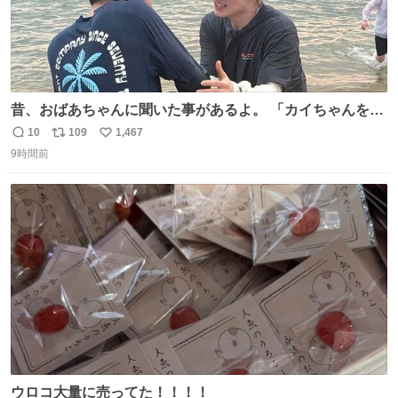
昔、おばあちゃんに聞いた事があるよ。 「カイちゃんをい
じめると、アイツが海から上がって来るぞ。」って。
10
109
1,467
返
リ
い
9時間前
信
ポ
い
数
ス
ね
ト
数
数
ウロコ大量に売ってた！！！！