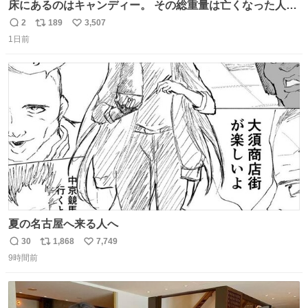
床にあるのはキャンディー。 その総重量は亡くなった人と
同等の重さだそうです。 鑑賞者は一つ持ち帰れますが、亡
2
189
3,507
返
リ
い
くなった人の一部を持ち帰っているような感覚になりまし
1日前
信
ポ
い
た。 勇気を出して口に入れたら、ハッカ味😳✨ #ポーラ美
数
ス
ね
術館
ト
数
数
夏の名古屋へ来る人へ
30
1,868
7,749
返
リ
い
9時間前
信
ポ
い
数
ス
ね
ト
数
数