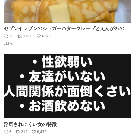
セブンイレブンのシュガーバタークレープとえんがわの寿
司を探している人へ！ シュガーバタークレープは目黒、品
29
1,650
6,582
返
リ
い
川、蒲田、渋谷、川崎、横浜、鶴見、九州の一部エリア限
1日前
信
ポ
い
定商品で8月5日に発注が終了したため店舗に置いてあると
数
ス
ね
ころ少ないですが見つけたら即買いです🤩❣️
ト
数
数
浮気されにくい女の特徴
6
212
6,433
返
リ
い