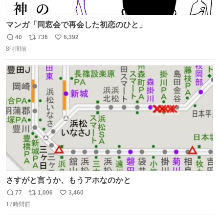
マンガ「同窓会で再会した初恋のひと」
40
736
6,392
返
リ
い
8時間前
信
ポ
い
数
ス
ね
ト
数
数
さすがと言うか、もうアホなのかと
77
1,006
3,460
返
リ
い
17時間前
信
ポ
い
数
ス
ね