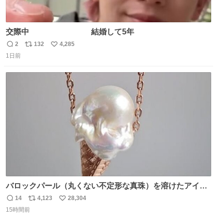
交際中 結婚して5年
2
132
4,285
返
リ
い
1日前
信
ポ
い
数
ス
ね
ト
数
数
バロックパール（丸くない不定形な真珠）を溶けたアイス
や飴玉、雲、アヒルに見立ててジュエリーデザイナー、
14
4,123
28,304
返
リ
い
Ben Choi 蔡俊文さんの作品。
15時間前
信
ポ
い