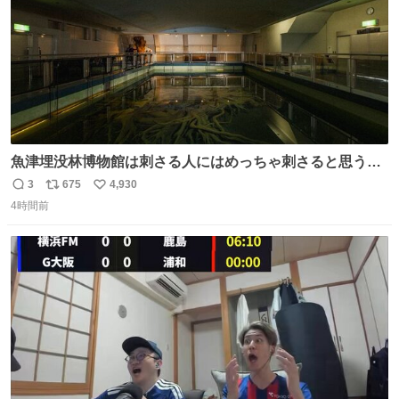
魚津埋没林博物館は刺さる人にはめっちゃ刺さると思う施
設 無人になった時の雰囲気が凄まじかった
3
675
4,930
返
リ
い
4時間前
信
ポ
い
数
ス
ね
ト
数
数