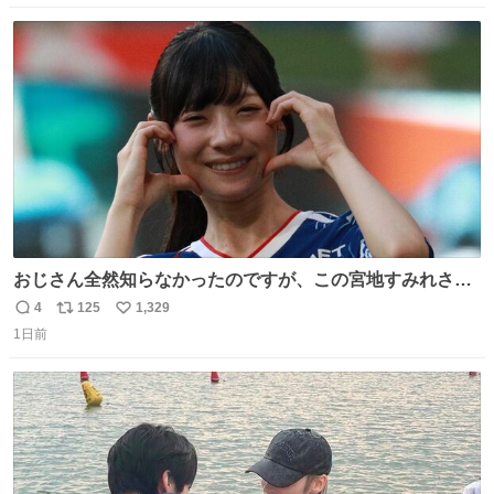
instagram.com/bcjoaillerie/
数
ス
ね
ト
数
数
おじさん全然知らなかったのですが、この宮地すみれさん
（日向坂46）はマリサポだったのですね。 カメラ目線でに
4
125
1,329
返
リ
い
っこりしていただいたので撮影したものの、全然誰だか知
1日前
信
ポ
い
りませんでした。 マリサポらしいのでこれからは名前覚え
数
ス
ね
ます！！
ト
数
数