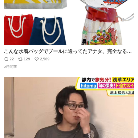
こんな水着バッグでプールに通ってたアナタ、完全なる同
世代（笑） #70年代 #80年代 #昭和レトロ
22
129
2,569
返
リ
い
5時間前
信
ポ
い
数
ス
ね
ト
数
数