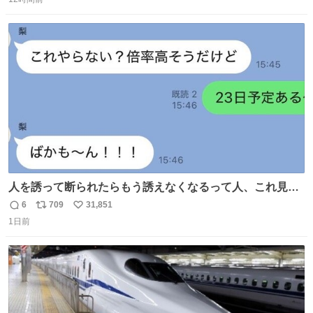
信
ポ
い
数
ス
ね
ト
数
数
人を誘って断られたらもう誘えなくなるって人、これ見て
元気出してほしい
6
709
31,851
返
リ
い
1日前
信
ポ
い
数
ス
ね
ト
数
数