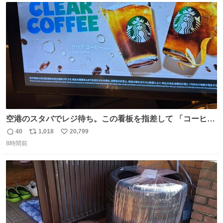
ト
数
数
空港のスタバでレジ待ち。この看板を指差して 「コーヒー
苦手な人コーヒー飲まないよ！」て叫び続けてる子供いて
40
1,018
20,799
返
リ
い
吹き出しそうwお母さんお疲れ様です。
8時間前
信
ポ
い
数
ス
ね
ト
数
数