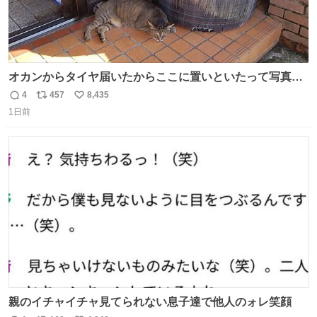
オカンからタイヤ届いたからここに置いといたって写真送
られてきたけど明らかに猫が邪魔くさそうな顔してて草
4
457
8,435
返
リ
い
1日前
信
ポ
い
数
ス
ね
ト
数
数
親のイチャイチャ見てられない息子達で他人のォレ笑顔