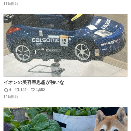
11時間前
信
ポ
い
数
ス
ね
ト
数
数
イオンの美容室思想が強いな
4
149
1,852
返
リ
い
12時間前
信
ポ
い
数
ス
ね
ト
数
数