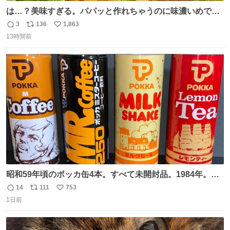
は…？美味すぎる。パパッと作れちゃうのに味濃いめで満
足感エグいの天才だろ🥹
3
136
1,863
返
リ
い
13時間前
信
ポ
い
数
ス
ね
ト
数
数
昭和59年頃のポッカ缶4本。すべて未開封品。1984年。P
マーク。昭和レトロ！
14
111
753
返
リ
い
1日前
信
ポ
い
数
ス
ね
ト
数