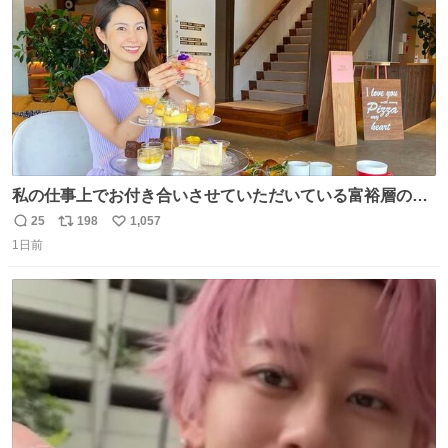
私の仕事上でお付き合いさせていただいている富裕層の社
長さん達は、こんな事しない。 こんな自慢は一切しない
25
198
1,057
返
リ
い
し、なんなら表に出てこない。 自分に自信がない半端モン
1日前
信
ポ
い
はブランドで自分を飾りキラキラ自慢をする。 #折田楓
数
ス
ね
#merchu
ト
数
数