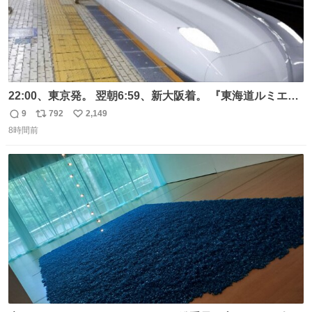
22:00、東京発。 翌朝6:59、新大阪着。 『東海道ルミエー
ルエクスプレス』が今夜、初運行！ 岐阜羽島駅で夜を越す
9
792
2,149
返
リ
い
東海道新幹線。寝台列車じゃないのに、朝まで新幹線とい
8時間前
信
ポ
い
う、なんだか特別体験😉 #TRAINTRIP #東海道ルミエール
数
ス
ね
エクスプレス
ト
数
数