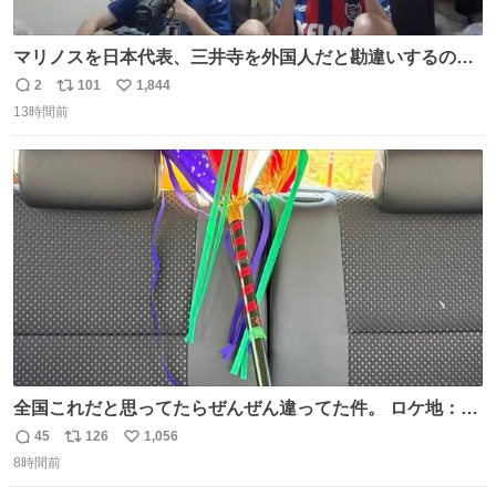
マリノスを日本代表、三井寺を外国人だと勘違いするのお
もろくて爽
2
101
1,844
返
リ
い
13時間前
信
ポ
い
数
ス
ね
ト
数
数
全国これだと思ってたらぜんぜん違ってた件。 ロケ地：広
島
45
126
1,056
返
リ
い
8時間前
信
ポ
い
数
ス
ね