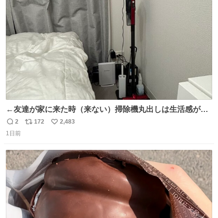
ト
数
数
←友達が家に来た時（来ない）掃除機丸出しは生活感が出
てかっこ悪いなぁ →せや
2
172
2,483
返
リ
い
1日前
信
ポ
い
数
ス
ね
ト
数
数