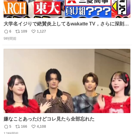
大学名イジりで絶賛炎上してるwakatte TV，さらに深刻な
問題はこっちでは？ ・都内の特定企業に入るのを極度に推
6
109
1,127
返
リ
い
奨し，それ以外の地域で堅実に生きるのを周縁化する ・恋
9時間前
信
ポ
い
愛にかまけ，「陽キャラ」として振る舞うのを極端に中心
数
ス
ね
化する ・院生が研究環境を求め他大学に移るのを批判する
ト
数
数
過去例↓
嫌なことあったけどコレ見たら全部忘れた
5
166
4,108
返
リ
い
12時間前