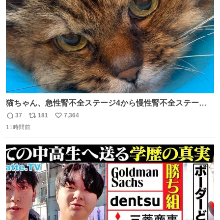
数
猫ちゃん、急性腎不全ステージ4から慢性腎不全ステージ2
になりました😭点滴も週一で大丈夫になった… このままだ
37
181
7,364
返
リ
い
と2、3日持たないって言われたのが嘘みたい…本当に嬉し
11時間前
信
ポ
い
い😭😭😭頑張ってくれてありがとう😭😭😭 嬉しくて帰り
数
ス
ね
道泣きながら歩いてたら向こうから来た人にすごい顔され
ト
数
数
た🫠