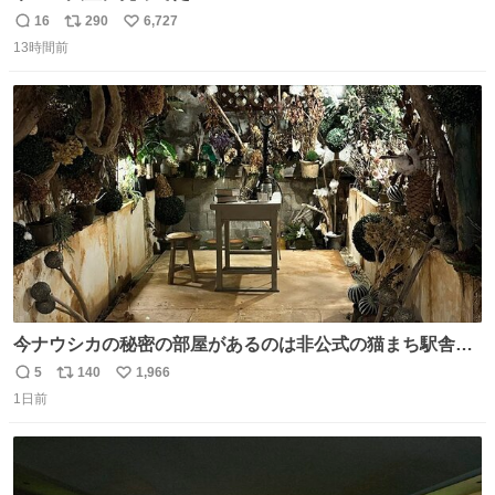
16
290
6,727
返
リ
い
13時間前
信
ポ
い
数
ス
ね
ト
数
数
今ナウシカの秘密の部屋があるのは非公式の猫まち駅舎だ
けだもんね。本物が欲しいね
5
140
1,966
返
リ
い
1日前
信
ポ
い
数
ス
ね
ト
数
数