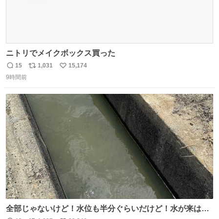
ニトリでメイクボックス買った
15
1,031
15,174
返
リ
い
9時間前
信
ポ
い
数
ス
ね
ト
数
数
全部じゃないけど！水位も半分ぐらいだけど！水が来はじ