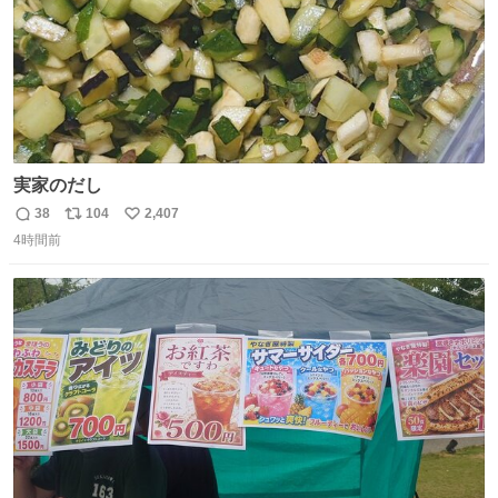
実家のだし
38
104
2,407
返
リ
い
4時間前
信
ポ
い
数
ス
ね
ト
数
数