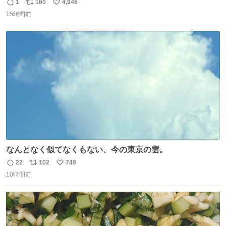
1
160
4,946
返
リ
い
15時間前
信
ポ
い
数
ス
ね
ト
数
数
なんとなく似てなくもない、今の東京の雲。
22
102
749
返
リ
い
10時間前
信
ポ
い
数
ス
ね
ト
数
数