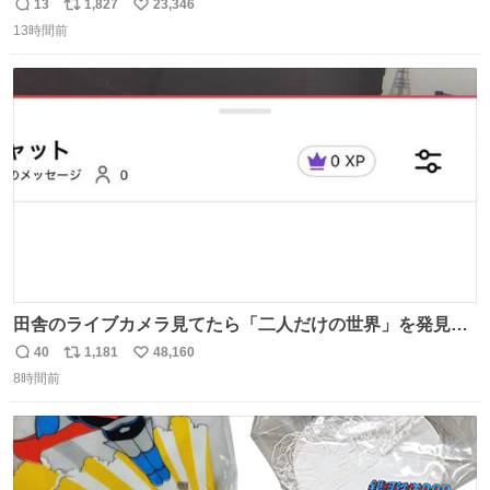
めたよ！！！ 作業してくれた方々ありがとーーー
13
1,827
23,346
返
リ
い
ー！！！！！！！！！！！！！！！！！！！！！！！！！
13時間前
信
ポ
い
！
数
ス
ね
ト
数
数
田舎のライブカメラ見てたら「二人だけの世界」を発見し
た
40
1,181
48,160
返
リ
い
8時間前
信
ポ
い
数
ス
ね
ト
数
数