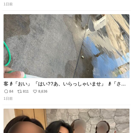
1日前
信
ポ
い
数
ス
ね
ト
数
数
客👴「おい」 「はい??あ、いらっしゃいませ」 👴「さっ
きからずっと水出しっぱなしでもったいないだろ」 「静電
84
811
8,636
返
リ
い
気を逃がし、熱くなった地面の温度を下げ、引火事故の防
1日前
信
ポ
い
止の為必要な作業です」 👴「水不足の昨今にもったいない
数
ス
ね
ことをするな!!」 それでは歌います、聞いてください 「井
ト
数
数
戸水」