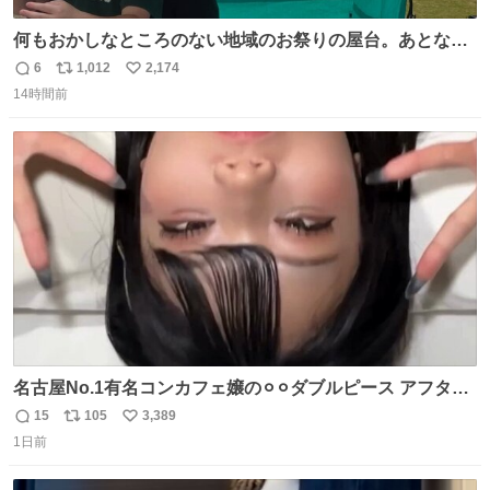
何もおかしなところのない地域のお祭りの屋台。あとなん
か割と聞き馴染みのあるBGMが流れてます #関広見まつり
6
1,012
2,174
返
リ
い
#関広見まつり2026
14時間前
信
ポ
い
数
ス
ね
ト
数
数
名古屋No.1有名コンカフェ嬢の⚪︎⚪︎ダブルピース アフター
で毎回これしてくれたらそりゃ通うわw
15
105
3,389
返
リ
い
1日前
信
ポ
い
数
ス
ね