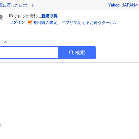
Yahoo! JAPAN
ヘ
実際に買ったレポート
IDでもっと便利に
新規取得
ログイン
初回購入限定、アプリで使えるお得なクーポン
ース
検索
た。