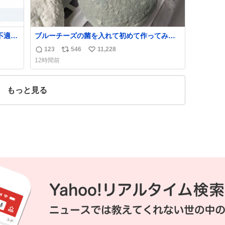
不適切
ブルーチーズの菌を入れて初めて作ってみた
チーズなんだけど 本能でちょっとヤバいと思
123
546
11,228
返
リ
い
っちゃう見た目だな
12時間前
た駅
信
ポ
い
「第
数
ス
ね
不正
ト
数
もっと見る
実
数