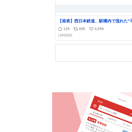
【発表】西日本鉄道、駅構内で流れた“
音声”に声明「被害届も検討」
129
689
4,598
返
リ
い
news.livedoor.com/article/detail… 4日に西
18時間前
鉄福岡（天神）駅および薬院駅で発生し
信
ポ
い
構内放送事案について声明を公表した。
数
ス
ね
三者によって駅構内放送設備に外部から
ト
数
に音声が流された可能性も含めて確認を
数
施」と説明した。