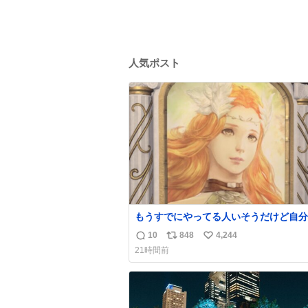
人気ポスト
もうすでにやってる人いそうだけど自分
で見かけてない
10
848
4,244
返
リ
い
21時間前
信
ポ
い
数
ス
ね
ト
数
数