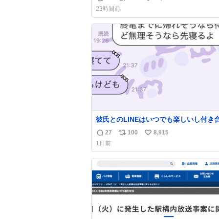
返
リ
い
23時間前
信
ポ
い
数
ス
ね
ト
数
数
彼氏とのLINEはいつでも楽しいし付き
ての頃の嬉しかったLINEは無限にあるけ
27
100
8,915
返
リ
い
棲前は1日で各50通くらい送りあってた
1日前
近嬉しかったのはこれ
信
ポ
い
数
ス
ね
ト
数
数