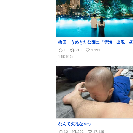
梅田・うめきた公園に「雲海」出現 昼
で異なる演出、昨年は50万人来場
1
210
1,191
返
リ
い
umeda.keizai.biz/headline/4657/
14時間前
信
ポ
い
数
ス
ね
ト
数
数
なんて失礼なやつ
12
202
17,119