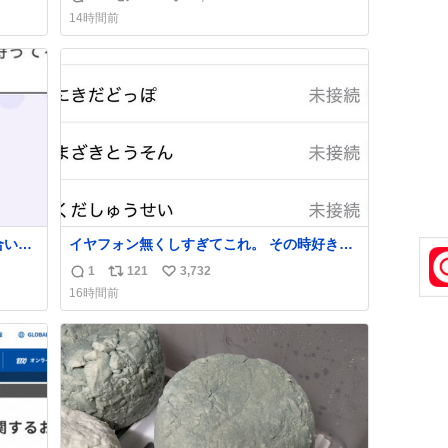
返
リ
い
14時間前
信
ポ
い
数
ス
ね
ト
数
数
合いた
イヤフォン無くしすぎてこれ。 その時好きだ
ど(同
った男のセコムの名前にしてる
1
121
3,732
返
リ
い
し)最
16時間前
信
ポ
い
数
ス
ね
ト
数
数