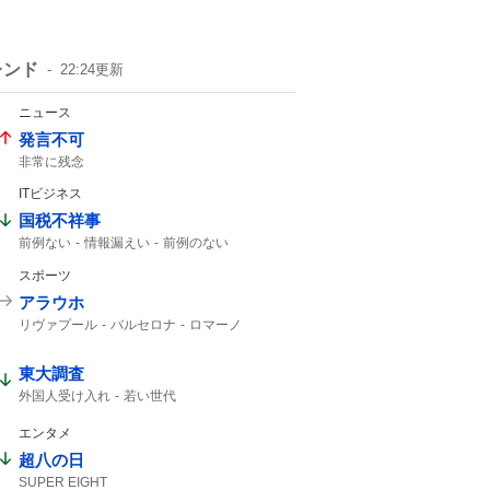
レンド
22:24
更新
ニュース
発言不可
非常に残念
ITビジネス
国税不祥事
前例ない
情報漏えい
前例のない
スポーツ
アラウホ
リヴァプール
バルセロナ
ロマーノ
HERE WE GO
東大調査
外国人受け入れ
若い世代
エンタメ
超八の日
SUPER EIGHT