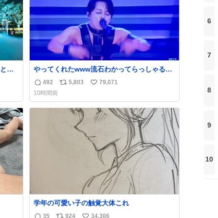
6
7
と夜
やってくれたwww流石わかってらっしゃる🤣
🤣🤣 #Mステ #西川貴教
492
5,803
79,071
返
リ
い
8
10時間前
信
ポ
い
数
ス
ね
ト
数
9
数
10
学年の可愛い子の触覚大体これ
35
924
34,306