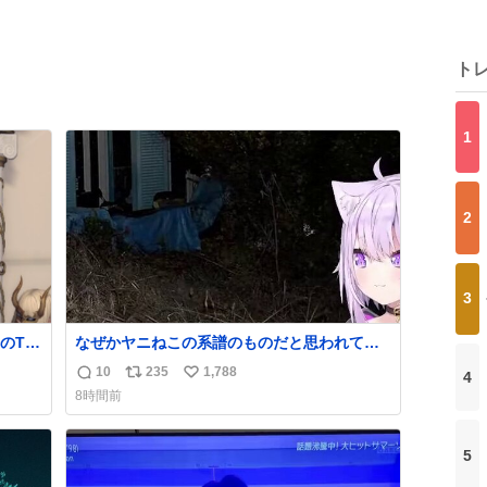
ト
1
2
3
のTL
なぜかヤニねこの系譜のものだと思われてい
るおかゆん #生おかゆ
10
235
1,788
4
返
リ
い
8時間前
信
ポ
い
数
ス
ね
ト
数
5
数