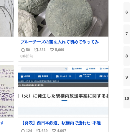
6
7
ブルーチーズの菌を入れて初めて作ってみた
チーズなんだけど 本能でちょっとヤバいと思
50
331
5,669
返
リ
い
っちゃう見た目だな
8
8時間前
信
ポ
い
数
ス
ね
ト
数
9
数
10
する
【発表】西日本鉄道、駅構内で流れた“不適切
ものを
音声”に声明「被害届も検討」
124
639
4,097