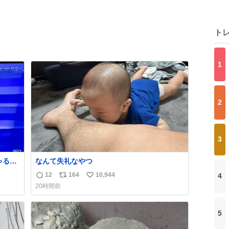
ト
1
2
3
る🤣
なんて失礼なやつ
12
164
10,944
4
返
リ
い
20時間前
信
ポ
い
数
ス
ね
ト
数
5
数