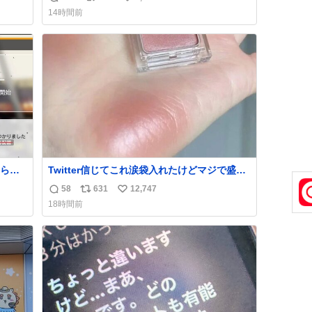
返
リ
い
news.livedoor.com/article/detail… 4日に西
14時間前
い。
鉄福岡（天神）駅および薬院駅で発生した駅
信
ポ
い
まな
構内放送事案について声明を公表した。「第
数
ス
ね
三者によって駅構内放送設備に外部から不正
ト
数
に音声が流された可能性も含めて確認を実
数
施」と説明した。
られ
Twitter信じてこれ涙袋入れたけどマジで盛れ
た…ありがとう…
58
631
12,747
返
リ
い
18時間前
信
ポ
い
数
ス
ね
ト
数
数