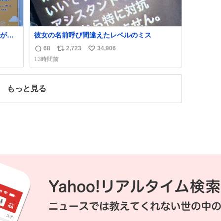
が名
彼女の名前呼び間違えたレベルのミス
68
2,723
34,906
返
リ
い
13時間前
信
ポ
い
数
ス
ね
ト
数
もっと見る
数