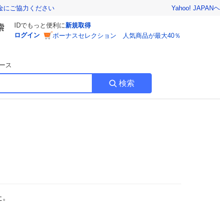
Yahoo! JAPAN
ヘ
金にご協力ください
IDでもっと便利に
新規取得
ログイン
ボーナスセレクション 人気商品が最大40％
ース
検索
た。