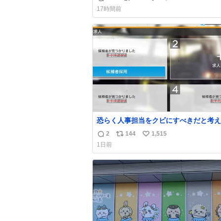
返
リ
い
上乗せするので、 すっぴん＆寝起きのボサボ
17時間前
サ頭でも「今日も可愛いね」が止まらな
信
ポ
い
放っておくと永遠に髪撫でてきて作業進
数
ス
ね
い() 156cm40kg、年中日焼け止めとお友達の
ト
数
私より綺麗な手やめてもろて とか言う
数
恐らく人事担当をクビにすべきだと考え
るが‥‥‥
2
144
1,515
返
リ
い
1日前
信
ポ
い
数
ス
ね
ト
数
数