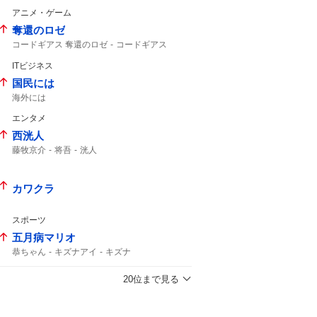
アニメ・ゲーム
奪還のロゼ
コードギアス 奪還のロゼ
コードギアス
BS-tBS
ITビジネス
国民には
海外には
エンタメ
西洸人
藤牧京介
将吾
洸人
今週もありがとうございました
投票お願いします
病は気から
radiko
カワクラ
スポーツ
五月病マリオ
恭ちゃん
キズナアイ
キズナ
20位まで見る