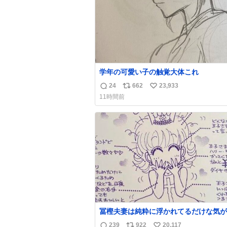
学年の可愛い子の触覚大体これ
24
662
23,933
返
リ
い
11時間前
信
ポ
い
数
ス
ね
ト
数
数
冨樫夫妻は純粋に浮かれてるだけな気が
な〜 全アはここに自分の市場価値的な
239
922
20,117