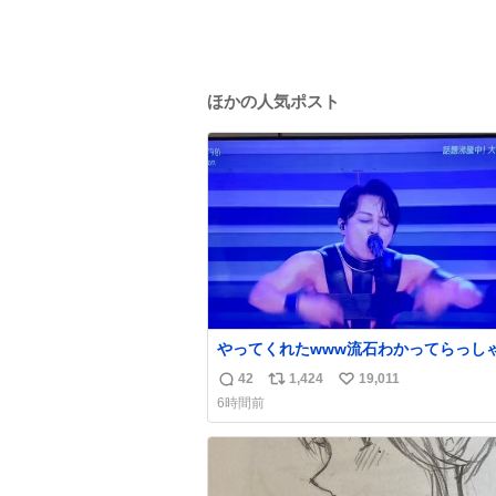
ほかの人気ポスト
やってくれたwww流石わかってらっしゃ
🤣🤣 #Mステ #西川貴教
42
1,424
19,011
返
リ
い
6時間前
信
ポ
い
数
ス
ね
ト
数
数