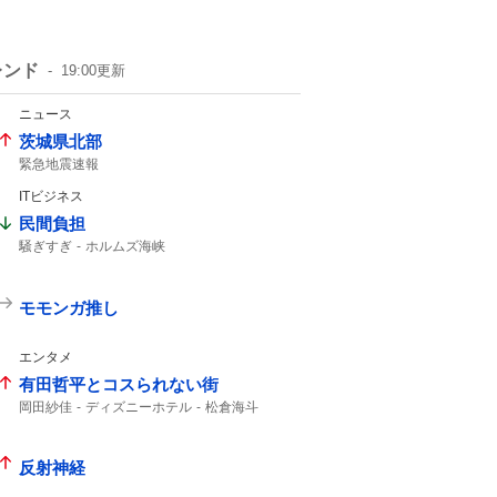
レンド
19:00
更新
ニュース
茨城県北部
緊急地震速報
ITビジネス
民間負担
騒ぎすぎ
ホルムズ海峡
モモンガ推し
エンタメ
有田哲平とコスられない街
岡田紗佳
ディズニーホテル
松倉海斗
反射神経