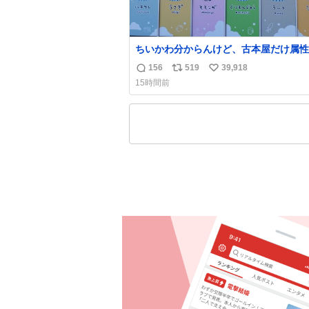
ちいかわ分からんけど、古本屋だけ属性
前になってるのはどういうこと？
156
519
39,918
返
リ
い
15時間前
信
ポ
い
数
ス
ね
ト
数
数