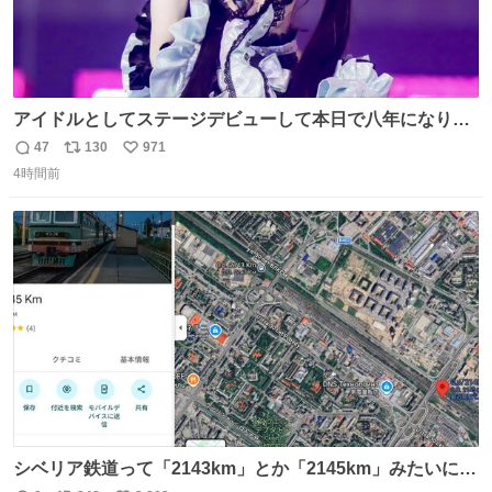
アイドルとしてステージデビューして本日で八年になりま
した。これからもここに居続けられますように❤︎
47
130
971
返
リ
い
4時間前
信
ポ
い
数
ス
ね
ト
数
数
シベリア鉄道って「2143km」とか「2145km」みたいに、