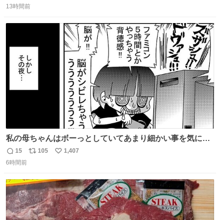
コッタの全9種 - fashion-press.net/news/149552
13時間前
信
ポ
い
数
ス
ね
ト
数
数
私の母ちゃんはボーっとしていてあまり細かい事を気にし
ません。優秀な人の多い現代の価値観から見ると、あまり
15
105
1,407
返
リ
い
優秀な母親ではないかもしれません。でも、だからこそ、
6時間前
信
ポ
い
私はそういう母親が大好きです。今も昔もすごくリラック
数
ス
ね
スします。「優秀」と「良い」は別なんですよね。 1/2
ト
数
数