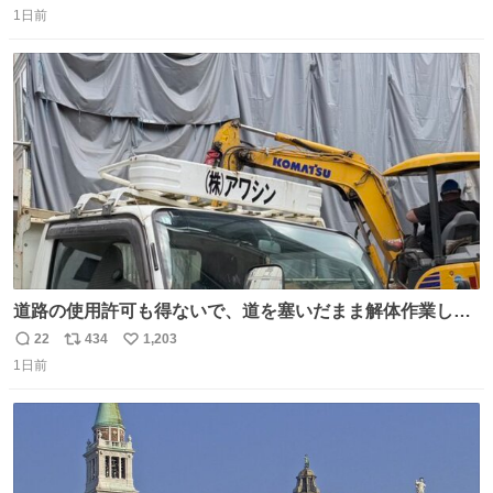
1日前
信
ポ
い
数
ス
ね
ト
数
数
道路の使用許可も得ないで、道を塞いだまま解体作業して
る。 写真を撮ろうとしたら「勝手に写真撮るな馬鹿野郎」
22
434
1,203
返
リ
い
と罵倒されるなど。
1日前
信
ポ
い
数
ス
ね
ト
数
数