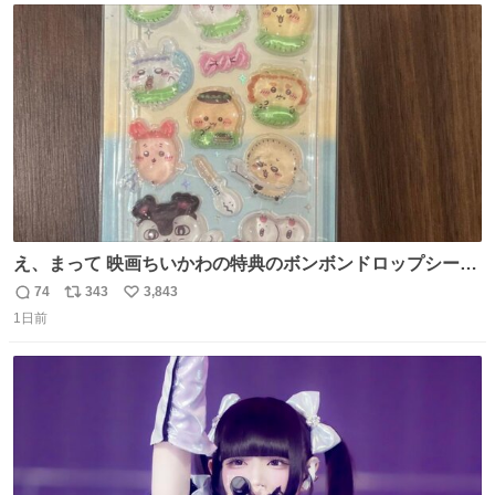
ト
数
数
え、まって 映画ちいかわの特典のボンボンドロップシール
もうメルカリにでてるやん #ちいかわ
74
343
3,843
返
リ
い
1日前
信
ポ
い
数
ス
ね
ト
数
数