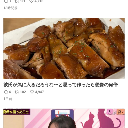
3
111
4,716
返
リ
い
18時間前
信
ポ
い
数
ス
ね
ト
数
数
彼氏が気に入るだろうな〜と思って作ったら想像の何倍も
美味しい美味しい言ってくれて嬉しい
4
102
4,947
返
リ
い
1日前
信
ポ
い
数
ス
ね
ト
数
数