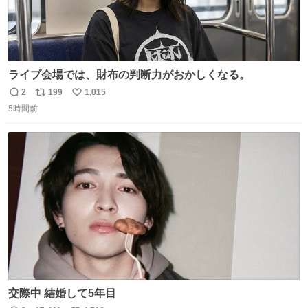
ライブ会場では、財布の判断力がおかしくなる。
2
199
1,015
返
リ
い
5時間前
信
ポ
い
数
ス
ね
ト
数
数
交際中 結婚して5年目