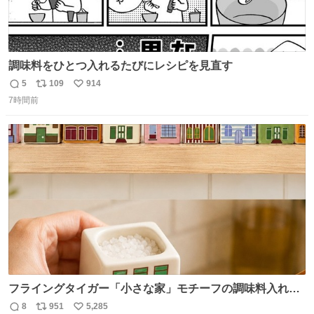
調味料をひとつ入れるたびにレシピを見直す
5
109
914
返
リ
い
7時間前
信
ポ
い
数
ス
ね
ト
数
数
フライングタイガー「小さな家」モチーフの調味料入れ、
並べれば“デンマークの街並み”に ピンク・グリーン・テラ
8
951
5,285
返
リ
い