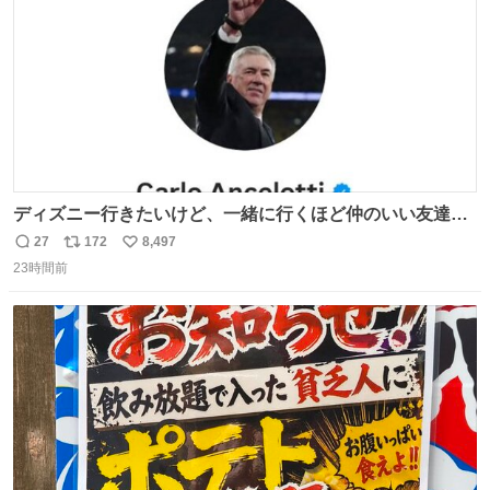
ディズニー行きたいけど、一緒に行くほど仲のいい友達が
居ない… ほんでこれ
27
172
8,497
返
リ
い
23時間前
信
ポ
い
数
ス
ね
ト
数
数