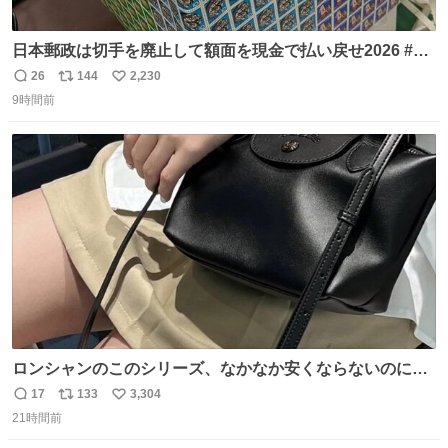
日本郵政は切手を廃止して額面を現金で払い戻せ2026 #日
本郵政 @JapanPostHD_PR
26
144
2,230
返
リ
い
9時間前
信
ポ
い
数
ス
ね
ト
数
数
ロンシャンのこのシリーズ、なかなか安くならないのにセ
ール価格になってる🖤✨レザーなのが反則級にかわいい。
17
133
3,304
返
リ
い
持ってるだけでコーデが格上げされる。
21時間前
信
ポ
い
数
ス
ね