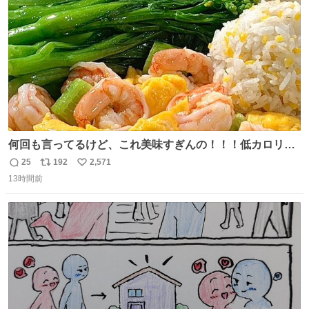
数
うか…素敵すぎる
何回も言ってるけど、これ美味すぎんの！！！低カロリー
で満足感エグいから一生食べてる😭
25
192
2,571
返
リ
い
13時間前
信
ポ
い
数
ス
ね
ト
数
数