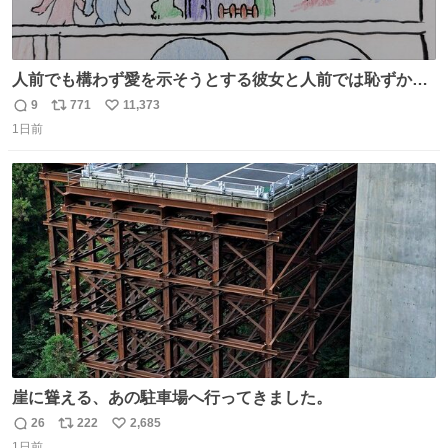
人前でも構わず愛を示そうとする彼女と人前では恥ずかし
いけど彼女を死ぬほど愛している彼氏 同士いませんか✋️
9
771
11,373
返
リ
い
1日前
信
ポ
い
数
ス
ね
ト
数
数
崖に聳える、あの駐車場へ行ってきました。
26
222
2,685
返
リ
い
1日前