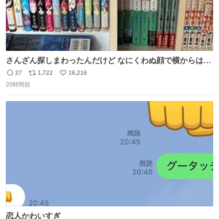
さんざん探しまわったんだけど なにくわぬ顔で横からはえ
てた
27
1,722
16,216
返
リ
い
20時間前
信
ポ
い
数
ス
ね
ト
数
数
恋人かわいすぎ