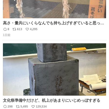
高さ・量共にいくらなんでも持ち上げすぎていると思って
撮影した写真
8
613
4,295
返
リ
い
1日前
信
ポ
い
数
ス
ね
ト
数
数
文化祭準備中だけど、机上があまりにいじめっぽすぎる
298
5,495
129,534
返
リ
い