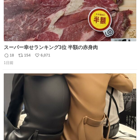
スーパー幸せランキング3位 半額の赤身肉
18
154
6,071
返
リ
い
1日前
信
ポ
い
数
ス
ね
ト
数
数