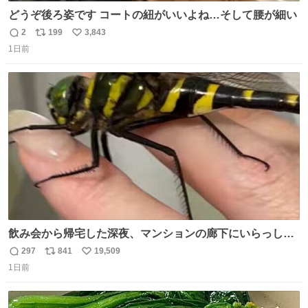
どうぞ後ろ姿です コートの紐がいいよね…そして腰が細い
2
199
3,843
返
リ
い
1日前
信
ポ
い
数
ス
ね
ト
数
数
飲み会から帰宅した深夜、マンションの廊下にいらっしゃ
ったオニヤンマ様 まさかこんな都会でお会いできるなんて
297
841
19,509
返
リ
い
思っておらず大興奮しております かっこよすぎる 指を差し
1日前
信
ポ
い
伸べると乗ってきてくれたのでひとまず一緒に帰宅しまし
数
ス
ね
たが、飛ばないということは弱っていらっしゃるのでしょ
ト
数