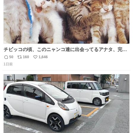
チビッコの頃、このニャンコ達に出会ってるアナタ、完全
なる同世代（笑） #70年代 #80年代 #昭和レトロ
50
160
1,646
返
リ
い
1日前
信
ポ
い
数
ス
ね
ト
数
数