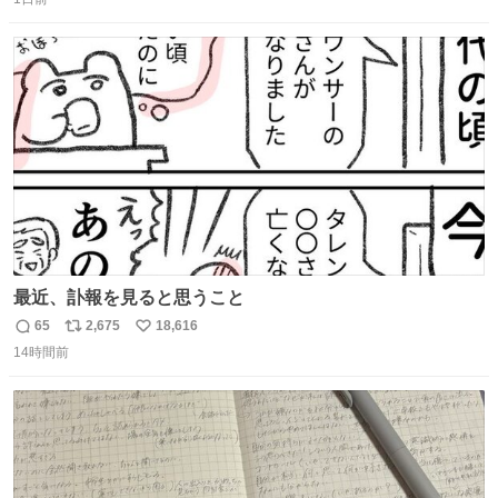
信
ポ
い
数
ス
ね
ト
数
数
最近、訃報を見ると思うこと
65
2,675
18,616
返
リ
い
14時間前
信
ポ
い
数
ス
ね
ト
数
数