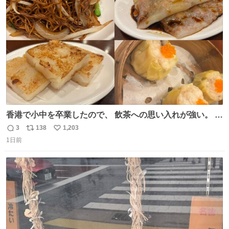
ト
数
数
香港で小中を卒業したので、 飲茶への思い入れが強い。 常
に現地の味を探している。 横浜中華街まで行き、店を厳選
3
138
1,203
返
リ
い
すれば流石に出会えるけど、もっと近場で気軽に行ける店
1日前
信
ポ
い
はないか。 代々木にあった。 多少違うかなというのもあっ
数
ス
ね
たけど、 総合的には満足。
ト
数
数