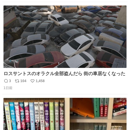
数
ス
ね
ト
数
数
ロスサントスのオラクル全部盗んだら 街の車居なくなった
3
104
1,458
返
リ
い
1日前
信
ポ
い
数
ス
ね
ト
数
数