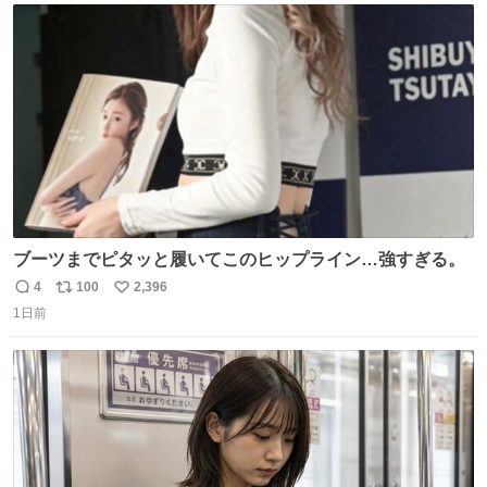
ト
数
数
ブーツまでピタッと履いてこのヒップライン…強すぎる。
4
100
2,396
返
リ
い
1日前
信
ポ
い
数
ス
ね
ト
数
数