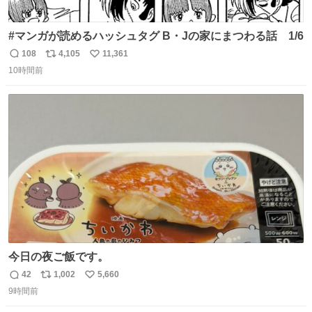
#マンガが読めるハッシュタグ B・Jの家にまつわる話 1/6
108
4,105
11,361
返
リ
い
10時間前
信
ポ
い
数
ス
ね
ト
数
数
今日の夜ご飯です。
42
1,002
5,660
返
リ
い
9時間前
信
ポ
い
数
ス
ね