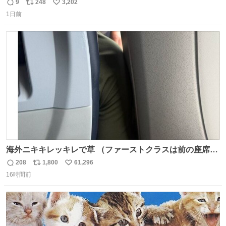
モスクワからの距離名そのままの駅名があるんですね。
9
248
3,202
返
リ
い
1日前
信
ポ
い
数
ス
ね
ト
数
数
海外ニキキレッキレで草 （ファーストクラスは前の座席で
あるため）
208
1,800
61,296
返
リ
い
16時間前
信
ポ
い
数
ス
ね
ト
数
数