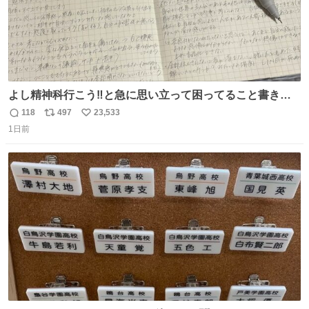
よし精神科行こう‼️と急に思い立って困ってること書き出
してたらペン止まらなくなってすごい勢いで埋まってワロ
118
497
23,533
返
リ
い
タ
1日前
信
ポ
い
数
ス
ね
ト
数
数