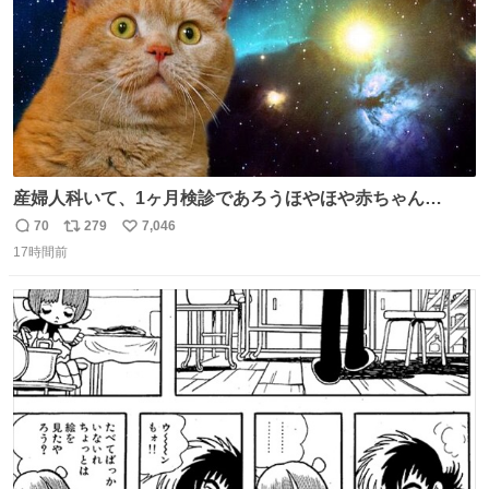
産婦人科いて、1ヶ月検診であろうほやほや赤ちゃん👩‍🍼
と推定2,3歳の女の子👧🏻をワンオペで連れてるママがいる
70
279
7,046
返
リ
い
のだけども 女の子ずっとママの側から離れない…⁉️ 手を繋
17時間前
信
ポ
い
がなくてもうろちょろしないしママが歩いたらピクミンみ
数
ス
ね
たいにﾄﾃﾄﾃついてってるし逃走しないし脱走しないし逃げ
ト
数
数
ないし走ら文字数