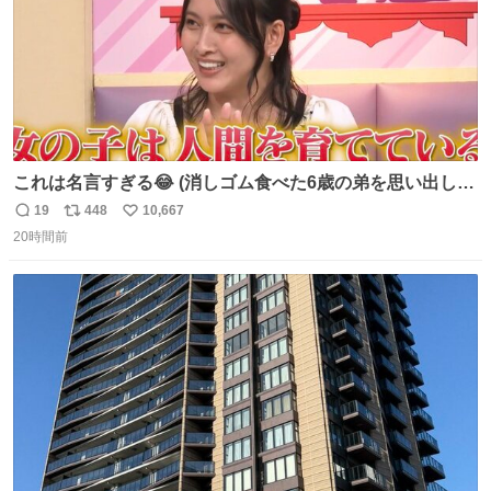
これは名言すぎる😂 (消しゴム食べた6歳の弟を思い出しな
がら)
19
448
10,667
返
リ
い
20時間前
信
ポ
い
数
ス
ね
ト
数
数