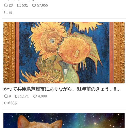
23
531
57,655
返
リ
い
1日前
信
ポ
い
数
ス
ね
ト
数
数
かつて兵庫県芦屋市にありながら、81年前のきょう、8月6
日の阪神大空襲の折に残念ながら焼失した、 #ゴッホ の幻
9
1,171
4,088
返
リ
い
の「 #ヒマワリ 」。 当館は、東京都にある武者小路実篤記
13時間前
信
ポ
い
念館にご協力いただき、当時発行されたカラー印刷画集よ
数
ス
ね
り陶板で原寸大に再現し、2014年より展示しています。 #
ト
数
数
大塚国際美術館