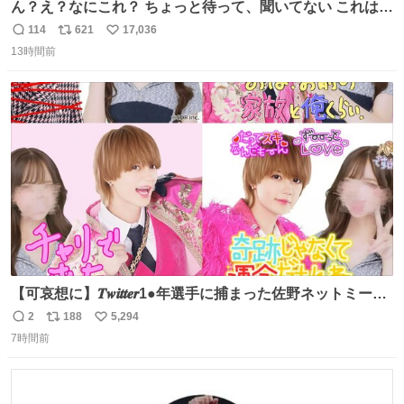
ん？え？なにこれ？ ちょっと待って、聞いてない これは販
売されているのもですか？
114
621
17,036
返
リ
い
13時間前
信
ポ
い
数
ス
ね
ト
数
数
【可哀想に】𝑻𝒘𝒊𝒕𝒕𝒆𝒓1●年選手に捕まった佐野ネットミーム
勇斗さんのコラボプリ
2
188
5,294
返
リ
い
7時間前
信
ポ
い
数
ス
ね
ト
数
数