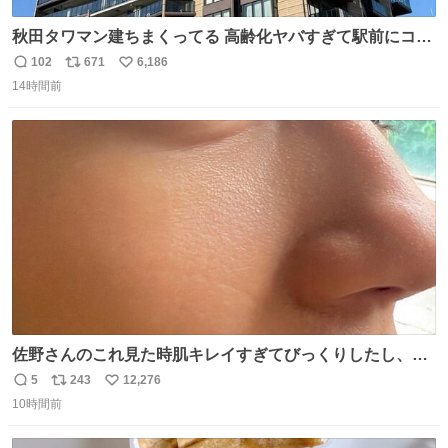
秋田タワマン建ちまくってる 高齢化ヤバすぎて駅前にコン
パクトシティつくって高齢者を住ませる考えらしい 病院も
102
671
6,186
返
リ
い
全部駅前にある
14時間前
信
ポ
い
数
ス
ね
ト
数
数
佐野さんのこれ見た時肌キレイすぎてびっくりしたし、や
はりアイドルって体型･肌管理すごすぎる
5
243
12,276
返
リ
い
10時間前
信
ポ
い
数
ス
ね