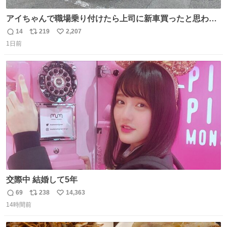
アイちゃんで職場乗り付けたら上司に新車買ったと思われ
たの嬉しすぎる。 20年落ちの車もやりようによっては新車
14
219
2,207
返
リ
い
っぽく見えるってことよ。 令和の車の横に並べても違和感
1日前
信
ポ
い
ない平成18年式です。
数
ス
ね
ト
数
数
交際中 結婚して5年
69
238
14,363
返
リ
い
14時間前
信
ポ
い
数
ス
ね