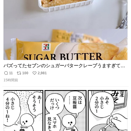
ト
数
数
バズってたセブンのシュガーバタークレープうますぎて
7NOWで買い溜め🛒💭
11
100
2,981
返
リ
い
15時間前
信
ポ
い
数
ス
ね
ト
数
数