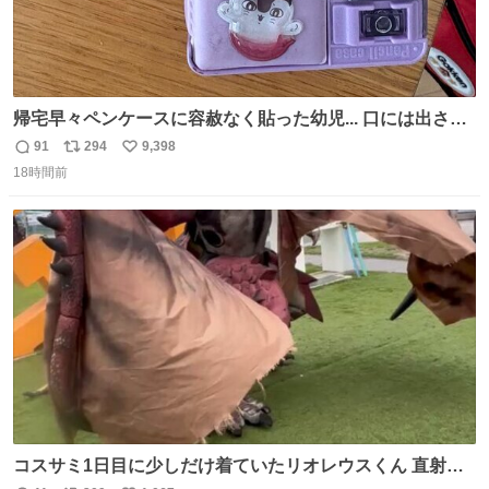
帰宅早々ペンケースに容赦なく貼った幼児... 口には出さぬ
が勿体無い精神で心がざわつく.....ッ
91
294
9,398
返
リ
い
18時間前
信
ポ
い
数
ス
ね
ト
数
数
コスサミ1日目に少しだけ着ていたリオレウスくん 直射日