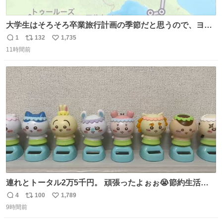
大学生はそろそろ卒業旅行計画の季節だと思うので、ヨー
ロッパ🇪🇺主要国を縦断できるおすすめルートをシェア！
1
132
1,735
返
リ
い
•以下の国をほぼユーレイルパス(EU内電車乗り放題チケッ
11時間前
信
ポ
い
ト)で電車移動可能 フランス🇫🇷 イギリス🇬🇧 ベルギー
数
ス
ね
🇧🇪 オランダ🇳🇱 ドイツ🇩🇪 イタリア🇮🇹
ト
数
数
連れとトータル2万5千円。 頑張ったよぉぉ😭節約生活の
始まり。笑
4
100
1,789
返
リ
い
9時間前
信
ポ
い
数
ス
ね