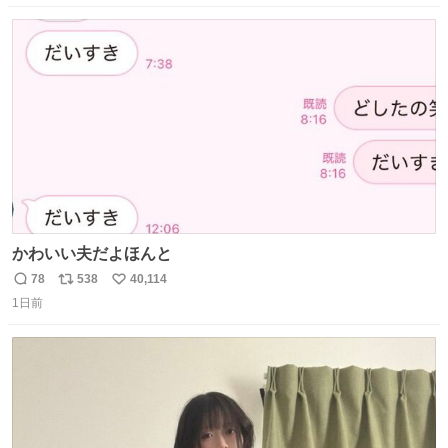
目惚れで購入したもので、祖母はc型肝炎で58歳という若
数
ス
ね
さで亡くなりましたが、この家具達をとても大切にしてお
ト
数
数
りました 続く↓
かわいい夫だよほんと
78
538
40,114
返
リ
い
1日前
信
ポ
い
数
ス
ね
ト
数
数