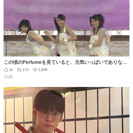
数
この頃のPerfumeを見ていると、元気いっぱいでありなが
ら決して感情に任せすぎることなく、しっかりと制御され
11
172
1,858
返
リ
い
たダンスであることに新鮮に驚く。3人のあげた足の向き
1日前
信
ポ
い
や角度とか本当に細かな部分まできっちりと揃っていてそ
数
ス
ね
こから積み重ねてきた努力や練習量が見て取れる…
ト
数
数