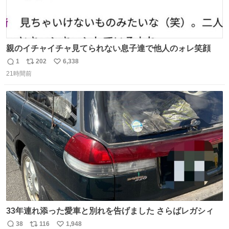
親のイチャイチャ見てられない息子達で他人のォレ笑顔
1
202
6,338
返
リ
い
21時間前
信
ポ
い
数
ス
ね
ト
数
数
33年連れ添った愛車と別れを告げました さらばレガシィ
38
116
1,948
返
リ
い