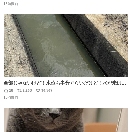
奨し，それ以外の地域で堅実に生きるのを周縁化する ・恋
15時間前
信
ポ
い
愛にかまけ，「陽キャラ」として振る舞うのを極端に中心
数
ス
ね
化する ・院生が研究環境を求め他大学に移るのを批判する
ト
数
数
過去例↓
全部じゃないけど！水位も半分ぐらいだけど！水が来はじ
めたよ！！！ 作業してくれた方々ありがとーーー
18
2,263
30,567
返
リ
い
ー！！！！！！！！！！！！！！！！！！！！！！！！！
19時間前
信
ポ
い
！
数
ス
ね
ト
数
数