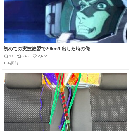
初めての実技教習で20km/h出した時の俺
13
243
2,672
返
リ
い
13時間前
信
ポ
い
数
ス
ね
ト
数
数