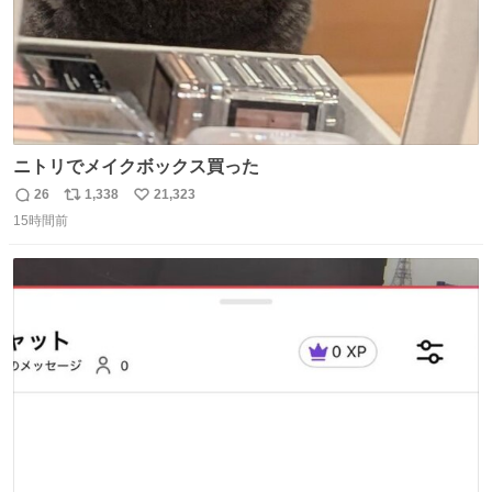
ニトリでメイクボックス買った
26
1,338
21,323
返
リ
い
15時間前
信
ポ
い
数
ス
ね
ト
数
数