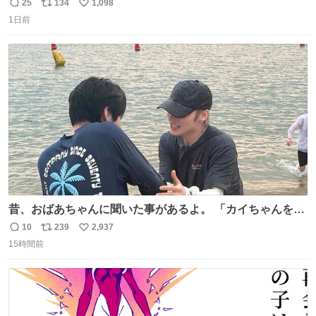
ね 運転士は日本人やったのなら韓国人は関係ないし、なん
25
134
1,098
返
リ
い
なら68歳も関係ない…
1日前
信
ポ
い
数
ス
ね
ト
数
数
昔、おばあちゃんに聞いた事があるよ。 「カイちゃんをい
じめると、アイツが海から上がって来るぞ。」って。
10
239
2,937
返
リ
い
15時間前
信
ポ
い
数
ス
ね
ト
数
数