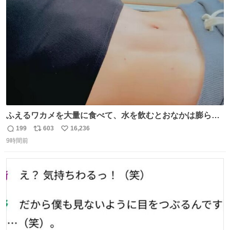
ト
数
数
ふえるワカメを大量に食べて、水を飲むとおなかは膨ら
む・・・・！？ ⚠️よい子は絶対マネしないでね⚠️ #夏休み
199
603
16,236
返
リ
い
の自由研究
9時間前
信
ポ
い
数
ス
ね
ト
数
数