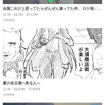
全国これだと思ってたらぜんぜん違ってた件。 ロケ地：広
島
54
151
1,244
返
リ
い
14時間前
信
ポ
い
数
ス
ね
ト
数
数
夏の名古屋へ来る人へ
33
2,181
9,475
返
リ
い
16時間前
信
ポ
い
数
ス
ね