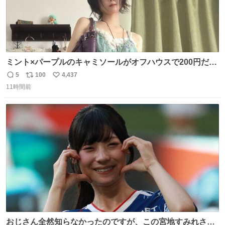
ミント×パープルのキャミソールがオフハウスで200円だっ
た♩
5
100
4,437
返
リ
い
11時間前
信
ポ
い
数
ス
ね
ト
数
数
おじさん全然知らなかったのですが、この宮地すみれさん