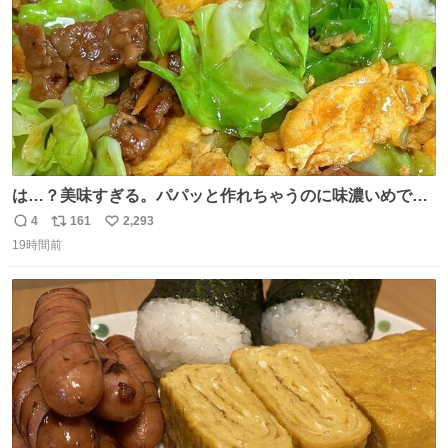
は…？美味すぎる。パパッと作れちゃうのに味濃いめで満
足感エグいの天才だろ🥹
4
161
2,293
返
リ
い
19時間前
信
ポ
い
数
ス
ね
ト
数
数