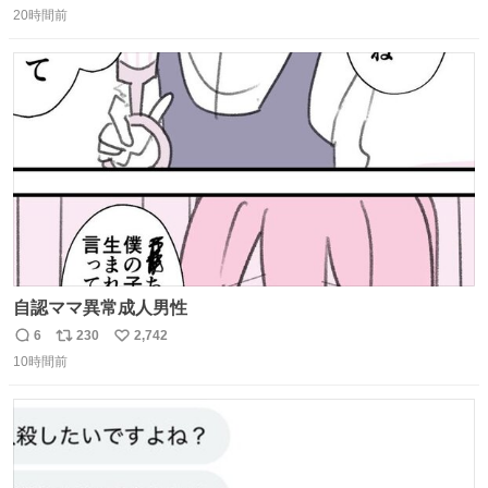
20時間前
信
ポ
い
数
ス
ね
ト
数
数
自認ママ異常成人男性
6
230
2,742
返
リ
い
10時間前
信
ポ
い
数
ス
ね
ト
数
数