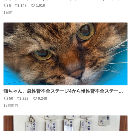
（日向坂46）はマリサポだったのですね。 カメラ目線でに
5
147
1,616
返
リ
い
っこりしていただいたので撮影したものの、全然誰だか知
1日前
信
ポ
い
りませんでした。 マリサポらしいのでこれからは名前覚え
数
ス
ね
ます！！
ト
数
数
猫ちゃん、急性腎不全ステージ4から慢性腎不全ステージ2
になりました😭点滴も週一で大丈夫になった… このままだ
50
228
9,248
返
リ
い
と2、3日持たないって言われたのが嘘みたい…本当に嬉し
18時間前
信
ポ
い
い😭😭😭頑張ってくれてありがとう😭😭😭 嬉しくて帰り
数
ス
ね
道泣きながら歩いてたら向こうから来た人にすごい顔され
ト
数
数
た🫠