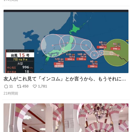
信
ポ
い
数
ス
ね
ト
数
数
友人がこれ見て「インコム」とか言うから、もうそれにし
か見えなくなっちゃった。
11
450
1,781
返
リ
い
21時間前
信
ポ
い
数
ス
ね
ト
数
数