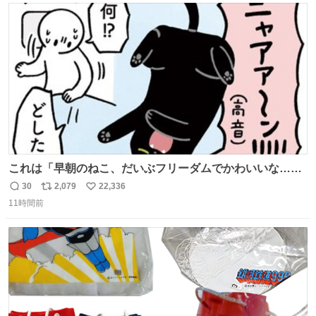
ト
数
数
これは「早朝のねこ、だいぶフリーダムでかわいいな…」
の絵日記です🎐
30
2,079
22,336
返
リ
い
11時間前
信
ポ
い
数
ス
ね
ト
数
数