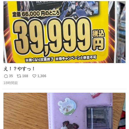
ト
数
数
え！？やすっ！
35
168
1,306
返
リ
い
18時間前
信
ポ
い
数
ス
ね
ト
数
数