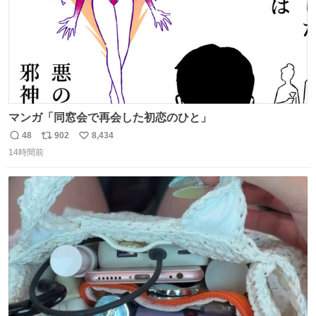
マンガ「同窓会で再会した初恋のひと」
48
902
8,434
返
リ
い
14時間前
信
ポ
い
数
ス
ね
ト
数
数