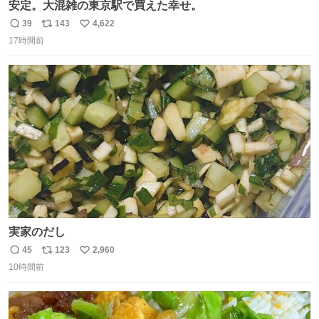
安定。大混雑の東京駅で買えた幸せ。
39
143
4,622
返
リ
い
17時間前
信
ポ
い
数
ス
ね
ト
数
数
実家のだし
45
123
2,960
返
リ
い
10時間前
信
ポ
い
数
ス
ね
ト
数
数