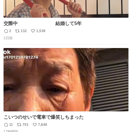
交際中 結婚して5年
2
132
1,538
返
リ
い
1日前
信
ポ
い
数
ス
ね
ト
数
数
こいつのせいで電車で爆笑しちまった
11
701
7,648
返
リ
い
17時間前