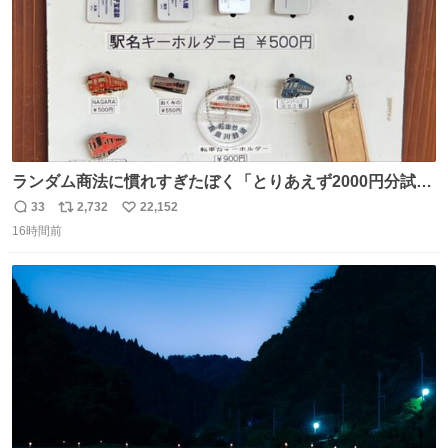
ランダム商法に慣れすぎたぼく「とりあえず2000円分試し
てみるか…」 駅員さん「どれが欲しいの？」 ぼく「えっ
33
2,732
22,152
返
リ
い
良いんですか？」 駅員さん「何が…？？」 やっぱランダム
16時間前
信
ポ
い
って悪い文化だ
数
ス
ね
わ！！！！！！！！！！！！！！！！！！！！
ト
数
数