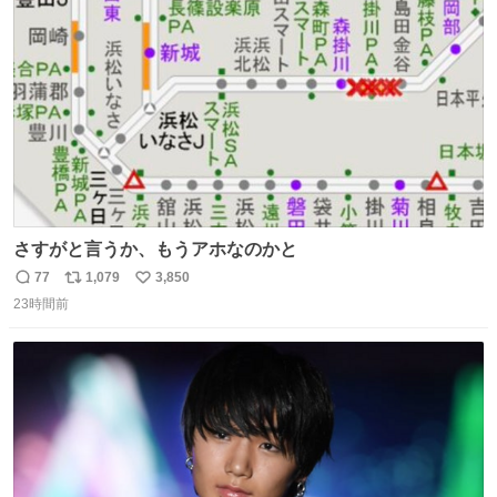
ト
数
数
さすがと言うか、もうアホなのかと
77
1,079
3,850
返
リ
い
23時間前
信
ポ
い
数
ス
ね
ト
数
数