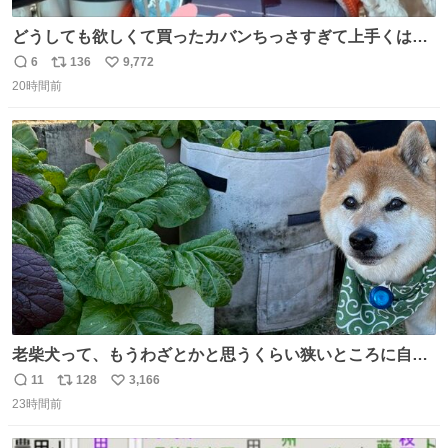
どうしても欲しくて買ったカバンちっさすぎて上手くはめ
ないと荷物入らん。女のカバンってなんでこんなちっさい
6
136
9,772
返
リ
い
の
20時間前
信
ポ
い
数
ス
ね
ト
数
数
老柴犬って、もうわざとかと思うくらい狭いところに自ら
はまりにいくじゃないですか？ 今朝ガーデニングしてる飼
11
128
3,166
返
リ
い
い主の間にはまってきて、最高に可愛かった♥️
23時間前
信
ポ
い
数
ス
ね