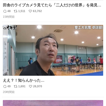
田舎のライブカメラ見てたら「二人だけの世界」を発見し
た
48
1,511
63,702
返
リ
い
15時間前
信
ポ
い
数
ス
ね
ト
数
数
ええ？！知らんかった…
49
1,691
26,970
返
リ
い
20時間前
信
ポ
い
数
ス
ね
ト
数