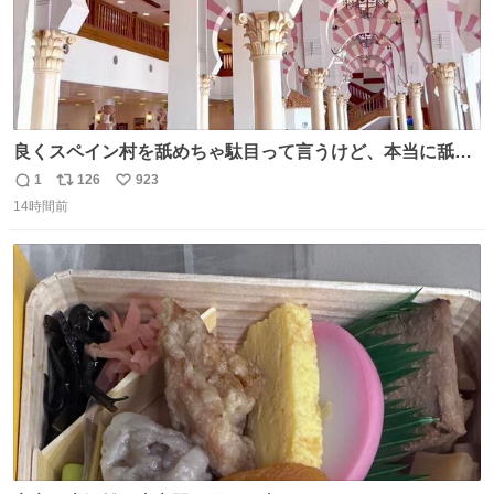
良くスペイン村を舐めちゃ駄目って言うけど、本当に舐め
ちゃ行けないのはスペィン村ホテル🏛🏨 だってロビーから
1
126
923
返
リ
い
中庭抜けるだけでこの有様🤩 ディズニーホテル泊まってる
14時間前
信
ポ
い
場所じゃない。 5年振りの志摩スペイン村パルケエスパー
数
ス
ね
ニャは益々素晴らしい場所になってる
ト
数
数