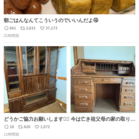
朝ごはんなんてこういうのでいいんだよ🤤
661
2,631
37,173
返
リ
い
21時間前
信
ポ
い
数
ス
ね
ト
数
数
どうかご協力お願いします🙇‍♂️ 今は亡き祖父母の家の取り壊
しが決まり、どうしても処分して欲しくない食器棚と机の
18
620
1,072
返
リ
い
引き取り手を探しております この2つは私の祖母が当初一
11時間前
信
ポ
い