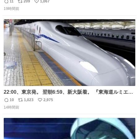
光下で暑すぎて疲労状態 火耐性15ではだめですね 適応珠
11
209
1,067
返
リ
い
Lv1と耐火珠Lv3装備しないと真夏の名古屋は過ごせぬよう
19時間前
信
ポ
い
です #コスサミ2026
数
ス
ね
ト
数
数
22:00、東京発。 翌朝6:59、新大阪着。 『東海道ルミエー
ルエクスプレス』が今夜、初運行！ 岐阜羽島駅で夜を越す
10
1,023
2,975
返
リ
い
東海道新幹線。寝台列車じゃないのに、朝まで新幹線とい
14時間前
信
ポ
い
う、なんだか特別体験😉 #TRAINTRIP #東海道ルミエール
数
ス
ね
エクスプレス
ト
数
数