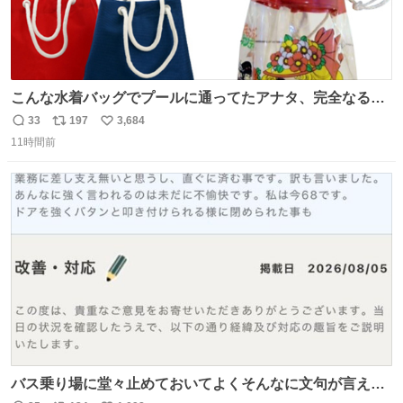
こんな水着バッグでプールに通ってたアナタ、完全なる同
世代（笑） #70年代 #80年代 #昭和レトロ
33
197
3,684
返
リ
い
11時間前
信
ポ
い
数
ス
ね
ト
数
数
バス乗り場に堂々止めておいてよくそんなに文句が言える