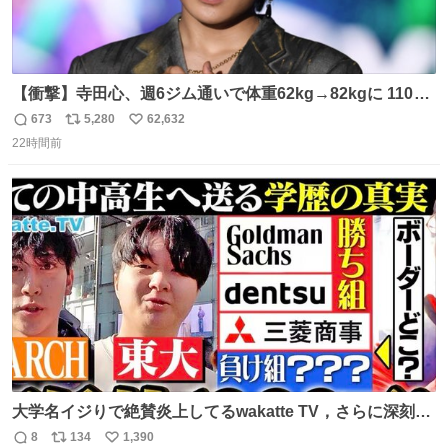
【衝撃】寺田心、週6ジム通いで体重62kg→82kgに 110kg
のベンチプレス持ち上げる姿披露
673
5,280
62,632
返
リ
い
news.livedoor.com/article/detail… 元々自重のみだった
22時間前
信
ポ
い
が、更に筋肉を大きくするためジム通いを開始。筋肉増量
数
ス
ね
のためおにぎり10個、ゼリー飲料3～4本、パスタと毎日4
ト
数
数
千kcalオーバーの食事を摂取し、増量したという。
大学名イジりで絶賛炎上してるwakatte TV，さらに深刻な
問題はこっちでは？ ・都内の特定企業に入るのを極度に推
8
134
1,390
返
リ
い