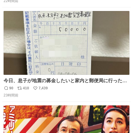
22時間前
信
ポ
い
数
ス
ね
ト
数
数
今日、息子が地震の募金したいと家内と郵便局に行ったみ
たいです。おもちゃとか買う選択肢もあったと思うけど、
90
410
7,439
返
リ
い
自分で貯めてた2万円を役に立てて欲しい、みんなも元気
23時間前
信
ポ
い
になって欲しいと。家内も一緒に募金したので、自分も何
数
ス
ね
かできたらなぁと思いました。
ト
数
数