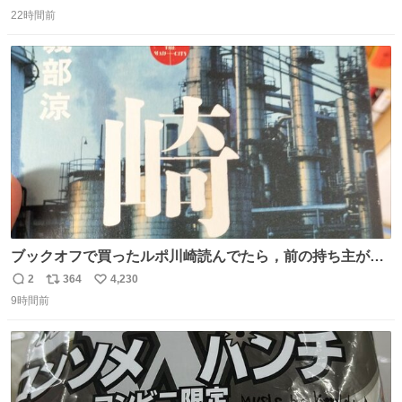
返
リ
い
るのかもしれません。 そこで「何を話せばいいか」が見え
22時間前
信
ポ
い
る手引きを用意して、安心して電話に出られるようにしま
数
ス
ね
す。 インターホンの応対も大切なコミュニケーションの学
ト
数
数
びです。
ブックオフで買ったルポ川崎読んでたら，前の持ち主がラ
ッパーになる決意をした形跡があってウケた
2
364
4,230
返
リ
い
9時間前
信
ポ
い
数
ス
ね
ト
数
数