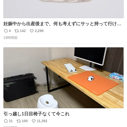
妊娠中から出産後まで、何も考えずにサッと持って行ける
ようなショルダーバッグが欲しいな〜と思っていたのだけ
4
142
2,290
返
リ
い
ど snidelでめちゃくちゃピッタリなものを見つけたので買
19時間前
信
ポ
い
った！✨ スマホと小物とペットボトルが入るの最高すぎる
数
ス
ね
🥹 しかもスマホ入れ独立してるしファスナーない！地味に
ト
数
数
嬉しいやつ！！！
引っ越し1日目椅子なくて今これ
31
100
11,392
返
リ
い