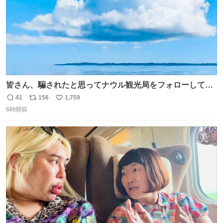
皆さん、騙されたと思ってナウル観光局をフォローしてみ
てください。たまに海とか島とかわけわからん画像が流れ
41
156
1,759
返
リ
い
てくるだけで、特に何も起こりません。
6時間前
信
ポ
い
数
ス
ね
ト
数
数