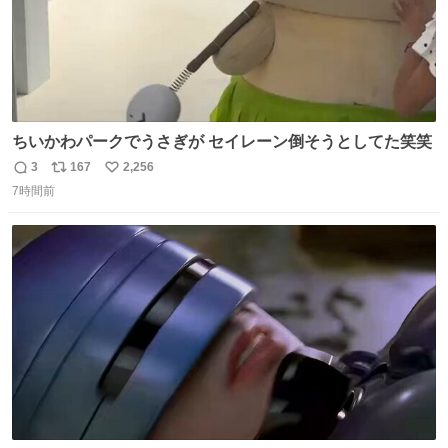
ちいかわパークでうさぎが セイレーン倒そうとしてた笑笑
3
167
2,256
返
リ
い
7時間前
信
ポ
い
数
ス
ね
ト
数
数