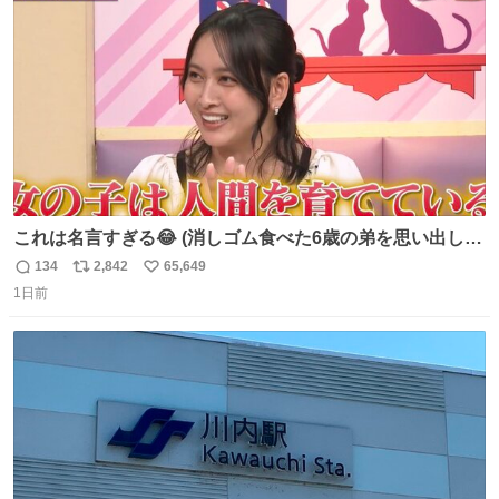
数
これは名言すぎる😂 (消しゴム食べた6歳の弟を思い出しな
がら)
134
2,842
65,649
返
リ
い
1日前
信
ポ
い
数
ス
ね
ト
数
数