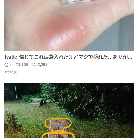
Twitter信じてこれ涙袋入れたけどマジで盛れた…ありがと
う…
5
106
2,293
返
リ
い
9時間前
信
ポ
い
数
ス
ね
ト
数
数