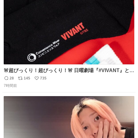
ト
数
数
🚨超びっくり！超びっくり！🚨 日曜劇場『#VIVANT』と
ファミマの #コンビニエンスウェア がコラボ！ 🧦ラインソ
28
145
735
返
リ
い
ックス 🟦今治タオルハンカチ 「いいね」「保存」してファ
7時間前
信
ポ
い
ミマへGO👀
数
ス
ね
ト
数
数