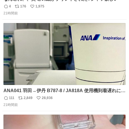
4
176
1,975
返
リ
い
21時間前
信
ポ
い
数
ス
ね
ト
数
数
ANA041 羽田→伊丹 B787-8 / JA818A 使用機到着遅れにつ
き 「安全に支障ない範囲で1分1秒でも遅延回復に努めてお
111
2,849
28,936
返
リ
い
ります」と機長の気合い十分！ が、フライトは順調に進み
21時間前
信
ポ
い
すぎ… 「飛ばしすぎたせいか現在奈良県上空での待機を命
数
ス
ね
じられております」 でコンソメスープ吹き出しそうになり
ト
数
数
ましたw