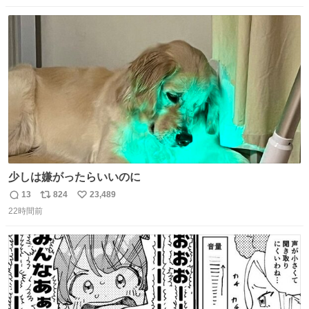
てきたくらいの価格感なら、ドイツの黒い森のフローライ
数
ス
ね
トかな…」と当たりつけてもらった。確かにこんな感じだ
ト
数
数
った気がする 凄い
少しは嫌がったらいいのに
13
824
23,489
返
リ
い
22時間前
信
ポ
い
数
ス
ね
ト
数
数