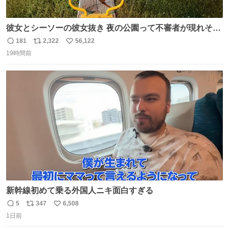
彼女とシーソーの彼女抜き 夜の公園って不審者が現れそう
で怖いんだよな
181
2,322
56,122
返
リ
い
19時間前
信
ポ
い
数
ス
ね
ト
数
数
新幹線初めて乗る外国人ニキ面白すぎる
5
347
6,508
返
リ
い
1日前
信
ポ
い