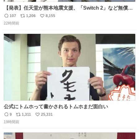
【発表】任天堂が熊本地震支援、「Switch 2」など無償修
理へ 保証切れでも対象 news.livedoor.com/article/detail…
107
1,206
8,155
返
リ
い
任天堂が令和8年熊本地震の被災者支援として、災害救助
22時間前
信
ポ
い
法適用地域からの同社製品の修理について、27年2月1日ま
数
ス
ね
で無償で対応すると発表した。「Switch 2」や「Switch」
ト
数
数
「Joy-Con」などが対象。
公式にトムホって書かされるトムホまだ面白い
9
1,311
25,331
返
リ
い
19時間前
信
ポ
い
数
ス
ね
ト
数