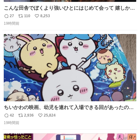
こんな田舎でぼくより強いひとにはじめて会って 嬉しかっ
たよ
27
110
8,253
返
リ
い
19時間前
信
ポ
い
数
ス
ね
ト
数
数
ちいかわの映画、幼児を連れて入場できる回があったので
子どもを連れて観てきたんですけど、セイレーンの登場シ
42
2,936
25,824
返
リ
い
ーンで場内のベビーが一斉に泣き出してたのがとてもよい
19時間前
信
ポ
い
映画体験でした。
数
ス
ね
ト
数