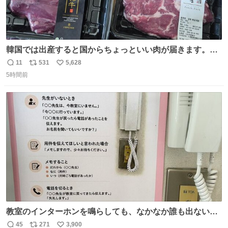
韓国では出産すると国からちょっといい肉が届きます。産
褥期に栄養を取れ！！！というメッセージをビシバシ感じ
11
531
5,628
返
リ
い
る
5時間前
信
ポ
い
数
ス
ね
ト
数
数
教室のインターホンを鳴らしても、なかなか誰も出ないこ
とがあります…。 もしかすると「電話の出方」に困ってい
45
271
3,900