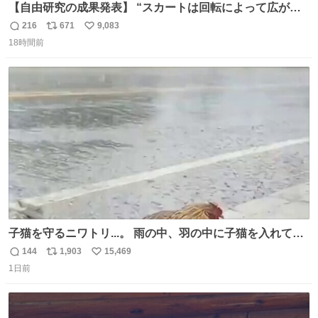
【自由研究の成果発表】 “スカートは回転によって広がる
が、岡澤恋によって270°までなら広がらずに回転が可能な
216
671
9,083
返
リ
い
ことが証明された！”
18時間前
信
ポ
い
数
ス
ね
ト
数
数
子猫を守るニワトリ...。 雨の中、羽の中に子猫を入れて守
る姿に感動した！！ 愛は種族を超える！
144
1,903
15,469
返
リ
い
1日前
信
ポ
い
数
ス
ね
ト
数
数