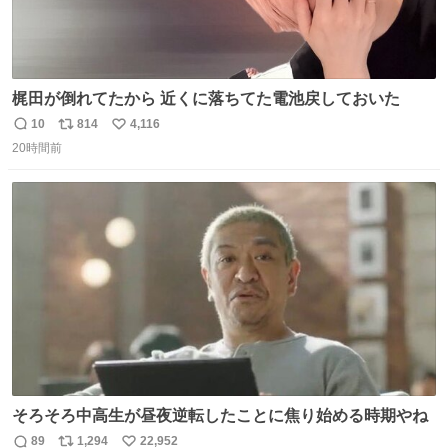
梶田が倒れてたから 近くに落ちてた電池戻しておいた
10
814
4,116
返
リ
い
20時間前
信
ポ
い
数
ス
ね
ト
数
数
そろそろ中高生が昼夜逆転したことに焦り始める時期やね
89
1,294
22,952