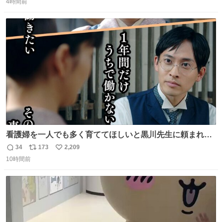
Donut（ミセスドーナツ）』 8月7日（金）店頭販売開始🎉
4時間前
信
ポ
い
数
ス
ね
ト
数
数
看護婦を一人でも多く育ててほしいと黒川先生に頼まれ、
１年間だけ黒川病院で働くことにしたりん。 直美はその１
34
173
2,209
返
リ
い
年間で恵風看護婦会を立て直すと話しました。 👇このシー
10時間前
信
ポ
い
ンをぜひ本編で web.nhk/tv/an/kazekaor… #朝ドラ #風薫
数
ス
ね
る 見上愛 上坂樹里 平埜生成
ト
数
数