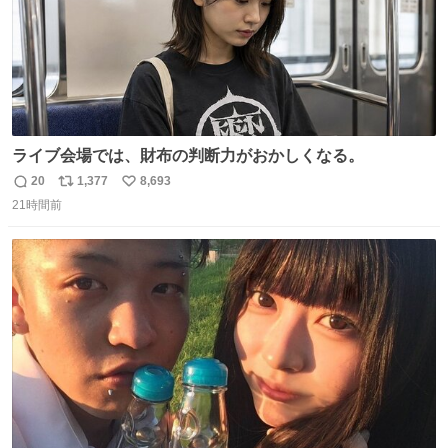
ライブ会場では、財布の判断力がおかしくなる。
20
1,377
8,693
返
リ
い
21時間前
信
ポ
い
数
ス
ね
ト
数
数