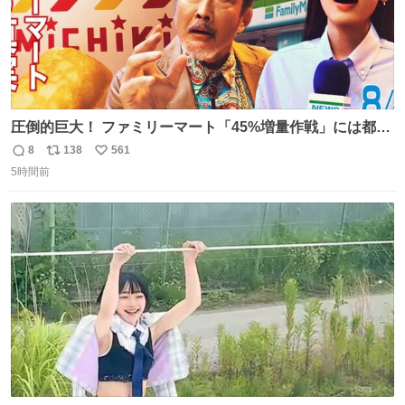
圧倒的巨大！ ファミリーマート「45%増量作戦」には都市
伝説が隠されている、のかもしれない。 web-
8
138
561
返
リ
い
mu.jp/news/79509/
5時間前
信
ポ
い
数
ス
ね
ト
数
数