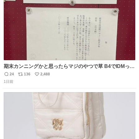
数
期末カンニングかと思ったらマジのやつで草 B4でIDMって
ことはおそらく就職だし、内定取り消し？ それと夏休み期
24
136
2,488
返
リ
い
間の停学って無意味じゃね？
1日前
信
ポ
い
数
ス
ね
ト
数
数