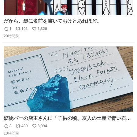
だから、袋に名前を書いておけとあれほど。
1
101
1,320
返
リ
い
20時間前
信
ポ
い
数
ス
ね
ト
数
数
鉱物バーの店主さんに「子供の頃、友人の土産で青い石を
貰って、それがすごく気に入ってたのに、いつかの引越し
8
409
3,994
返
リ
い
で無くしてしまった」という話をしたら、 「お土産で買っ
10時間前
信
ポ
い