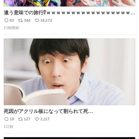
違う意味での旅行⁉️ｗｗｗｗｗｗｗｗｗｗｗｗｗｗｗｗｗｗ
ｗ
63
344
16,172
返
リ
い
21時間前
信
ポ
い
数
ス
ね
ト
数
数
死因がアクリル板になって割られて死
亡……………！？！？
19
127
2,117
返
リ
い
1日前
信
ポ
い
数
ス
ね