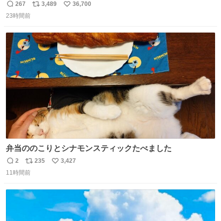
は、完全に見放されたんですが、 見事に85歳の父が治しま
267
3,489
36,700
返
リ
い
した。 うちの父は、トヨタカローラのボディをオート生産
23時間前
信
ポ
い
する、工業ロボットの製作者なんですが、 父が電動ベット
数
ス
ね
の配線をハンダで修理している横で、
ト
数
数
弁当ののこりとシナモンスティックたべました
2
235
3,427
返
リ
い
11時間前
信
ポ
い
数
ス
ね
ト
数
数