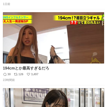
返
リ
い
1日前
信
ポ
い
数
ス
ね
ト
数
数
194cmとか最高すぎるだろ
30
126
3,497
返
リ
い
22時間前
信
ポ
い
数
ス
ね
ト
数
数