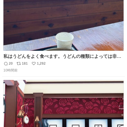
私はうどんをよく食べます。うどんの種類によっては非常
食にもなります。生うどんは消費期限が短く、冷凍うどん
20
181
1,292
返
リ
い
は長持ちする代わりに停電に弱いので、乾麺タイプのうど
10時間前
信
ポ
い
んなら水分が少なく長期保存するのにおすすめです。アル
数
ス
ね
ファ化米や缶詰など、色々な非常食がありますが、うどん
ト
数
数
もいかがでしょうか？