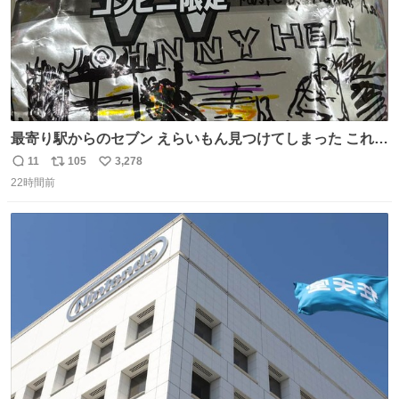
最寄り駅からのセブン えらいもん見つけてしまった これ売
ってくれへんかな… #浅井健一 #ポテチ #ロックの名盤
11
105
3,278
返
リ
い
22時間前
信
ポ
い
数
ス
ね
ト
数
数