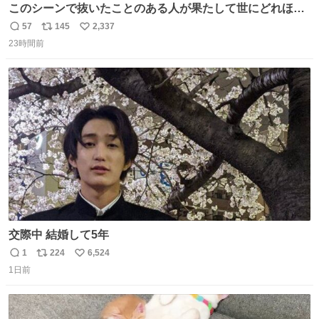
このシーンで抜いたことのある人が果たして世にどれほど
いることか このアカウントに辿り着いた皆さんとは、ロボ
57
145
2,337
返
リ
い
コップ2についてこれからもぜひ語り合っていきたい
23時間前
信
ポ
い
数
ス
ね
ト
数
数
交際中 結婚して5年
1
224
6,524
返
リ
い
1日前
信
ポ
い
数
ス
ね
ト
数