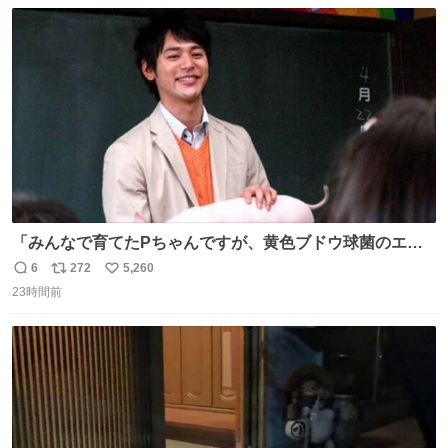
数
ス
ね
ト
数
数
「みんなで育てたPちゃんですが、黄色ブドウ球菌のエン
テロトキシン（耐熱性毒素）が検出されたので、議論する
6
272
5,260
返
リ
い
までもなく処分が決まりました」
23時間前
信
ポ
い
数
ス
ね
ト
数
数