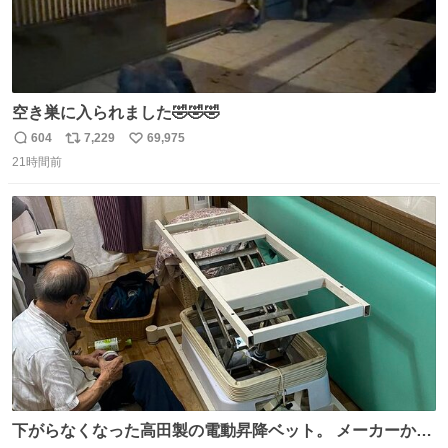
空き巣に入られました🤣🤣🤣
604
7,229
69,975
返
リ
い
21時間前
信
ポ
い
数
ス
ね
ト
数
数
下がらなくなった高田製の電動昇降ベット。 メーカーから