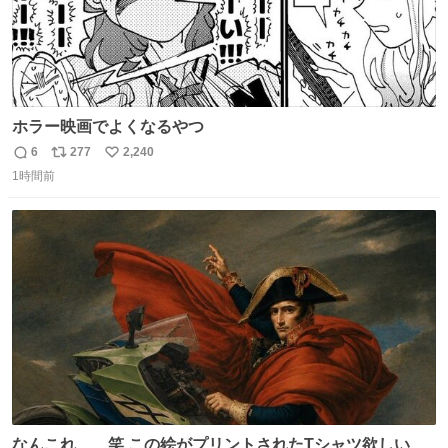
ホラー映画でよくなるやつ
6
277
2,240
返
リ
い
1時間前
信
ポ
い
数
ス
ね
ト
数
数
なんこれ、、笑 この絵がプリントされたTシャツ欲しい