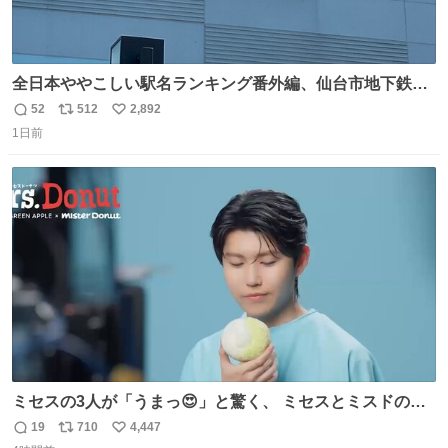
全日本ややこしい駅名ランキング番外編、仙台市地下鉄川
内駅
52
512
2,892
返
リ
い
1日前
信
ポ
い
数
ス
ね
ト
数
数
ミセスの3人が「うまっ😍」と驚く、 ミセスとミスドのコ
ラボドーナツ🍏🍩 その味わいとは....！？ 『Mrs.
19
710
4,447
返
リ
い