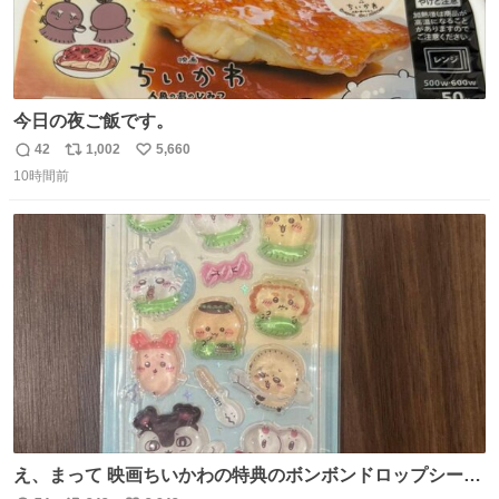
今日の夜ご飯です。
42
1,002
5,660
返
リ
い
10時間前
信
ポ
い
数
ス
ね
ト
数
数
え、まって 映画ちいかわの特典のボンボンドロップシール