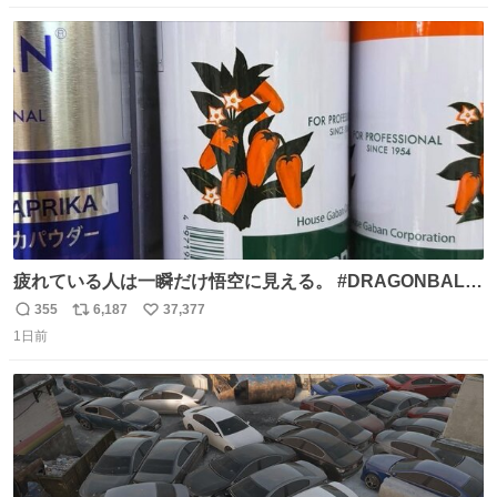
数
ス
ね
ト
数
数
疲れている人は一瞬だけ悟空に見える。 #DRAGONBALL
#ドラゴンボール
355
6,187
37,377
返
リ
い
1日前
信
ポ
い
数
ス
ね
ト
数
数