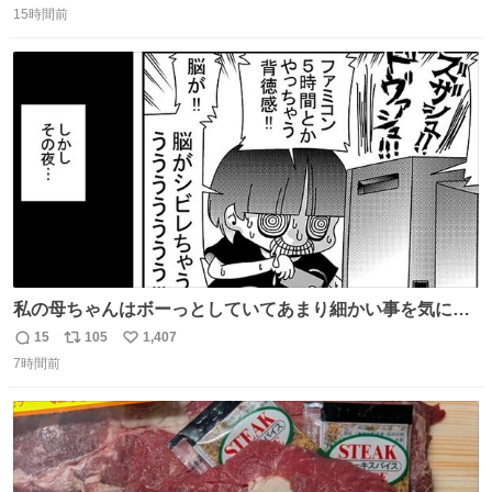
コッタの全9種 - fashion-press.net/news/149552
15時間前
信
ポ
い
数
ス
ね
ト
数
数
私の母ちゃんはボーっとしていてあまり細かい事を気にし
ません。優秀な人の多い現代の価値観から見ると、あまり
15
105
1,407
返
リ
い
優秀な母親ではないかもしれません。でも、だからこそ、
7時間前
信
ポ
い
私はそういう母親が大好きです。今も昔もすごくリラック
数
ス
ね
スします。「優秀」と「良い」は別なんですよね。 1/2
ト
数
数