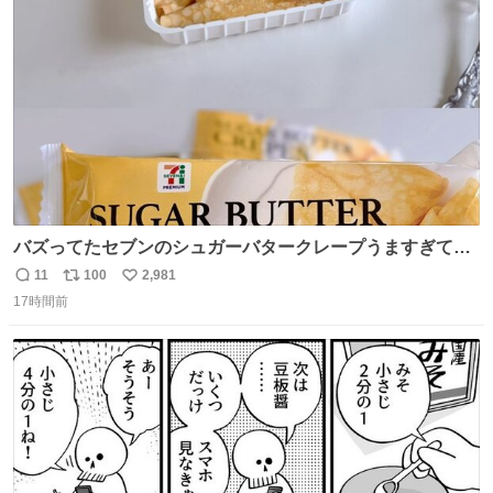
ト
数
数
バズってたセブンのシュガーバタークレープうますぎて
7NOWで買い溜め🛒💭
11
100
2,981
返
リ
い
17時間前
信
ポ
い
数
ス
ね
ト
数
数