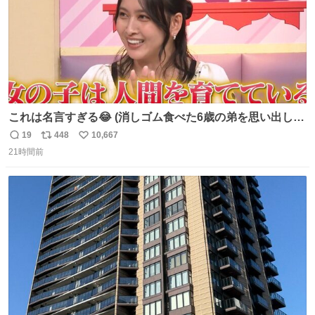
これは名言すぎる😂 (消しゴム食べた6歳の弟を思い出しな
がら)
19
448
10,667
返
リ
い
21時間前
信
ポ
い
数
ス
ね
ト
数
数