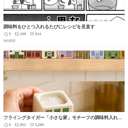
調味料をひとつ入れるたびにレシピを見直す
5
109
914
返
リ
い
9時間前
信
ポ
い
数
ス
ね
ト
数
数
フライングタイガー「小さな家」モチーフの調味料入れ、
並べれば“デンマークの街並み”に ピンク・グリーン・テラ
8
951
5,285
返
リ
い