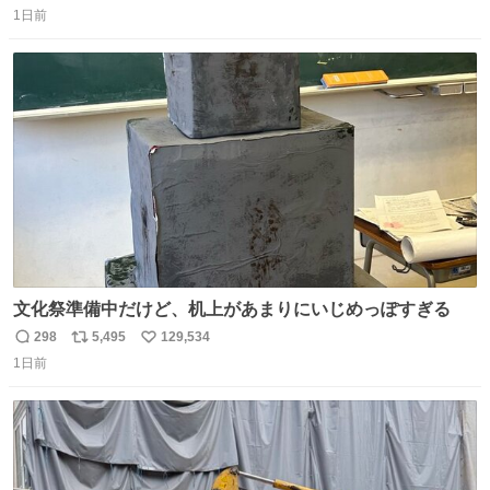
1日前
信
ポ
い
数
ス
ね
ト
数
数
文化祭準備中だけど、机上があまりにいじめっぽすぎる
298
5,495
129,534
返
リ
い
1日前
信
ポ
い
数
ス
ね
ト
数
数