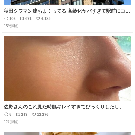
秋田タワマン建ちまくってる 高齢化ヤバすぎて駅前にコン
パクトシティつくって高齢者を住ませる考えらしい 病院も
102
671
6,186
返
リ
い
全部駅前にある
15時間前
信
ポ
い
数
ス
ね
ト
数
数
佐野さんのこれ見た時肌キレイすぎてびっくりしたし、や
はりアイドルって体型･肌管理すごすぎる
5
243
12,276
返
リ
い
12時間前
信
ポ
い
数
ス
ね