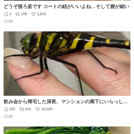
どうぞ後ろ姿です コートの紐がいいよね…そして腰が細い
2
199
3,843
返
リ
い
1日前
信
ポ
い
数
ス
ね
ト
数
数
飲み会から帰宅した深夜、マンションの廊下にいらっしゃ
ったオニヤンマ様 まさかこんな都会でお会いできるなんて
297
841
19,509
返
リ
い
思っておらず大興奮しております かっこよすぎる 指を差し
1日前
信
ポ
い
伸べると乗ってきてくれたのでひとまず一緒に帰宅しまし
数
ス
ね
たが、飛ばないということは弱っていらっしゃるのでしょ
ト
数