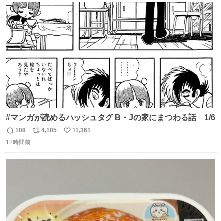
たいにﾄﾃﾄﾃついてってるし逃走しないし脱走しないし逃げ
ト
数
数
ないし走ら文字数
#マンガが読めるハッシュタグ B・Jの家にまつわる話 1/6
108
4,105
11,361
返
リ
い
12時間前
信
ポ
い
数
ス
ね
ト
数
数