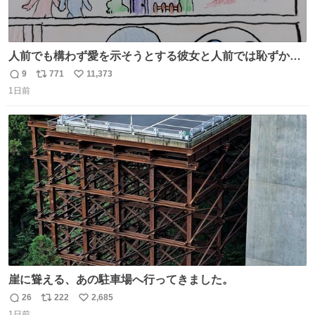
人前でも構わず愛を示そうとする彼女と人前では恥ずかし
いけど彼女を死ぬほど愛している彼氏 同士いませんか✋️
9
771
11,373
返
リ
い
1日前
信
ポ
い
数
ス
ね
ト
数
数
崖に聳える、あの駐車場へ行ってきました。
26
222
2,685
返
リ
い
1日前