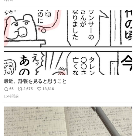
信
ポ
い
数
ス
ね
ト
数
数
最近、訃報を見ると思うこと
65
2,675
18,616
返
リ
い
15時間前
信
ポ
い
数
ス
ね
ト
数
数