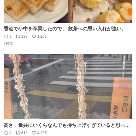
香港で小中を卒業したので、 飲茶への思い入れが強い。 常
に現地の味を探している。 横浜中華街まで行き、店を厳選
3
138
1,203
返
リ
い
すれば流石に出会えるけど、もっと近場で気軽に行ける店
1日前
信
ポ
い
はないか。 代々木にあった。 多少違うかなというのもあっ
数
ス
ね
たけど、 総合的には満足。
ト
数
数
高さ・量共にいくらなんでも持ち上げすぎていると思って
撮影した写真
8
613
4,295
返
リ
い