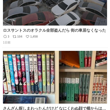
ロスサントスのオラクル全部盗んだら 街の車居なくなった
3
104
1,458
返
リ
い
1日前
信
ポ
い
数
ス
ね
ト
数
数
さんざん探しまわったんだけど なにくわぬ顔で横からはえ