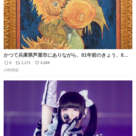
かつて兵庫県芦屋市にありながら、81年前のきょう、8月6
日の阪神大空襲の折に残念ながら焼失した、 #ゴッホ の幻
9
1,171
4,088
返
リ
い
の「 #ヒマワリ 」。 当館は、東京都にある武者小路実篤記
14時間前
信
ポ
い
念館にご協力いただき、当時発行されたカラー印刷画集よ
数
ス
ね
り陶板で原寸大に再現し、2014年より展示しています。 #
ト
数
数
大塚国際美術館