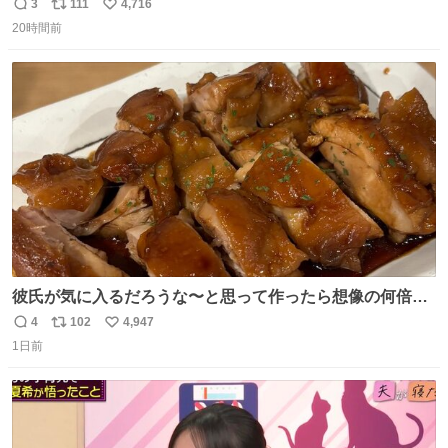
3
111
4,716
返
リ
い
20時間前
信
ポ
い
数
ス
ね
ト
数
数
彼氏が気に入るだろうな〜と思って作ったら想像の何倍も
美味しい美味しい言ってくれて嬉しい
4
102
4,947
返
リ
い
1日前
信
ポ
い
数
ス
ね
ト
数
数