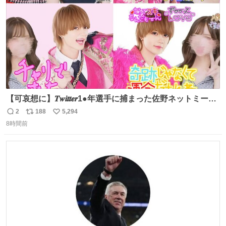
【可哀想に】𝑻𝒘𝒊𝒕𝒕𝒆𝒓1●年選手に捕まった佐野ネットミーム
勇斗さんのコラボプリ
2
188
5,294
返
リ
い
8時間前
信
ポ
い
数
ス
ね
ト
数
数