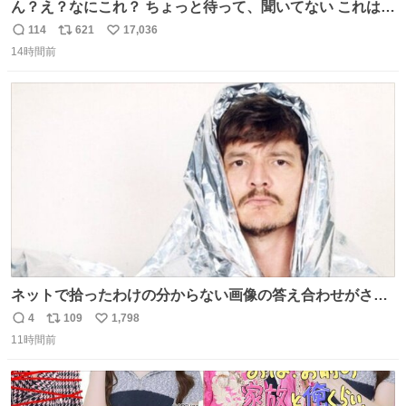
ん？え？なにこれ？ ちょっと待って、聞いてない これは販
売されているのもですか？
114
621
17,036
返
リ
い
14時間前
信
ポ
い
数
ス
ね
ト
数
数
ネットで拾ったわけの分からない画像の答え合わせがされ
ていくw
4
109
1,798
返
リ
い
11時間前
信
ポ
い
数
ス
ね
ト
数
数