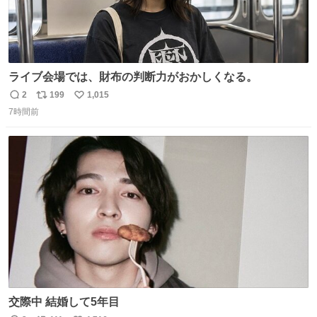
ライブ会場では、財布の判断力がおかしくなる。
2
199
1,015
返
リ
い
7時間前
信
ポ
い
数
ス
ね
ト
数
数
交際中 結婚して5年目