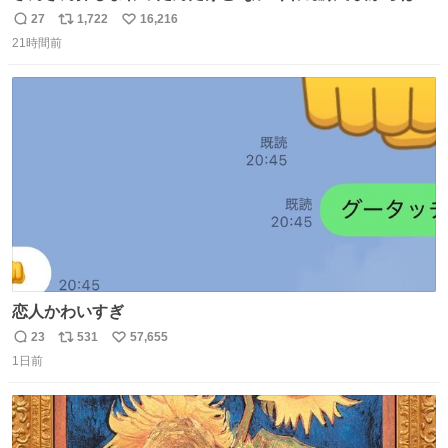
てた
27
1,722
16,216
返
リ
い
21時間前
信
ポ
い
数
ス
ね
ト
数
数
恋人かわいすぎ
23
531
57,655
返
リ
い
1日前
信
ポ
い
数
ス
ね
ト
数
数