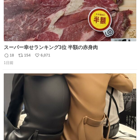
スーパー幸せランキング3位 半額の赤身肉
18
154
6,071
返
リ
い
1日前
信
ポ
い
数
ス
ね
ト
数
数