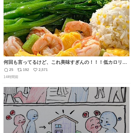
数
うか…素敵すぎる
何回も言ってるけど、これ美味すぎんの！！！低カロリー
で満足感エグいから一生食べてる😭
25
192
2,571
返
リ
い
14時間前
信
ポ
い
数
ス
ね
ト
数
数