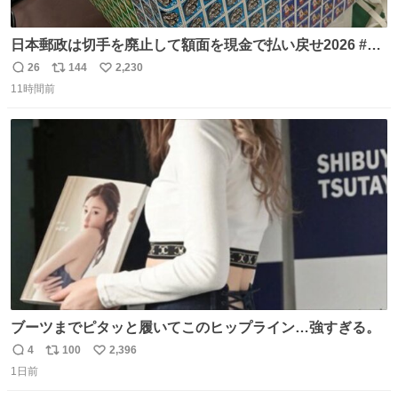
日本郵政は切手を廃止して額面を現金で払い戻せ2026 #日
本郵政 @JapanPostHD_PR
26
144
2,230
返
リ
い
11時間前
信
ポ
い
数
ス
ね
ト
数
数
ブーツまでピタッと履いてこのヒップライン…強すぎる。
4
100
2,396
返
リ
い
1日前
信
ポ
い
数
ス
ね