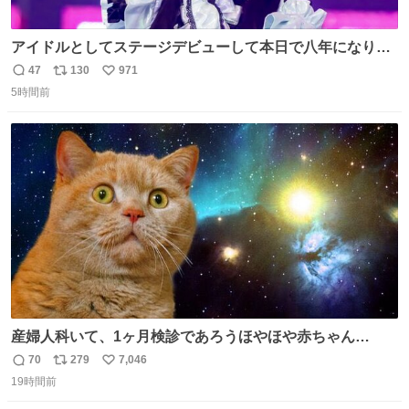
アイドルとしてステージデビューして本日で八年になりま
した。これからもここに居続けられますように❤︎
47
130
971
返
リ
い
5時間前
信
ポ
い
数
ス
ね
ト
数
数
産婦人科いて、1ヶ月検診であろうほやほや赤ちゃん👩‍🍼
と推定2,3歳の女の子👧🏻をワンオペで連れてるママがいる
70
279
7,046
返
リ
い
のだけども 女の子ずっとママの側から離れない…⁉️ 手を繋
19時間前
信
ポ
い
がなくてもうろちょろしないしママが歩いたらピクミンみ
数
ス
ね