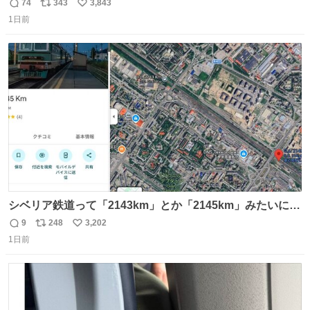
もうメルカリにでてるやん #ちいかわ
74
343
3,843
返
リ
い
1日前
信
ポ
い
数
ス
ね
ト
数
数
シベリア鉄道って「2143km」とか「2145km」みたいに、
モスクワからの距離名そのままの駅名があるんですね。
9
248
3,202
返
リ
い
1日前
信
ポ
い
数
ス
ね
ト
数
数