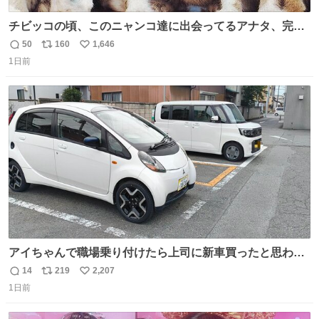
チビッコの頃、このニャンコ達に出会ってるアナタ、完全
なる同世代（笑） #70年代 #80年代 #昭和レトロ
50
160
1,646
返
リ
い
1日前
信
ポ
い
数
ス
ね
ト
数
数
アイちゃんで職場乗り付けたら上司に新車買ったと思われ
たの嬉しすぎる。 20年落ちの車もやりようによっては新車
14
219
2,207
返
リ
い
っぽく見えるってことよ。 令和の車の横に並べても違和感
1日前
信
ポ
い
ない平成18年式です。
数
ス
ね