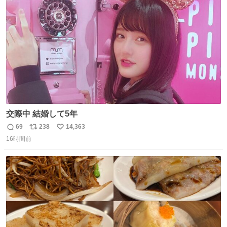
ト
数
数
交際中 結婚して5年
69
238
14,363
返
リ
い
16時間前
信
ポ
い
数
ス
ね
ト
数
数