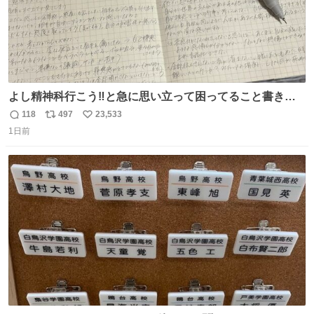
よし精神科行こう‼️と急に思い立って困ってること書き出
してたらペン止まらなくなってすごい勢いで埋まってワロ
118
497
23,533
返
リ
い
タ
1日前
信
ポ
い
数
ス
ね
ト
数
数