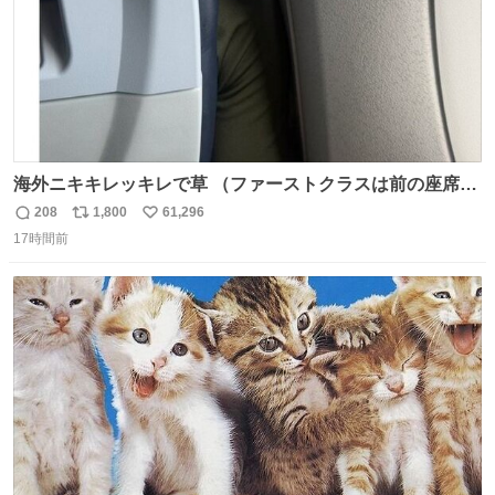
海外ニキキレッキレで草 （ファーストクラスは前の座席で
あるため）
208
1,800
61,296
返
リ
い
17時間前
信
ポ
い
数
ス
ね
ト
数
数