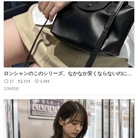
ト
数
数
ロンシャンのこのシリーズ、なかなか安くならないのにセ
ール価格になってる🖤✨レザーなのが反則級にかわいい。
17
133
3,304
返
リ
い
持ってるだけでコーデが格上げされる。
22時間前
信
ポ
い
数
ス
ね
ト
数
数