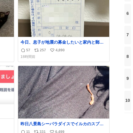
6
7
今日、息子が地震の募金したいと家内と郵便
局に行ったみたいです。おもちゃとか買う選
57
257
4,890
返
リ
い
択肢もあったと思うけど、自分で貯めてた2万
8
18時間前
円を役に立てて欲しい、みんなも元気になっ
信
ポ
い
て欲しいと。家内も一緒に募金したので、自
数
ス
ね
分も何かできたらなぁと思いました。
ト
数
数
9
10
昨日八景島シーパラダイスでイルカのスプラ
ッシュを浴びたらゲソのおまけがついてきま
11
331
6,499