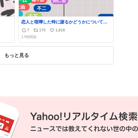
恋人と喧嘩した時に謝るかどうかについて考
えてみました💭 ▶︎自分から謝る or 悪くない
7
175
1,818
返
リ
い
なら謝らない ▶︎ねちねちする or さっぱりし
17時間前
ている 個人的見解です！色々と許してくださ
信
ポ
い
い！
数
ス
ね
ト
数
もっと見る
数