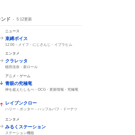
レンド
5:12
更新
ニュース
束縛ボイス
12:00
メイフ
にじさんじ
イブラヒム
エンタメ
クラレッタ
植田佳奈
新ロール
アニメ・ゲーム
青眼の究極竜
神を超えたしもべ
OCG
更新情報
究極竜
神を超えた
レイブンクロー
ハリー・ポッター
ハッフルパフ
ドーナツ
クリスピークリームドーナツ
エンタメ
みるくステーション
ステーション機能