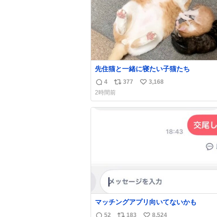
先住猫と一緒に寝たい子猫たち
4
377
3,168
返
リ
い
2時間前
信
ポ
い
数
ス
ね
ト
数
数
マッチングアプリ向いてないかも
52
183
8,524