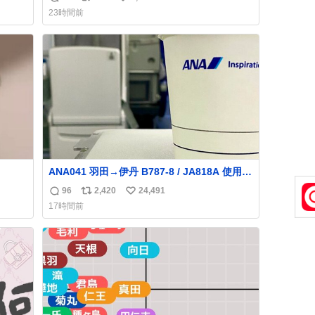
返
リ
い
した。誰の食べカスかわからないけど、とて
23時間前
も愛おしいです。こんなおまけまで付けても
信
ポ
い
らって感謝しかありません。 #ふれあいラグ
数
ス
ね
ーン #横浜八景島シーパラダイス
ト
数
数
ANA041 羽田→伊丹 B787-8 / JA818A 使用機
到着遅れにつき 「安全に支障ない範囲で1分1
96
2,420
24,491
返
リ
い
秒でも遅延回復に努めております」と機長の
17時間前
気合い十分！ が、フライトは順調に進みす
信
ポ
い
ぎ… 「飛ばしすぎたせいか現在奈良県上空で
数
ス
ね
の待機を命じられております」 でコンソメス
ト
数
ープ吹き出しそうになりましたw
数