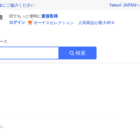
Yahoo! JAPAN
ヘ
金にご協力ください
IDでもっと便利に
新規取得
ログイン
ボーナスセレクション 人気商品が最大40％
ース
検索
た。