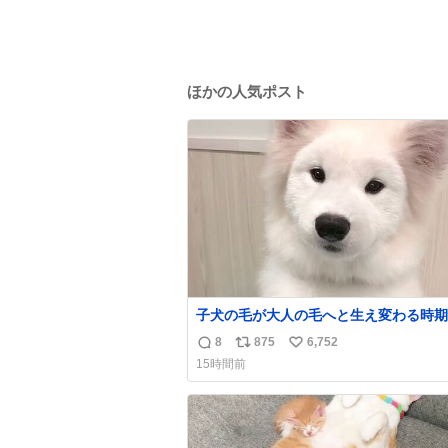
ほかの人気ポスト
子犬の毛が大人の毛へと生え変わる時期
け、着ぐるみを着てるように見える良さ
8
875
6,752
返
リ
い
ります
15時間前
信
ポ
い
数
ス
ね
ト
数
数