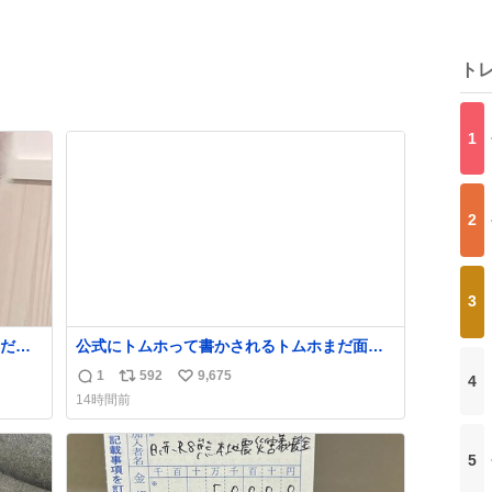
ト
1
2
3
だ
公式にトムホって書かされるトムホまだ面白
があ
い
1
592
9,675
4
返
リ
い
14時間前
信
ポ
い
数
ス
ね
ト
数
5
数