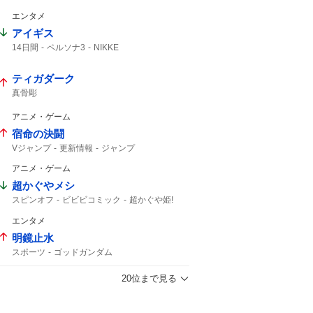
エンタメ
アイギス
14日間
ペルソナ3
NIKKE
ティガダーク
真骨彫
アニメ・ゲーム
宿命の決闘
Vジャンプ
更新情報
ジャンプ
アニメ・ゲーム
超かぐやメシ
スピンオフ
ビビビコミック
超かぐや姫!
0話
10年後
Web漫画
超かぐや姫
エンタメ
超かぐや
明鏡止水
スポーツ
ゴッドガンダム
20位まで見る