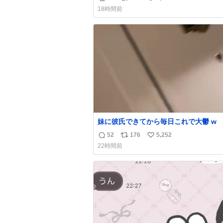
返
リ
い
18時間前
信
ポ
い
数
ス
ね
ト
数
数
妹に彼氏できてから毎日これで大鬱 w
52
176
5,252
返
リ
い
22時間前
信
ポ
い
数
ス
ね
ト
数
数