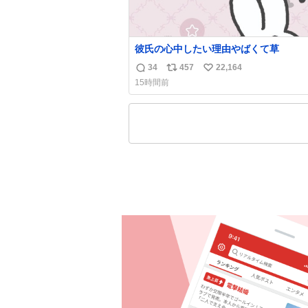
彼氏の心中したい理由やばくて草
34
457
22,164
返
リ
い
15時間前
信
ポ
い
数
ス
ね
ト
数
数