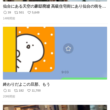
仙台にある天空の豪邸廃墟 高級住宅街にあり仙台の街を一
望できたのだろう それにしても美しい家や
39
501
5,649
返
リ
い
14時間前
信
ポ
い
数
ス
ね
ト
数
数
終わりだよこの旦那、もう
11
182
11,700
返
リ
い
20時間前
信
ポ
い
数
ス
ね
ト
数