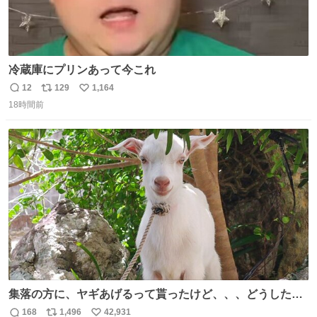
冷蔵庫にプリンあって今これ
12
129
1,164
返
リ
い
18時間前
信
ポ
い
数
ス
ね
ト
数
数
集落の方に、ヤギあげるって貰ったけど、、、どうしたら
ええんかわからん。 とりあえず軒先に繋いでるけど人慣れ
168
1,496
42,931