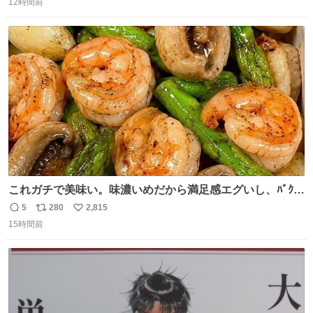
12時間前
信
ポ
い
数
ス
ね
ト
数
数
これガチで美味い。味濃いめだから満足感エグいし、ﾊﾞｸﾊﾞ
ｸ食べても低カロリーなの。(ただ次の日予定ある時は気を
5
280
2,815
返
リ
い
つけて😭)
15時間前
信
ポ
い
数
ス
ね
ト
数
数