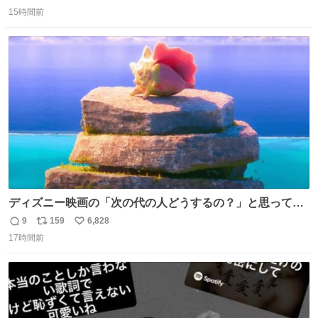
返
リ
い
してないから、スマホの通知音でビクッてなってはる。
15時間前
信
ポ
い
数
ス
ね
ト
数
数
ディズニー映画の「次の代の人どうするの？」と思ってし
まうもの
9
159
6,828
返
リ
い
17時間前
信
ポ
い
数
ス
ね
ト
数
数