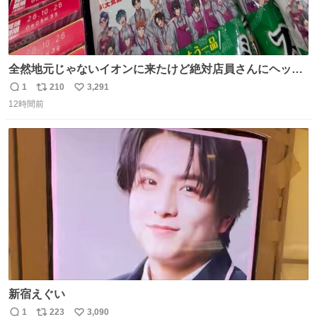
全然地元じゃないイオンに来たけど絶対店員さんにヘッズ
おる
1
210
3,291
返
リ
い
12時間前
信
ポ
い
数
ス
ね
ト
数
数
新宿えぐい
1
223
3,090