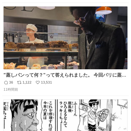
数
ス
ね
ト
数
数
"蒸しパンって何？"って答えられました。 今回パリに蒸し
パンがなかった。😭😢
36
1,122
13,531
返
リ
い
11時間前
信
ポ
い
数
ス
ね
ト
数
数