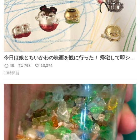
今日は娘とちいかわの映画を観に行った！ 帰宅して即シー
ルを使用しててﾜｧ…って声出た 迷いが無くていいよ…
48
768
13,374
返
リ
い
な！！
13時間前
信
ポ
い
数
ス
ね
ト
数
数