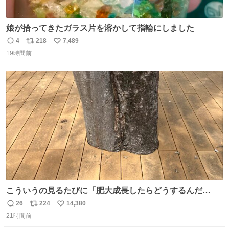
娘が拾ってきたガラス片を溶かして指輪にしました
4
218
7,489
返
リ
い
19時間前
信
ポ
い
数
ス
ね
ト
数
数
こういうの見るたびに「肥大成長したらどうするんだ
ろ…」って心配になっちゃう．
26
224
14,380
返
リ
い
21時間前
信
ポ
い