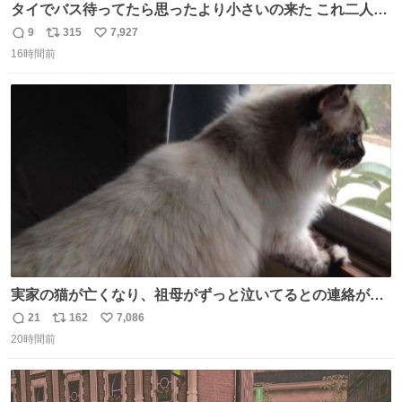
タイでバス待ってたら思ったより小さいの来た これ二人行
けるか？
9
315
7,927
返
リ
い
16時間前
信
ポ
い
数
ス
ね
ト
数
数
実家の猫が亡くなり、祖母がずっと泣いてるとの連絡があ
りました… 西日本豪雨の時、家族が避難する中1匹で2階に
21
162
7,086
返
リ
い
残り、怖い思いをして頑張った子だった😢私の家族を支え
20時間前
信
ポ
い
てくれて本当にありがとう✨
数
ス
ね
ト
数
数