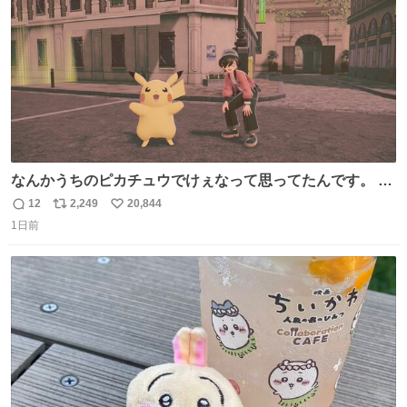
なんかうちのピカチュウでけぇなって思ってたんです。 そ
れでね、ライチュウにしたら普通のライチュウと変わらな
12
2,249
20,844
返
リ
い
いサイズになるよなって思ったんですよ。これは名案だな
1日前
信
ポ
い
と。 そしたらね、なっちゃったんですよ。 バンギラスくら
数
ス
ね
いでかいライチュウに。
ト
数
数