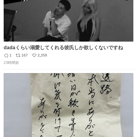
dadaくらい溺愛してくれる彼氏しか欲しくないですね
1
167
2,359
返
リ
い
23時間前
信
ポ
い
数
ス
ね
ト
数
数