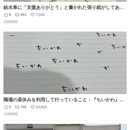
給水車に「支援ありがとう」と書かれた張り紙がしてあっ
たのだ。現地で活動する職員の疲れも少し吹き飛んだの
9
984
7,335
返
リ
い
だ。温かいお気持ち、本当にありがとうございますなのだ
18時間前
信
ポ
い
😊一日も早く日常が戻るよう、これからも心を込めて支援
数
ス
ね
を続けていくのだ💪＃米子市上下水道局 ＃給水支援
ト
数
数
職場の昼休みを利用して行っていること：『ちいかわ』の
タイトルフォントの練習
9
708
23,433
返
リ
い
15時間前
信
ポ
い
数
ス
ね
ト
数