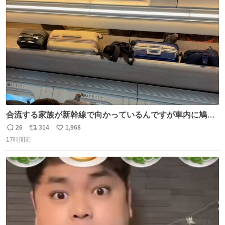
ト
数
数
合流する家族が新幹線で向かっているんですが車内に鳩が
乗車してしまったようで 捕獲の為那須塩原で10分停止した
26
314
1,968
返
リ
い
ようで🤣無事降車👏しかし乗り継ぎが間に合わなくなって
17時間前
信
ポ
い
しまった😓
数
ス
ね
ト
数
数