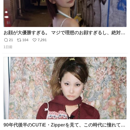
お顔が大優勝すぎる。 マジで理想のお顔すぎるし、絶対モ
テるだろうなぁ
21
104
7,291
返
リ
い
1日前
信
ポ
い
数
ス
ね
ト
数
数
90年代後半のCUTiE・Zipperを見て、この時代に憧れて