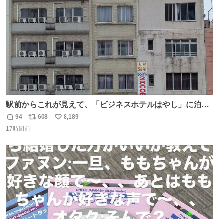
数
駅前からこれが見えて、「ビジネスホテルはやし」に泊ま
らなかったことを激しく後悔している
94
608
8,189
返
リ
い
17時間前
信
ポ
い
数
ス
ね
ト
数
数