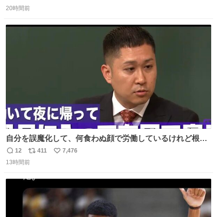
返
リ
い
20時間前
信
ポ
い
数
ス
ね
ト
数
数
自分を誤魔化して、何食わぬ顔で労働しているけれど根底
の気持ちはコレ。 銀次が代弁してくださった😇😇
12
411
7,476
返
リ
い
13時間前
信
ポ
い
数
ス
ね
ト
数
数