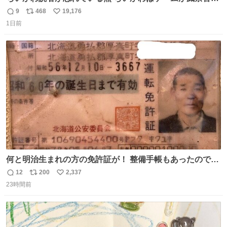
上手い
9
468
19,176
返
リ
い
1日前
信
ポ
い
数
ス
ね
ト
数
数
何と明治生まれの方の免許証が！ 整備手帳もあったのでこ
の方は新車で買われてるようです 住所調べても既に家はな
12
200
2,337
返
リ
い
くAIに聞いたりリサーチ力の凄い酷道仲間に調べてもらっ
23時間前
信
ポ
い
たりして辿り着きました 友人はいつかこのカブに乗って自
数
ス
ね
分の手でこの免許証を親族の方に返したいと思っていて今
ト
数
数
回実現しそうです