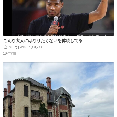
こんな大人にはなりたくないを体現してる
78
440
8,923
返
リ
い
19時間前
信
ポ
い
数
ス
ね
ト
数
数