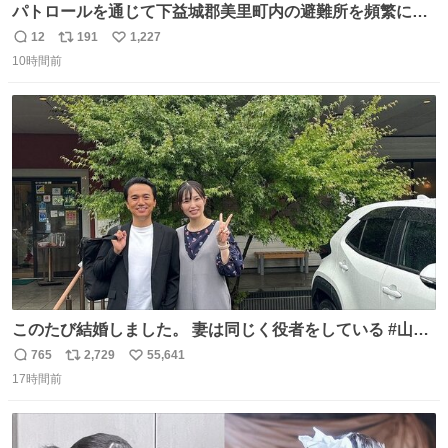
パトロールを通じて下益城郡美里町内の避難所を頻繁に訪
問していた兵庫県警察の特別自動車警ら部隊。派遣期間の
12
191
1,227
返
リ
い
最終日には、避難者の方から「名残惜しいですね。」と温
10時間前
信
ポ
い
かいお言葉をいただきました。一人一人の安全・安心のた
数
ス
ね
め、警察は昼夜パトロールを続けます。 #令和８年熊本地
ト
数
数
震 #兵庫県警察
このたび結婚しました。 妻は同じく役者をしている #山下
ひかり です。 これからも一つひとつの作品に真摯に向き合
765
2,729
55,641
返
リ
い
い、役者として精進していきます。変わらず見守っていた
17時間前
信
ポ
い
だけたら嬉しいです。 写真は先日、妻の故郷へ行った時に
数
ス
ね
立ち寄った、妻のソウルフードのラーメン屋さんでの一枚
ト
数