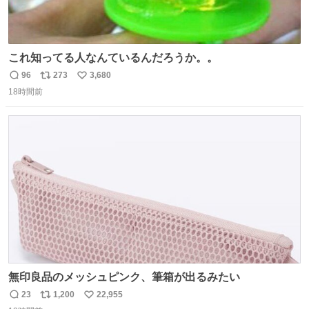
これ知ってる人なんているんだろうか。。
96
273
3,680
返
リ
い
18時間前
信
ポ
い
数
ス
ね
ト
数
数
無印良品のメッシュピンク、筆箱が出るみたい
23
1,200
22,955
返
リ
い