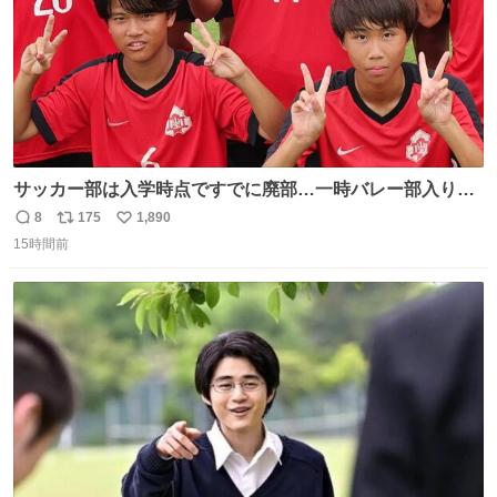
サッカー部は入学時点ですでに廃部…一時バレー部入りも
2人で復活させた伊勢原市立中沢中の柳川&宮口、合同チー
8
175
1,890
返
リ
い
ムで歩んだ3年間の集大成で全国へ
15時間前
信
ポ
い
web.gekisaka.jp/news/jryouth/d… #中学サッカー #全国中
数
ス
ね
学校サッカー大会 #全中 #ゲキサカ
ト
数
数