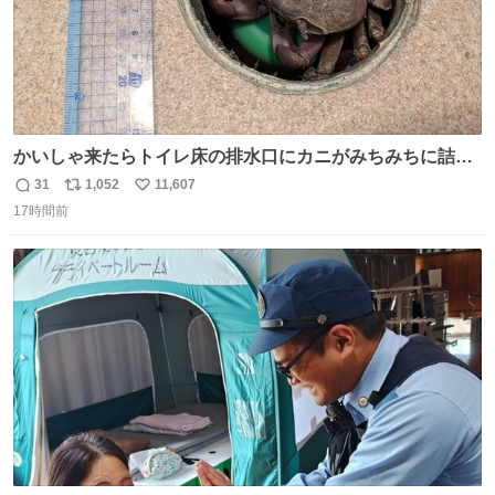
かいしゃ来たらトイレ床の排水口にカニがみちみちに詰ま
ってて横転
31
1,052
11,607
返
リ
い
17時間前
信
ポ
い
数
ス
ね
ト
数
数