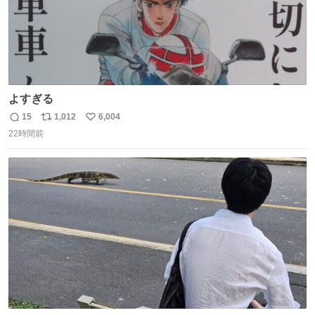
よすぎる
15
1,012
6,004
返
リ
い
22時間前
信
ポ
い
数
ス
ね
ト
数
数