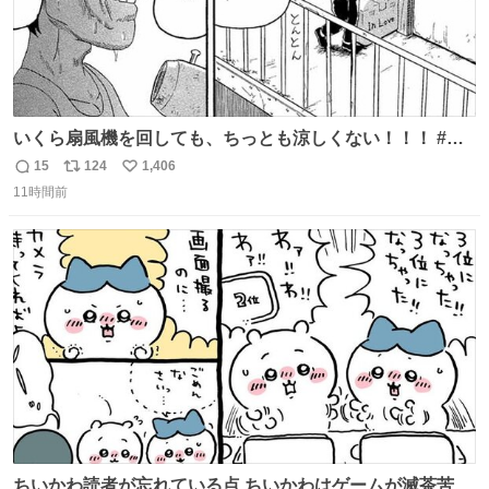
いくら扇風機を回しても、ちっとも涼しくない！！！ #浦
安鉄筋家族
15
124
1,406
返
リ
い
11時間前
信
ポ
い
数
ス
ね
ト
数
数
ちいかわ読者が忘れている点 ちいかわはゲームが滅茶苦茶