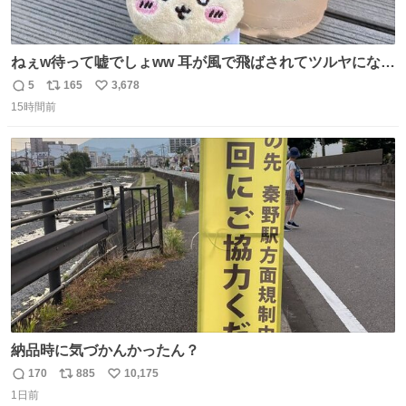
ねぇw待って嘘でしょww 耳が風で飛ばされてツルヤになっ
ちゃった🤭🌬️
5
165
3,678
返
リ
い
15時間前
信
ポ
い
数
ス
ね
ト
数
数
納品時に気づかんかったん？
170
885
10,175
返
リ
い
1日前
信
ポ
い