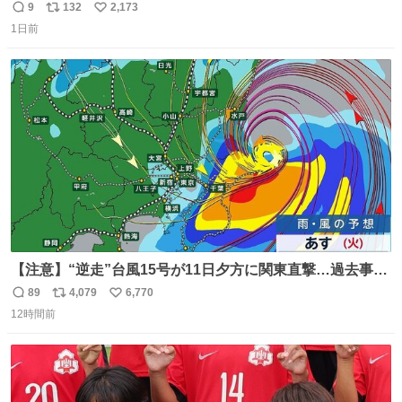
「令和」に再現した22歳🍓 身につけてるものは全て90年代
9
132
2,173
返
リ
い
後半のお洋服❤︎
1日前
信
ポ
い
数
ス
ね
ト
数
数
【注意】“逆走”台風15号が11日夕方に関東直撃…過去事例
が少なく予想外の被害も懸念
89
4,079
6,770
返
リ
い
news.livedoor.com/lite/article_d… 台風15号はかなり珍し
12時間前
信
ポ
い
いタイプで、東海上から西に進む“逆走型”。東海上から西
数
ス
ね
に進んで上陸した台風は過去にも3例しかない。もしも、
ト
数
数
茨城県か福島県に上陸すれば初のケースとなる。