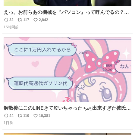
えっ、お前らあの機械を『パソコン』って呼んでるの？俺
みたいな純日本人はこう呼ぶんだよ 『個人用電子式情報処
32
117
2,842
返
リ
い
理等多機能搭載充電可能機械』
15時間前
信
ポ
い
数
ス
ね
ト
数
数
解散後にこのLINEきて泣いちゃった •̥⩊•̥ 出来すぎた彼氏
•̥⩊•̥
44
110
10,381
返
リ
い
1日前
信
ポ
い
数
ス
ね