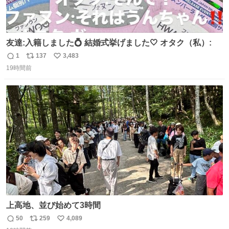
友達:入籍しました💍 結婚式挙げました🤍 オタク（私）:
1
137
3,483
返
リ
い
19時間前
信
ポ
い
数
ス
ね
ト
数
数
上高地、並び始めて3時間
50
259
4,089
返
リ
い