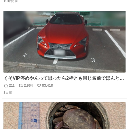
10時間前
信
ポ
い
数
ス
ね
ト
数
数
くそVIP停めやんって思ったら2枠とも同じ名前でほんとの
VIP停めだった 好きですこの心意気
211
2,964
83,418
返
リ
い
1日前
信
ポ
い
数
ス
ね
ト
数
数