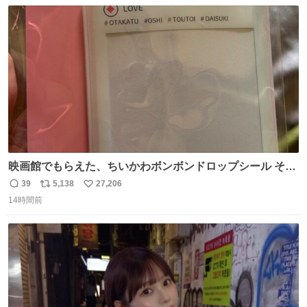
数
ス
ね
ト
数
数
映画館でもらえた、ちいかわボンボンドロップシール その
ままキーホルダーにして使いたいって人まずキャンドゥに
39
5,138
27,206
返
リ
い
行きな 何も加工せずにキーホルダーになるケースあるか
14時間前
信
ポ
い
ら……な￼ #ちいかわ #キャンドゥ #ボンボンドロップシール
数
ス
ね
ト
数
数