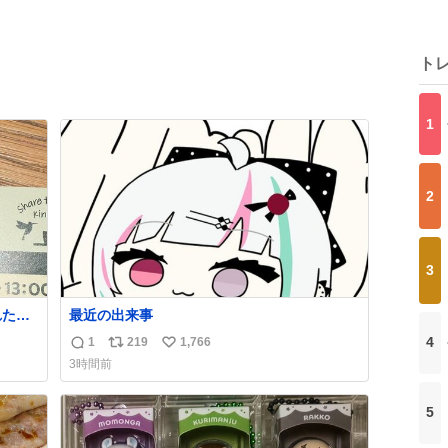
ト
1
2
3
れたん
最近の出来事
れてな
4
1
219
1,766
返
リ
い
3時間前
信
ポ
い
数
ス
ね
5
ト
数
数