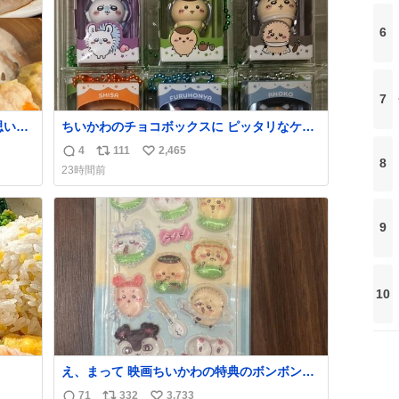
6
7
思い入
ちいかわのチョコボックスに ピッタリなケー
スやっと見つかった😭
4
111
2,465
返
リ
い
出会
8
23時間前
はな
信
ポ
い
数
ス
ね
ト
数
9
数
10
え、まって 映画ちいかわの特典のボンボンド
一生
ロップシール もうメルカリにでてるやん #ち
71
332
3,733