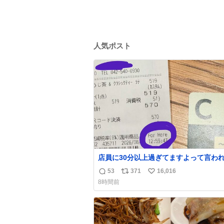
人気ポスト
店員に30分以上過ぎてますよって言わ
だけど、なんかヲレ13秒しか滞在許さ
53
371
16,016
返
リ
い
かったっぽい え？なんで？
8時間前
信
ポ
い
数
ス
ね
ト
数
数