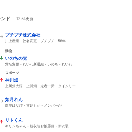
レンド
12:54
更新
プチプチ株式会社
川上産業
社名変更
プチプチ
58年
動物
いのちの党
党名変更
れいわ新選組
いのち
れいわ
スポーツ
神川畑
上川畑大悟
上川畑
走者一掃
タイムリー
如月れん
蝶屋はなび
甘結もか
メンバーが
アンバサダー就任
アンバサダー
リトくん
キリンちゃん
新衣装お披露目
新衣装