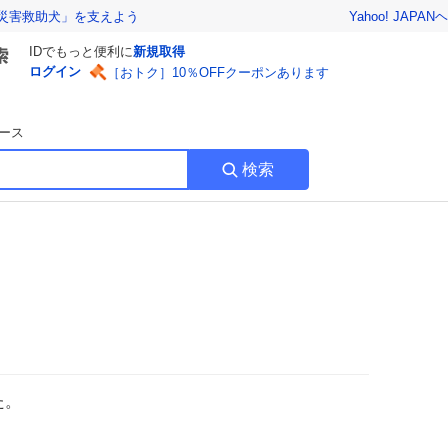
Yahoo! JAPAN
ヘ
災害救助犬」を支えよう
IDでもっと便利に
新規取得
ログイン
［おトク］10％OFFクーポンあります
ース
検索
た。