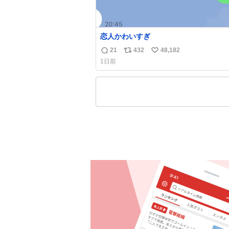
恋人かわいすぎ
21
432
48,182
返
リ
い
1日前
信
ポ
い
数
ス
ね
ト
数
数