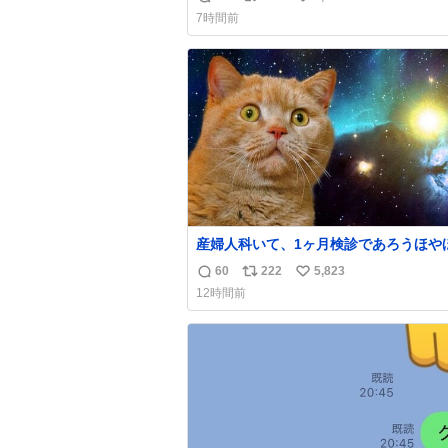
返
リ
い
食べてる😭
7時間前
信
ポ
い
数
ス
ね
ト
数
数
産婦人科いて、1ヶ月検診であろうほや
ちゃん👩‍🍼と推定2,3歳の女の子👧🏻
60
222
5,823
返
リ
い
ペで連れてるママがいるのだけども 女の子ず
12時間前
っとママの側から離れない…⁉️ 手を繋がなくて
信
ポ
い
もうろちょろしないしママが歩いたらピ
数
ス
ね
ンみたいにﾄﾃﾄﾃついてってるし逃走し
ト
数
脱走しないし逃げないし走ら文字数
数