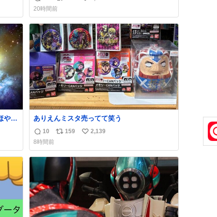
返
リ
い
いかわ
20時間前
信
ポ
い
数
ス
ね
ト
数
数
ほや赤
ありえんミスタ売ってて笑う
をワンオ
10
159
2,139
返
リ
い
8時間前
信
ポ
い
クミ
数
ス
ね
ないし
ト
数
数