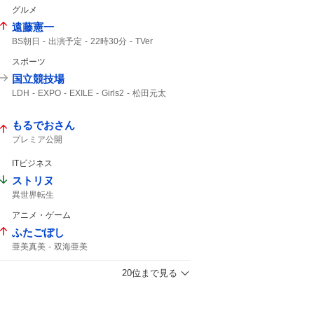
グルメ
遠藤憲一
BS朝日
出演予定
22時30分
TVer
出演いたします
リクエスト
スポーツ
国立競技場
LDH
EXPO
EXILE
Girls2
松田元太
もるでおさん
プレミア公開
ITビジネス
ストリヌ
異世界転生
アニメ・ゲーム
ふたごぼし
亜美真美
双海亜美
20位まで見る