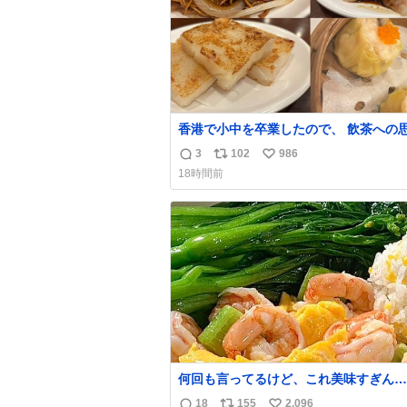
香港で小中を卒業したので、 飲茶への
れが強い。 常に現地の味を探している。 横浜
3
102
986
返
リ
い
中華街まで行き、店を厳選すれば流石に
18時間前
えるけど、もっと近場で気軽に行ける店
信
ポ
い
いか。 代々木にあった。 多少違うかなという
数
ス
ね
のもあったけど、 総合的には満足。
ト
数
数
何回も言ってるけど、これ美味すぎん
の！！！低カロリーで満足感エグいから
18
155
2,096