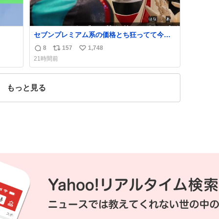
セブンプレミアム系の価格とち狂ってて今こ
れ
8
157
1,748
返
リ
い
21時間前
信
ポ
い
数
ス
ね
ト
数
もっと見る
数