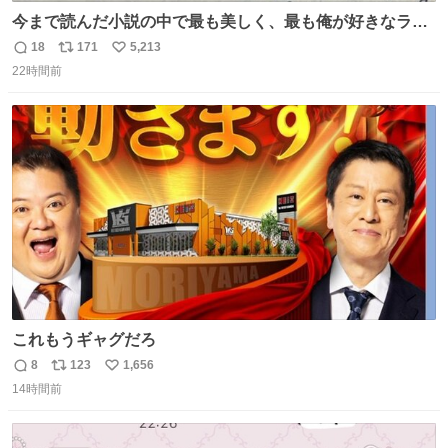
今まで読んだ小説の中で最も美しく、最も俺が好きなラス
トシーン
18
171
5,213
返
リ
い
22時間前
信
ポ
い
数
ス
ね
ト
数
数
これもうギャグだろ
8
123
1,656
返
リ
い
14時間前
信
ポ
い
数
ス
ね
ト
数