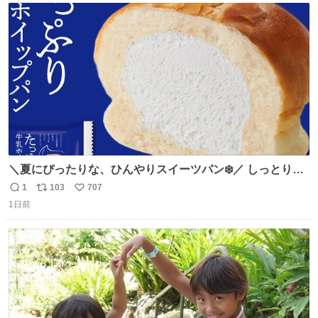
じられております」 でコンソメスープ吹き出しそうになり
ト
数
数
ましたw
＼夏にぴったりな、ひんやりスイーツパン❄️／ しっとり生
地に牛乳入りホイップをたっぷり注入した「たっぷり牛乳
1
103
707
返
リ
い
ホイップパン」✨ ひんやりとした口あたりで、暑い夏でも
1日前
信
ポ
い
ペロリと食べられる美味しさです☺️ お店のチルドコーナー
数
ス
ね
で探してくださいね！
ト
数
数