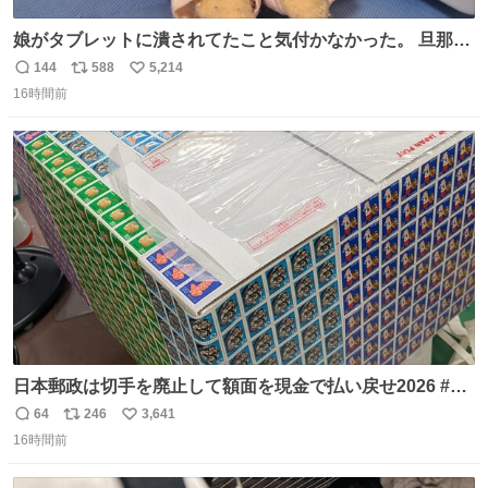
娘がタブレットに潰されてたこと気付かなかった。 旦那だ
けは娘の波長を感じ取れるから声出せずともSOSが伝わっ
144
588
5,214
返
リ
い
たらしい。 急いで旦那が救出して、泣きじゃくる娘に自分
16時間前
信
ポ
い
も謝って抱きしめようとしたら、ビンタされてしまった。
数
ス
ね
3回ほど。 小さい手だけど、地味に痛い。 その後、娘は旦
ト
数
数
那に泣きついてた。
日本郵政は切手を廃止して額面を現金で払い戻せ2026 #日
本郵政 @JapanPostHD_PR
64
246
3,641
返
リ
い
16時間前
信
ポ
い
数
ス
ね