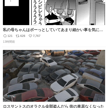
私の母ちゃんはボーっとしていてあまり細かい事を気にし
ません。優秀な人の多い現代の価値観から見ると、あまり
121
626
7,767
返
リ
い
優秀な母親ではないかもしれません。でも、だからこそ、
13時間前
信
ポ
い
私はそういう母親が大好きです。今も昔もすごくリラック
数
ス
ね
スします。「優秀」と「良い」は別なんですよね。 1/2
ト
数
数
ロスサントスのオラクル全部盗んだら 街の車居なくなった