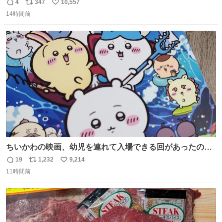
勇斗さんのコラボプリ
4
347
10,557
返
リ
い
14時間前
信
ポ
い
数
ス
ね
ト
数
数
ちいかわの映画、幼児を連れて入場できる回があったので
子どもを連れて観てきたんですけど、セイレーンの登場シ
19
1,232
9,214
返
リ
い
ーンで場内のベビーが一斉に泣き出してたのがとてもよい
11時間前
信
ポ
い
映画体験でした。
数
ス
ね
ト
数
数