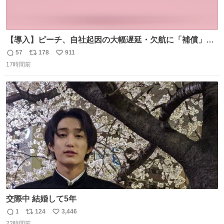
【導入】ピーチ、自社起因の大幅遅延・欠航に「補償」開
始へ news.livedoor.com/article/detail… 同社に起因する理
57
178
911
返
リ
い
由によって大幅遅延や欠航が発生した場合、乗客が負担し
17時間前
信
ポ
い
た宿泊費や交通費を、領収書の事後申請に基づき、国内線
数
ス
ね
は1人あたり上限1万円、国際線は上限2万円まで支払う。
ト
数
数
交際中 結婚して5年
1
124
3,446
返
リ
い
22時間前