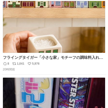
ト
数
数
フライングタイガー「小さな家」モチーフの調味料入れ、
並べれば“デンマークの街並み”に ピンク・グリーン・テラ
8
1,041
5,976
返
リ
い
コッタの全9種 - fashion-press.net/news/149552
20時間前
信
ポ
い
数
ス
ね
ト
数
数