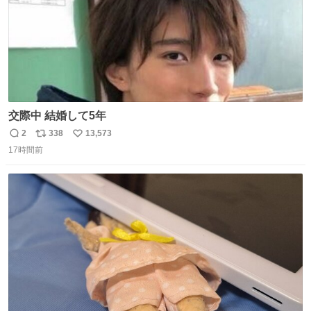
交際中 結婚して5年
2
338
13,573
返
リ
い
17時間前
信
ポ
い
数
ス
ね
ト
数
数