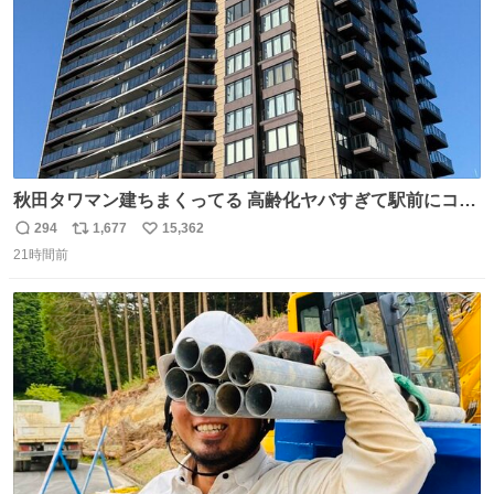
秋田タワマン建ちまくってる 高齢化ヤバすぎて駅前にコン
パクトシティつくって高齢者を住ませる考えらしい 病院も
294
1,677
15,362
返
リ
い
全部駅前にある
21時間前
信
ポ
い
数
ス
ね
ト
数
数