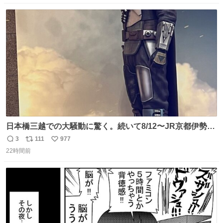
数
ス
ね
ト
数
数
日本橋三越での大騒動に驚く。続いて8/12〜JR京都伊勢丹
でPOP UP STOREがオープンするとのこと…皆さんお怪
3
111
977
返
リ
い
我なくお買い物を🙏 写真は2026/5/21 ロードショーの前日
22時間前
信
ポ
い
。だーれも写真撮ってなかったんだけどなぁ😵‍💫
数
ス
ね
ト
数
数