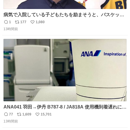
病気で入院している子どもたちを励まそうと、バスケット
ボール・宇都宮ブレックスに所属する比江島慎選手が下野
1
177
1,080
返
リ
い
市の病院を訪問して交流しました。
13時間前
信
ポ
い
news.web.nhk/newsweb/na/nb-…
数
ス
ね
ト
数
数
ANA041 羽田→伊丹 B787-8 / JA818A 使用機到着遅れにつ
き 「安全に支障ない範囲で1分1秒でも遅延回復に努めてお
77
1,609
15,701
返
リ
い
ります」と機長の気合い十分！ が、フライトは順調に進み
13時間前
信
ポ
い
すぎ… 「飛ばしすぎたせいか現在奈良県上空での待機を命
数
ス
ね