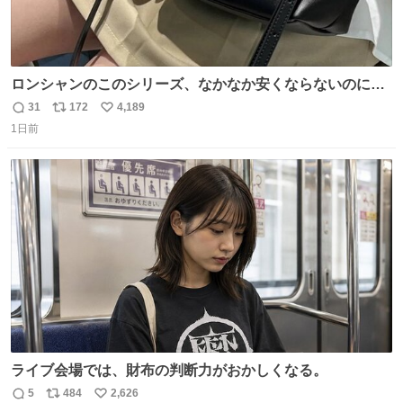
ロンシャンのこのシリーズ、なかなか安くならないのにセ
ール価格になってる🖤✨レザーなのが反則級にかわいい。
31
172
4,189
返
リ
い
持ってるだけでコーデが格上げされる。
1日前
信
ポ
い
数
ス
ね
ト
数
数
ライブ会場では、財布の判断力がおかしくなる。
5
484
2,626
返
リ
い