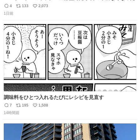
4
133
2,073
返
リ
い
1日前
信
ポ
い
数
ス
ね
ト
数
数
調味料をひとつ入れるたびにレシピを見直す
7
195
1,508
返
リ
い
14時間前
信
ポ
い
数
ス
ね
ト
数
数