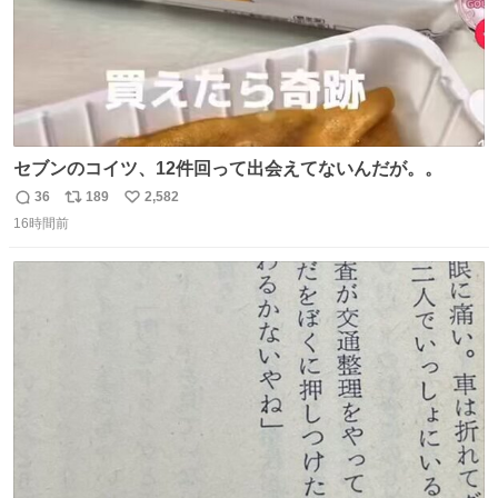
セブンのコイツ、12件回って出会えてないんだが。。
36
189
2,582
返
リ
い
16時間前
信
ポ
い
数
ス
ね
ト
数
数