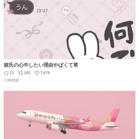
数
彼氏の心中したい理由やばくて草
13
165
7,676
返
リ
い
11時間前
信
ポ
い
数
ス
ね
ト
数
数