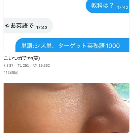
こいつガチか(笑)
87
251
19,662
返
リ
い
21時間前
信
ポ
い
数
ス
ね
ト
数
数