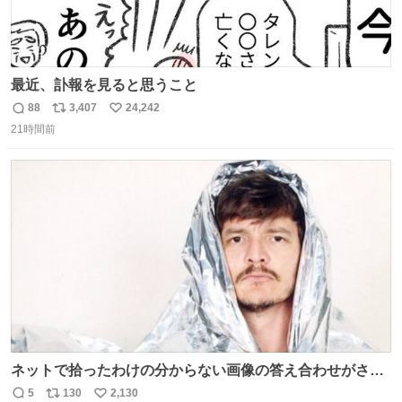
最近、訃報を見ると思うこと
88
3,407
24,242
返
リ
い
21時間前
信
ポ
い
数
ス
ね
ト
数
数
ネットで拾ったわけの分からない画像の答え合わせがされ
ていくw
5
130
2,130
返
リ
い