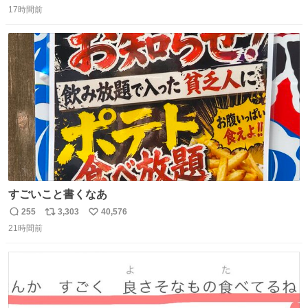
17時間前
信
ポ
い
数
ス
ね
ト
数
数
すごいこと書くなあ
255
3,303
40,576
返
リ
い
21時間前
信
ポ
い
数
ス
ね
ト
数
数