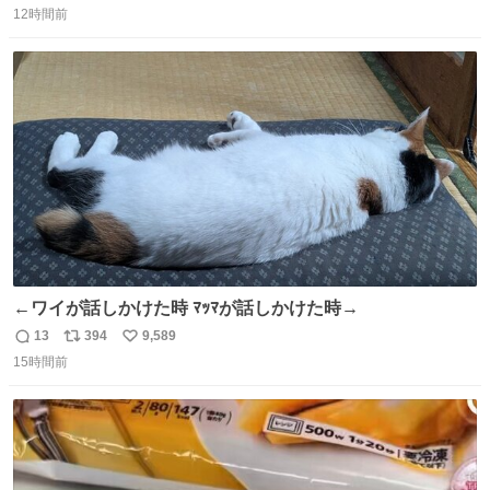
12時間前
信
ポ
い
数
ス
ね
ト
数
数
←ワイが話しかけた時 ﾏｯﾏが話しかけた時→
13
394
9,589
返
リ
い
15時間前
信
ポ
い
数
ス
ね
ト
数
数