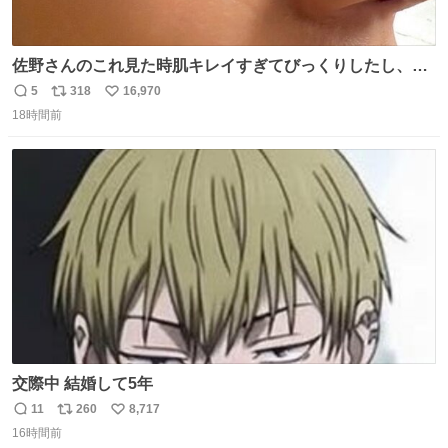
佐野さんのこれ見た時肌キレイすぎてびっくりしたし、や
はりアイドルって体型･肌管理すごすぎる
5
318
16,970
返
リ
い
18時間前
信
ポ
い
数
ス
ね
ト
数
数
交際中 結婚して5年
11
260
8,717
返
リ
い
16時間前
信
ポ
い