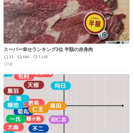
スーパー幸せランキング3位 半額の赤身肉
23
184
7,135
返
リ
い
1日前
信
ポ
い
数
ス
ね
ト
数
数