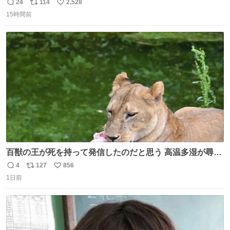
たいです。おもちゃとか買う選択肢もあったと思うけど、
24
114
2,528
返
リ
い
自分で貯めてた2万円を役に立てて欲しい、みんなも元気
15時間前
信
ポ
い
になって欲しいと。家内も一緒に募金したので、自分も何
数
ス
ね
かできたらなぁと思いました。
ト
数
数
百獣の王が死を持って発信したのだと思う 高温多湿が尋常
でない日本の夏 どうか早急に飼育の環境を見直して 動物の
4
127
856
返
リ
い
命を護ってください…と 治療中のライオンが助かりますよ
1日前
信
ポ
い
うに すべての動物の命が護られますように 2026.7.3📷多摩
数
ス
ね
動物公園にて 残念ながら個体の識別は出来ません
ト
数
数