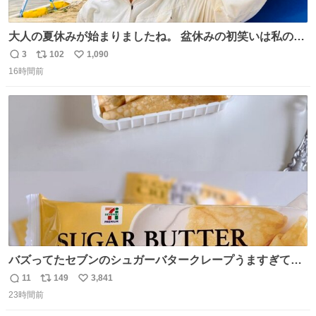
大人の夏休みが始まりましたね。 盆休みの初笑いは私の現
場コスプレ マスターイーでお願いします！！
3
102
1,090
返
リ
い
16時間前
信
ポ
い
数
ス
ね
ト
数
数
バズってたセブンのシュガーバタークレープうますぎて
7NOWで買い溜め🛒💭
11
149
3,841
返
リ
い
23時間前
信
ポ
い
数
ス
ね