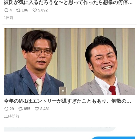
彼氏が気に入るだろうな〜と思って作ったら想像の何倍も
美味しい美味しい言ってくれて嬉しい
4
106
5,092
返
リ
い
1日前
信
ポ
い
数
ス
ね
ト
数
数
今年のM-1はエントリーが遅すぎたこともあり、解散の可
能性を作り出してからのスタート！！ 遅くなって申し訳な
29
855
8,481
返
リ
い
い🙏 エントリーナンバーは「GO!無策!」でかなり覚えやす
11時間前
信
ポ
い
い！応援をお願いすることになりそう！！
数
ス
ね
ト
数
数