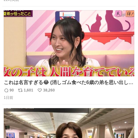
信
ポ
い
数
ス
ね
ト
数
数
これは名言すぎる😂 (消しゴム食べた6歳の弟を思い出しな
がら)
90
1,601
38,260
返
リ
い
1日前
信
ポ
い
数
ス
ね
ト
数
数