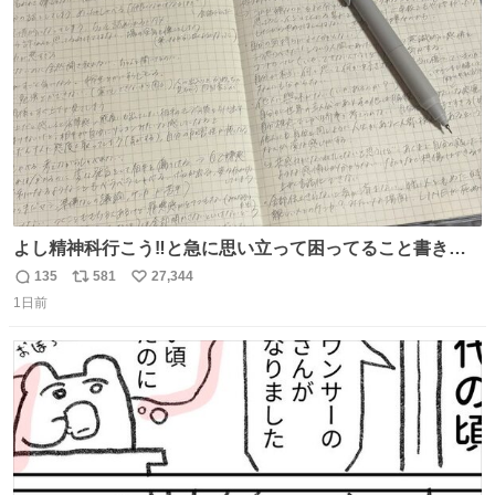
ト
数
数
よし精神科行こう‼️と急に思い立って困ってること書き出
してたらペン止まらなくなってすごい勢いで埋まってワロ
135
581
27,344
返
リ
い
タ
1日前
信
ポ
い
数
ス
ね
ト
数
数