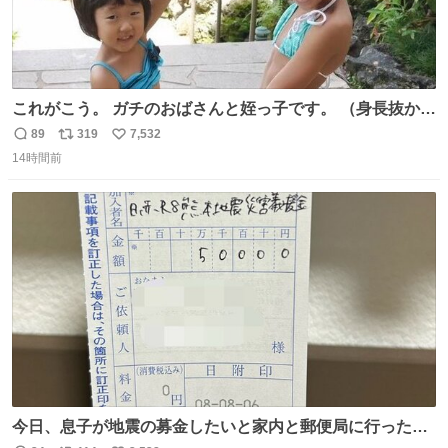
これがこう。 ガチのおばさんと姪っ子です。 （身長抜かさ
れててしぬ笑） #ヤツルギ12 #家族でヒロイン
89
319
7,532
返
リ
い
14時間前
信
ポ
い
数
ス
ね
ト
数
数
今日、息子が地震の募金したいと家内と郵便局に行ったみ