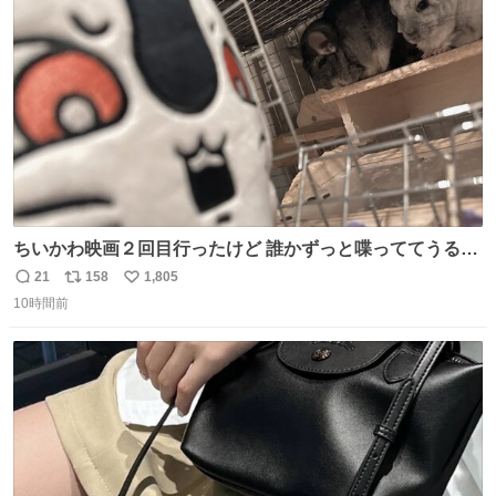
ト
数
数
ちいかわ映画２回目行ったけど 誰かずっと喋っててうるさ
かった 許せねえ
21
158
1,805
返
リ
い
10時間前
信
ポ
い
数
ス
ね
ト
数
数