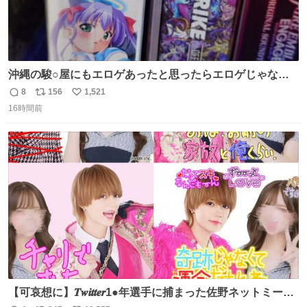
沖縄の駿○屋にもエロゲあったと思ったらエロゲじゃなか
った
8
156
1,521
返
リ
い
16時間前
信
ポ
い
数
ス
ね
ト
数
数
【可哀想に】𝑻𝒘𝒊𝒕𝒕𝒆𝒓1●年選手に捕まった佐野ネットミーム