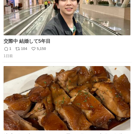
交際中 結婚して5年目
1
104
5,150
返
リ
い
1日前
信
ポ
い
数
ス
ね
ト
数
数