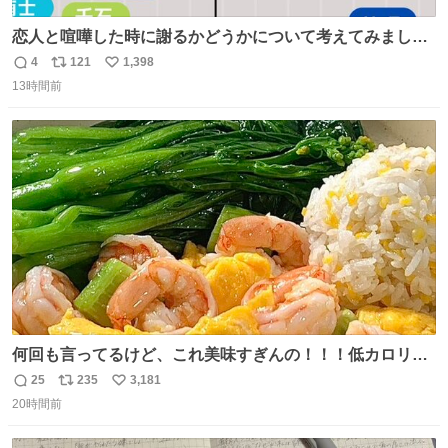
恋人と喧嘩した時に謝るかどうかについて考えてみました
💭 ▶︎自分から謝る or 悪くないなら謝らない ▶︎ねちねちす
4
121
1,398
返
リ
い
る or さっぱりしている 個人的見解です！色々と許してく
13時間前
信
ポ
い
ださい！
数
ス
ね
ト
数
数
何回も言ってるけど、これ美味すぎんの！！！低カロリー
で満足感エグいから一生食べてる😭
25
235
3,181
返
リ
い
20時間前
信
ポ
い
数
ス
ね