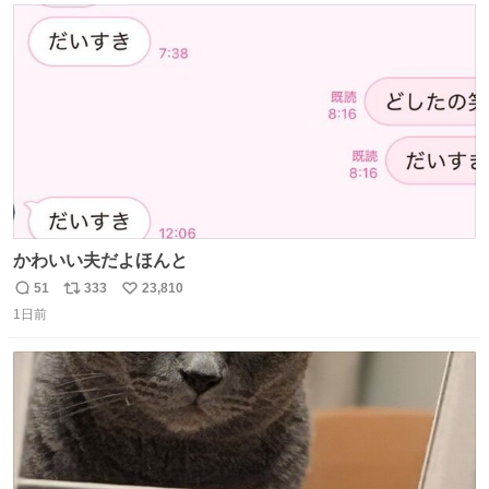
ト
数
数
かわいい夫だよほんと
51
333
23,810
返
リ
い
1日前
信
ポ
い
数
ス
ね
ト
数
数