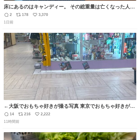
床にあるのはキャンディー。 その総重量は亡くなった人と
同等の重さだそうです。 鑑賞者は一つ持ち帰れますが、亡
2
178
3,370
返
リ
い
くなった人の一部を持ち帰っているような感覚になりまし
1日前
信
ポ
い
た。 勇気を出して口に入れたら、ハッカ味😳✨ #ポーラ美
数
ス
ね
術館
ト
数
数
←大阪でおもちゃ好きが撮る写真 東京でおもちゃ好きが撮
る写真→
14
216
2,222
返
リ
い
11時間前
信
ポ
い
数
ス
ね
ト
数