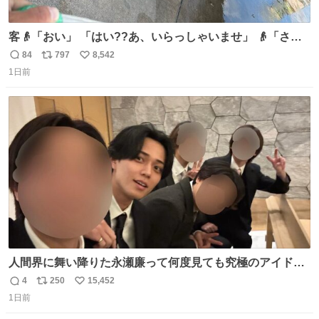
客👴「おい」 「はい??あ、いらっしゃいませ」 👴「さっ
きからずっと水出しっぱなしでもったいないだろ」 「静電
84
797
8,542
返
リ
い
気を逃がし、熱くなった地面の温度を下げ、引火事故の防
1日前
信
ポ
い
止の為必要な作業です」 👴「水不足の昨今にもったいない
数
ス
ね
ことをするな!!」 それでは歌います、聞いてください 「井
ト
数
数
戸水」
人間界に舞い降りた永瀬廉って何度見ても究極のアイドル
過ぎてずっと味する。美味い。
4
250
15,452
返
リ
い
1日前
信
ポ
い
数
ス
ね