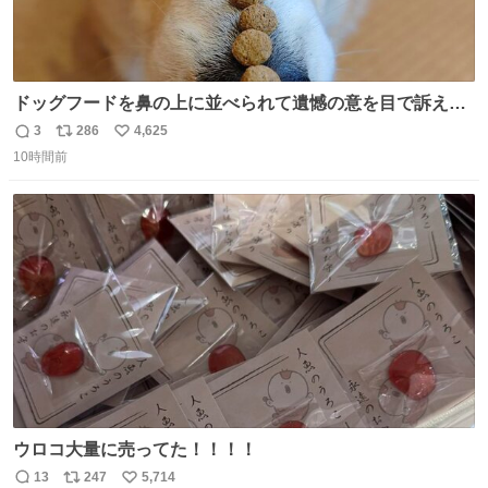
ドッグフードを鼻の上に並べられて遺憾の意を目で訴えて
くるコーギー
3
286
4,625
返
リ
い
10時間前
信
ポ
い
数
ス
ね
ト
数
数
ウロコ大量に売ってた！！！！
13
247
5,714
返
リ
い