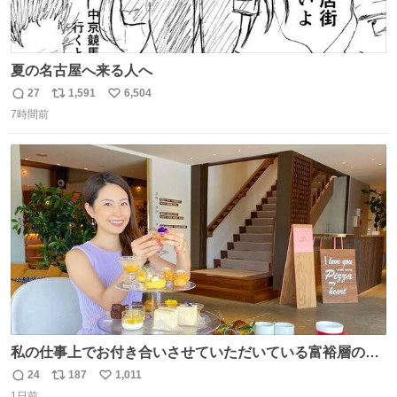
夏の名古屋へ来る人へ
27
1,591
6,504
返
リ
い
7時間前
信
ポ
い
数
ス
ね
ト
数
数
私の仕事上でお付き合いさせていただいている富裕層の社
長さん達は、こんな事しない。 こんな自慢は一切しない
24
187
1,011
返
リ
い
し、なんなら表に出てこない。 自分に自信がない半端モン
1日前