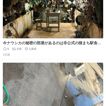
今ナウシカの秘密の部屋があるのは非公式の猫まち駅舎だ
けだもんね。本物が欲しいね
5
135
1,932
返
リ
い
1日前
信
ポ
い
数
ス
ね
ト
数
数