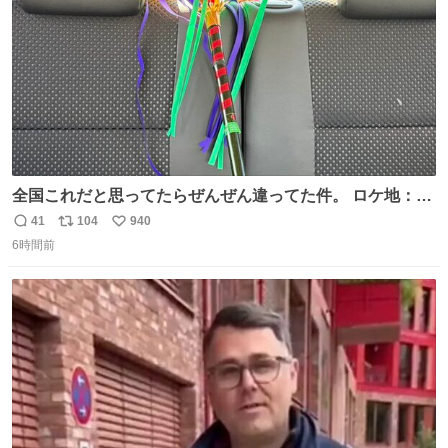
全国これだと思ってたらぜんぜん違ってた件。 ロケ地：広
島
41
104
940
返
リ
い
6時間前
信
ポ
い
数
ス
ね
ト
数
数