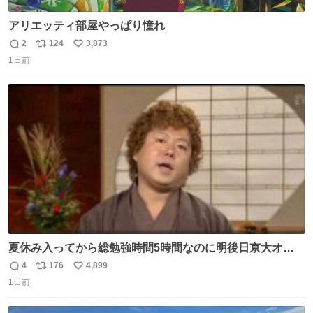
アリエッティ部屋やっぱり憧れ
2
124
3,873
返
リ
い
1日前
信
ポ
い
数
ス
ね
ト
数
数
夏休み入ってから総勉強時間5時間なのに明後日京大オー
プンで今これ
4
176
4,899
返
リ
い
1日前
信
ポ
い
数
ス
ね