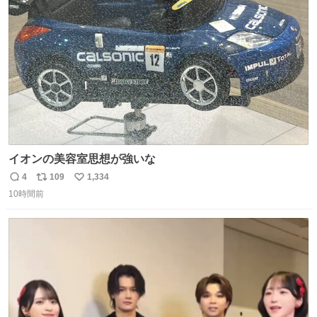
ト
数
数
イオンの美容室思想が強いな
4
109
1,334
返
リ
い
10時間前
信
ポ
い
数
ス
ね
ト
数
数