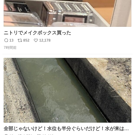
ニトリでメイクボックス買った
13
852
12,178
返
リ
い
7時間前
信
ポ
い
数
ス
ね
ト
数
数
全部じゃないけど！水位も半分ぐらいだけど！水が来はじ