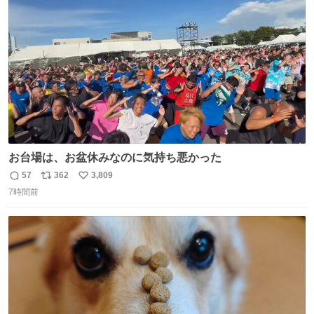
ト
数
数
お台場は、お盆休みなのに気持ち悪かった
57
362
3,809
返
リ
い
7時間前
信
ポ
い
数
ス
ね
ト
数
数