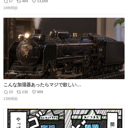
ったんだけど、ふぉるては可能な限り平たくなってまし
17
494
13,569
返
リ
い
た。犬が1番空気読める。
16時間前
信
ポ
い
数
ス
ね
ト
数
数
こんな加湿器あったらマジで欲しい…
13
132
909
返
リ
い
13時間前
信
ポ
い
数
ス
ね
ト
数
数