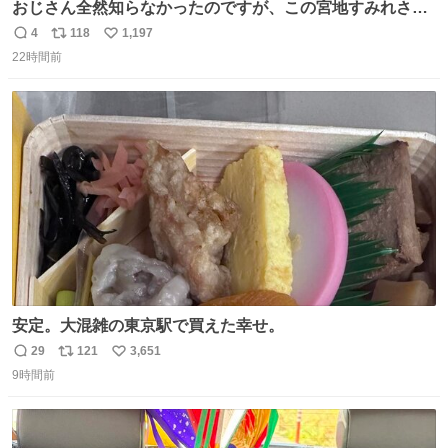
おじさん全然知らなかったのですが、この宮地すみれさん
（日向坂46）はマリサポだったのですね。 カメラ目線でに
4
118
1,197
返
リ
い
っこりしていただいたので撮影したものの、全然誰だか知
22時間前
信
ポ
い
りませんでした。 マリサポらしいのでこれからは名前覚え
数
ス
ね
ます！！
ト
数
数
安定。大混雑の東京駅で買えた幸せ。
29
121
3,651
返
リ
い
9時間前
信
ポ
い
数
ス
ね
ト
数
数