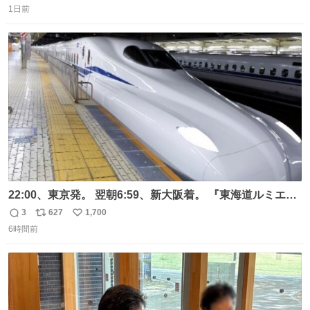
1日前
信
ポ
い
数
ス
ね
ト
数
数
22:00、東京発。 翌朝6:59、新大阪着。 『東海道ルミエー
ルエクスプレス』が今夜、初運行！ 岐阜羽島駅で夜を越す
3
627
1,700
返
リ
い
東海道新幹線。寝台列車じゃないのに、朝まで新幹線とい
6時間前
信
ポ
い
う、なんだか特別体験😉 #TRAINTRIP #東海道ルミエール
数
ス
ね
エクスプレス
ト
数
数