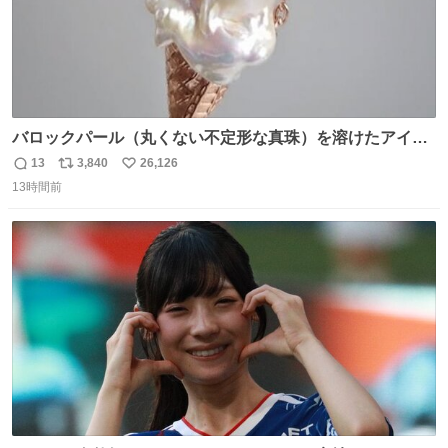
バロックパール（丸くない不定形な真珠）を溶けたアイス
や飴玉、雲、アヒルに見立ててジュエリーデザイナー、
13
3,840
26,126
返
リ
い
Ben Choi 蔡俊文さんの作品。
13時間前
信
ポ
い
instagram.com/bcjoaillerie/
数
ス
ね
ト
数
数