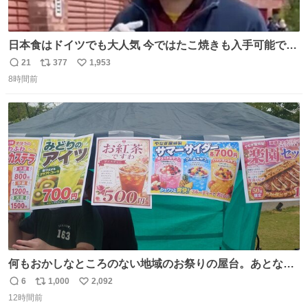
日本食はドイツでも大人気 今ではたこ焼きも入手可能です
が、🥑や🌽、ウィンナーや枝豆などが入っているオリジナ
21
377
1,953
返
リ
い
ルたこ焼きへと進化 大使館の広報課長ハインリッヒは、日
8時間前
信
ポ
い
本でたこ焼きに心奪われ、ベルリンにいたときには出店で
数
ス
ね
焼いてました👏（ええ笑顔や） #たこ焼きの日
ト
数
数
何もおかしなところのない地域のお祭りの屋台。あとなん
か割と聞き馴染みのあるBGMが流れてます #関広見まつり
6
1,000
2,092
返
リ
い
#関広見まつり2026
12時間前
信
ポ
い