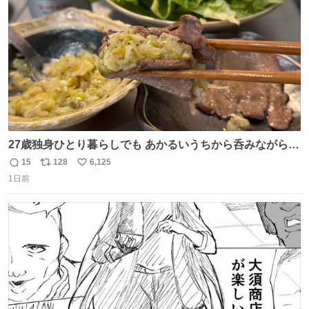
数
27歳独身ひとり暮らしでも あかるいうちから呑みながらキ
ッチンでひとり焼肉できてしあわせだもん՞ o̴̶̷̥ ̫ o̴̶̷̥ ՞
15
128
6,125
返
リ
い
1日前
信
ポ
い
数
ス
ね
ト
数
数