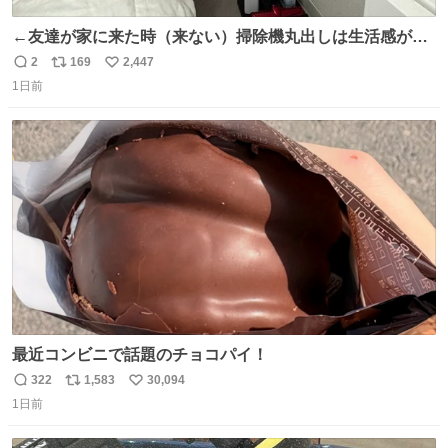
←友達が家に来た時（来ない）掃除機丸出しは生活感が出
てかっこ悪いなぁ →せや
2
169
2,447
返
リ
い
1日前
信
ポ
い
数
ス
ね
ト
数
数
最近コンビニで話題のチョコパイ！
322
1,583
30,094
返
リ
い
1日前
信
ポ
い
数
ス
ね