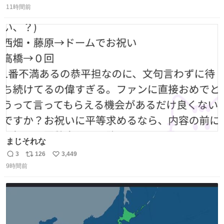
11時間前
信
ポ
い
数
ス
ね
ト
数
数
まじそれな
3
126
3,449
返
リ
い
9時間前
信
ポ
い
数
ス
ね
ト
数
数