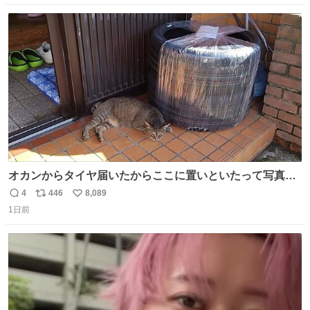
数
ス
ね
ト
数
数
オカンからタイヤ届いたからここに置いといたって写真送
られてきたけど明らかに猫が邪魔くさそうな顔してて草
4
446
8,089
返
リ
い
1日前
信
ポ
い
数
ス
ね
ト
数
数