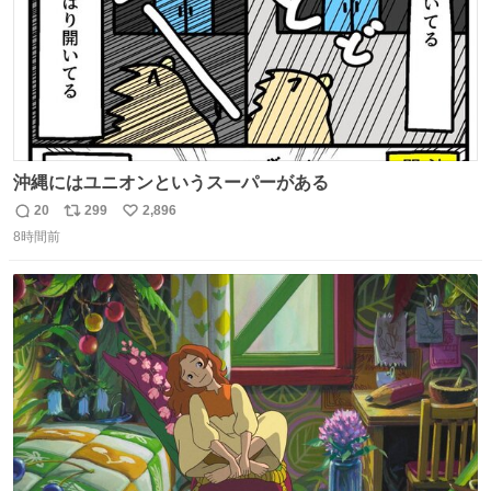
沖縄にはユニオンというスーパーがある
20
299
2,896
返
リ
い
8時間前
信
ポ
い
数
ス
ね
ト
数
数