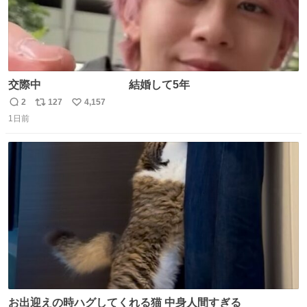
交際中 結婚して5年
2
127
4,157
返
リ
い
1日前
信
ポ
い
数
ス
ね
ト
数
数
お出迎えの時ハグしてくれる猫 中身人間すぎる