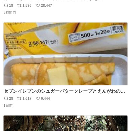
18
1,536
28,447
返
リ
い
9時間前
信
ポ
い
数
ス
ね
ト
数
数
セブンイレブンのシュガーバタークレープとえんがわの寿
司を探している人へ！ シュガーバタークレープは目黒、品
28
1,617
6,444
返
リ
い
川、蒲田、渋谷、川崎、横浜、鶴見、九州の一部エリア限
1日前
信
ポ
い
定商品で8月5日に発注が終了したため店舗に置いてあると
数
ス
ね
ころ少ないですが見つけたら即買いです🤩❣️
ト
数
数