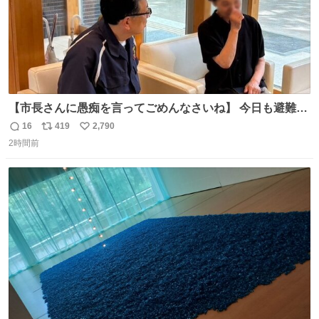
【市長さんに愚痴を言ってごめんなさいね】 今日も避難所
を回り、皆さんのお話を伺いました。 少し辛そうな表情を
16
419
2,790
返
リ
い
されていた高齢の女性に、「どうぞ遠慮なく、何でも話し
2時間前
信
ポ
い
てください」と声をかけました。
数
ス
ね
ト
数
数