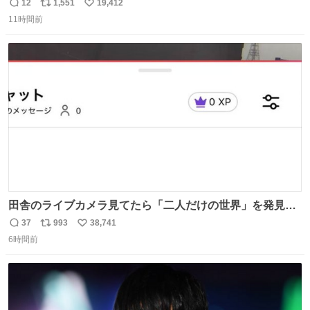
めたよ！！！ 作業してくれた方々ありがとーーー
12
1,551
19,412
返
リ
い
ー！！！！！！！！！！！！！！！！！！！！！！！！！
11時間前
信
ポ
い
！
数
ス
ね
ト
数
数
田舎のライブカメラ見てたら「二人だけの世界」を発見し
た
37
993
38,741
返
リ
い
6時間前
信
ポ
い
数
ス
ね
ト
数
数