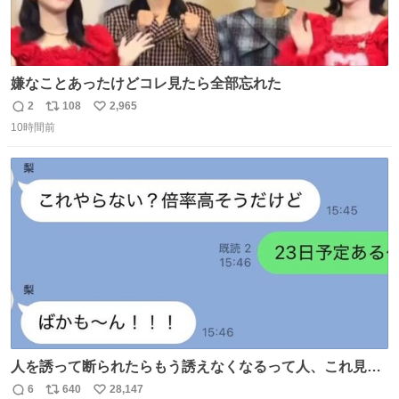
嫌なことあったけどコレ見たら全部忘れた
2
108
2,965
返
リ
い
10時間前
信
ポ
い
数
ス
ね
ト
数
数
人を誘って断られたらもう誘えなくなるって人、これ見て
元気出してほしい
6
640
28,147
返
リ
い