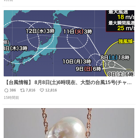
信
ポ
い
はブランドで自分を飾りキラキラ自慢をする。 #折田楓
数
ス
ね
#merchu
ト
数
数
【台風情報】 8月8日(土)6時現在、大型の台風15号(チャン
ホン)は日本のはるか東を西寄りに進んでいます。 今後の
386
7,816
12,816
返
リ
い
進路にはまだ不確実性がありますが、来週前半には本州の
15時間前
信
ポ
い
東の海上を北西へ進み、11日(火)から12日(水)頃にかけて東
数
ス
ね
北地方に接近・上陸する可能性があります。
ト
数
数
weathernews.jp/news/202608/08…