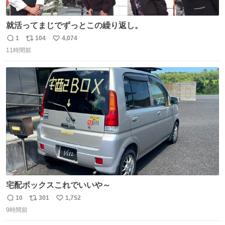
就活ってまじでずっとこの繰り返し。
1
104
4,074
返
リ
い
11時間前
信
ポ
い
数
ス
ね
ト
数
数
宅配ボックスこれでいいや～
10
301
1,752
返
リ
い
9時間前
信
ポ
い
数
ス
ね