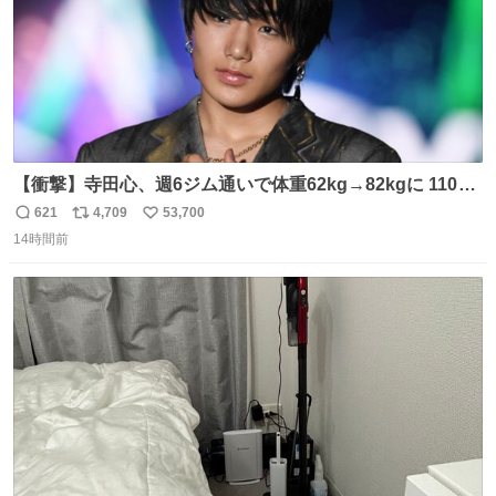
【衝撃】寺田心、週6ジム通いで体重62kg→82kgに 110kg
のベンチプレス持ち上げる姿披露
621
4,709
53,700
返
リ
い
news.livedoor.com/article/detail… 元々自重のみだった
14時間前
信
ポ
い
が、更に筋肉を大きくするためジム通いを開始。筋肉増量
数
ス
ね
のためおにぎり10個、ゼリー飲料3～4本、パスタと毎日4
ト
数
数
千kcalオーバーの食事を摂取し、増量したという。