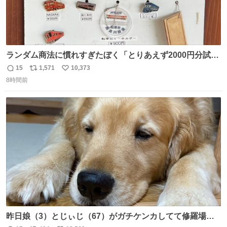
ランダム商法に慣れすぎたぼく「とりあえず2000円分試し
てみるか…」 駅員さん「どれが欲しいの？」 ぼく「えっ
15
1,571
10,373
返
リ
い
良いんですか？」 駅員さん「何が…？？」 やっぱランダム
8時間前
信
ポ
い
って悪い文化だ
数
ス
ね
わ！！！！！！！！！！！！！！！！！！！！
ト
数
数
昨日娘（3）とじぃじ（67）がガチケンカしてて修羅場だ