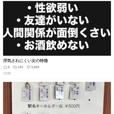
ト
数
数
浮気されにくい女の特徴
6
195
5,869
返
リ
い
1日前
信
ポ
い
数
ス
ね
ト
数
数