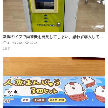
新潟のドフで両替機を発見してしまい、思わず購入してし
まい大阪に発送するイベントが発生
3
242
9,702
返
リ
い
1日前
信
ポ
い
数
ス
ね
ト
数
数