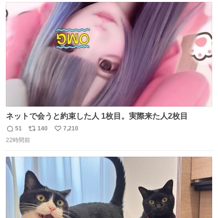
ト
数
数
ネットで会うと約束した人 1枚目。実際来た人2枚目
51
140
7,210
返
リ
い
22時間前
信
ポ
い
数
ス
ね
ト
数
数