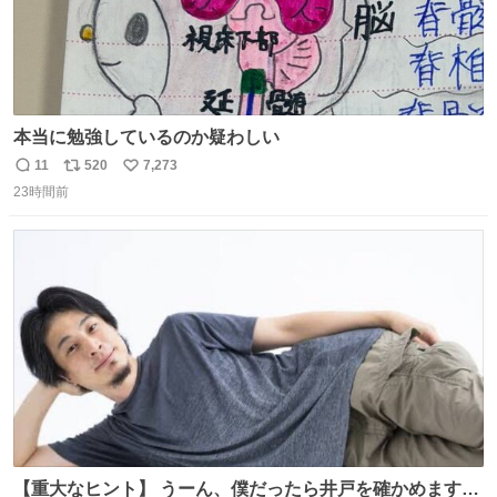
本当に勉強しているのか疑わしい
11
520
7,273
返
リ
い
23時間前
信
ポ
い
数
ス
ね
ト
数
数
【重大なヒント】 うーん、僕だったら井戸を確かめますけ