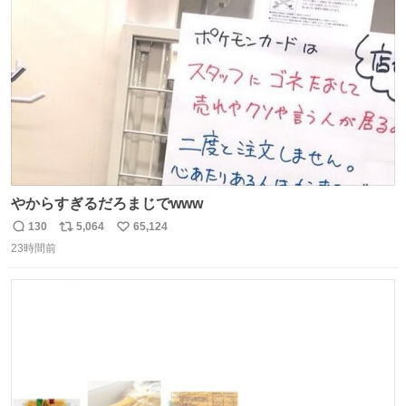
ト
数
数
やからすぎるだろまじでwww
130
5,064
65,124
返
リ
い
23時間前
信
ポ
い
数
ス
ね
ト
数
数