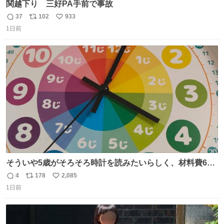
関越下り 三好PA手前で事故
37
102
933
返
リ
い
1日前
信
ポ
い
数
ス
ね
ト
数
数
そういや5歳がそろそろ時計を読みたいらしく、材料費600
円で作れる知育時計作ってみた！ めっちゃ簡単！ ありがと
4
178
2,085
返
リ
い
う先人！
1日前
信
ポ
い
数
ス
ね
ト
数
数