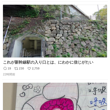
数
ス
ね
ト
数
数
これが新幹線駅の入り口とは、にわかに信じがたい
19
230
2,759
返
リ
い
22時間前
信
ポ
い
数
ス
ね
ト
数
数