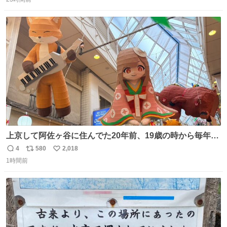
信
ポ
い
数
ス
ね
ト
数
数
上京して阿佐ヶ谷に住んでた20年前、19歳の時から毎年参
加してるお祭りなのでとっても感慨深いです。うれしーー
4
580
2,018
返
リ
い
ー！作っていただいた方本当にありがとう。
1時間前
信
ポ
い
数
ス
ね
ト
数
数