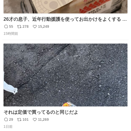
26才の息子、近年行動援護を使ってお出かけをよくする 親
との外出はもう嫌らしい。 中身は小学生位なのに小癪な😅
55
278
15,249
返
リ
い
昨日は夜のショッピングモールに行った 先に寝といてよ❗
15時間前
信
ポ
い
と何度も何度も言い残して。 起きたら冷蔵庫に… ああ、こ
数
ス
ね
れ買いに行ってくれたんだ…😭
ト
数
数
それは定価で買ってるのと同じだよ
29
101
11,269
返
リ
い
1日前
信
ポ
い