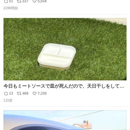
51
227
5,558
返
リ
い
22時間前
信
ポ
い
数
ス
ね
ト
数
数
今日もミートソースで皿が死んだので、天日干しをしてい
ます🍝 ありがとう先人の知恵
13
468
7,330
返
リ
い
1日前
信
ポ
い
数
ス
ね
ト
数
数