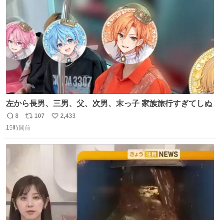
数
左から長男、三男、父、次男、末っ子 家族旅行すぎてしぬ
8
107
2,433
返
リ
い
19時間前
信
ポ
い
数
ス
ね
ト
数
数