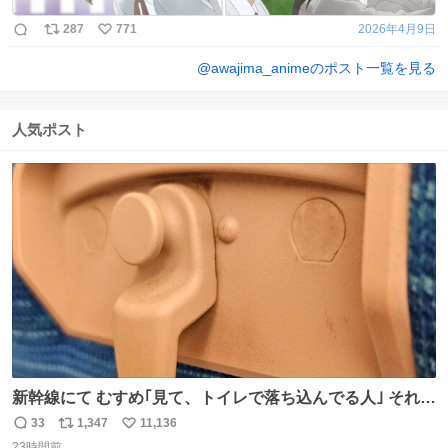
287
771
2026年4月9日
@
awajima_anime
のポスト一覧を見る
人気ポスト
新幹線にて むすめ｢見て、トイレで落ち込んでる人｣ それに
しか見えなくなった どうしてくれるんだ
33
1,347
11,136
返
リ
い
23時間前