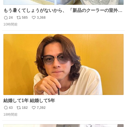
もう暑くてしょうがないから、 「新品のクーラーの室外機
のミニチュア」 でも見ていってよ
24
585
3,368
返
リ
い
10時間前
信
ポ
い
数
ス
ね
ト
数
数
結婚して1年 結婚して5年
43
182
7,392
返
リ
い
18時間前
信
ポ
い
数
ス
ね