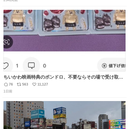
信
ポ
い
数
ス
ね
ト
数
数
ちいかわ映画特典のボンドロ、不要ならその場で受け取り
辞退すれば良いのに白々しい
76
563
11,127
返
リ
い
1日前
信
ポ
い
数
ス
ね
ト
数
数