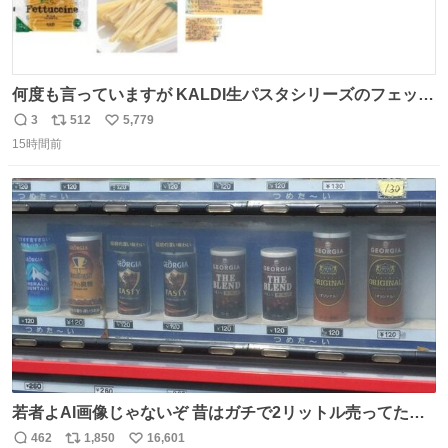
何度も言っていますが KALDI生パスタシリーズのフェット
チーネは 真剣(ガチ)で美味いぞ
3
512
5,779
返
リ
い
15時間前
信
ポ
い
数
ス
ね
ト
数
数
若者よAI画像じゃないぞ 昔はガチで2リットル売ってたん
やでw
462
1,850
16,601
返
リ
い