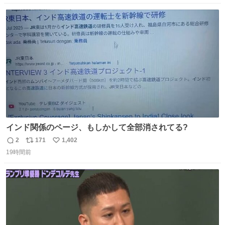
数
ス
ね
ト
数
数
インド関係のページ、もしかして全部消されてる?
2
171
1,402
返
リ
い
19時間前
信
ポ
い
数
ス
ね
ト
数
数