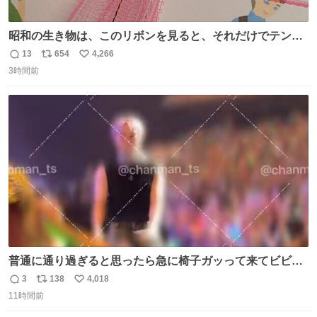
昭和の生き物は、このリボンを見ると、それだけでテンシ
ョンが上がるのである。
13
654
4,266
返
リ
い
3時間前
信
ポ
い
数
ス
ね
ト
数
数
普通に通り過ぎると思ったら急に椅子ガッって来てビビっ
た。そんでまじいい匂い。← #超特急_ESCORT
3
138
4,018
返
リ
い
11時間前
信
ポ
い
数
ス
ね