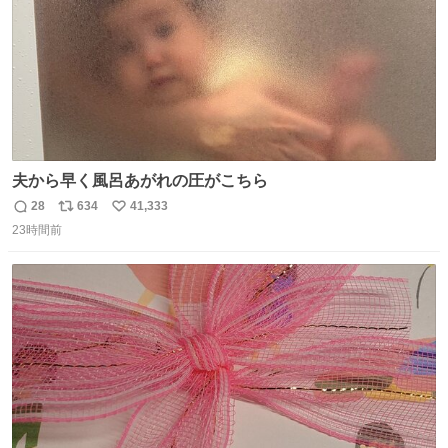
夫から早く風呂あがれの圧がこちら
28
634
41,333
返
リ
い
23時間前
信
ポ
い
数
ス
ね
ト
数
数