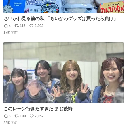
ちいかわ見る前の私 「ちいかわグッズは買ったら負け」 今
「  ︎︎ ︎︎ 」
4
116
2,202
返
リ
い
17時間前
信
ポ
い
数
ス
ね
ト
数
数
このレーン行きたすぎた まじ後悔…
3
100
7,052
返
リ
い
22時間前
信
ポ
い