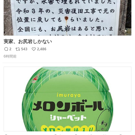
実家、お尻岩しかない
2
543
2,486
返
リ
い
6時間前
信
ポ
い
数
ス
ね
ト
数
数