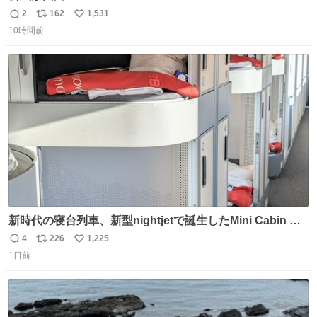
2
162
1,531
返
リ
い
10時間前
信
ポ
い
数
ス
ね
ト
数
数
新時代の寝台列車、新型nightjetで誕生したMini Cabin ま
さに走るカプセルホテルといった感じで、一人旅で利用す
4
226
1,225
返
リ
い
るのにはちょうどいい設備。 他の人も言ってましたが、サ
1日前
信
ポ
い
ンライズの後継に欲しい…
数
ス
ね
ト
数
数