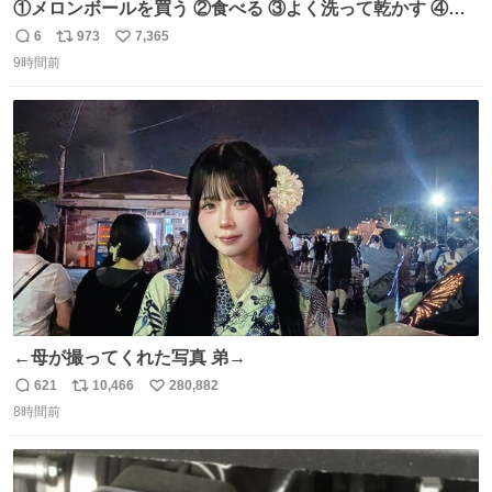
①メロンボールを買う ②食べる ③よく洗って乾かす ④か
わいい
6
973
7,365
返
リ
い
9時間前
信
ポ
い
数
ス
ね
ト
数
数
←母が撮ってくれた写真 弟→
621
10,466
280,882
返
リ
い
8時間前
信
ポ
い
数
ス
ね
ト
数
数