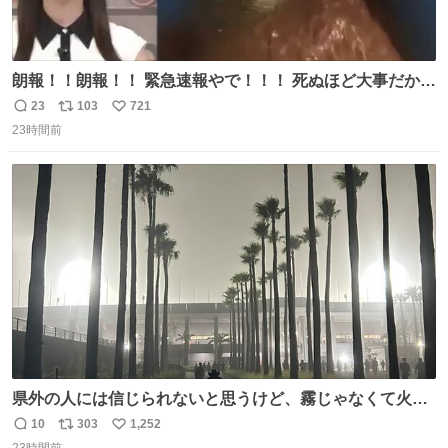
朗報！！朗報！！ 緊急速報やで！！！ 死ぬほど大事だから
何度でも言います。 日本人の皆さん、これをよく見てくだ
23
103
721
返
リ
い
さい。 ゾッとしました！！
23時間前
信
ポ
い
数
ス
ね
ト
数
数
県外の人には信じられないと思うけど、霧じゃなくて火山
灰です🌋 #桜島
10
303
1,252
返
リ
い
23時間前