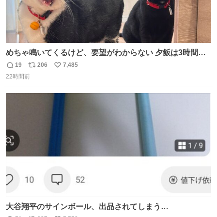
めちゃ鳴いてくるけど、要望がわからない 夕飯は3時間も
先だしな
19
206
7,485
返
リ
い
22時間前
信
ポ
い
数
ス
ね
ト
数
数
大谷翔平のサインボール、出品されてしまう…