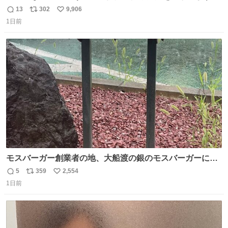
どね
13
302
9,906
返
リ
い
1日前
信
ポ
い
数
ス
ね
ト
数
数
モスバーガー創業者の地、大船渡の銀のモスバーガーに一
礼。
5
359
2,554
返
リ
い
1日前
信
ポ
い
数
ス
ね
ト
数
数