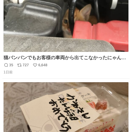
猫バンバンでもお客様の車両から出てこなかったにゃんこ
🐈 救出しようとした工場長が腕を引っ掻かれ、ぱんぱんに
35
727
6,648
返
リ
い
膨れ上がり、傷だらけ血だらけになりながらも何とか救出
1日前
信
ポ
い
したこの子はその後、工場長の家の子になりました😌💕
数
ス
ね
ト
数
数