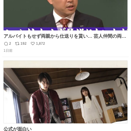
アルバイトもせず両親から仕送りを貰い… 芸人仲間の両親
のスネまでかじる!? ドンデコルテ銀次⚡️ 無料見逃し配信は
2
192
1,872
返
リ
い
こちらから ▶︎abema.go.link/gBLVb ◤しくじり先生
1日前
信
ポ
い
ABEMAにて毎週最新話無料配信中◢ @10000nabe
数
ス
ね
@akmllube0617
ト
数
数
公式が面白い