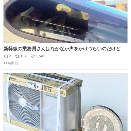
新幹線の乗務員さんはなかなか声をかけづらいのだけど😅
ルミエールの運転士さん、運転台にカメラマン向けたらお
2
137
1,541
返
リ
い
二人で敬礼🫡✨ 暗くて上手く撮れないなぁ…な顔してた
11時間前
信
ポ
い
ら、わざわざ車外に出て来てくださり✨ 「フリー素材なの
数
ス
ね
で載せて大丈夫です！」と自ら言ってくださる親切気さく
ト
数
数
なS運転士さん感謝