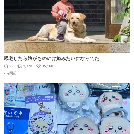
帰宅したら娘がもののけ姫みたいになってた
52
1,378
35,168
返
リ
い
7時間前
信
ポ
い
数
ス
ね
ト
数
数