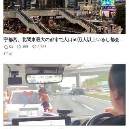
宇都宮、北関東最大の都市で人口50万人以上いるし都会何
だろうなと思っていたら想像以上に都会で興奮した
53
355
3,727
返
リ
い
1日前
信
ポ
い
数
ス
ね
ト
数
数