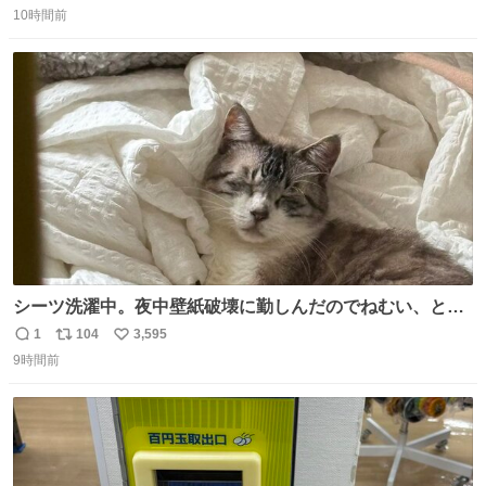
10時間前
信
ポ
い
数
ス
ね
ト
数
数
シーツ洗濯中。夜中壁紙破壊に勤しんだのでねむい、との
こと。
1
104
3,595
返
リ
い
9時間前
信
ポ
い
数
ス
ね
ト
数
数