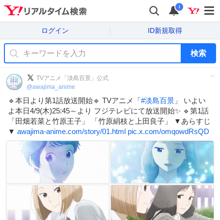
i
ログイン
ID新規取得
検索
TVアニメ「淡島百景」公式
@
awajima_anime
🔹本日より第1話放送開始🔹 TVアニメ「
#
淡島百景
」 いよい
よ本日4/9(木)25:45～より フジテレビにて放送開始✨ 🔹第1話
「田畑若菜と竹原王子」 「竹原絹枝と上田良子」 ▼あらすじ
▼
awajima-anime.com/story/01.html
pic.x.com/omqowdRsQD