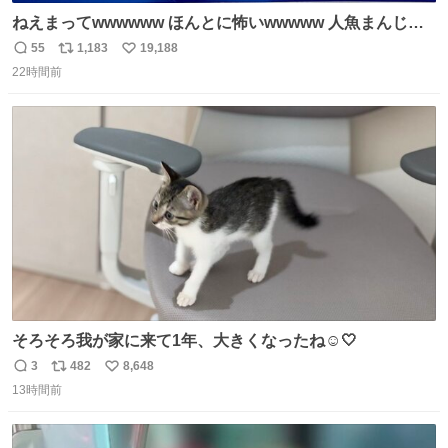
ねえまってwwwwww ほんとに怖いwwwww 人魚まんじゅ
う買ってきたから私も永遠のいのちを…ぐへへ…と思いな
55
1,183
19,188
返
リ
い
がら1つ食べたら 奥歯欠けたんだけど！！！！？？？ しか
22時間前
信
ポ
い
もガッツリ😭 まんじゅうだよ？？？？？？ ガリッて言っ
数
ス
ね
たから何？と思って口から出したら自分の歯wwwwww セ
ト
数
数
イレーンの呪いじゃん😭
そろそろ我が家に来て1年、大きくなったね☺️🤍
3
482
8,648
返
リ
い
13時間前
信
ポ
い
数
ス
ね
ト
数