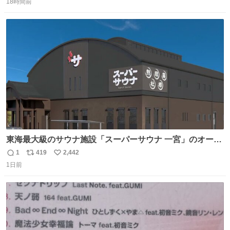
18時間前
信
ポ
い
数
ス
ね
ト
数
数
東海最大級のサウナ施設「スーパーサウナ 一宮」のオープ
ン日が2026年9月8日に決定‼️ 5種類の本格サウナや4種類の
1
419
2,442
返
リ
い
⽔⾵呂、約50名が同時に休息できる休憩スペースなど、男
1日前
信
ポ
い
性が求める設備を極限まで突き詰めた「サウナの理想郷」
数
ス
ね
😍😍😍 ⬇️詳細ページ⬇️ supersento.com/chubu/aichi/ic…
ト
数
数