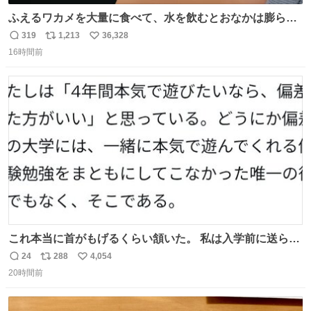
ふえるワカメを大量に食べて、水を飲むとおなかは膨ら
む・・・・！？ ⚠️よい子は絶対マネしないでね⚠️ #夏休み
319
1,213
36,328
返
リ
い
の自由研究
16時間前
信
ポ
い
数
ス
ね
ト
数
数
これ本当に首がもげるくらい頷いた。 私は入学前に送られ
てきた、大学のサークル紹介冊子を見た時点で終わりを感
24
288
4,054
返
リ
い
じたので、女子大でもないくせに偏差値の高い大学のイン
20時間前
信
ポ
い
カレサークルに突撃して所属するという奇行で事なきを得
数
ス
ね
た。 高偏差値に行けないならせめてそれくらいした方が予
ト
数