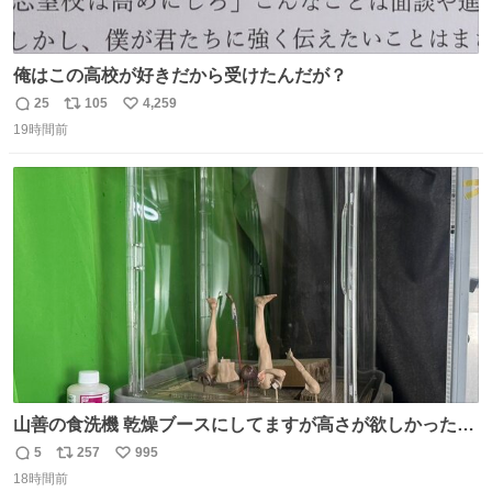
俺はこの高校が好きだから受けたんだが？
25
105
4,259
返
リ
い
19時間前
信
ポ
い
数
ス
ね
ト
数
数
山善の食洗機 乾燥ブースにしてますが高さが欲しかったの
でコレクションケースを置くだけのツルセコ改造 扉が手前
5
257
995
返
リ
い
に開き天井の温度もしっかり上がるのでかなり使いやすく
18時間前
信
ポ
い