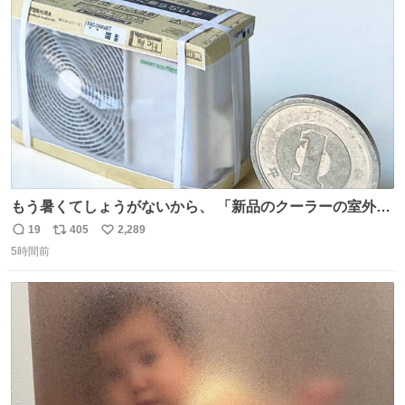
ト
数
数
もう暑くてしょうがないから、 「新品のクーラーの室外機
のミニチュア」 でも見ていってよ
19
405
2,289
返
リ
い
5時間前
信
ポ
い
数
ス
ね
ト
数
数