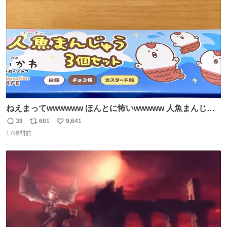
数
後がいいです。 https://t.co/9nMHIrETkw
ねえまってwwwwww ほんとに怖いwwwww 人魚まんじゅ
う買ってきたから私も永遠のいのちを…ぐへへ…と思いな
39
601
9,641
返
リ
い
がら1つ食べたら 奥歯欠けたんだけど！！！！？？？ しか
17時間前
信
ポ
い
もガッツリ😭 まんじゅうだよ？？？？？？ ガリッて言っ
数
ス
ね
たから何？と思って口から出したら自分の歯wwwwww セ
ト
数
数
イレーンの呪いじゃん😭