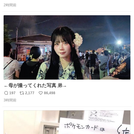
返
リ
い
ざいます。 九州道
2時間前
信
ポ
い
数
ス
ね
ト
数
数
←母が撮ってくれた写真 弟→
197
2,177
86,498
返
リ
い
3時間前
信
ポ
い
数
ス
ね
ト
数
数