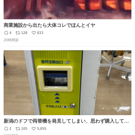
商業施設から出たら大体コレでほんとイヤ
4
128
833
返
リ
い
20時間前
信
ポ
い
数
ス
ね
ト
数
数
新潟のドフで両替機を発見してしまい、思わず購入してし
まい大阪に発送するイベントが発生
2
105
5,055
返
リ
い