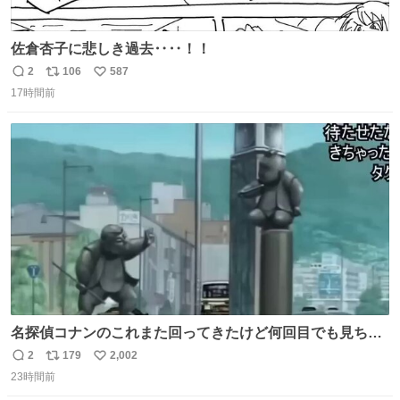
佐倉杏子に悲しき過去‥‥！！
2
106
587
返
リ
い
17時間前
信
ポ
い
数
ス
ね
ト
数
数
名探偵コナンのこれまた回ってきたけど何回目でも見ちゃ
う魔力あるのよな
2
179
2,002
返
リ
い
23時間前
信
ポ
い