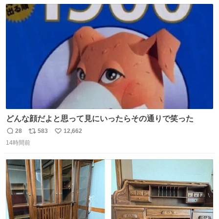
数
ス
ね
ト
数
数
どんな顔だよと思って見にいったらその通りで笑った
28
583
12,662
返
リ
い
14時間前
信
ポ
い
数
ス
ね
ト
数
数