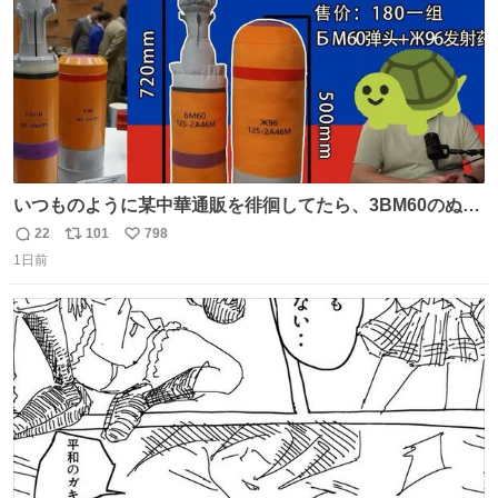
いつものように某中華通販を徘徊してたら、3BM60のぬい
ぐるみを発見してしまった…。
22
101
798
返
リ
い
1日前
信
ポ
い
数
ス
ね
ト
数
数