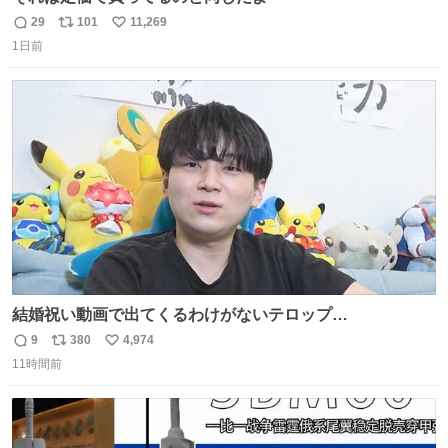
29
101
11,269
返
リ
い
1日前
信
ポ
い
数
ス
ね
ト
数
数
結婚祝い動画で出てくるわけがないテロップ
youtu.be/4pJ7U22AYtw
9
380
4,974
返
リ
い
11時間前
信
ポ
い
数
ス
ね
ト
数
数