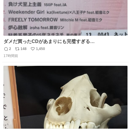
ダメだ買ったCDがあまりにも完璧すぎる…
2
148
1,450
返
リ
い
17時間前
信
ポ
い
数
ス
ね
ト
数
数