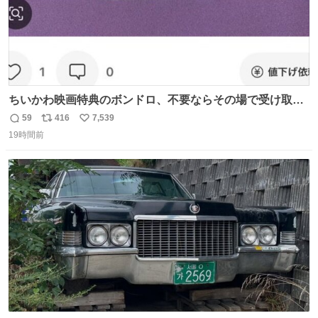
ちいかわ映画特典のボンドロ、不要ならその場で受け取り
辞退すれば良いのに白々しい
59
416
7,539
返
リ
い
19時間前
信
ポ
い
数
ス
ね
ト
数
数