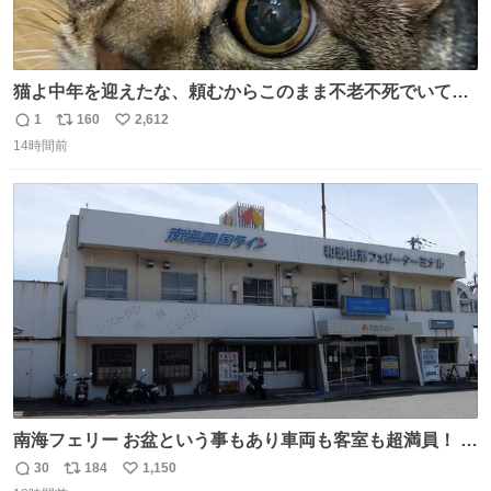
猫よ中年を迎えたな、頼むからこのまま不老不死でいてく
れ…と願ってから、いや人間の家族が死に絶えて猫だけこ
1
160
2,612
返
リ
い
の世に置いていくなんてひどいことはできない…と思って
14時間前
信
ポ
い
から、猫のこの可愛さと愛嬌なら未来永劫ほかの人間に可
数
ス
ね
愛がられて困ることもなかろうなと思ったのでやっぱり猫
ト
数
数
よ不老不死でいてくれ
南海フェリー お盆という事もあり車両も客室も超満員！ 廃
止になったらどうなるのコレ？
30
184
1,150
返
リ
い