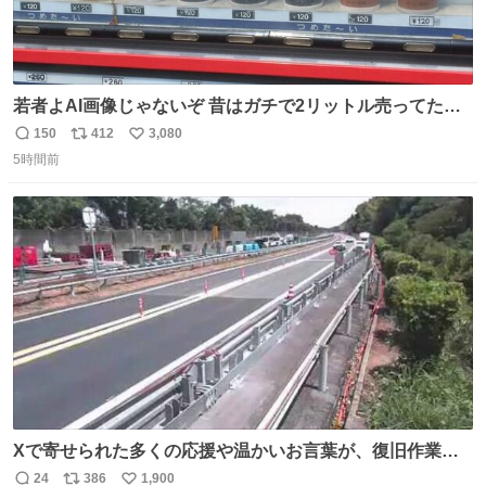
若者よAI画像じゃないぞ 昔はガチで2リットル売ってたん
やでw
150
412
3,080
返
リ
い
5時間前
信
ポ
い
数
ス
ね
ト
数
数
Xで寄せられた多くの応援や温かいお言葉が、復旧作業に
携わる社員の大きな励みとなっております。ありがとうご
24
386
1,900