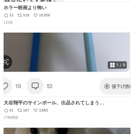
ホラー映画より怖い
33
519
10,856
返
リ
い
1日前
信
ポ
い
数
ス
ね
ト
数
数
大谷翔平のサインボール、出品されてしまう…
41
167
3,865
返
リ
い
17時間前
信
ポ
い
数
ス
ね
ト
数