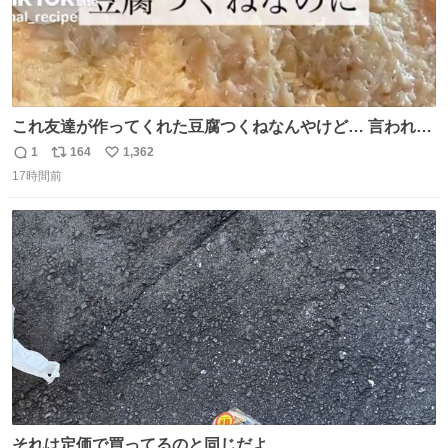
これ友達が作ってくれた豆腐つくねなんやけど… 言われる
まで豆腐って気づかなかった🤣✨ふわふわで食べ応えある
1
164
1,362
返
リ
い
し普通につくねより好きかもしれん🥹🤍 ダイエット中でも
17時間前
信
ポ
い
罪悪感なく食べられるの最高👇
数
ス
ね
ト
数
数
それは定価で買ってるのと同じだよ