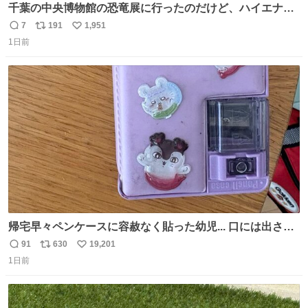
千葉の中央博物館の恐竜展に行ったのだけど、ハイエナの
鼻の奥の構造が素敵すぎて張り付いてしまった
7
191
1,951
返
リ
い
1日前
信
ポ
い
数
ス
ね
ト
数
数
帰宅早々ペンケースに容赦なく貼った幼児... 口には出さぬ
が勿体無い精神で心がざわつく.....ッ
91
630
19,201
返
リ
い
1日前
信
ポ
い
数
ス
ね
ト
数