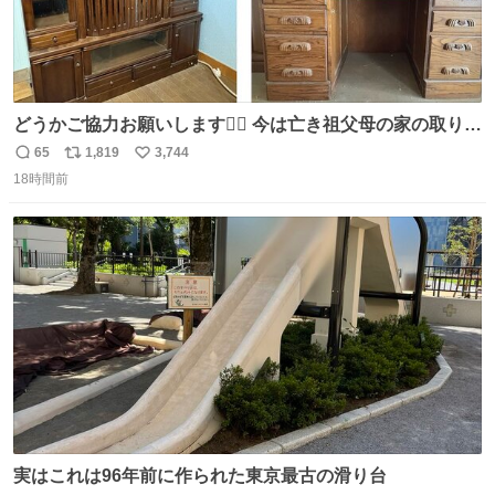
どうかご協力お願いします🙇‍♂️ 今は亡き祖父母の家の取り壊
しが決まり、どうしても処分して欲しくない食器棚と机の
65
1,819
3,744
返
リ
い
引き取り手を探しております この2つは私の祖母が当初一
18時間前
信
ポ
い
目惚れで購入したもので、祖母はc型肝炎で58歳という若
数
ス
ね
さで亡くなりましたが、この家具達をとても大切にしてお
ト
数
数
りました 続く↓
実はこれは96年前に作られた東京最古の滑り台