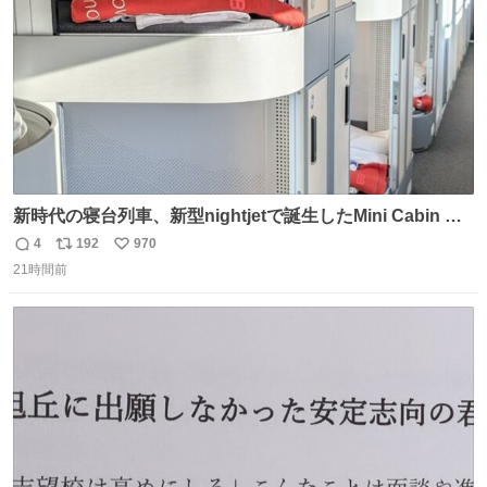
新時代の寝台列車、新型nightjetで誕生したMini Cabin ま
さに走るカプセルホテルといった感じで、一人旅で利用す
4
192
970
返
リ
い
るのにはちょうどいい設備。 他の人も言ってましたが、サ
21時間前
信
ポ
い
ンライズの後継に欲しい…
数
ス
ね
ト
数
数