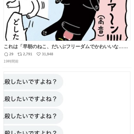
これは「早朝のねこ、だいぶフリーダムでかわいいな…」
の絵日記です🎐
29
2,791
31,948
返
リ
い
19時間前
信
ポ
い
数
ス
ね
ト
数
数