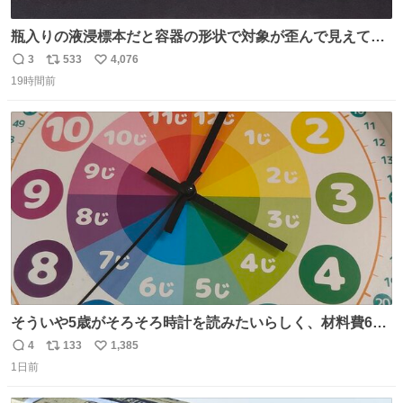
瓶入りの液浸標本だと容器の形状で対象が歪んで見えてし
まうことから、なるべく歪みがない状態で観察しやすいよ
3
533
4,076
返
リ
い
うにこのような形で保存していると前に科博の先生から教
19時間前
信
ポ
い
えてもらった #国立科学博物館
数
ス
ね
ト
数
数
そういや5歳がそろそろ時計を読みたいらしく、材料費600
円で作れる知育時計作ってみた！ めっちゃ簡単！ ありがと
4
133
1,385
返
リ
い
う先人！
1日前
信
ポ
い
数
ス
ね