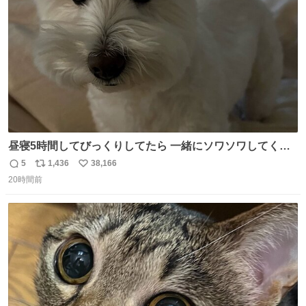
数
昼寝5時間してびっくりしてたら 一緒にソワソワしてくれ
た
5
1,436
38,166
返
リ
い
20時間前
信
ポ
い
数
ス
ね
ト
数
数