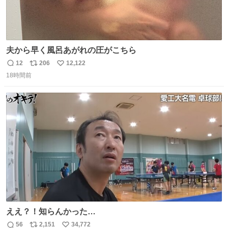
夫から早く風呂あがれの圧がこちら
12
206
12,122
返
リ
い
18時間前
信
ポ
い
数
ス
ね
ト
数
数
ええ？！知らんかった…
56
2,151
34,772