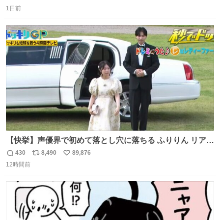
返
リ
い
1日前
信
ポ
い
数
ス
ね
ト
数
数
【快挙】声優界で初めて落とし穴に落ちる ふりりん リアク
ションが最高過ぎる🤣 #ドッキリGP #降幡愛
430
8,490
89,876
返
リ
い
12時間前
信
ポ
い
数
ス
ね
ト
数
数