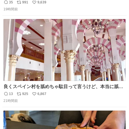
35
991
9,639
返
リ
い
19時間前
信
ポ
い
数
ス
ね
ト
数
数
良くスペイン村を舐めちゃ駄目って言うけど、本当に舐め
ちゃ行けないのはスペィン村ホテル🏛🏨 だってロビーから
13
925
6,867
返
リ
い
中庭抜けるだけでこの有様🤩 ディズニーホテル泊まってる
21時間前
信
ポ
い
場所じゃない。 5年振りの志摩スペイン村パルケエスパー
数
ス
ね
ニャは益々素晴らしい場所になってる
ト
数
数