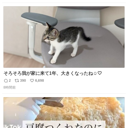
なりました😎
数
ス
ね
ト
数
数
そろそろ我が家に来て1年、大きくなったね☺️🤍
2
390
6,698
返
リ
い
8時間前
信
ポ
い
数
ス
ね
ト
数
数