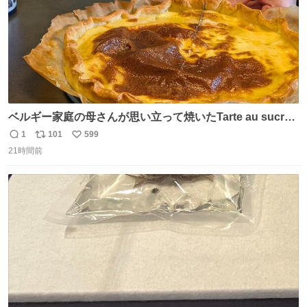
ベルギー家庭の母さんが思い立って焼いたTarte au sucre
は「砂糖のケーキ」。パイ生地に砂糖をたっぷり振りか
1
101
599
返
リ
い
け、クリームと卵の液を注いで焼くだけ。溶けた砂糖はね
21時間前
信
ポ
い
っとり甘い層になり、懐かしい味。「フランス北部とベル
数
ス
ね
ギーのだよ」というこれ、素朴な焼菓子に見えてナポレオ
ト
数
数
ン戦争の歴史があった。