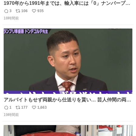
1970年から1991年までは、輸入車には「0」ナンバープレ
ートが使用されていました。 その後、この制度は廃止さ
3
106
935
返
リ
い
れ、すべての「0」ナンバープレートは抹消・無効化され
18時間前
信
ポ
い
ました。 ところが最近、その「0」ナンバープレートを装
数
ス
ね
着した車両が発見されました。 今でも残っていること自体
ト
数
数
が奇跡です……。
アルバイトもせず両親から仕送りを貰い… 芸人仲間の両親
のスネまでかじる!? ドンデコルテ銀次⚡️ 無料見逃し配信は
1
177
1,663
返
リ
い
こちらから ▶︎abema.go.link/gBLVb ◤しくじり先生
19時間前
信
ポ
い
ABEMAにて毎週最新話無料配信中◢ @10000nabe
数
ス
ね
@akmllube0617
ト
数
数