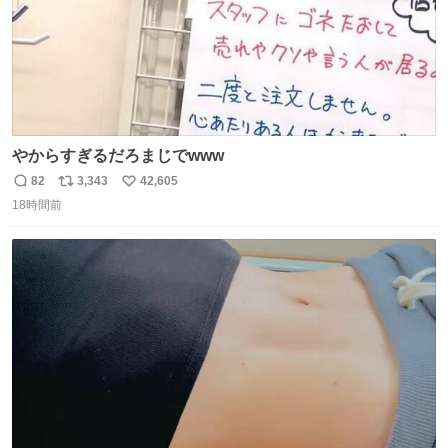
やからすぎるだろまじでwww
82
3,343
42,605
返
リ
い
18時間前
信
ポ
い
数
ス
ね
ト
数
数