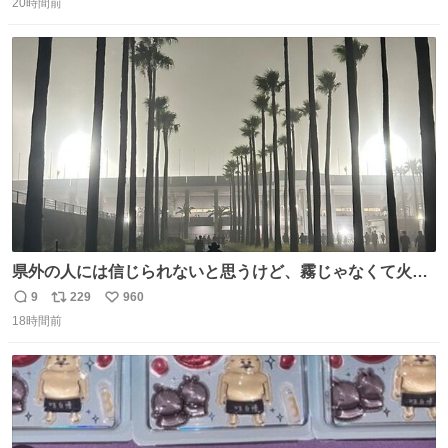
20時間前
信
ポ
い
数
ス
ね
ト
数
数
県外の人には信じられないと思うけど、霧じゃなくて火山
灰です🌋 #桜島
9
229
960
返
リ
い
18時間前
信
ポ
い
数
ス
ね
ト
数
数