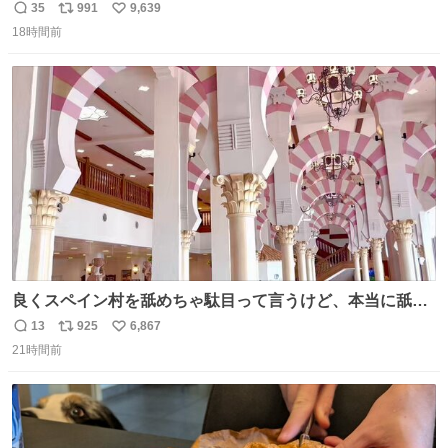
35
991
9,639
返
リ
い
18時間前
信
ポ
い
数
ス
ね
ト
数
数
良くスペイン村を舐めちゃ駄目って言うけど、本当に舐め
ちゃ行けないのはスペィン村ホテル🏛🏨 だってロビーから
13
925
6,867
返
リ
い
中庭抜けるだけでこの有様🤩 ディズニーホテル泊まってる
21時間前
信
ポ
い
場所じゃない。 5年振りの志摩スペイン村パルケエスパー
数
ス
ね
ニャは益々素晴らしい場所になってる
ト
数
数