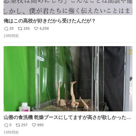
俺はこの高校が好きだから受けたんだが？
25
105
4,259
返
リ
い
19時間前
信
ポ
い
数
ス
ね
ト
数
数
山善の食洗機 乾燥ブースにしてますが高さが欲しかったの
でコレクションケースを置くだけのツルセコ改造 扉が手前
5
257
995
返
リ
い
に開き天井の温度もしっかり上がるのでかなり使いやすく
18時間前
信
ポ
い