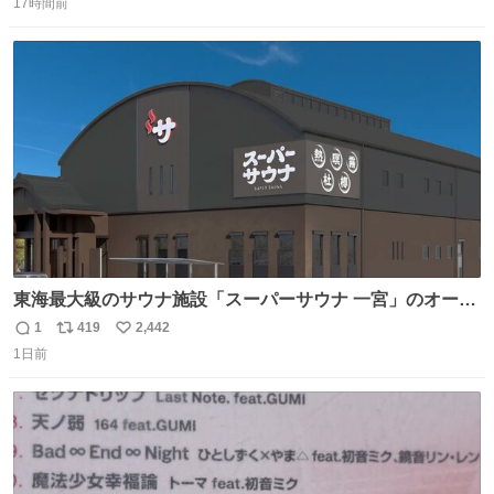
17時間前
信
ポ
い
数
ス
ね
ト
数
数
東海最大級のサウナ施設「スーパーサウナ 一宮」のオープ
ン日が2026年9月8日に決定‼️ 5種類の本格サウナや4種類の
1
419
2,442
返
リ
い
⽔⾵呂、約50名が同時に休息できる休憩スペースなど、男
1日前
信
ポ
い
性が求める設備を極限まで突き詰めた「サウナの理想郷」
数
ス
ね
😍😍😍 ⬇️詳細ページ⬇️ supersento.com/chubu/aichi/ic…
ト
数
数