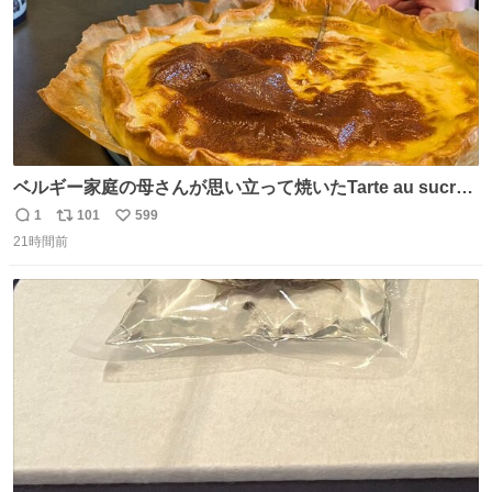
ベルギー家庭の母さんが思い立って焼いたTarte au sucre
は「砂糖のケーキ」。パイ生地に砂糖をたっぷり振りか
1
101
599
返
リ
い
け、クリームと卵の液を注いで焼くだけ。溶けた砂糖はね
21時間前
信
ポ
い
っとり甘い層になり、懐かしい味。「フランス北部とベル
数
ス
ね
ギーのだよ」というこれ、素朴な焼菓子に見えてナポレオ
ト
数
数
ン戦争の歴史があった。