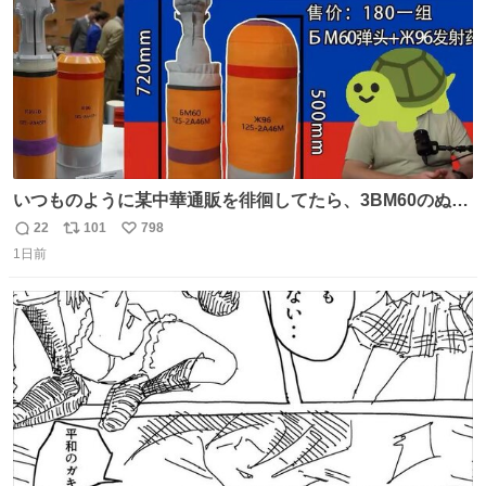
いつものように某中華通販を徘徊してたら、3BM60のぬい
ぐるみを発見してしまった…。
22
101
798
返
リ
い
1日前
信
ポ
い
数
ス
ね
ト
数
数