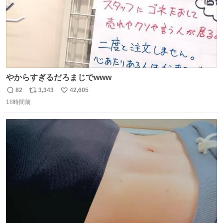
やからすぎるだろまじでwww
82
3,343
42,605
返
リ
い
18時間前
信
ポ
い
数
ス
ね
ト
数
数