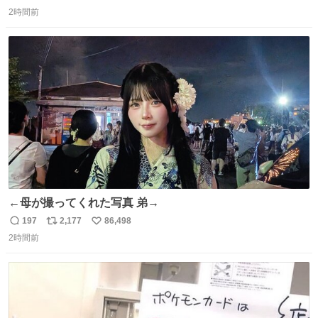
返
リ
い
ざいます。 九州道
2時間前
信
ポ
い
数
ス
ね
ト
数
数
←母が撮ってくれた写真 弟→
197
2,177
86,498
返
リ
い
2時間前
信
ポ
い
数
ス
ね
ト
数
数