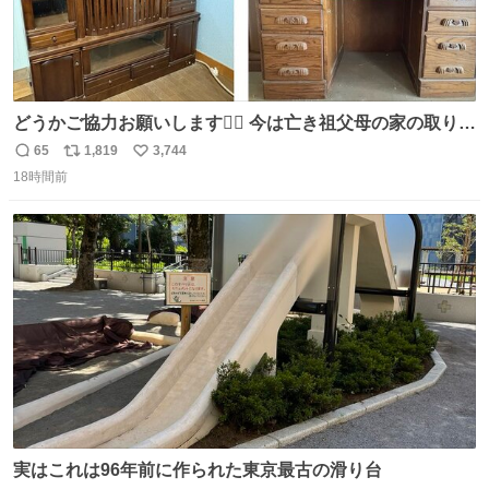
どうかご協力お願いします🙇‍♂️ 今は亡き祖父母の家の取り壊
しが決まり、どうしても処分して欲しくない食器棚と机の
65
1,819
3,744
返
リ
い
引き取り手を探しております この2つは私の祖母が当初一
18時間前
信
ポ
い
目惚れで購入したもので、祖母はc型肝炎で58歳という若
数
ス
ね
さで亡くなりましたが、この家具達をとても大切にしてお
ト
数
数
りました 続く↓
実はこれは96年前に作られた東京最古の滑り台