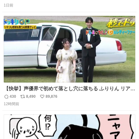
返
リ
い
1日前
信
ポ
い
数
ス
ね
ト
数
数
【快挙】声優界で初めて落とし穴に落ちる ふりりん リアク
ションが最高過ぎる🤣 #ドッキリGP #降幡愛
430
8,490
89,876
返
リ
い
12時間前
信
ポ
い
数
ス
ね
ト
数
数