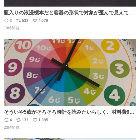
瓶入りの液浸標本だと容器の形状で対象が歪んで見えてし
まうことから、なるべく歪みがない状態で観察しやすいよ
3
533
4,076
返
リ
い
うにこのような形で保存していると前に科博の先生から教
19時間前
信
ポ
い
えてもらった #国立科学博物館
数
ス
ね
ト
数
数
そういや5歳がそろそろ時計を読みたいらしく、材料費600
円で作れる知育時計作ってみた！ めっちゃ簡単！ ありがと
4
133
1,385
返
リ
い
う先人！
23時間前
信
ポ
い
数
ス
ね