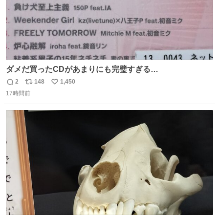
ダメだ買ったCDがあまりにも完璧すぎる…
2
148
1,450
返
リ
い
17時間前
信
ポ
い
数
ス
ね
ト
数
数