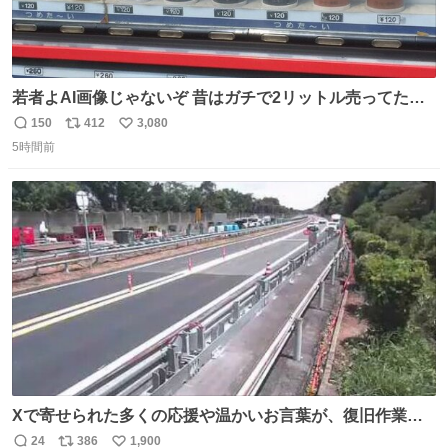
若者よAI画像じゃないぞ 昔はガチで2リットル売ってたん
やでw
150
412
3,080
返
リ
い
5時間前
信
ポ
い
数
ス
ね
ト
数
数
Xで寄せられた多くの応援や温かいお言葉が、復旧作業に
携わる社員の大きな励みとなっております。ありがとうご
24
386
1,900