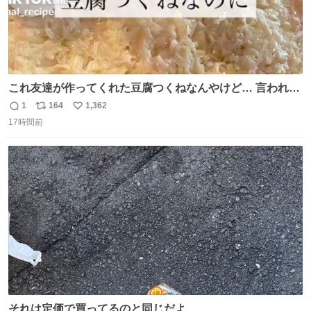
これ友達が作ってくれた豆腐つくねなんやけど… 言われる
まで豆腐って気づかなかった🤣✨ふわふわで食べ応えある
1
164
1,362
返
リ
い
し普通につくねより好きかもしれん🥹🤍 ダイエット中でも
17時間前
信
ポ
い
罪悪感なく食べられるの最高👇
数
ス
ね
ト
数
数
それは定価で買ってるのと同じだよ