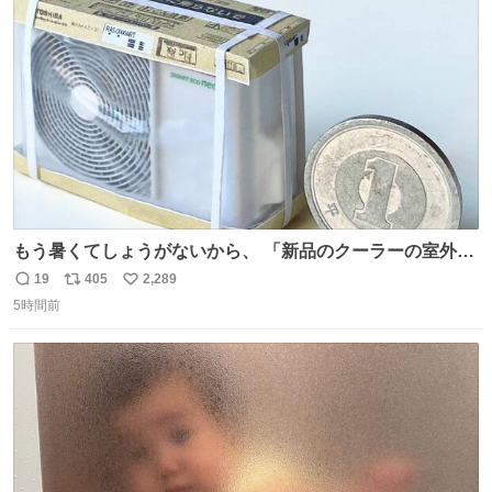
ト
数
数
もう暑くてしょうがないから、 「新品のクーラーの室外機
のミニチュア」 でも見ていってよ
19
405
2,289
返
リ
い
5時間前
信
ポ
い
数
ス
ね
ト
数
数