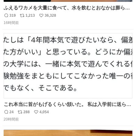
ふえるワカメを大量に食べて、水を飲むとおなかは膨ら
む・・・・！？ ⚠️よい子は絶対マネしないでね⚠️ #夏休み
319
1,213
36,328
返
リ
い
の自由研究
16時間前
信
ポ
い
数
ス
ね
ト
数
数
これ本当に首がもげるくらい頷いた。 私は入学前に送られ
てきた、大学のサークル紹介冊子を見た時点で終わりを感
24
288
4,054
返
リ
い
じたので、女子大でもないくせに偏差値の高い大学のイン
20時間前
信
ポ
い
カレサークルに突撃して所属するという奇行で事なきを得
数
ス
ね
た。 高偏差値に行けないならせめてそれくらいした方が予
ト
数