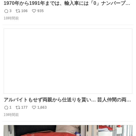
1970年から1991年までは、輸入車には「0」ナンバープレ
ートが使用されていました。 その後、この制度は廃止さ
3
106
935
返
リ
い
れ、すべての「0」ナンバープレートは抹消・無効化され
18時間前
信
ポ
い
ました。 ところが最近、その「0」ナンバープレートを装
数
ス
ね
着した車両が発見されました。 今でも残っていること自体
ト
数
数
が奇跡です……。
アルバイトもせず両親から仕送りを貰い… 芸人仲間の両親
のスネまでかじる!? ドンデコルテ銀次⚡️ 無料見逃し配信は
1
177
1,663
返
リ
い
こちらから ▶︎abema.go.link/gBLVb ◤しくじり先生
19時間前
信
ポ
い
ABEMAにて毎週最新話無料配信中◢ @10000nabe
数
ス
ね
@akmllube0617
ト
数
数