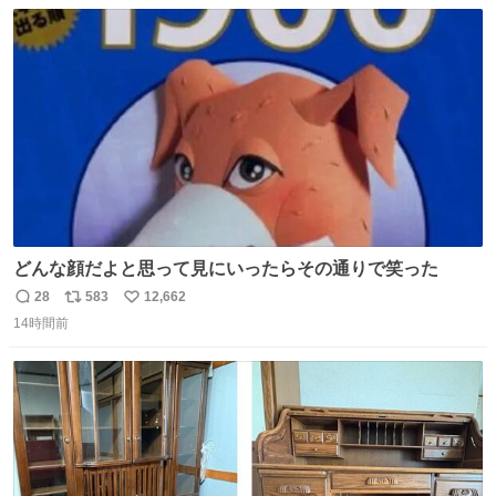
数
ス
ね
ト
数
数
どんな顔だよと思って見にいったらその通りで笑った
28
583
12,662
返
リ
い
14時間前
信
ポ
い
数
ス
ね
ト
数
数