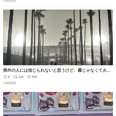
20時間前
信
ポ
い
数
ス
ね
ト
数
数
県外の人には信じられないと思うけど、霧じゃなくて火山
灰です🌋 #桜島
9
229
960
返
リ
い
18時間前
信
ポ
い
数
ス
ね
ト
数
数