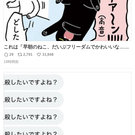
これは「早朝のねこ、だいぶフリーダムでかわいいな…」
の絵日記です🎐
29
2,791
31,948
返
リ
い
18時間前
信
ポ
い
数
ス
ね
ト
数
数