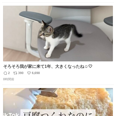
なりました😎
数
ス
ね
ト
数
数
そろそろ我が家に来て1年、大きくなったね☺️🤍
2
390
6,698
返
リ
い
8時間前
信
ポ
い
数
ス
ね
ト
数
数