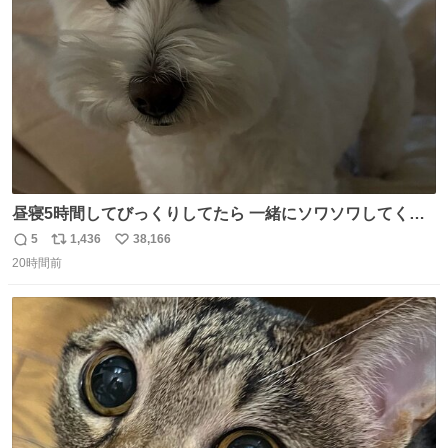
数
昼寝5時間してびっくりしてたら 一緒にソワソワしてくれ
た
5
1,436
38,166
返
リ
い
20時間前
信
ポ
い
数
ス
ね
ト
数
数