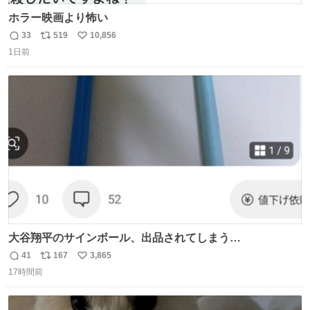
ホラー映画より怖い
33
519
10,856
返
リ
い
1日前
信
ポ
い
数
ス
ね
ト
数
数
大谷翔平のサインボール、出品されてしまう…
41
167
3,865
返
リ
い
17時間前
信
ポ
い
数
ス
ね
ト
数