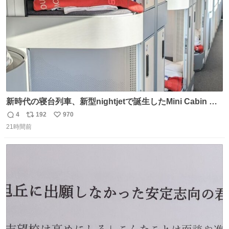
新時代の寝台列車、新型nightjetで誕生したMini Cabin ま
さに走るカプセルホテルといった感じで、一人旅で利用す
4
192
970
返
リ
い
るのにはちょうどいい設備。 他の人も言ってましたが、サ
21時間前
信
ポ
い
ンライズの後継に欲しい…
数
ス
ね
ト
数
数