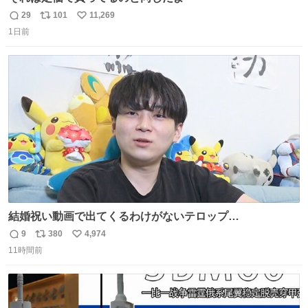
29
101
11,269
返
リ
い
1日前
信
ポ
い
数
ス
ね
ト
数
数
結婚祝い動画で出てくるわけがないテロップ
youtu.be/4pJ7U22AYtw
9
380
4,974
返
リ
い
11時間前
信
ポ
い
数
ス
ね
ト
数
数