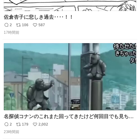
佐倉杏子に悲しき過去‥‥！！
2
106
587
返
リ
い
17時間前
信
ポ
い
数
ス
ね
ト
数
数
名探偵コナンのこれまた回ってきたけど何回目でも見ちゃ
う魔力あるのよな
2
179
2,002
返
リ
い
23時間前
信
ポ
い