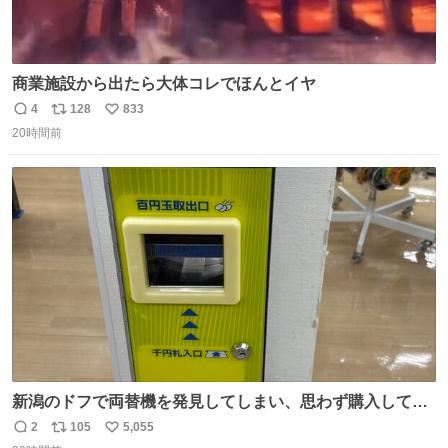
商業施設から出たら大体コレでほんとイヤ
4
128
833
返
リ
い
20時間前
信
ポ
い
数
ス
ね
ト
数
数
新潟のドフで両替機を発見してしまい、思わず購入してし
まい大阪に発送するイベントが発生
2
105
5,055
返
リ
い