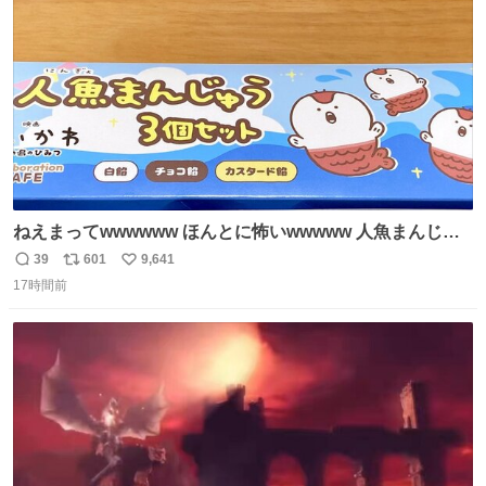
数
後がいいです。 https://t.co/9nMHIrETkw
ねえまってwwwwww ほんとに怖いwwwww 人魚まんじゅ
う買ってきたから私も永遠のいのちを…ぐへへ…と思いな
39
601
9,641
返
リ
い
がら1つ食べたら 奥歯欠けたんだけど！！！！？？？ しか
17時間前
信
ポ
い
もガッツリ😭 まんじゅうだよ？？？？？？ ガリッて言っ
数
ス
ね
たから何？と思って口から出したら自分の歯wwwwww セ
ト
数
数
イレーンの呪いじゃん😭