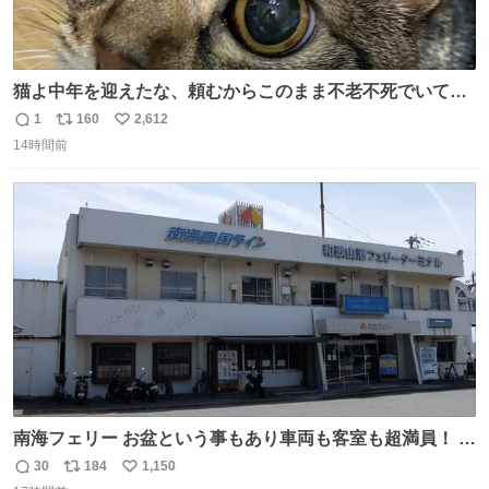
猫よ中年を迎えたな、頼むからこのまま不老不死でいてく
れ…と願ってから、いや人間の家族が死に絶えて猫だけこ
1
160
2,612
返
リ
い
の世に置いていくなんてひどいことはできない…と思って
14時間前
信
ポ
い
から、猫のこの可愛さと愛嬌なら未来永劫ほかの人間に可
数
ス
ね
愛がられて困ることもなかろうなと思ったのでやっぱり猫
ト
数
数
よ不老不死でいてくれ
南海フェリー お盆という事もあり車両も客室も超満員！ 廃
止になったらどうなるのコレ？
30
184
1,150
返
リ
い