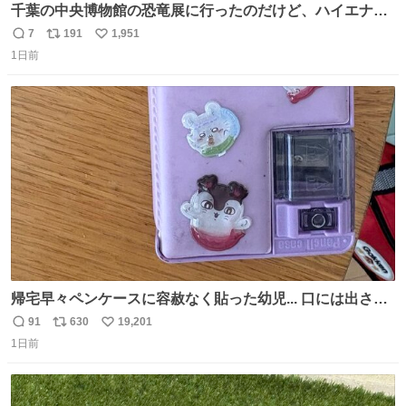
千葉の中央博物館の恐竜展に行ったのだけど、ハイエナの
鼻の奥の構造が素敵すぎて張り付いてしまった
7
191
1,951
返
リ
い
1日前
信
ポ
い
数
ス
ね
ト
数
数
帰宅早々ペンケースに容赦なく貼った幼児... 口には出さぬ
が勿体無い精神で心がざわつく.....ッ
91
630
19,201
返
リ
い
1日前
信
ポ
い
数
ス
ね
ト
数