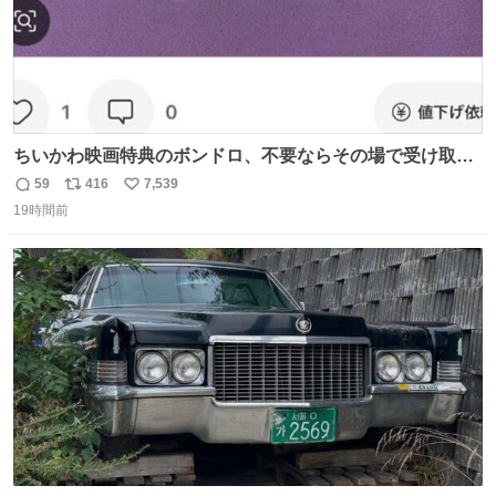
ちいかわ映画特典のボンドロ、不要ならその場で受け取り
辞退すれば良いのに白々しい
59
416
7,539
返
リ
い
19時間前
信
ポ
い
数
ス
ね
ト
数
数