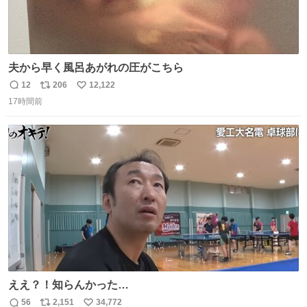
夫から早く風呂あがれの圧がこちら
12
206
12,122
返
リ
い
17時間前
信
ポ
い
数
ス
ね
ト
数
数
ええ？！知らんかった…
56
2,151
34,772