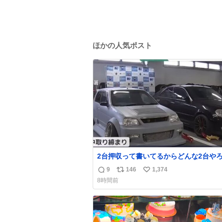
ほかの人気ポスト
2台押収って書いてるからどんな2台や
たらまぁまぁへんてこな1台押収してて
9
146
1,374
返
リ
い
まらん
8時間前
信
ポ
い
数
ス
ね
ト
数
数