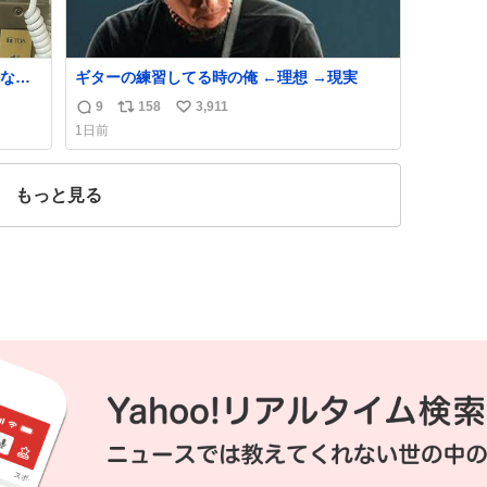
なか
ギターの練習してる時の俺 ←理想 →現実
9
158
3,911
返
リ
い
ませ
1日前
える手
信
ポ
い
るよ
数
ス
ね
ト
数
もっと見る
数