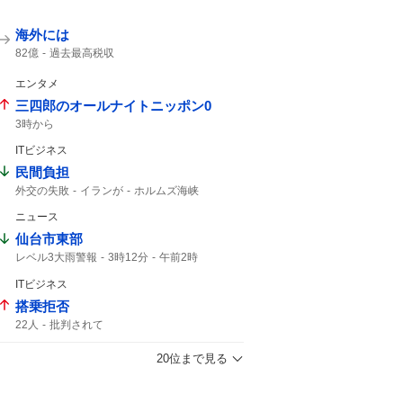
海外には
82億
過去最高税収
エンタメ
三四郎のオールナイトニッポン0
3時から
ITビジネス
民間負担
外交の失敗
イランが
ホルムズ海峡
ホルムズ
ニュース
仙台市東部
レベル3大雨警報
3時12分
午前2時
ITビジネス
搭乗拒否
22人
批判されて
20位まで見る