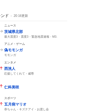
レンド
20:16
更新
ニュース
茨城県北部
最大震度3
震度3
緊急地震速報
M3.
地震速報
地震規模
津波の心配なし
アニメ・ゲーム
震度2
45km
地震情報
偽モモンガ
モモンガ
エンタメ
西洸人
応援してくれて
威尊
仁科美咲
スポーツ
五月病マリオ
恭ちゃん
キズナアイ
お渡し会