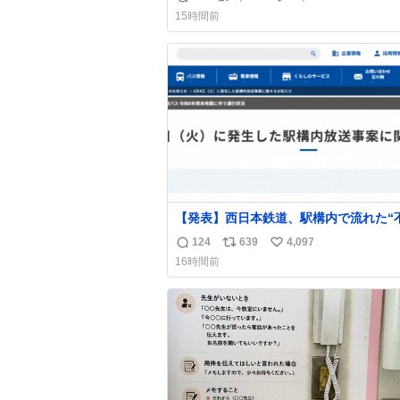
返
リ
い
15時間前
信
ポ
い
数
ス
ね
ト
数
数
【発表】西日本鉄道、駅構内で流れた“
音声”に声明「被害届も検討」
124
639
4,097
返
リ
い
news.livedoor.com/article/detail… 4日に西
16時間前
鉄福岡（天神）駅および薬院駅で発生し
信
ポ
い
構内放送事案について声明を公表した。
数
ス
ね
三者によって駅構内放送設備に外部から
ト
数
に音声が流された可能性も含めて確認を
数
施」と説明した。