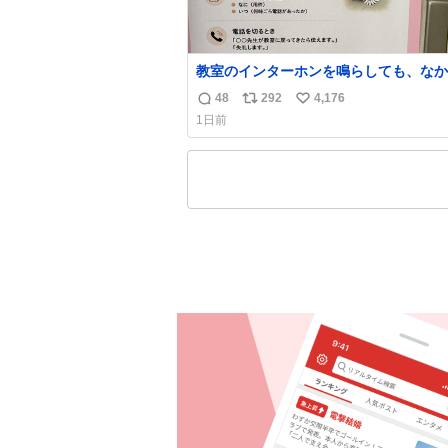
教室のインターホンを鳴らしても、なか
誰も出ないことがあります…。 もしかすると
48
292
4,176
返
リ
い
「電話の出方」に困っているのかもしれ
1日前
ん。 そこで「何を話せばいいか」が見
信
ポ
い
引きを用意して、安心して電話に出られ
数
ス
ね
うにします。 インターホンの応対も大切なコ
ト
数
ミュニケーションの学びです。
数