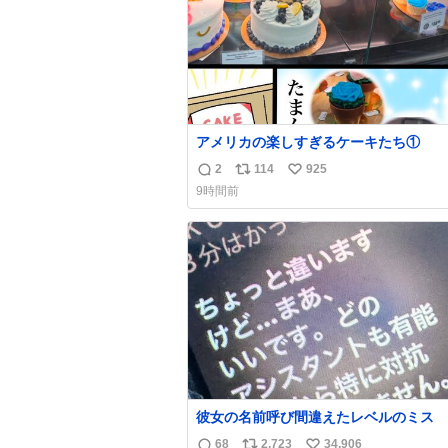
アメリカの楽しすぎるケーキたち①
2
114
925
返
リ
い
9時間前
信
ポ
い
数
ス
ね
ト
数
数
彼女の名前呼び間違えたレベルのミス
68
2,723
34,906