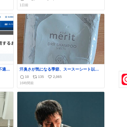
返
リ
い
1日前
信
ポ
い
数
ス
ね
ト
数
数
不適切
汗臭さが気になる季節、スースーシート以外
だと、これがとにかくスッキリする。2年くら
10
135
2,065
返
リ
い
い前に #生活は踊る で紹介したやつ。おじさ
16時間前
た駅
んにもおばさんにもオススメだ。ドラストに
信
ポ
い
「第
売ってるぞ。ドライシャンプーって書いてあ
数
ス
ね
不正
るけど汗拭きシートみたいなもの。耳裏襟足
ト
数
実
首筋がんがん拭いて汗臭不安を解消。
数