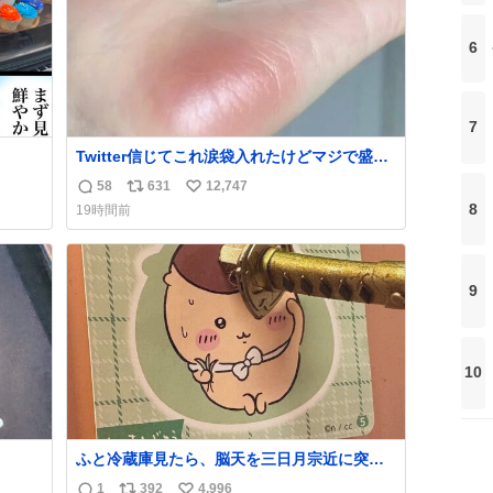
6
7
Twitter信じてこれ涙袋入れたけどマジで盛れ
た…ありがとう…
58
631
12,747
返
リ
い
8
19時間前
信
ポ
い
数
ス
ね
ト
数
数
9
10
ふと冷蔵庫見たら、脳天を三日月宗近に突き
刺されてるくりまんじゅうパイセンが
1
392
4,996