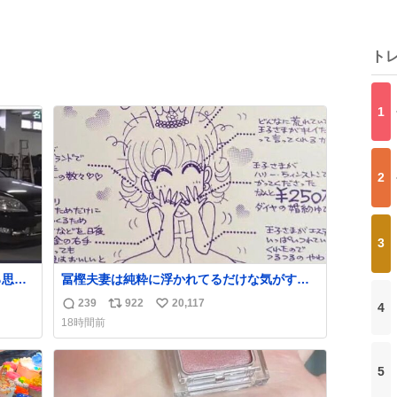
ト
1
2
3
ろ思っ
冨樫夫妻は純粋に浮かれてるだけな気がする
笑い止
な〜 全アはここに自分の市場価値的なものを
239
922
20,117
4
返
リ
い
上乗せするので、 すっぴん＆寝起きのボサボ
18時間前
サ頭でも「今日も可愛いね」が止まらない。
信
ポ
い
放っておくと永遠に髪撫でてきて作業進まな
数
ス
ね
い() 156cm40kg、年中日焼け止めとお友達の
ト
数
5
私より綺麗な手やめてもろて とか言う
数