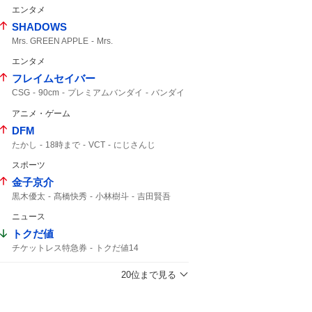
自発呼吸不能の重篤状態
竹田くん
エンタメ
極めて重大な事態
植物状態
重篤
SHADOWS
医療事故
MBSニュース
MRI検査
Mrs. GREEN APPLE
Mrs.
エンタメ
フレイムセイバー
CSG
90cm
プレミアムバンダイ
バンダイ
アギト
アニメ・ゲーム
DFM
たかし
18時まで
VCT
にじさんじ
スポーツ
金子京介
黒木優太
髙橋快秀
小林樹斗
吉田賢吾
カストロ
ウレーニャ
中村剛也
選手登録
ニュース
富山
トクだ値
チケットレス特急券
トクだ値14
新幹線eチケット
週末パス
えきねっと
チケットレス
JR東日本
JR東
20位まで見る