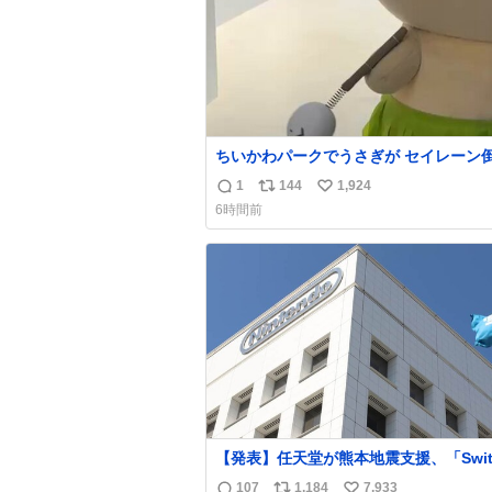
ちいかわパークでうさぎが セイレーン
としてた笑笑
1
144
1,924
返
リ
い
6時間前
信
ポ
い
数
ス
ね
ト
数
数
【発表】任天堂が熊本地震支援、「Swit
2」など無償修理へ 保証切れでも対象
107
1,184
7,933