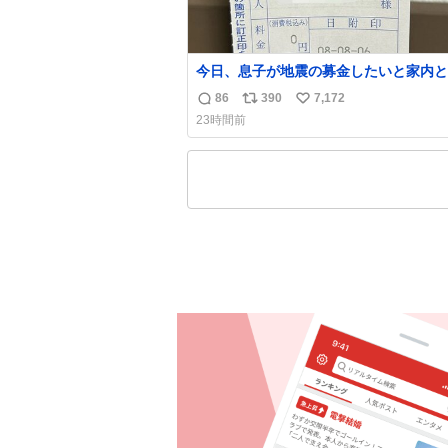
今日、息子が地震の募金したいと家内と
局に行ったみたいです。おもちゃとか買
86
390
7,172
返
リ
い
択肢もあったと思うけど、自分で貯めて
23時間前
円を役に立てて欲しい、みんなも元気に
信
ポ
い
て欲しいと。家内も一緒に募金したので
数
ス
ね
分も何かできたらなぁと思いました。
ト
数
数