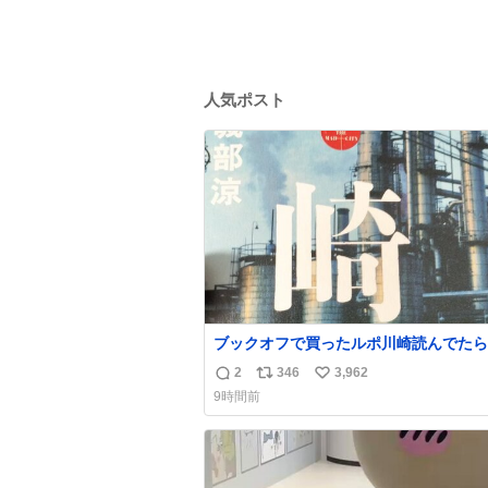
人気ポスト
ブックオフで買ったルポ川崎読んでたら
の持ち主がラッパーになる決意をした形
2
346
3,962
返
リ
い
あってウケた
9時間前
信
ポ
い
数
ス
ね
ト
数
数