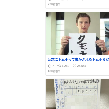
返
リ
い
news.livedoor.com/article/detail… 任天堂が
22時間前
令和8年熊本地震の被災者支援として、
信
ポ
い
助法適用地域からの同社製品の修理につ
数
ス
ね
て、27年2月1日まで無償で対応すると
ト
数
た。「Switch 2」や「Switch」「Joy-
数
などが対象。
公式にトムホって書かされるトムホまだ
い
7
1,280
24,547
返
リ
い
18時間前
信
ポ
い
数
ス
ね
ト
数
数