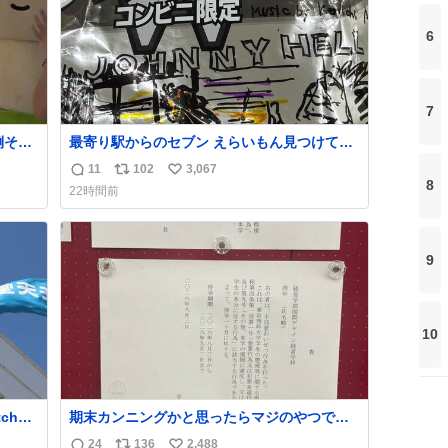
6
7
倒そう
最寄り駅からのセブン えらいもん見つけてし
まった これ売ってくれへんかな… #浅井健
11
102
3,067
返
リ
い
一 #ポテチ #ロックの名盤
8
22時間前
信
ポ
い
数
ス
ね
ト
数
9
数
10
ch
期末カンニングかと思ったらマジのやつで草
B4でIDMってことはおそらく就職だし、内定
24
136
2,488