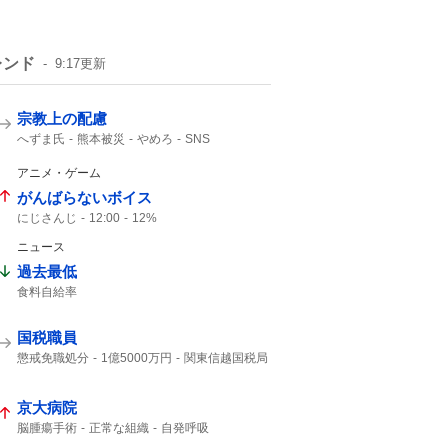
レンド
9:17
更新
宗教上の配慮
へずま氏
熊本被災
やめろ
SNS
アニメ・ゲーム
がんばらないボイス
にじさんじ
12:00
12%
ニュース
過去最低
食料自給率
国税職員
懲戒免職処分
1億5000万円
関東信越国税局
知り合った
受け取り
税務調査
京大病院
脳腫瘍手術
正常な組織
自発呼吸
通常の生活
腫瘍でない