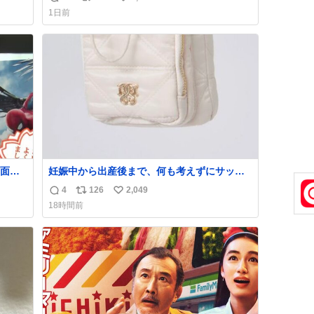
返
リ
い
取り消し？ それと夏休み期間の停学って無意
1日前
災害救
味じゃね？
信
ポ
い
い
数
ス
ね
発表し
ト
数
Con」
数
面白
妊娠中から出産後まで、何も考えずにサッと
持って行けるようなショルダーバッグが欲し
4
126
2,049
返
リ
い
いな〜と思っていたのだけど snidelでめちゃ
18時間前
くちゃピッタリなものを見つけたので買っ
信
ポ
い
た！✨ スマホと小物とペットボトルが入るの
数
ス
ね
最高すぎる🥹 しかもスマホ入れ独立してるし
ト
数
ファスナーない！地味に嬉しいやつ！！！
数