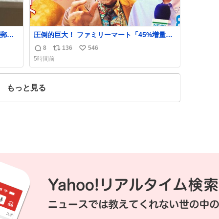
郵便
圧倒的巨大！ ファミリーマート「45%増量作
う選
戦」には都市伝説が隠されている、のかもし
8
136
546
返
リ
い
た2万
れない。 web-mu.jp/news/79509/
5時間前
なっ
信
ポ
い
、自
数
ス
ね
ト
数
もっと見る
数