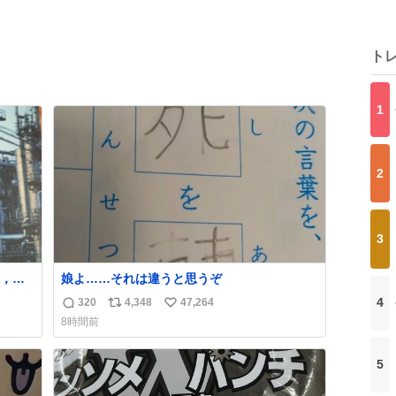
ト
1
2
3
，前
娘よ……それは違うと思うぞ
跡が
4
320
4,348
47,264
返
リ
い
8時間前
信
ポ
い
数
ス
ね
5
ト
数
数