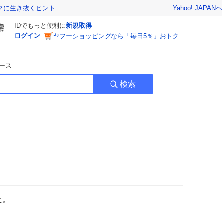
Yahoo! JAPAN
ヘ
トクに生き抜くヒント
IDでもっと便利に
新規取得
ログイン
ヤフーショッピングなら「毎日5％」おトク
ース
検索
た。