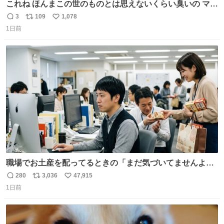
これね ほんまこの世のものとは思えないくらい臭いの マジ
で、死ぬほど、臭い 中に入ってる謎スクイーズのせいなん
3
109
1,078
返
リ
い
だけど
1日前
信
ポ
い
数
ス
ね
ト
数
数
職場でお土産を配ってるときの「まだ気づいてませんよ」
的な演技が毎回シンドい。
280
3,036
47,915
返
リ
い
1日前
信
ポ
い
数
ス
ね
ト
数
数