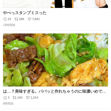
やべっスタンプミスった
15
280
7,601
返
リ
い
19時間前
信
ポ
い
数
ス
ね
ト
数
数
は…？美味すぎる。パパッと作れちゃうのに味濃いめで満
足感エグいの天才だろ🥹
3
104
1,314
返
リ
い
8時間前
信
ポ
い
数
ス
ね