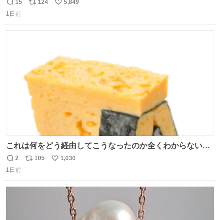
ッチンでひとり焼肉できてしあわせだもん՞ o̴̶̷̥ ̫ o̴̶̷̥ ՞
15
124
5,849
返
リ
い
1日前
信
ポ
い
数
ス
ね
ト
数
数
これは何をどう経由してこうなったのか全くわからない構
造のすしざんまいの玉子
2
105
1,030
返
リ
い
1日前
信
ポ
い
数
ス
ね
ト
数
数