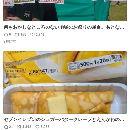
何もおかしなところのない地域のお祭りの屋台。あとなん
か割と聞き馴染みのあるBGMが流れてます #関広見まつり
6
859
1,746
返
リ
い
#関広見まつり2026
9時間前
信
ポ
い
数
ス
ね
ト
数
数
セブンイレブンのシュガーバタークレープとえんがわの寿
司を探している人へ！ シュガーバタークレープは目黒、品
21
1,362
5,265
返
リ
い