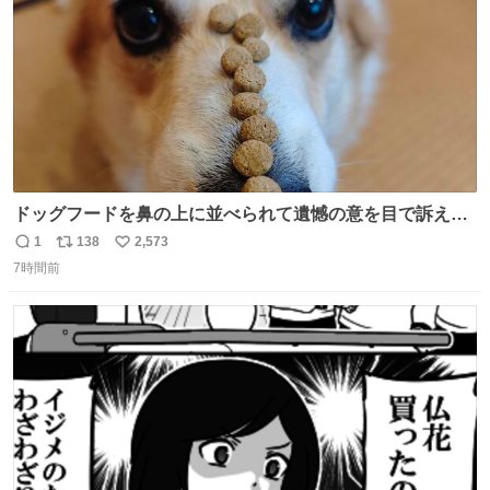
ドッグフードを鼻の上に並べられて遺憾の意を目で訴えて
くるコーギー
1
138
2,573
返
リ
い
7時間前
信
ポ
い
数
ス
ね
ト
数
数