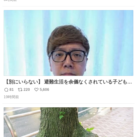
信
ポ
い
数
ス
ね
ト
数
数
【別にいらない】 避難生活を余儀なくされている子どもた
ちのためにヒカキンボックス1000個を寄付させていただき
81
220
5,606
返
リ
い
ました
19時間前
信
ポ
い
数
ス
ね
ト
数
数