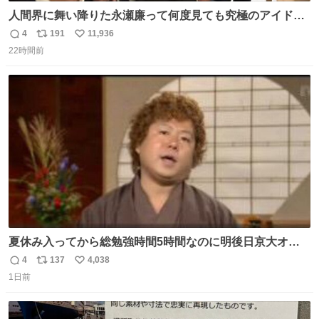
人間界に舞い降りた永瀬廉って何度見ても究極のアイドル
過ぎてずっと味する。美味い。
4
191
11,936
返
リ
い
22時間前
信
ポ
い
数
ス
ね
ト
数
数
夏休み入ってから総勉強時間5時間なのに明後日京大オー
プンで今これ
4
137
4,038
返
リ
い
1日前
信
ポ
い
数
ス
ね
ト
数