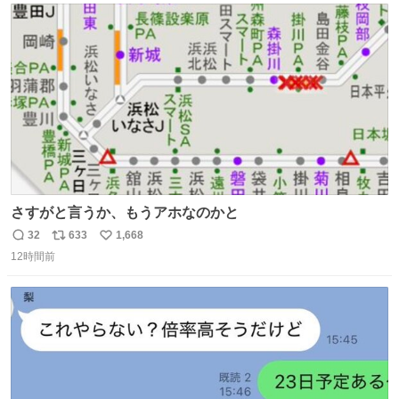
ト
数
数
さすがと言うか、もうアホなのかと
32
633
1,668
返
リ
い
12時間前
信
ポ
い
数
ス
ね
ト
数
数