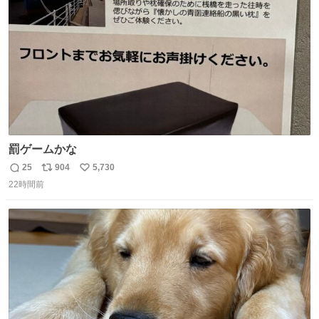
数
罰ゲームかな
25
904
5,730
返
リ
い
22時間前
信
ポ
い
数
ス
ね
ト
数
数