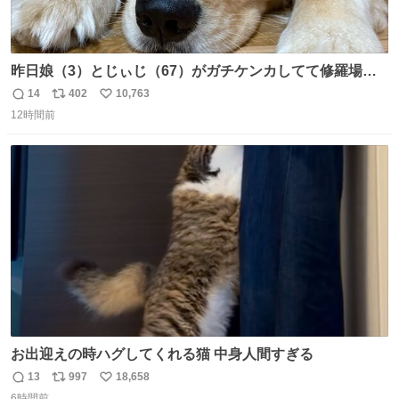
昨日娘（3）とじぃじ（67）がガチケンカしてて修羅場だ
ったんだけど、ふぉるては可能な限り平たくなってまし
14
402
10,763
返
リ
い
た。犬が1番空気読める。
12時間前
信
ポ
い
数
ス
ね
ト
数
数
お出迎えの時ハグしてくれる猫 中身人間すぎる
13
997
18,658
返
リ
い
6時間前