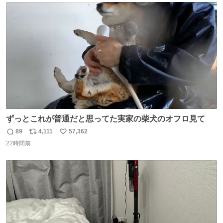
ト
数
数
ずっとこれが普通だと思ってた実家の柴犬のオフロ見て
89
4,111
57,362
返
リ
い
22時間前
信
ポ
い
数
ス
ね
ト
数
数