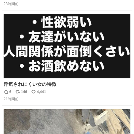
川、蒲田、渋谷、川崎、横浜、鶴見、九州の一部エリア限
23時間前
信
ポ
い
定商品で8月5日に発注が終了したため店舗に置いてあると
数
ス
ね
ころ少ないですが見つけたら即買いです🤩❣️
ト
数
数
浮気されにくい女の特徴
6
146
4,441
返
リ
い
21時間前
信
ポ
い
数
ス
ね
ト
数
数