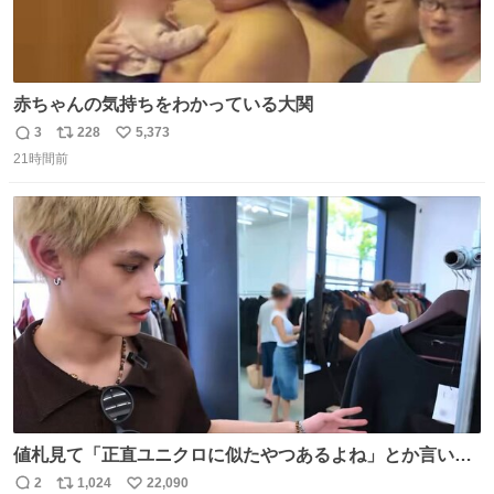
赤ちゃんの気持ちをわかっている大関
3
228
5,373
返
リ
い
21時間前
信
ポ
い
数
ス
ね
ト
数
数
値札見て「正直ユニクロに似たやつあるよね」とか言い出
すの好きすぎるWWWWWWWWWWWWW こちら側と同じ
2
1,024
22,090
返
リ
い