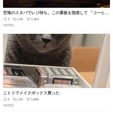
空港のスタバでレジ待ち。この看板を指差して 「コーヒー
苦手な人コーヒー飲まないよ！」て叫び続けてる子供いて
3
136
1,364
返
リ
い
吹き出しそうwお母さんお疲れ様です。
3時間前
信
ポ
い
数
ス
ね
ト
数
数
ニトリでメイクボックス買った
5
126
1,886
返
リ
い
3時間前
信
ポ
い
数
ス
ね