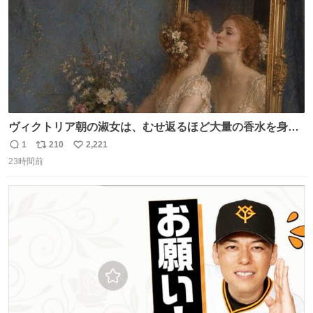
ヴィクトリア朝の淑女は、むせ返るほど大量の香水を身に
つけるものではないとされていた。それでも香水は、髪や
1
210
2,221
返
リ
い
肌の手入れと同じくらい、ヴィクトリア朝の女性達の美容
23時間前
信
ポ
い
習慣に欠かせないものだった。 当時の香水は、現在私たち
数
ス
ね
が知る香水よりも単純な組成で、その大部分は薔薇、菫、
ト
数
数
ベルガモット、