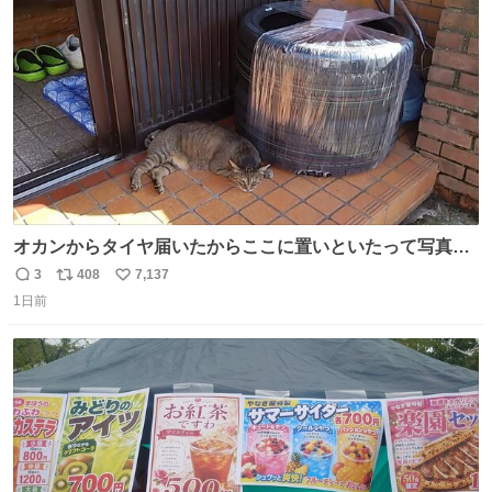
ト
数
数
オカンからタイヤ届いたからここに置いといたって写真送
られてきたけど明らかに猫が邪魔くさそうな顔してて草
3
408
7,137
返
リ
い
1日前
信
ポ
い
数
ス
ね
ト
数
数