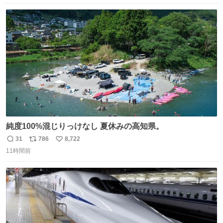
猫ちゃんがいた最大級のありがとうありがとうありがとう
数
ス
ね
ね〜〜〜！
ト
数
数
純度100%混じりっけなし 夏休みの高知県。
31
786
8,722
返
リ
い
11時間前
信
ポ
い
数
ス
ね
ト
数
数