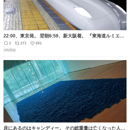
22:00、東京発。 翌朝6:59、新大阪着。 『東海道ルミエー
ルエクスプレス』が今夜、初運行！ 岐阜羽島駅で夜を越す
2
273
691
返
リ
い
東海道新幹線。寝台列車じゃないのに、朝まで新幹線とい
2時間前
信
ポ
い
う、なんだか特別体験😉 #TRAINTRIP #東海道ルミエール
数
ス
ね
エクスプレス
ト
数
数
床にあるのはキャンディー。 その総重量は亡くなった人と