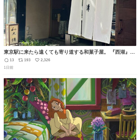
東京駅に来たら遠くても寄り道する和菓子屋。 『西湖』と
いう笹に包まれ、蓮根の粉で出来た生菓子がたまらなく美
13
193
2,326
返
リ
い
味しい。 笹の香りと和三盆の風味、蓮粉のもちもちと特徴
1日前
信
ポ
い
ある食感は唯一無二。
数
ス
ね
ト
数
数