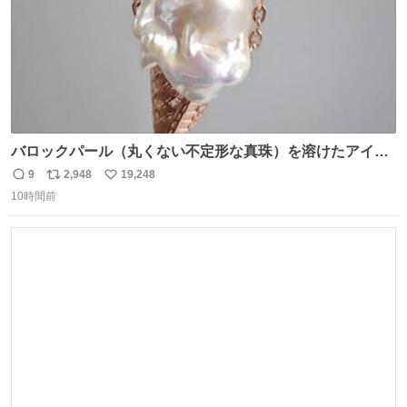
バロックパール（丸くない不定形な真珠）を溶けたアイス
や飴玉、雲、アヒルに見立ててジュエリーデザイナー、
9
2,948
19,248
返
リ
い
Ben Choi 蔡俊文さんの作品。
10時間前
信
ポ
い
instagram.com/bcjoaillerie/
数
ス
ね
ト
数
数