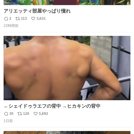
アリエッティ部屋やっぱり憧れ
2
113
3,631
返
リ
い
22時間前
信
ポ
い
数
ス
ね
ト
数
数
←シェイドゥラエフの背中 →ヒカキンの背中
30
120
5,692
返
リ
い
1日前
信
ポ
い
数
ス
ね