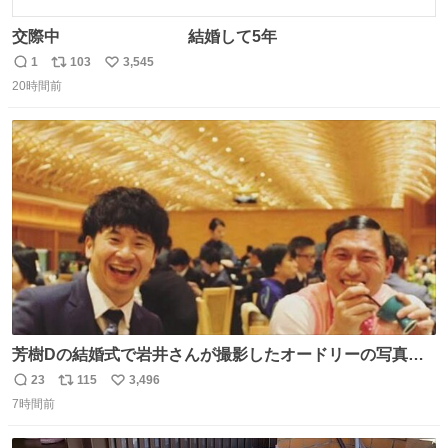
交際中 結婚して5年
1
103
3,545
返
リ
い
20時間前
信
ポ
い
数
ス
ね
ト
数
数
芳樹Dの結婚式で岩井さんが撮影したオードリーの写真が
本当好きなのよね。確か3枚目はもうすでに出来上がって
23
115
3,496
返
リ
い
いる春日さんがウェイターにハイボールを懇願している所
7時間前
信
ポ
い
じゃなかったかな
数
ス
ね