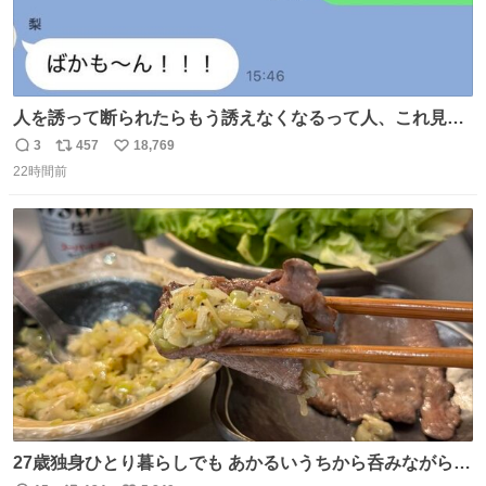
人を誘って断られたらもう誘えなくなるって人、これ見て
元気出してほしい
3
457
18,769
返
リ
い
22時間前
信
ポ
い
数
ス
ね
ト
数
数
27歳独身ひとり暮らしでも あかるいうちから呑みながらキ