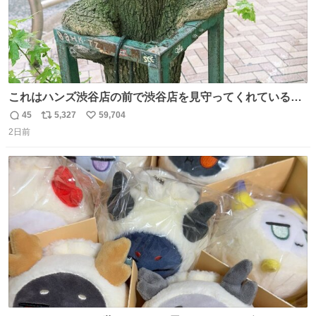
これはハンズ渋谷店の前で渋谷店を見守ってくれている
「くつろ木」。
45
5,327
59,704
返
リ
い
2日前
信
ポ
い
数
ス
ね
ト
数
数