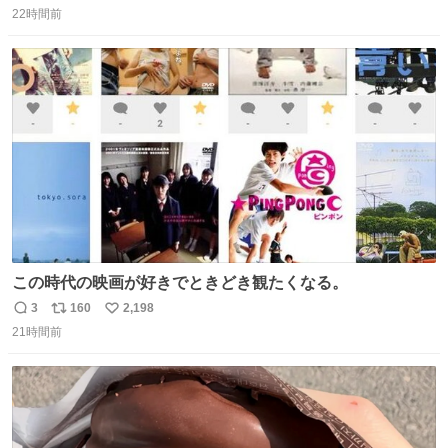
感覚助かる🙂‍↕️🙂‍↕️🙂‍↕️
22時間前
信
ポ
い
数
ス
ね
ト
数
数
この時代の映画が好きでときどき観たくなる。
3
160
2,198
返
リ
い
21時間前
信
ポ
い
数
ス
ね
ト
数
数