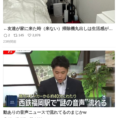
←友達が家に来た時（来ない）掃除機丸出しは生活感が出
てかっこ悪いなぁ →せや
2
145
2,076
返
リ
い
23時間前
信
ポ
い
数
ス
ね
ト
数
数
動ありの音声ニュースで流れてるのまじかw