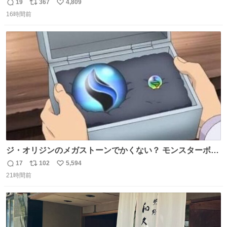
19
367
4,809
返
リ
い
16時間前
信
ポ
い
数
ス
ね
ト
数
数
ジ・オリジンのメガストーンでかくない？ モンスターボー
ルと同じくらいの大きさあるけどメガストーンってこんな
17
102
5,594
返
リ
い
にでかいの？
21時間前
信
ポ
い
数
ス
ね
ト
数
数