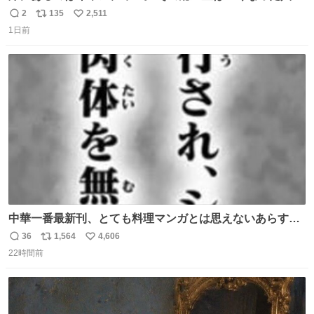
同等の重さだそうです。 鑑賞者は一つ持ち帰れますが、亡
2
135
2,511
返
リ
い
くなった人の一部を持ち帰っているような感覚になりまし
1日前
信
ポ
い
た。 勇気を出して口に入れたら、ハッカ味😳✨ #ポーラ美
数
ス
ね
術館
ト
数
数
中華一番最新刊、とても料理マンガとは思えないあらすじ
の書き出ししてて最高
36
1,564
4,606
返
リ
い
22時間前
信
ポ
い
数
ス
ね
ト
数
数