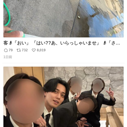
客👴「おい」 「はい??あ、いらっしゃいませ」 👴「さっ
きからずっと水出しっぱなしでもったいないだろ」 「静電
79
732
8,019
返
リ
い
気を逃がし、熱くなった地面の温度を下げ、引火事故の防
1日前
信
ポ
い
止の為必要な作業です」 👴「水不足の昨今にもったいない
数
ス
ね
ことをするな!!」 それでは歌います、聞いてください 「井
ト
数
数
戸水」