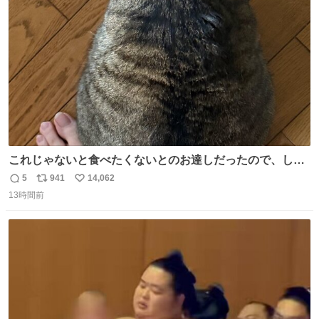
ト
数
数
これじゃないと食べたくないとのお達しだったので、しっ
ぽ置き場係になっている
5
941
14,062
返
リ
い
13時間前
信
ポ
い
数
ス
ね
ト
数
数