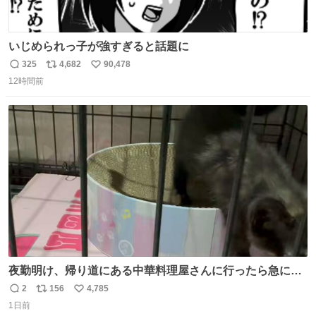
いじめられっ子が強すぎると話題に
325
4,682
90,478
返
リ
い
12時間前
信
ポ
い
数
ス
ね
ト
数
数
夜勤明け、帰り道にある中華料理屋さんに行ったら急に
「トイレニネコチャンイルヨ！ドウブツスキデショ！」と
2
156
4,785
返
リ
い
言われ(好きだけどさ……)とトイレ行ったらまじで可愛い
1日前
信
ポ
い