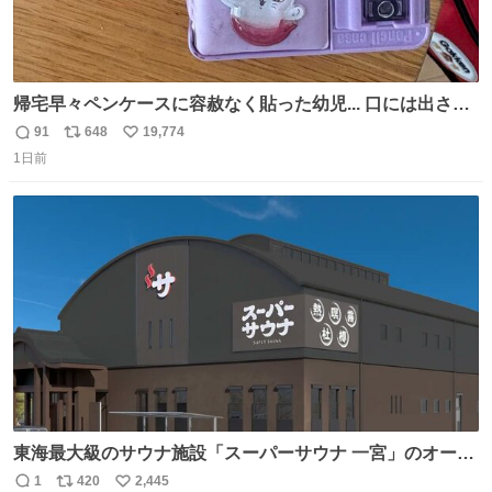
帰宅早々ペンケースに容赦なく貼った幼児... 口には出さぬ
が勿体無い精神で心がざわつく.....ッ
91
648
19,774
返
リ
い
1日前
信
ポ
い
数
ス
ね
ト
数
数
東海最大級のサウナ施設「スーパーサウナ 一宮」のオープ
ン日が2026年9月8日に決定‼️ 5種類の本格サウナや4種類の
1
420
2,445
返
リ
い