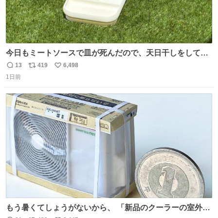
今日もミートソースで皿が死んだので、天日干しをしてい
ます🍝 ありがとう先人の知恵
13
419
6,498
返
リ
い
1日前
信
ポ
い
数
ス
ね
ト
数
数
もう暑くてしょうがないから、 「新品のクーラーの室外機