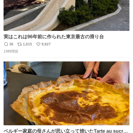
実はこれは96年前に作られた東京最古の滑り台
36
1,015
9,927
返
リ
い
19時間前
信
ポ
い
数
ス
ね
ト
数
数
ベルギー家庭の母さんが思い立って焼いたTarte au sucre