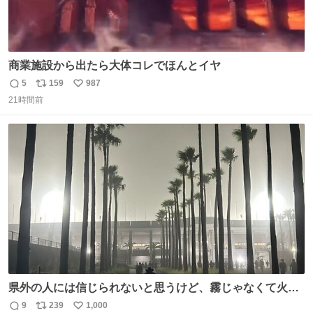
商業施設から出たら大体コレでほんとイヤ
5
159
987
返
リ
い
21時間前
信
ポ
い
数
ス
ね
ト
数
数
県外の人には信じられないと思うけど、霧じゃなくて火山
灰です🌋 #桜島
9
239
1,000
返
リ
い