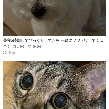
昼寝5時間してびっくりしてたら 一緒にソワソワしてくれ
た
5
1,503
39,199
返
リ
い
20時間前
信
ポ
い
数
ス
ね
ト
数
数