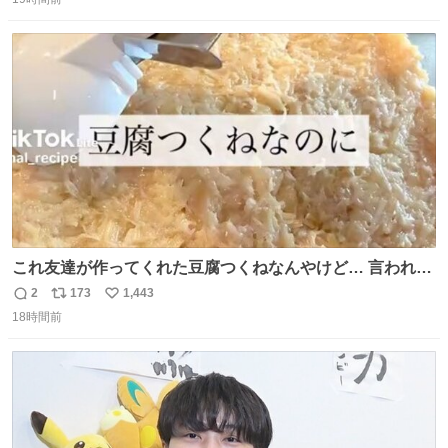
信
ポ
い
なりました😎
数
ス
ね
ト
数
数
これ友達が作ってくれた豆腐つくねなんやけど… 言われる
まで豆腐って気づかなかった🤣✨ふわふわで食べ応えある
2
173
1,443
返
リ
い
し普通につくねより好きかもしれん🥹🤍 ダイエット中でも
18時間前
信
ポ
い
罪悪感なく食べられるの最高👇
数
ス
ね
ト
数
数