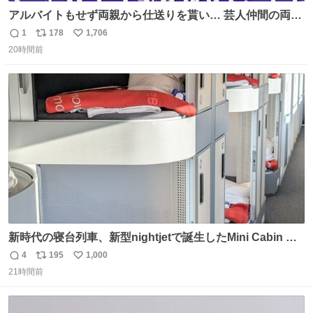
アルバイトもせず両親から仕送りを貰い… 芸人仲間の両親
のスネまでかじる!? ドンデコルテ銀次⚡️ 無料見逃し配信は
1
178
1,706
返
リ
い
こちらから ▶︎abema.go.link/gBLVb ◤しくじり先生
20時間前
信
ポ
い
ABEMAにて毎週最新話無料配信中◢ @10000nabe
数
ス
ね
@akmllube0617
ト
数
数
新時代の寝台列車、新型nightjetで誕生したMini Cabin ま
さに走るカプセルホテルといった感じで、一人旅で利用す
4
195
1,000
返
リ
い
るのにはちょうどいい設備。 他の人も言ってましたが、サ
21時間前
信
ポ
い
ンライズの後継に欲しい…
数
ス
ね
ト
数