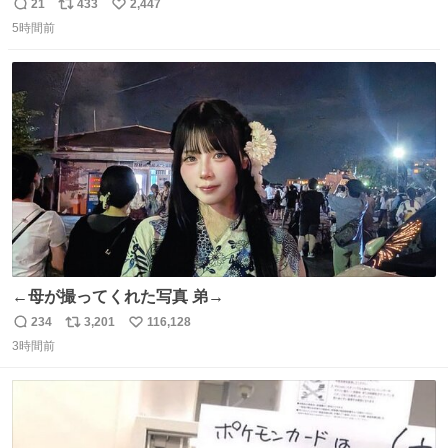
のミニチュア」 でも見ていってよ
21
433
2,447
返
リ
い
5時間前
信
ポ
い
数
ス
ね
ト
数
数
←母が撮ってくれた写真 弟→
234
3,201
116,128
返
リ
い
3時間前
信
ポ
い
数
ス
ね
ト
数
数