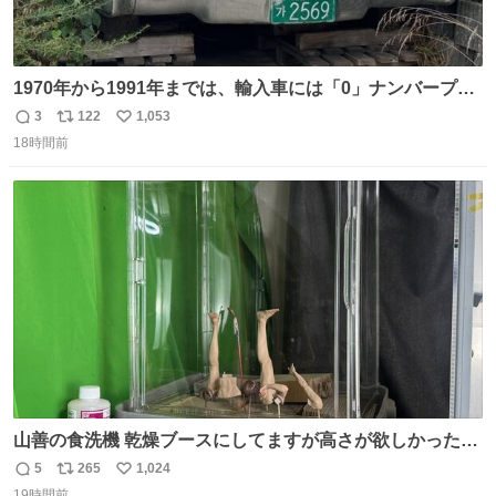
1970年から1991年までは、輸入車には「0」ナンバープレ
ートが使用されていました。 その後、この制度は廃止さ
3
122
1,053
返
リ
い
れ、すべての「0」ナンバープレートは抹消・無効化され
18時間前
信
ポ
い
ました。 ところが最近、その「0」ナンバープレートを装
数
ス
ね
着した車両が発見されました。 今でも残っていること自体
ト
数
数
が奇跡です……。
山善の食洗機 乾燥ブースにしてますが高さが欲しかったの
でコレクションケースを置くだけのツルセコ改造 扉が手前
5
265
1,024
返
リ
い
に開き天井の温度もしっかり上がるのでかなり使いやすく
19時間前