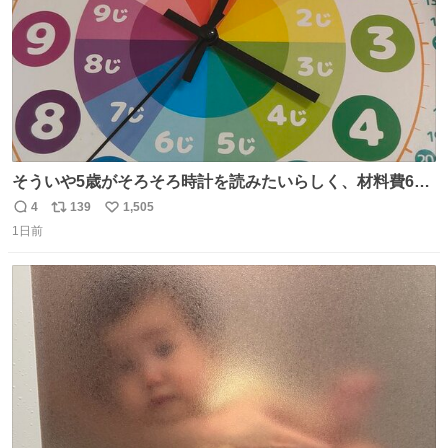
そういや5歳がそろそろ時計を読みたいらしく、材料費600
円で作れる知育時計作ってみた！ めっちゃ簡単！ ありがと
4
139
1,505
返
リ
い
う先人！
1日前
信
ポ
い
数
ス
ね
ト
数
数