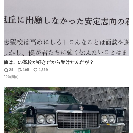
数
俺はこの高校が好きだから受けたんだが？
25
105
4,259
返
リ
い
20時間前
信
ポ
い
数
ス
ね
ト
数
数