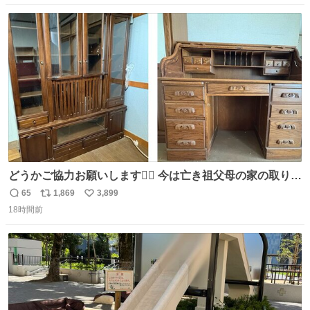
場所じゃない。 5年振りの志摩スペイン村パルケエスパー
数
ス
ね
ニャは益々素晴らしい場所になってる
ト
数
数
どうかご協力お願いします🙇‍♂️ 今は亡き祖父母の家の取り壊
しが決まり、どうしても処分して欲しくない食器棚と机の
65
1,869
3,899
返
リ
い
引き取り手を探しております この2つは私の祖母が当初一
18時間前
信
ポ
い
目惚れで購入したもので、祖母はc型肝炎で58歳という若
数
ス
ね
さで亡くなりましたが、この家具達をとても大切にしてお
ト
数
数
りました 続く↓