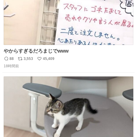
やからすぎるだろまじでwww
88
3,553
45,409
返
リ
い
18時間前
信
ポ
い
数
ス
ね
ト
数
数