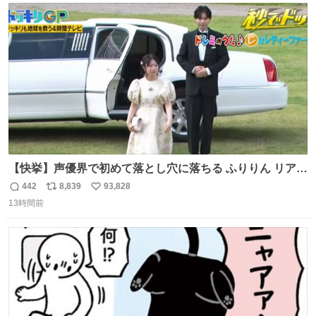
ト
数
数
【快挙】声優界で初めて落とし穴に落ちる ふりりん リアク
ションが最高過ぎる🤣 #ドッキリGP #降幡愛
442
8,839
93,828
返
リ
い
13時間前
信
ポ
い
数
ス
ね
ト
数
数