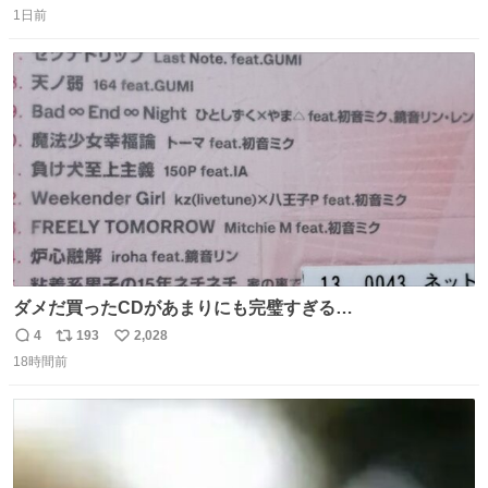
⽔⾵呂、約50名が同時に休息できる休憩スペースなど、男
1日前
信
ポ
い
性が求める設備を極限まで突き詰めた「サウナの理想郷」
数
ス
ね
😍😍😍 ⬇️詳細ページ⬇️ supersento.com/chubu/aichi/ic…
ト
数
数
ダメだ買ったCDがあまりにも完璧すぎる…
4
193
2,028
返
リ
い
18時間前
信
ポ
い
数
ス
ね
ト
数
数