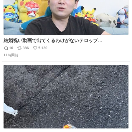
結婚祝い動画で出てくるわけがないテロップ
youtu.be/4pJ7U22AYtw
10
386
5,120
返
リ
い
11時間前
信
ポ
い
数
ス
ね
ト
数
数