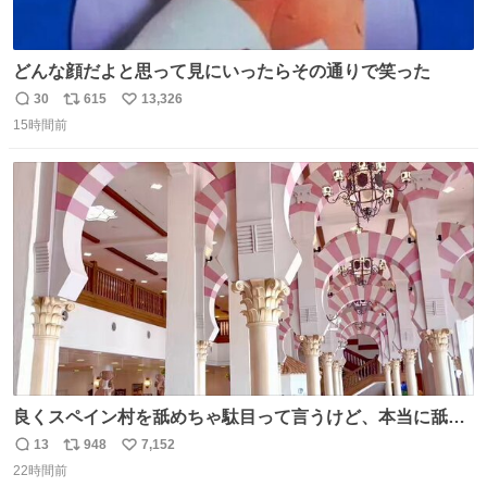
どんな顔だよと思って見にいったらその通りで笑った
30
615
13,326
返
リ
い
15時間前
信
ポ
い
数
ス
ね
ト
数
数
良くスペイン村を舐めちゃ駄目って言うけど、本当に舐め
ちゃ行けないのはスペィン村ホテル🏛🏨 だってロビーから
13
948
7,152
返
リ
い
中庭抜けるだけでこの有様🤩 ディズニーホテル泊まってる
22時間前
信
ポ
い