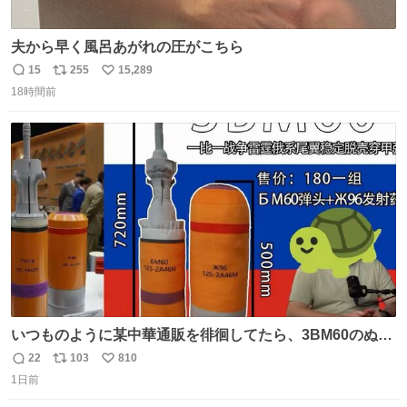
夫から早く風呂あがれの圧がこちら
15
255
15,289
返
リ
い
18時間前
信
ポ
い
数
ス
ね
ト
数
数
いつものように某中華通販を徘徊してたら、3BM60のぬい
ぐるみを発見してしまった…。
22
103
810
返
リ
い
1日前
信
ポ
い
数
ス
ね