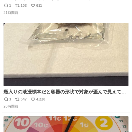
は「砂糖のケーキ」。パイ生地に砂糖をたっぷり振りか
1
103
611
返
リ
い
け、クリームと卵の液を注いで焼くだけ。溶けた砂糖はね
21時間前
信
ポ
い
っとり甘い層になり、懐かしい味。「フランス北部とベル
数
ス
ね
ギーのだよ」というこれ、素朴な焼菓子に見えてナポレオ
ト
数
数
ン戦争の歴史があった。
瓶入りの液浸標本だと容器の形状で対象が歪んで見えてし
まうことから、なるべく歪みがない状態で観察しやすいよ
3
547
4,220
返
リ
い
うにこのような形で保存していると前に科博の先生から教
20時間前
信
ポ
い
えてもらった #国立科学博物館
数
ス
ね
ト
数
数