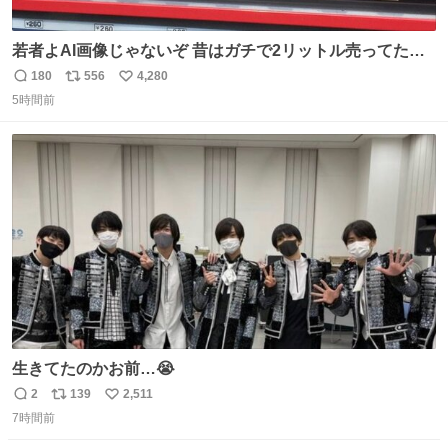
若者よAI画像じゃないぞ 昔はガチで2リットル売ってたん
やでw
180
556
4,280
返
リ
い
5時間前
信
ポ
い
数
ス
ね
ト
数
数
生きてたのかお前…😭
2
139
2,511
返
リ
い
7時間前
信
ポ
い
数
ス
ね