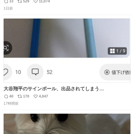
33
529
11,074
返
リ
い
1日前
信
ポ
い
数
ス
ね
ト
数
数
大谷翔平のサインボール、出品されてしまう…
40
170
4,047
返
リ
い
17時間前
信
ポ
い
数
ス
ね
ト
数
数