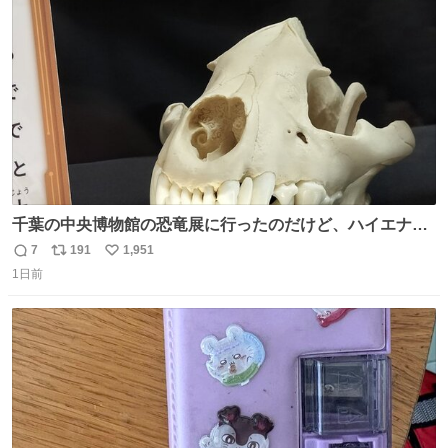
ト
数
数
千葉の中央博物館の恐竜展に行ったのだけど、ハイエナの
鼻の奥の構造が素敵すぎて張り付いてしまった
7
191
1,951
返
リ
い
1日前
信
ポ
い
数
ス
ね
ト
数
数