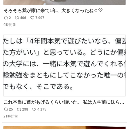
そろそろ我が家に来て1年、大きくなったね☺️🤍
2
406
7,007
返
リ
い
9時間前
信
ポ
い
数
ス
ね
ト
数
数
これ本当に首がもげるくらい頷いた。 私は入学前に送られ
てきた、大学のサークル紹介冊子を見た時点で終わりを感
25
298
4,175
返
リ
い
じたので、女子大でもないくせに偏差値の高い大学のイン
21時間前
信
ポ
い
カレサークルに突撃して所属するという奇行で事なきを得
数
ス
ね