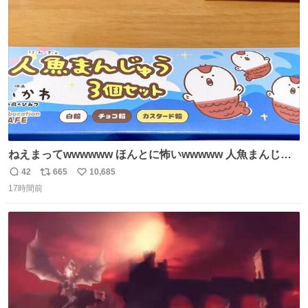
た。 高偏差値に行けないならせめてそれくらいした方が予
ト
数
数
後がいいです。 https://t.co/9nMHIrETkw
ねえまってwwwwww ほんとに怖いwwwww 人魚まんじゅ
う買ってきたから私も永遠のいのちを…ぐへへ…と思いな
42
665
10,685
返
リ
い
がら1つ食べたら 奥歯欠けたんだけど！！！！？？？ しか
17時間前
信
ポ
い
もガッツリ😭 まんじゅうだよ？？？？？？ ガリッて言っ
数
ス
ね
たから何？と思って口から出したら自分の歯wwwwww セ
ト
数
数
イレーンの呪いじゃん😭