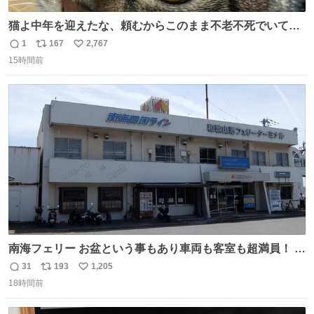
猫よ中年を迎えたな、頼むからこのまま不老不死でいてく
れ…と願ってから、いや人間の家族が死に絶えて猫だけこ
1
167
2,767
返
リ
い
の世に置いていくなんてひどいことはできない…と思って
15時間前
信
ポ
い
から、猫のこの可愛さと愛嬌なら未来永劫ほかの人間に可
数
ス
ね
愛がられて困ることもなかろうなと思ったのでやっぱり猫
ト
数
数
よ不老不死でいてくれ
南海フェリー お盆という事もあり車両も客室も超満員！ 廃
止になったらどうなるのコレ？
31
193
1,205
返
リ
い
18時間前
信
ポ
い
数
ス
ね