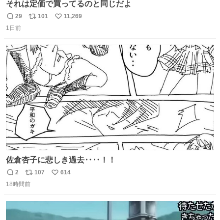
それは定価で買ってるのと同じだよ
29
101
11,269
返
リ
い
1日前
信
ポ
い
数
ス
ね
ト
数
数
佐倉杏子に悲しき過去‥‥！！
2
107
614
返
リ
い
18時間前
信
ポ
い
数
ス
ね
ト
数
数