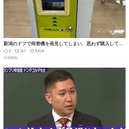
新潟のドフで両替機を発見してしまい、思わず購入してし
まい大阪に発送するイベントが発生
2
117
5,514
返
リ
い
21時間前
信
ポ
い
数
ス
ね
ト
数
数