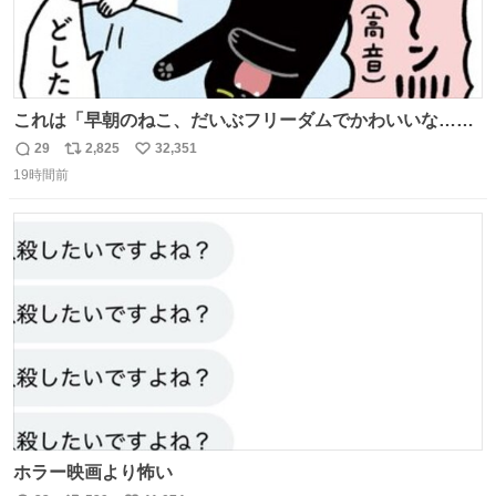
これは「早朝のねこ、だいぶフリーダムでかわいいな…」
の絵日記です🎐
29
2,825
32,351
返
リ
い
19時間前
信
ポ
い
数
ス
ね
ト
数
数
ホラー映画より怖い