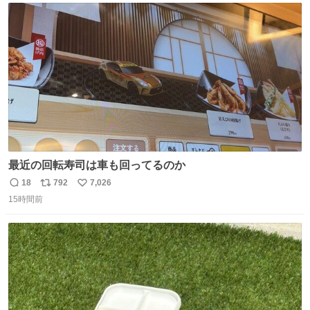
ト
数
数
最近の回転寿司は車も回ってるのか
18
792
7,026
返
リ
い
15時間前
信
ポ
い
数
ス
ね
ト
数
数