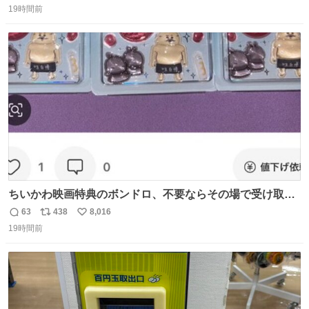
19時間前
信
ポ
い
数
ス
ね
ト
数
数
ちいかわ映画特典のボンドロ、不要ならその場で受け取り
辞退すれば良いのに白々しい
63
438
8,016
返
リ
い
19時間前
信
ポ
い
数
ス
ね
ト
数
数