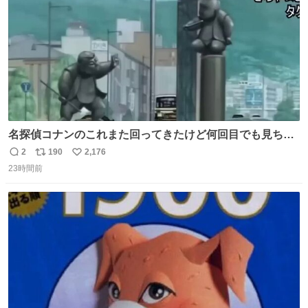
名探偵コナンのこれまた回ってきたけど何回目でも見ちゃ
う魔力あるのよな
2
190
2,176
返
リ
い
23時間前
信
ポ
い
数
ス
ね
ト
数
数