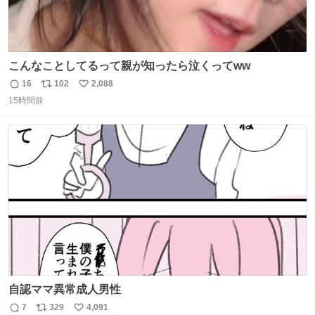
こんなことしてるって親が知ったら泣くってww
16
102
2,088
返
リ
い
15時間前
信
ポ
い
数
ス
ね
ト
数
数
自認ママ異常成人男性
7
329
4,091
返
リ
い