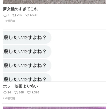
夢女極めすぎてこれ
2
286
4,539
返
リ
い
13時間前
信
ポ
い
数
ス
ね
ト
数
数
ホラー映画より怖い
24
368
7,370
返
リ
い
22時間前
信
ポ
い
数
ス
ね