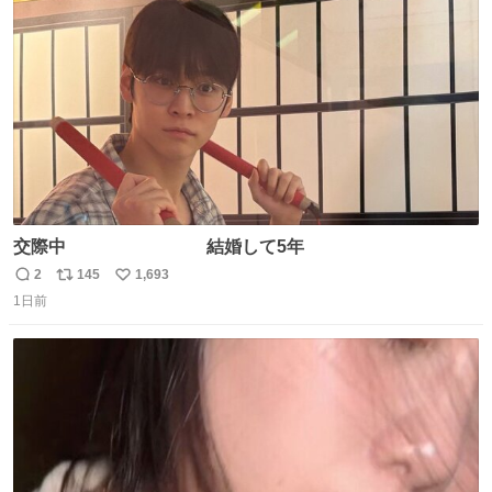
ト
数
数
交際中 結婚して5年
2
145
1,693
返
リ
い
1日前
信
ポ
い
数
ス
ね
ト
数
数