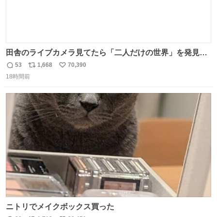
田舎のライブカメラ見てたら「二人だけの世界」を発見し
た
53
1,668
70,390
返
リ
い
18時間前
信
ポ
い
数
ス
ね
ト
数
数
ニトリでメイクボックス買った