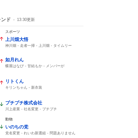
レンド
13:30
更新
スポーツ
上川畑大悟
神川畑
走者一掃
上川畑
タイムリー
北海道日本ハム
如月れん
蝶屋はなび
甘結もか
メンバーが
アンバサダー就任
アンバサダー
リトくん
キリンちゃん
新衣装
プチプチ株式会社
川上産業
社名変更
プチプチ
動物
いのちの党
党名変更
れいわ新選組
問題ありません