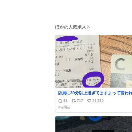
ほかの人気ポスト
店員に30分以上過ぎてますよって言わ
だけど、なんかヲレ13秒しか滞在許さ
53
717
26,730
返
リ
い
かったっぽい え？なんで？
8時間前
信
ポ
い
数
ス
ね
ト
数
数