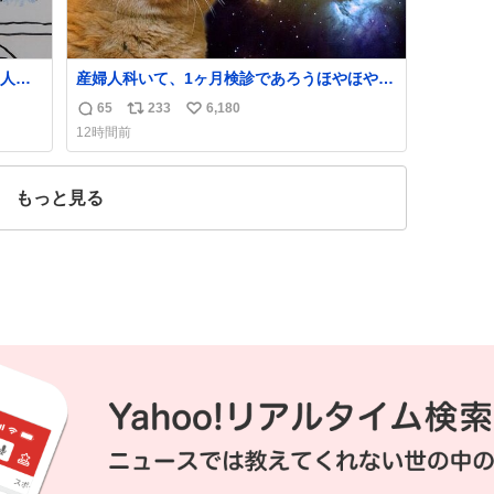
人前
産婦人科いて、1ヶ月検診であろうほやほや赤
てい
ちゃん👩‍🍼と推定2,3歳の女の子👧🏻をワンオ
65
233
6,180
返
リ
い
ペで連れてるママがいるのだけども 女の子ず
12時間前
っとママの側から離れない…⁉️ 手を繋がなくて
信
ポ
い
もうろちょろしないしママが歩いたらピクミ
数
ス
ね
ンみたいにﾄﾃﾄﾃついてってるし逃走しないし
ト
数
もっと見る
脱走しないし逃げないし走ら文字数
数