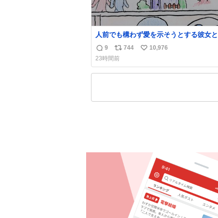
人前でも構わず愛を示そうとする彼女と
では恥ずかしいけど彼女を死ぬほど愛し
9
744
10,976
返
リ
い
る彼氏 同士いませんか✋️
23時間前
信
ポ
い
数
ス
ね
ト
数
数