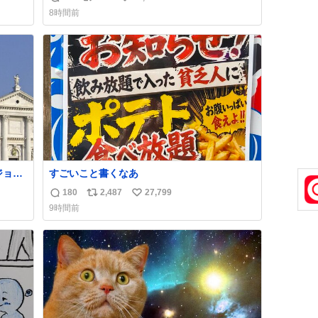
返
リ
い
8時間前
信
ポ
い
数
ス
ね
ト
数
数
すごいこと書くなあ
180
2,487
27,799
返
リ
い
9時間前
信
ポ
い
数
ス
ね
ト
数
数