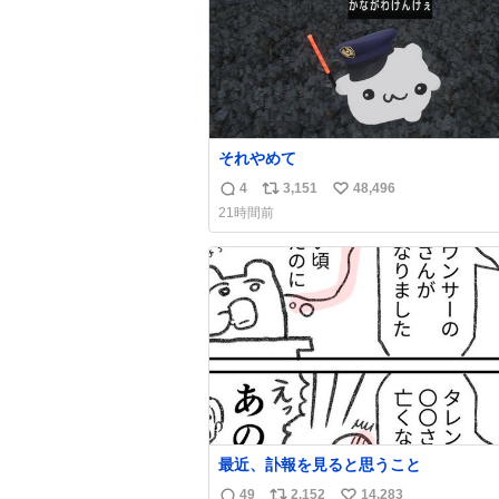
それやめて
4
3,151
48,496
返
リ
い
21時間前
信
ポ
い
数
ス
ね
ト
数
数
最近、訃報を見ると思うこと
49
2,152
14,283