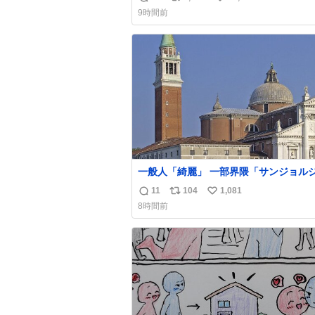
返
リ
い
9時間前
信
ポ
い
数
ス
ね
ト
数
数
一般人「綺麗」 一部界隈「サンジョルジョ…
サンジョルジョマ…ジョルノジョバァー
11
104
1,081
返
リ
い
ナ！！』
8時間前
信
ポ
い
数
ス
ね
ト
数
数