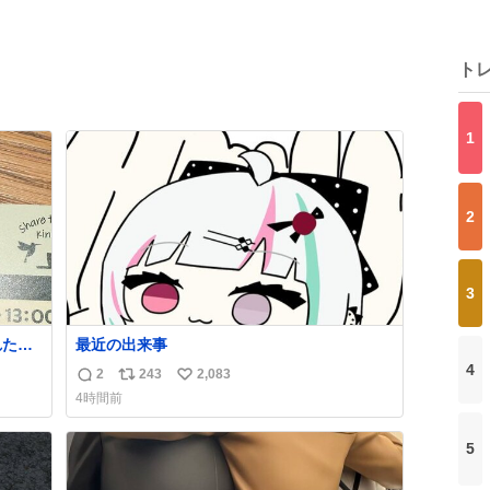
ト
1
2
3
れたん
最近の出来事
れてな
4
2
243
2,083
返
リ
い
4時間前
信
ポ
い
数
ス
ね
5
ト
数
数