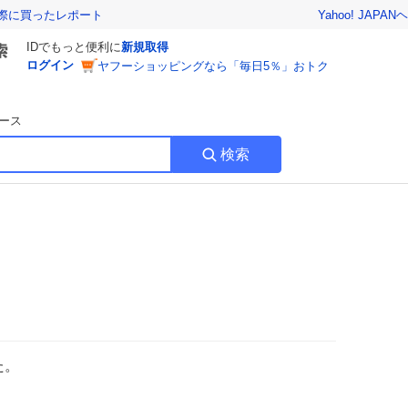
Yahoo! JAPAN
ヘ
実際に買ったレポート
IDでもっと便利に
新規取得
ログイン
ヤフーショッピングなら「毎日5％」おトク
ース
検索
た。