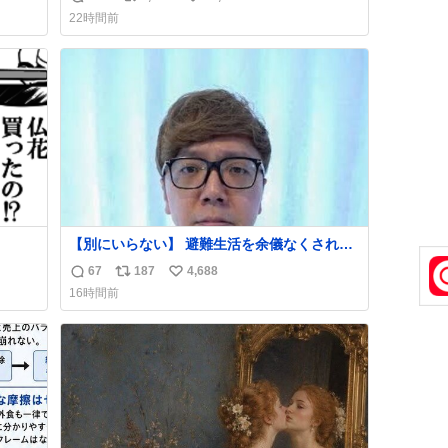
返
リ
い
22時間前
信
ポ
い
数
ス
ね
ト
数
数
【別にいらない】 避難生活を余儀なくされて
いる子どもたちのためにヒカキンボックス
67
187
4,688
返
リ
い
1000個を寄付させていただきました
16時間前
信
ポ
い
数
ス
ね
ト
数
数