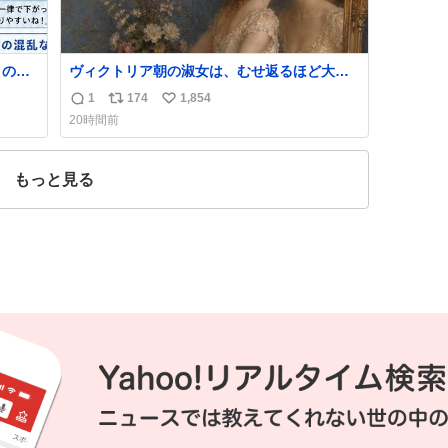
）の比
ヴィクトリア朝の淑女は、むせ返るほど大量
と思い
の香水を身につけるものではないとされてい
1
174
1,854
返
リ
い
た。それでも香水は、髪や肌の手入れと同じ
20時間前
くらい、ヴィクトリア朝の女性達の美容習慣
信
ポ
い
に欠かせないものだった。 当時の香水は、現
数
ス
ね
在私たちが知る香水よりも単純な組成で、そ
ト
数
もっと見る
の大部分は薔薇、菫、ベルガモット、
数