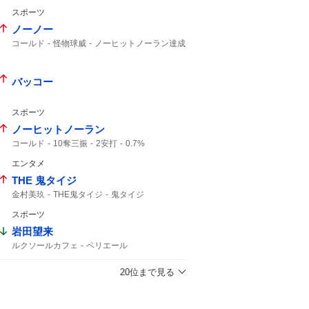
北北海道
ビデオ検証
初勝利
タイブレーク
スポーツ
ノーノー
コールド
怪物球威
ノーヒットノーラン達成
バッコー
スポーツ
ノーヒットノーラン
コールド
10奪三振
2安打
0.7%
エンタメ
THE 鬼タイジ
金村美玖
THE鬼タイジ
鬼タイジ
スポーツ
岩田望来
ルクソールカフェ
ペリエール
テーオーパスワード
20位まで見る