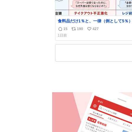
食料品だけ1％と、一律（例として5％
較表を作ってみました。 参考になるか
15
190
427
返
リ
い
ます。
1日前
信
ポ
い
数
ス
ね
ト
数
数