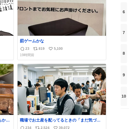
6
7
罰ゲームかな
23
819
5,100
返
リ
い
8
19時間前
信
ポ
い
数
ス
ね
ト
数
9
数
10
ちから
職場でお土産を配ってるときの「まだ気づい
しあ
てませんよ」的な演技が毎回シンドい。
234
2,524
39,072