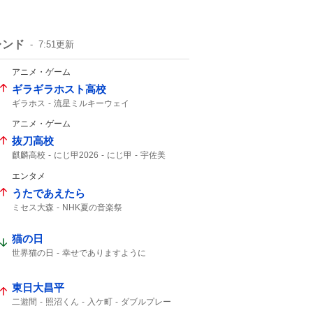
レンド
7:51
更新
アニメ・ゲーム
ギラギラホスト高校
ギラホス
流星ミルキーウェイ
ミルキーウェイ
不破湊
アニメ・ゲーム
抜刀高校
麒麟高校
にじ甲2026
にじ甲
宇佐美
エンタメ
うたであえたら
ミセス大森
NHK夏の音楽祭
猫の日
世界猫の日
幸せでありますように
東日大昌平
二遊間
照沼くん
入ケ町
ダブルプレー