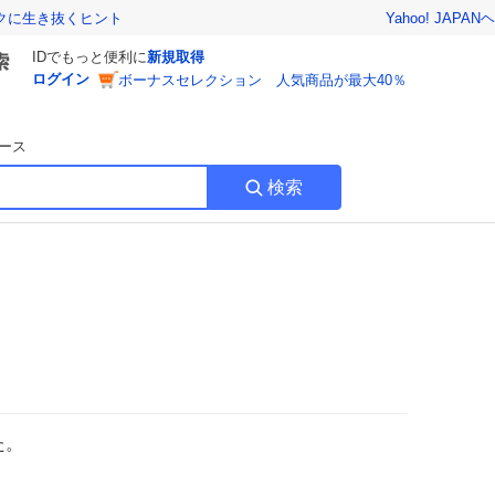
Yahoo! JAPAN
ヘ
トクに生き抜くヒント
IDでもっと便利に
新規取得
ログイン
ボーナスセレクション 人気商品が最大40％
ース
検索
た。