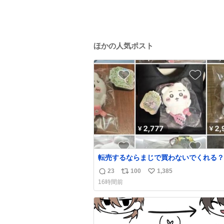
ほかの人気ポスト
転売するならまじで買わないでくれる？
23
100
1,385
返
リ
い
16時間前
信
ポ
い
数
ス
ね
ト
数
数