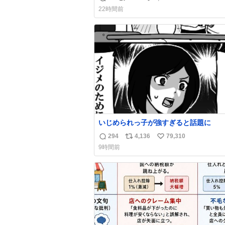
返
リ
い
わせだもん՞ o̴̶̷̥ ̫ o̴̶̷̥ ՞
22時間前
信
ポ
い
数
ス
ね
ト
数
数
いじめられっ子が強すぎると話題に
294
4,136
79,310
返
リ
い
9時間前
信
ポ
い
数
ス
ね
ト
数
数