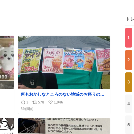
ト
1
2
3
何もおかしなところのない地域のお祭りの屋
台。あとなんか割と聞き馴染みのあるBGMが
3
578
1,046
4
返
リ
い
流れてます #関広見まつり #関広見まつり
6時間前
2026
信
ポ
い
数
ス
ね
ト
数
5
数