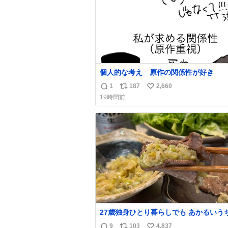
個人的な考え 原作の関係性が好き
1
187
2,660
返
リ
い
19時間前
信
ポ
い
数
ス
ね
ト
数
数
27歳独身ひとり暮らしでも あかるいう
呑みながらキッチンでひとり焼肉できて
9
103
4,837