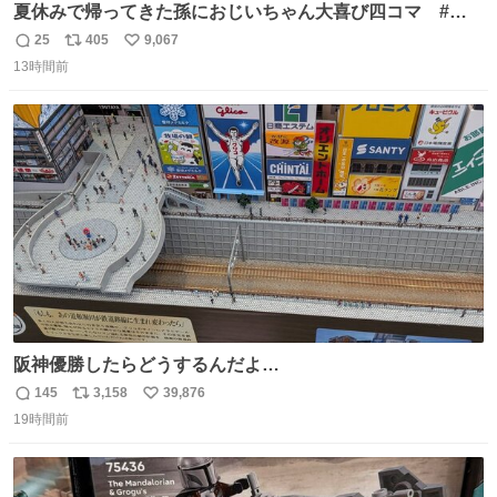
夏休みで帰ってきた孫におじいちゃん大喜び四コマ #四
コマ漫画 #Web漫画 #漫画が読めるハッシュタグ
25
405
9,067
返
リ
い
13時間前
信
ポ
い
数
ス
ね
ト
数
数
阪神優勝したらどうするんだよ…
145
3,158
39,876
返
リ
い
19時間前
信
ポ
い
数
ス
ね
ト
数
数