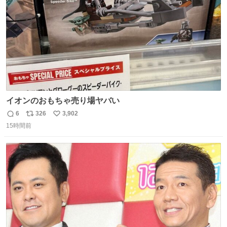
イオンのおもちゃ売り場ヤバい
6
326
3,902
返
リ
い
15時間前
信
ポ
い
数
ス
ね
ト
数
数