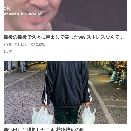
最後の最後で久々に声出して笑ったww ストレスなんて笑
って吹き飛ばせ！！ #水曜日のダウンタウン #大友康平
8
103
2,291
返
リ
い
1日前
信
ポ
い
数
ス
ね
ト
数
数
買い出しに遅刻したニキ 荷物持ちの刑