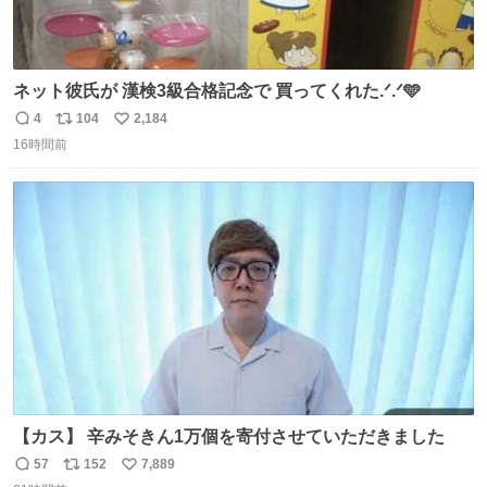
ネット彼氏が 漢検3級合格記念で 買ってくれた.ᐟ.ᐟ🩵
4
104
2,184
返
リ
い
16時間前
信
ポ
い
数
ス
ね
ト
数
数
【カス】 辛みそきん1万個を寄付させていただきました
57
152
7,889
返
リ
い