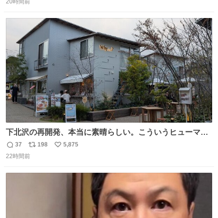
20時間前
信
ポ
い
数
ス
ね
ト
数
数
下北沢の再開発、本当に素晴らしい。こういうヒューマン
スケールの開発がいいんだよ。
37
198
5,875
返
リ
い
22時間前
信
ポ
い
数
ス
ね
ト
数
数