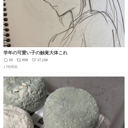
学年の可愛い子の触覚大体これ
39
998
37,186
返
リ
い
17時間前
信
ポ
い
数
ス
ね
ト
数
数