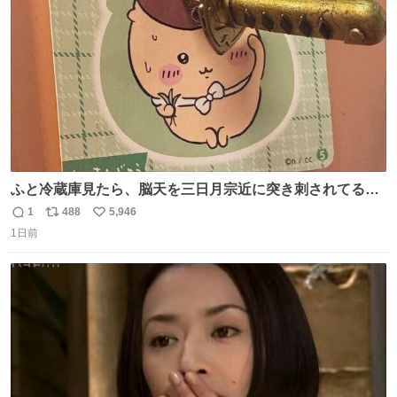
数
ふと冷蔵庫見たら、脳天を三日月宗近に突き刺されてるく
りまんじゅうパイセンが
1
488
5,946
返
リ
い
1日前
信
ポ
い
数
ス
ね
ト
数
数