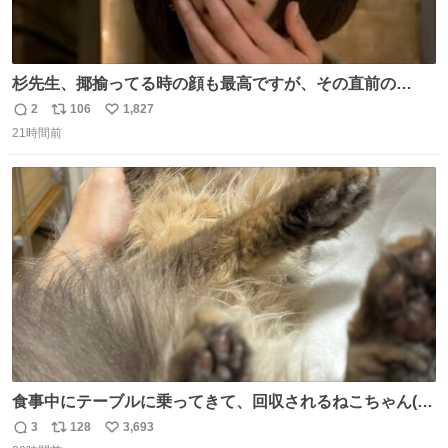
杉先生、揶揄ってる時の顔も最高ですが、その直前の
「ッ…ハハ」っていう低音の笑い声がやばいみんな聞いて
2
106
1,827
返
リ
い
21時間前
信
ポ
い
数
ス
ね
ト
数
数
食事中にテーブルに乗ってきて、回収されるねこちゃん(嬉
しそう)
3
128
3,693
返
リ
い