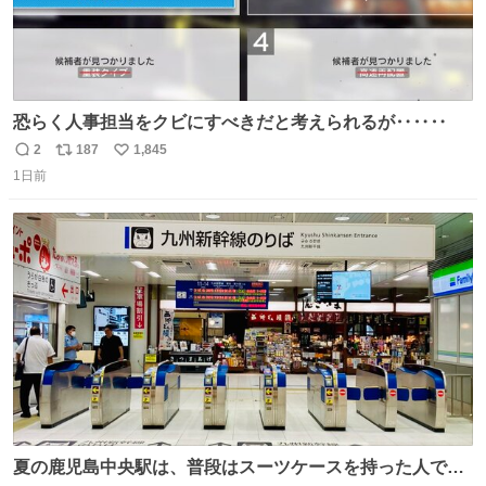
恐らく人事担当をクビにすべきだと考えられるが‥‥‥
2
187
1,845
返
リ
い
1日前
信
ポ
い
数
ス
ね
ト
数
数
夏の鹿児島中央駅は、普段はスーツケースを持った人で溢