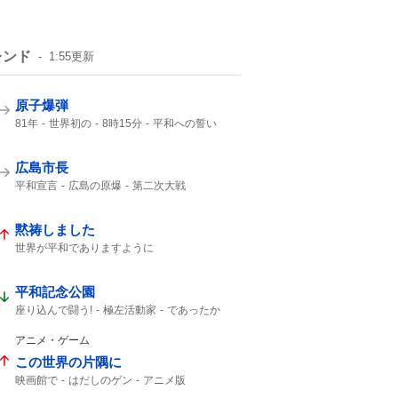
レンド
1:55
更新
原子爆弾
81年
世界初の
8時15分
平和への誓い
午前8時15分
8月6日 広島
ご冥福をお祈り
広島市長
平和宣言
広島の原爆
第二次大戦
日本国憲法
口を揃えて
誰1人
2000年
NHK
黙祷しました
世界が平和でありますように
平和でありますように
平和記念公園
座り込んで闘う!
極左活動家
であったか
哀悼の誠
広島県警
小泉防衛大臣
広島市民
アニメ・ゲーム
この世界の片隅に
映画館で
はだしのゲン
アニメ版