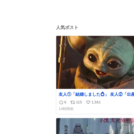
人気ポスト
友人①「結婚しました💍」 友人②「出
した👼🏻」 友人③「マイホーム建てま
6
115
1,561
返
リ
い
🏡」 私「パトゥ」
14時間前
信
ポ
い
数
ス
ね
ト
数
数