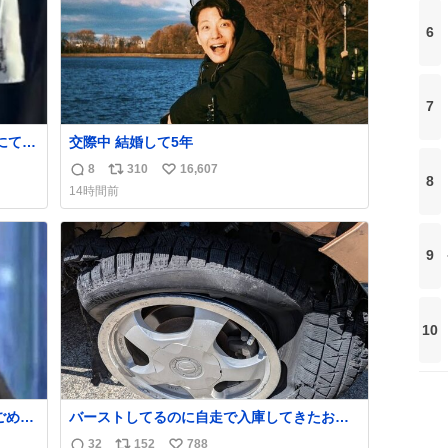
6
7
にて入
交際中 結婚して5年
しい猛
8
310
16,607
返
リ
い
てい
8
14時間前
や衛
信
ポ
い
ま
数
ス
ね
ト
数
9
数
10
バーストしてるのに自走で入庫してきたお客
さん バーストしたならその場で動かないで助
32
152
788