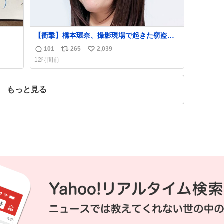
【衝撃】橋本環奈、撮影現場で起きた窃盗事
件を明かす「警察が来てました」
101
265
2,039
返
リ
い
news.livedoor.com/article/detail… 橋本は
12時間前
「撮影現場で照明さんのケーブルが盗まれ
信
ポ
い
て…。廃工場とかで撮影してたんですけど。
数
ス
ね
警察が来てました」と述懐。専門家も「銅の
ト
数
もっと見る
価値が上がってるんですよね…」と反応し
数
た。