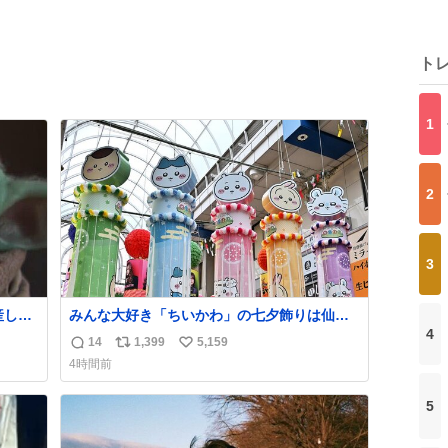
ト
1
2
3
産しま
みんな大好き「ちいかわ」の七夕飾りは仙台
4
した
駅側からアーケードに入ってすぐの場所に設
14
1,399
5,159
返
リ
い
置されてました！ 浴衣姿のちいかわ・ハチワ
4時間前
レ・うさぎ・モモンガ・くりまんじゅうが風
信
ポ
い
になびいてます🎋
数
ス
ね
5
ト
数
数