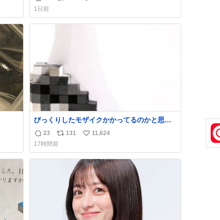
返
リ
い
け呼んで下さい😰 保険にロードサービス付い
1日前
てて金銭負担も無いんですから これで走る
信
ポ
い
と、壊さなくていい所まで壊しちゃいますか
数
ス
ね
ら 実際、外装ダメージ、ABSセンサ断線、ブ
ト
数
レーキホースも傷入っちゃってます…
数
びっくりしたモザイクかかってるのかと思っ
た
23
131
11,624
返
リ
い
17時間前
信
ポ
い
数
ス
ね
ト
数
数