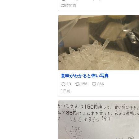
返
リ
い
22時間前
信
ポ
い
数
ス
ね
ト
数
数
意味がわかると怖い写真
13
156
866
返
リ
い
1日前
信
ポ
い
数
ス
ね
ト
数
数