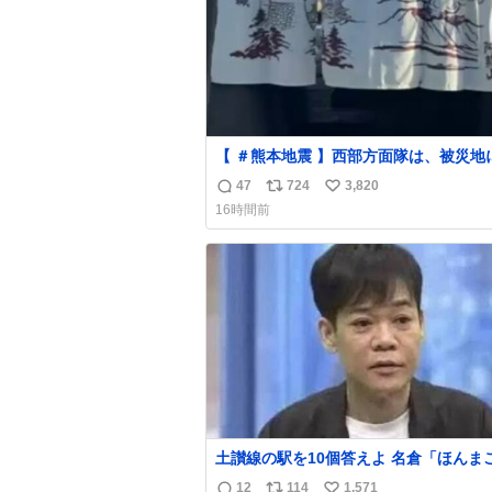
【 ＃熊本地震 】西部方面隊は、被災地
浴支援を継続して実施しています。 厳
47
724
3,820
返
リ
い
暑が続く中、皆様に少しでも心身を休め
16時間前
ただけるよう、利用前後には丁寧な清掃
信
ポ
い
生管理も隊員たちが心を込めて行ってい
数
ス
ね
す。
ト
数
数
土讃線の駅を10個答えよ 名倉「ほんまごめ
ん、」 ↑正解（御免駅）
12
114
1,571