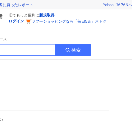
Yahoo! JAPAN
ヘ
実際に買ったレポート
IDでもっと便利に
新規取得
ログイン
ヤフーショッピングなら「毎日5％」おトク
ース
検索
た。