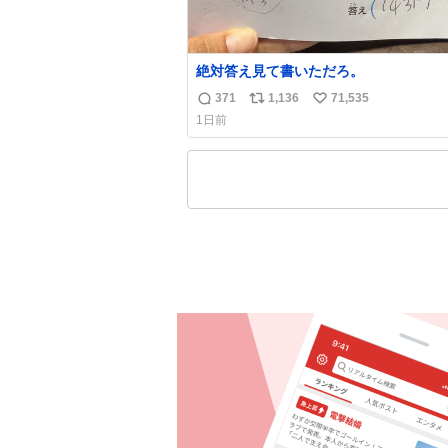
絶対答え見て書いただろ。
371
1,136
71,535
返
リ
い
1日前
信
ポ
い
数
ス
ね
ト
数
数