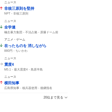
ニュース
非核三原則を堅持
NPT
非核三原則
ニュース
全学連
極左暴力集団
不法占拠
原爆ドーム前
原爆ドーム
八つ当たり
ドーム前
アニメ・ゲーム
在ったものを 消しながら
880円
ちいかわ
ニュース
震度4
M5.1
最大震度4
島原半島
熊本県天草・芦北地方
M4.9
筑後地方
ニュース
震度3
津波の心配はありません
M4.8
緊急地震速報
59分
鹿児島県
横田知事
広島県知事
核兵器使用
後継指名
現実を直視
広島ホームテレビ
PCR検査
20位まで見る