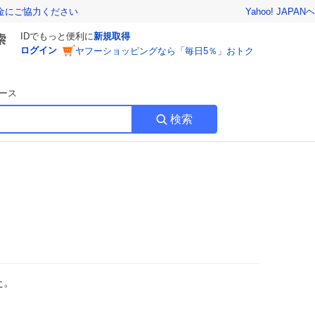
Yahoo! JAPAN
ヘ
金にご協力ください
IDでもっと便利に
新規取得
ログイン
ヤフーショッピングなら「毎日5％」おトク
ース
検索
た。