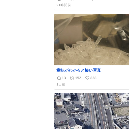
返
リ
い
21時間前
信
ポ
い
数
ス
ね
ト
数
数
意味がわかると怖い写真
13
152
838
返
リ
い
1日前
信
ポ
い
数
ス
ね
ト
数
数