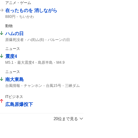
アニメ・ゲーム
在ったものを 消しながら
880円
ちいかわ
動物
ハムの日
原爆死没者
ハ(8)ム(6)
バルーンの日
仙台七夕まつり
消費拡大
1年分
ニュース
震度4
M5.1
最大震度4
島原半島
M4.9
熊本県天草・芦北地方
熊本県熊本
ニュース
筑後地方
震度3
地震情報
津波の心配はありません
震源の深さ
南大東島
緊急地震速報
地震速報
鹿児島県
台風情報
チャンホン
台風15号
三峡ダム
地震の規模
大東島
15号
台風13号
大型の台風
13号
ITビジネス
広島原爆投下
20位まで見る