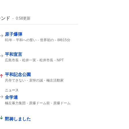
レンド
0:58
更新
原子爆弾
81年
平和への誓い
世界初の
8時15分
午前8時15分
1945年
広島東洋カープ
ご冥福をお祈り
平和宣言
広島市長
松井一実
松井市長
NPT
核兵器使用
ないがしろにする
武力行使
第二次大戦
自分勝手な
平和記念公園
共存できない
哀悼の誠
極左活動家
広島県警
小泉防衛大臣
広島市民
ニュース
全学連
極左暴力集団
原爆ドーム前
原爆ドーム
ドーム前
黙祷しました