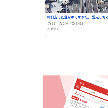
昨日走った道がキモすぎた。 逆走しち
かと思ったよ
15
240
2,452
返
リ
い
22時間前
信
ポ
い
数
ス
ね
ト
数
数