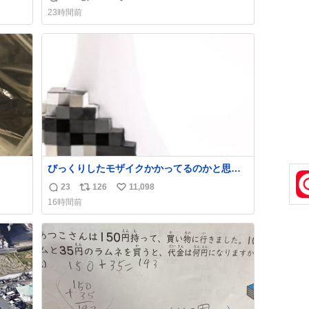
返
リ
い
け呼んで下さい😰 保険にロードサービス付い
23時間前
てて金銭負担も無いんですから これで走る
信
ポ
い
と、壊さなくていい所まで壊しちゃいますか
数
ス
ね
ら 実際、外装ダメージ、ABSセンサ断線、ブ
ト
数
レーキホースも傷入っちゃってます…
数
びっくりしたモザイクかかってるのかと思っ
た
23
126
11,098
返
リ
い
16時間前
信
ポ
い
数
ス
ね
ト
数
数