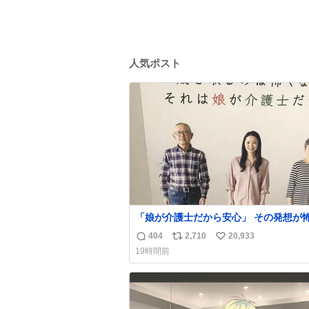
人気ポスト
「娘が介護士だから安心」 その発想が怖い。
ちなみにこのポスターは、介護職の求人
404
2,710
20,933
返
リ
い
職支援をしている会社のポスターらしい
19時間前
信
ポ
い
数
ス
ね
ト
数
数