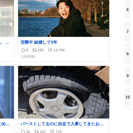
強化する。
6
7
 で
交際中 結婚して5年
ほし
8
285
14,794
返
リ
い
まで
8
13時間前
させ
信
ポ
い
士を
数
ス
ね
ト
数
9
数
10
バーストしてるのに自走で入庫してきたお客
さん バーストしたならその場で動かないで助
32
147
774