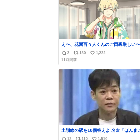
え〜、花園百々人くんのご両親厳しい〜。
も9歳児の市原仁奈にここまで「構って
2
180
1,222
返
リ
い
い、構ってくれるの？」と寂しさを極限
11時間前
煮詰めた台詞を何気ない日常会話で発言
信
ポ
い
てるご両親もだいぶ厳しいよ 双方弁護
数
ス
ね
雇わないか？
ト
数
数
土讃線の駅を10個答えよ 名倉「ほんまごめ
ん、」 ↑正解（御免駅）
12
110
1,510