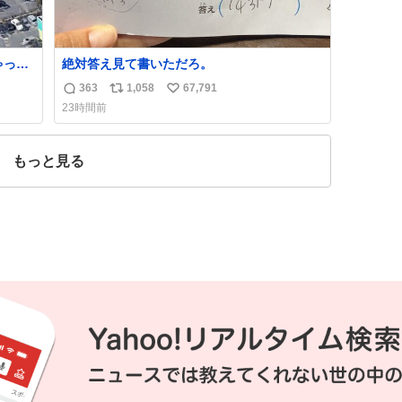
ゃった
絶対答え見て書いただろ。
363
1,058
67,791
返
リ
い
23時間前
信
ポ
い
数
ス
ね
ト
数
もっと見る
数