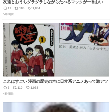
友達とおうちダラダラしながらたべるマックが一番おいし
い！
17
106
1,064
返
リ
い
5時間前
信
ポ
い
数
ス
ね
ト
数
数
これはすごい 漫画の歴史の本に日常系アニメあって激アツ
3
110
1,038
返
リ
い
4時間前
信
ポ
い
数
ス
ね
ト
数
数