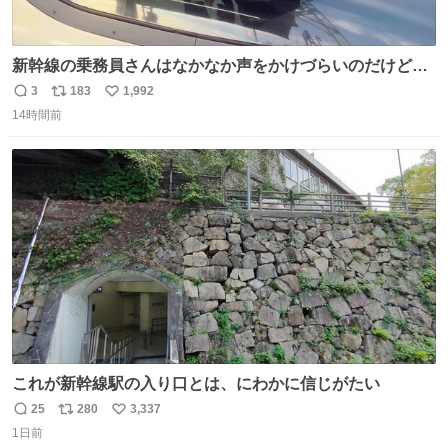
新幹線の乗務員さんはなかなか声をかけづらいのだけど😅
ルミエールの運転士さん、運転台にカメラマン向けたらお
3
183
1,992
返
リ
い
二人で敬礼🫡✨ 暗くて上手く撮れないなぁ…な顔してた
14時間前
信
ポ
い
ら、わざわざ車外に出て来てくださり✨ 「フリー素材なの
数
ス
ね
で載せて大丈夫です！」と自ら言ってくださる親切気さく
ト
数
数
なS運転士さん感謝
これが新幹線駅の入り口とは、にわかに信じがたい
25
280
3,337
返
リ
い
1日前
信
ポ
い