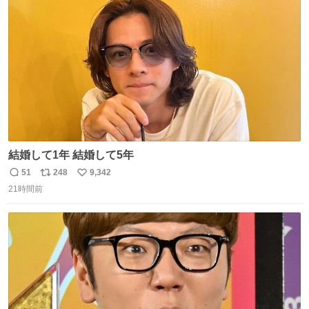
れてるクルーの方は駅での購入が断然オススメです👍 #え
ト
数
数
んがわ明太寿司
結婚して1年 結婚して5年
51
248
9,342
返
リ
い
21時間前
信
ポ
い
数
ス
ね
ト
数
数