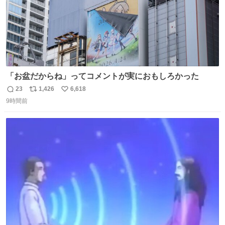
「お盆だからね」ってコメントが実におもしろかった
23
1,426
6,618
返
リ
い
9時間前
信
ポ
い
数
ス
ね
ト
数
数