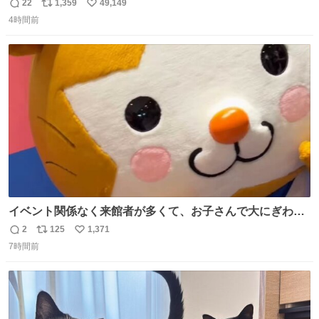
約していたにも関わらず、当の本人がご結婚なさったので
22
1,359
49,149
返
リ
い
泣く泣くキャンセルした可哀想な重岡担を見かけたら私で
4時間前
信
ポ
い
す
数
ス
ね
ト
数
数
イベント関係なく来館者が多くて、お子さんで大にぎわ
い。 🐹を知らない子が「ねこ🐱」「ねこかな？」とつぶや
2
125
1,371
返
リ
い
いたら音速で反応していた
7時間前
信
ポ
い
数
ス
ね
ト
数
数