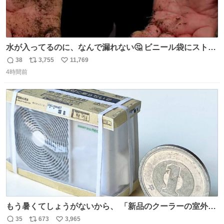
水が入ってるのに、なんで漏れない🤔 ビニール袋にストロ
ーを刺しているだけなのに、水が漏れない😳 実はこれ、ち
38
3,755
11,769
返
リ
い
ゃんと理由があるんです💁🏽‍♂️ ビニール袋に水を入れて、ス
4時間前
信
ポ
い
トローを横から差すだけ！ ストローの先端が水面より上に
数
ス
ね
あると、水はほとんど出てきません🙆🏽‍♂️ ポイントは「空
ト
数
数
気」でした🤭
もう暑くてしょうがないから、 「新品のクーラーの室外機
のミニチュア」 でも見ていってよ
35
673
3,965
返
リ
い