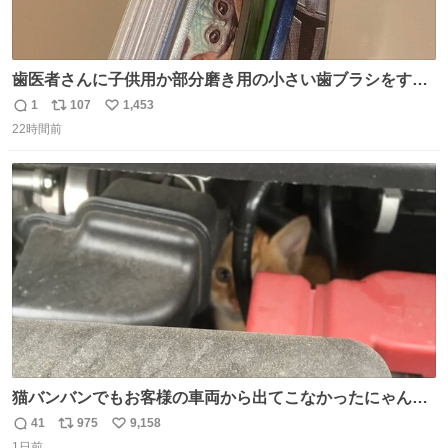
歯医者さんに子供用か部分磨き用の小さい歯ブラシをすす
められたので今日から私の歯ブラシこれ
1
107
1,453
返
リ
い
22時間前
信
ポ
い
数
ス
ね
ト
数
数
猫バンバンでもお客様の車両から出てこなかったにゃんこ
🐈 救出しようとした工場長が腕を引っ掻かれ、ぱんぱんに
41
975
9,158
返
リ
い
膨れ上がり、傷だらけ血だらけになりながらも何とか救出
1日前