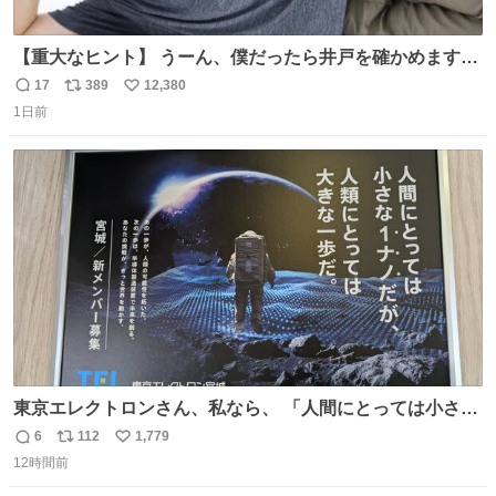
【重大なヒント】 うーん、僕だったら井戸を確かめますけ
どね
17
389
12,380
返
リ
い
1日前
信
ポ
い
数
ス
ね
ト
数
数
東京エレクトロンさん、私なら、 「人間にとっては小さな
1ナノだが、人類にとっては大きな一歩ナノだ！」 にしま
6
112
1,779
返
リ
い
す。使ってもいいですよ。
12時間前
信
ポ
い
数
ス
ね