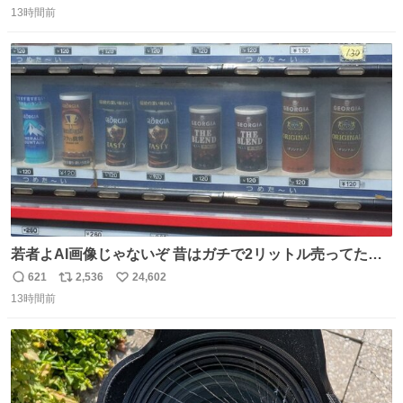
13時間前
信
ポ
い
数
ス
ね
ト
数
数
若者よAI画像じゃないぞ 昔はガチで2リットル売ってたん
やでw
621
2,536
24,602
返
リ
い
13時間前
信
ポ
い
数
ス
ね
ト
数
数