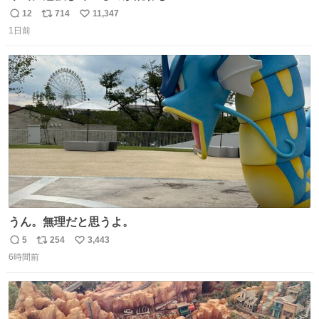
12
714
11,347
返
リ
い
1日前
信
ポ
い
数
ス
ね
ト
数
数
うん。無理だと思うよ。
5
254
3,443
返
リ
い
6時間前
信
ポ
い
数
ス
ね
ト
数
数