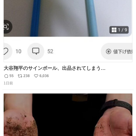
ト
数
数
大谷翔平のサインボール、出品されてしまう…
55
238
6,036
返
リ
い
1日前
信
ポ
い
数
ス
ね
ト
数
数