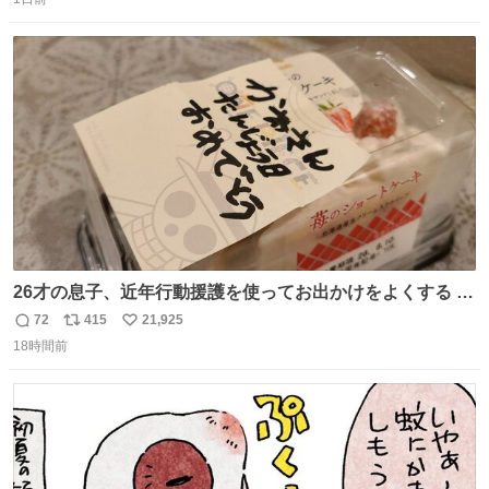
信
ポ
い
したこの子はその後、工場長の家の子になりました😌💕
数
ス
ね
ト
数
数
26才の息子、近年行動援護を使ってお出かけをよくする 親
との外出はもう嫌らしい。 中身は小学生位なのに小癪な😅
72
415
21,925
返
リ
い
昨日は夜のショッピングモールに行った 先に寝といてよ❗
18時間前
信
ポ
い
と何度も何度も言い残して。 起きたら冷蔵庫に… ああ、こ
数
ス
ね
れ買いに行ってくれたんだ…😭
ト
数
数