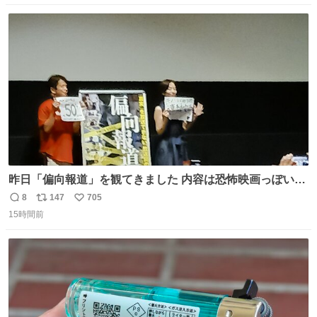
数
ス
ね
ト
数
数
昨日「偏向報道」を観てきました 内容は恐怖映画っぽいの
かと思ってましたが きちんとエンタメ映画でした。 伏線回
8
147
705
返
リ
い
収もあり、小さい笑いもあり、爽快感もある満足 びっくり
15時間前
信
ポ
い
したのが客層高年齢層だった、この映画ってテレビとか新
数
ス
ね
聞で取り上げてないのにこれだけネットを駆使してる方多
ト
数
数
い 変わるぞ日本