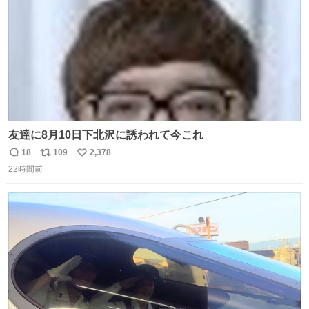
友達に8月10日下北沢に誘われて今これ
18
109
2,378
返
リ
い
22時間前
信
ポ
い
数
ス
ね
ト
数
数