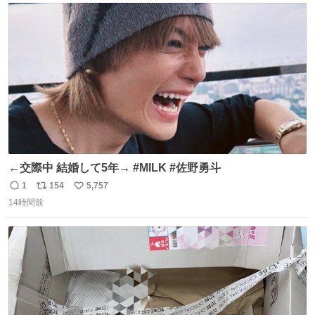
ト
数
数
←交際中 結婚して5年→ #MILK #佐野勇斗
1
154
5,757
返
リ
い
14時間前
信
ポ
い
数
ス
ね
ト
数
数