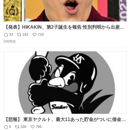
【発表】HIKAKIN、第2子誕生を報告 性別判明から出産ま
で半年以上の記録を公開
33
102
710
返
リ
い
news.livedoor.com/article/detail… HIKAKINが9日、
5時間前
信
ポ
い
YouTubeチャンネルを更新し、第2子となる男児が誕生し
数
ス
ね
たことを報告。「てんやわんやの半年間でしたが、命がけ
ト
数
数
で頑張ってくれた妻には感謝しかありません」と記した。
【悲報】 東京ヤクルト、最大11あった貯金がついに借金2
桁の10に到達… 6月以降は借金20オーバーととんでもない
5
100
790
返
リ
い