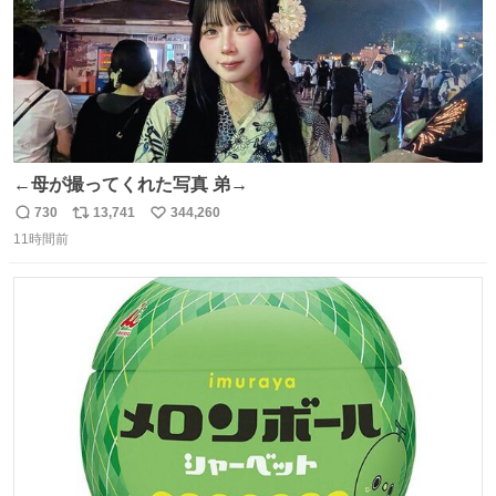
←母が撮ってくれた写真 弟→
730
13,741
344,260
返
リ
い
11時間前
信
ポ
い
数
ス
ね
ト
数
数