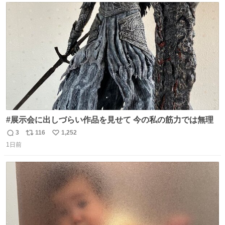
ト
数
数
#展示会に出しづらい作品を見せて 今の私の筋力では無理
3
116
1,252
返
リ
い
1日前
信
ポ
い
数
ス
ね
ト
数
数