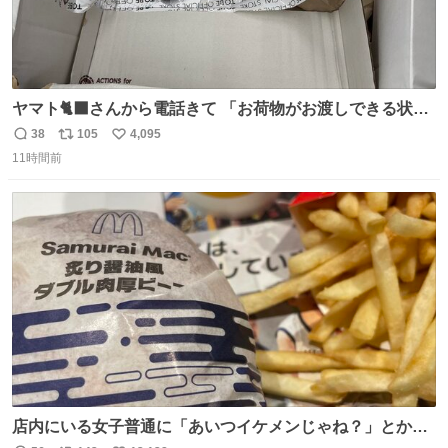
ヤマト🐈‍⬛さんから電話きて 「お荷物がお渡しできる状況
でない程潰れてまして」って えっ😳 見に行くとこの状態
38
105
4,095
返
リ
い
😭 海渡ってくる時に潰れたっぽい 「一旦戻して新しいの
11時間前
信
ポ
い
送ってもらいます」みたいに言ってたから 在庫ないし💦 っ
数
ス
ね
て事で中身無事だったから連れて帰って来た😅 壊れる物な
ト
数
数
くて良かった
店内にいる女子普通に「あいつイケメンじゃね？」とか