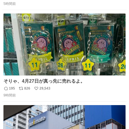
失速ぶりを見せています。
5時間前
信
ポ
い
数
ス
ね
ト
数
数
そりゃ、4月27日が真っ先に売れるよ。
195
826
29,543
返
リ
い
9時間前
信
ポ
い
数
ス
ね
ト
数
数