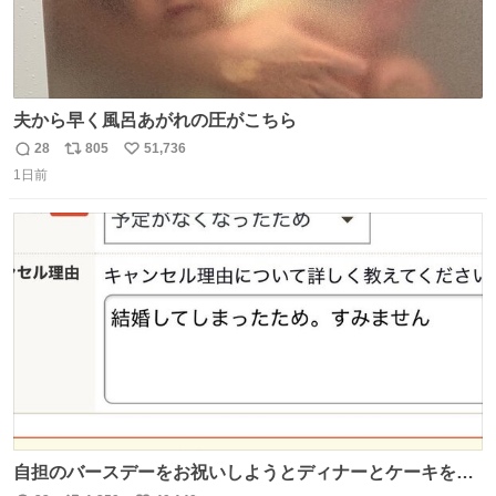
夫から早く風呂あがれの圧がこちら
28
805
51,736
返
リ
い
1日前
信
ポ
い
数
ス
ね
ト
数
数
自担のバースデーをお祝いしようとディナーとケーキを予