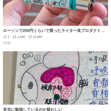
ローソンで200円くらいで買ったライター良プロダクトだ
これ 質感めっちゃ良い ガス充填とフリント交換もできてマ
1
1,098
11,969
返
リ
い
ジでこういうのでいいんだよ案件
1日前
信
ポ
い
数
ス
ね
ト
数
数
本当に勉強しているのか疑わしい