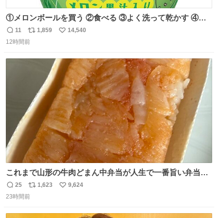
①メロンボールを買う ②食べる ③よく洗って乾かす ④か
わいい
11
1,859
14,540
返
リ
い
12時間前
信
ポ
い
数
ス
ね
ト
数
数
これまで山形の牛肉どまん中弁当が人生で一番旨い弁当だ
ったのだが、それを遥かに超える弁当発見。 個人的に駅弁
25
1,623
9,624
返
リ
い
＆空弁ランキングぶっち切りで首位を独走しているお弁当
23時間前
信
ポ
い
です🥹 福岡空港＆博多駅で購入可🍱 博多駅界隈にステイさ
数
ス
ね