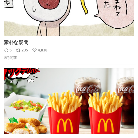
素朴な疑問
5
235
4,838
返
リ
い
9時間前
信
ポ
い
数
ス
ね
ト
数
数