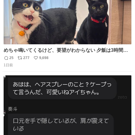
めちゃ鳴いてくるけど、要望がわからない 夕飯は3時間も
先だしな
25
277
9,698
返
リ
い
1日前
信
ポ
い
数
ス
ね
ト
数
数