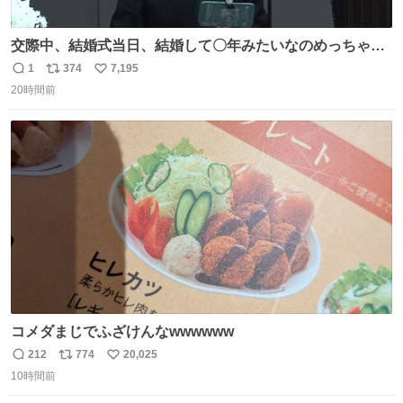
交際中、結婚式当日、結婚して〇年みたいなのめっちゃ見
るようになって今これ
1
374
7,195
返
リ
い
20時間前
信
ポ
い
数
ス
ね
ト
数
数
コメダまじでふざけんなwwwwww
212
774
20,025
返
リ
い
10時間前
信
ポ
い
数
ス
ね