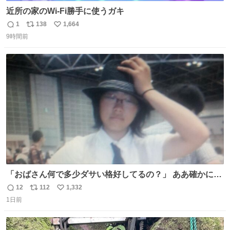
近所の家のWi-Fi勝手に使うガキ
1
138
1,664
返
リ
い
9時間前
信
ポ
い
数
ス
ね
ト
数
数
「おばさん何で多少ダサい格好してるの？」 ああ確かに多
少ダサいな。君達が大人になる時にはこんな格好しなくて
12
112
1,332
返
リ
い
済むと良いな
1日前
信
ポ
い
数
ス
ね
ト
数