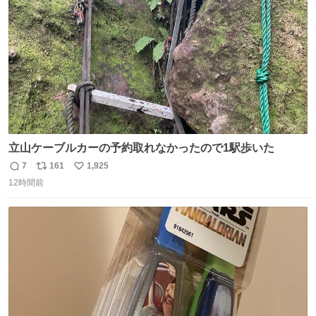
数
立山ケーブルカーの予約取れなかったので1駅歩いた
7
161
1,925
返
リ
い
12時間前
信
ポ
い
数
ス
ね
ト
数
数