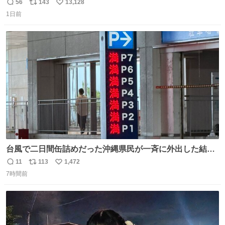
「スマホの持ち方きもw」とか大声で騒いでて怖い
56
143
13,128
返
リ
い
1日前
信
ポ
い
数
ス
ね
ト
数
数
台風で二日間缶詰めだった沖縄県民が一斉に外出した結
果、パルコの駐車場フル満車🤣
11
113
1,472
返
リ
い
7時間前
信
ポ
い
数
ス
ね
ト
数
数