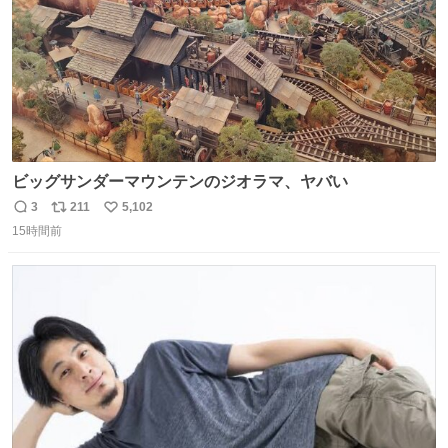
ビッグサンダーマウンテンのジオラマ、ヤバい
3
211
5,102
返
リ
い
15時間前
信
ポ
い
数
ス
ね
ト
数
数