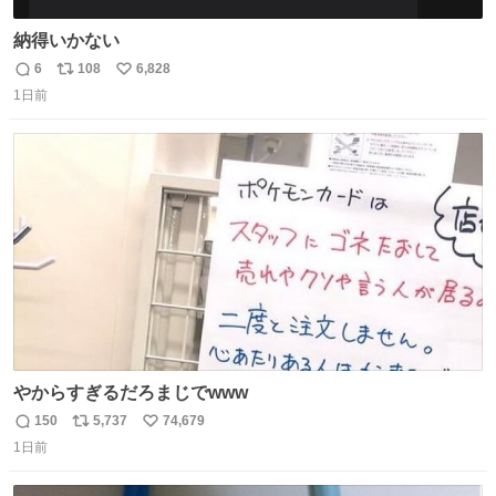
納得いかない
6
108
6,828
返
リ
い
1日前
信
ポ
い
数
ス
ね
ト
数
数
やからすぎるだろまじでwww
150
5,737
74,679
返
リ
い
1日前
信
ポ
い
数
ス
ね