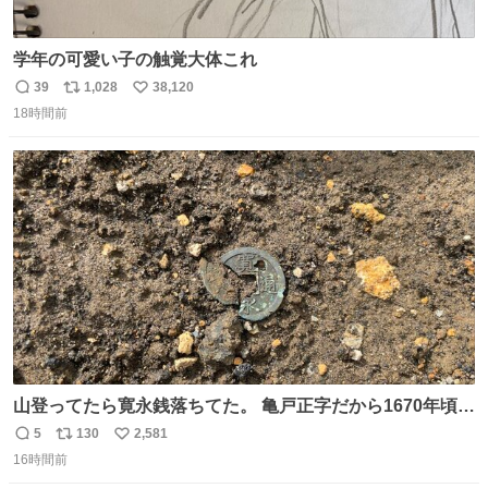
学年の可愛い子の触覚大体これ
39
1,028
38,120
返
リ
い
18時間前
信
ポ
い
数
ス
ね
ト
数
数
山登ってたら寛永銭落ちてた。 亀戸正字だから1670年頃に
鋳造されたもの。
5
130
2,581
返
リ
い
16時間前
信
ポ
い