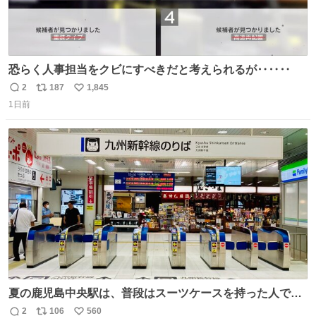
恐らく人事担当をクビにすべきだと考えられるが‥‥‥
2
187
1,845
返
リ
い
1日前
信
ポ
い
数
ス
ね
ト
数
数
夏の鹿児島中央駅は、普段はスーツケースを持った人で溢
れています。 しかし、今日の夕方では、1〜2人しか見ませ
2
106
560