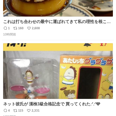
これは打ち合わせの最中に運ばれてきて私の理性を根こそ
ぎ奪い去ったプリンの写真です。
1
160
2,608
返
リ
い
10時間前
信
ポ
い
数
ス
ね
ト
数
数
ネット彼氏が 漢検3級合格記念で 買ってくれた.ᐟ.ᐟ🩵
4
115
2,331
返
リ
い