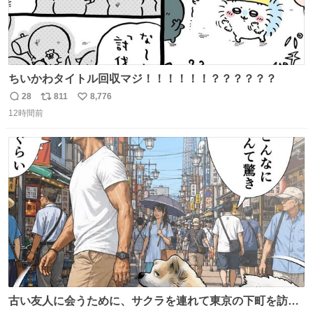
ちいかわタイトル回収マジ！！！！！！？？？？？？
28
811
8,776
返
リ
い
12時間前
信
ポ
い
数
ス
ね
ト
数
数
古い友人に会うために、サクラを連れて東京の下町を訪れ