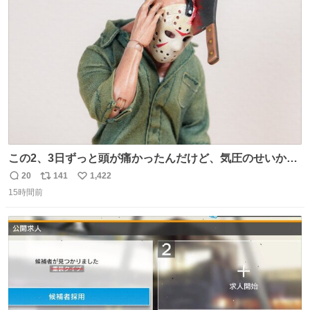
運賃が同じ。→
ト
数
数
この2、3日ずっと頭が痛かったんだけど、気圧のせいかし
ら…
20
141
1,422
返
リ
い
15時間前
信
ポ
い
数
ス
ね
ト
数
数