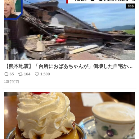
数
【熊本地震】「台所におばあちゃんが」倒壊した自宅から
孫が救出 地震発生時、台所で夕食の準備をしていた祖母の
65
164
1,509
返
リ
い
「助けて」という声。祖母を背負い、助け出した孫が「命
13時間前
信
ポ
い
があったのは奇跡」と当時の状況を語った。
数
ス
ね
ト
数
数