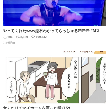
やってくれたwww流石わかってらっしゃる🤣🤣🤣 #Mステ
#西川貴教
606
8,189
109,742
返
リ
い
14時間前
信
ポ
い
数
ス
ね
ト
数
数
女ふたりでマイホームを買った話 (1/2)