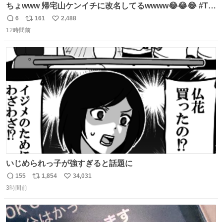
ちょwww 帰宅山ケンイチに改名してるwwww😂😂😂 #Tシ
ャツが乾くまで #松山ケンイチ
6
161
2,488
返
リ
い
12時間前
信
ポ
い
数
ス
ね
ト
数
数
いじめられっ子が強すぎると話題に
155
1,854
34,031
返
リ
い
3時間前
信
ポ
い
数
ス
ね
ト
数