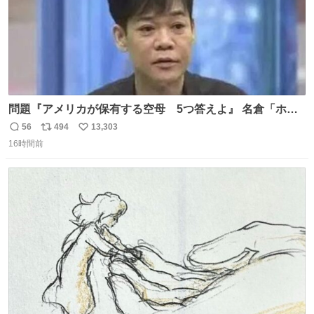
問題『アメリカが保有する空母 5つ答えよ』 名倉「ホン
マごめん、日本」
56
494
13,303
返
リ
い
16時間前
信
ポ
い
数
ス
ね
ト
数
数