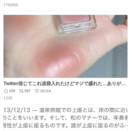
返
リ
い
んでした。 近くの『みやげ横丁』も、お客さんが少なかっ
17時間前
信
ポ
い
たです。 九州新幹線は新水俣駅駅まで復旧しましたが、や
数
ス
ね
はり全線が通れないとキツイですね。 こういう時は、地元
ト
数
数
民が支えましょ。
Twitter信じてこれ涙袋入れたけどマジで盛れた…ありがと
う…
109
987
19,114
返
リ
い
1日前
信
ポ
い
数
ス
ね
ト
数
数