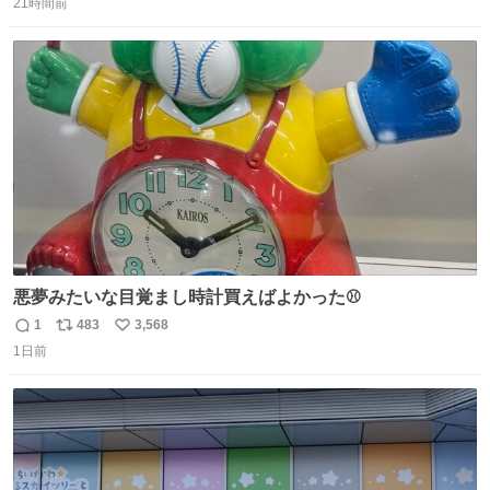
21時間前
信
ポ
い
数
ス
ね
ト
数
数
悪夢みたいな目覚まし時計買えばよかった⚾
1
483
3,568
返
リ
い
1日前
信
ポ
い
数
ス
ね
ト
数
数