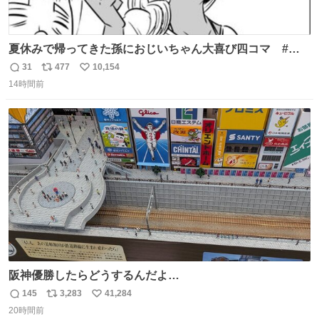
夏休みで帰ってきた孫におじいちゃん大喜び四コマ #四
コマ漫画 #Web漫画 #漫画が読めるハッシュタグ
31
477
10,154
返
リ
い
14時間前
信
ポ
い
数
ス
ね
ト
数
数
阪神優勝したらどうするんだよ…
145
3,283
41,284
返
リ
い
20時間前
信
ポ
い