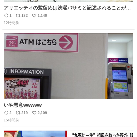
アリエッティの髪留めは洗濯バサミと記述されることが多
いですが、もっと小さいプラスチックのクリップです。 バ
1
132
1,140
返
リ
い
ネは使いやすいように強度を調整してあるはず。
12時間前
信
ポ
い
数
ス
ね
ト
数
数
いや悪意wwwww
2
219
2,109
返
リ
い
15時間前
信
ポ
い
数
ス
ね
ト
数