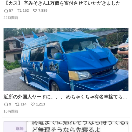
【カス】 辛みそきん1万個を寄付させていただきました
57
152
7,889
返
リ
い
22時間前
信
ポ
い
数
ス
ね
ト
数
数
近所の外国人ヤードに、、、 めちゃくちゃ有名車捨てられ
てました😭 外装ぼろぼろだし、、 中も何にも残ってない
9
114
1,213
返
リ
い
し、、 可哀想に😢😢 今まで数十年お疲れ様でした、、 #バ
16時間前
信
ポ
い
ニング #当時 #廃車 #勿体無い
数
ス
ね
ト
数
数