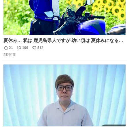
夏休み… 私は 鹿児島県人ですが 幼い頃は 夏休みになると
母の郷… 山梨へ遊びに行くのが楽しみでした 母の実家へ 1
21
100
512
返
リ
い
ヶ月近く泊まって … … 今の私は 医療従事者 お盆休み？ﾅﾆ
5時間前
信
ポ
い
ｿﾚｵｲｼｲﾉ?(笑 … … 子どもの頃 山梨で見た ひまわり畑の風
数
ス
ね
景 淡い記憶 そんな思い出の風景… ありますか？
ト
数
数