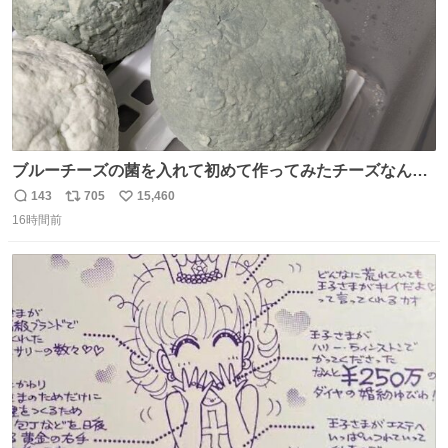
ブルーチーズの菌を入れて初めて作ってみたチーズなんだ
けど 本能でちょっとヤバいと思っちゃう見た目だな
143
705
15,460
返
リ
い
16時間前
信
ポ
い
数
ス
ね
ト
数
数