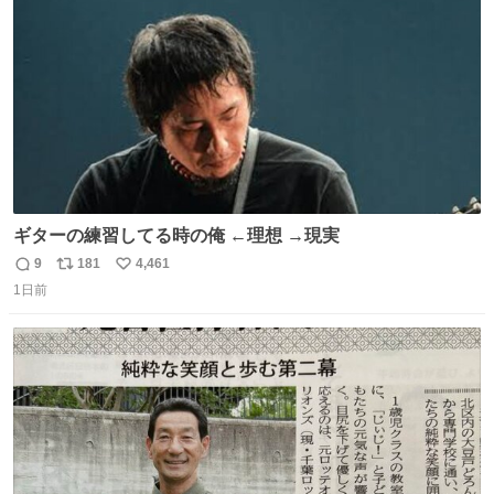
数
くよ #徳山動物園
ギターの練習してる時の俺 ←理想 →現実
9
181
4,461
返
リ
い
1日前
信
ポ
い
数
ス
ね
ト
数
数