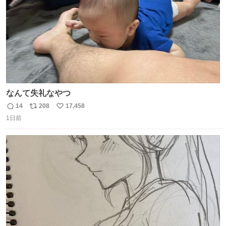
なんて失礼なやつ
14
208
17,458
返
リ
い
1日前
信
ポ
い
数
ス
ね
ト
数
数