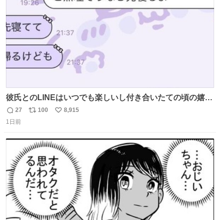
彼氏とのLINEはいつでも楽しいし付き合いたての頃の嬉し
かったLINEは無限にあるけど(同棲前は1日で各50通くらい
27
100
8,915
返
リ
い
送りあってたし)最近嬉しかったのはこれ
1日前
信
ポ
い
数
ス
ね
ト
数
数