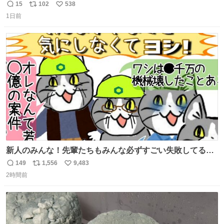
た昌兵衛さん✨田舎とのギャップに驚きつつ、果たして無
15
102
538
返
リ
い
事に友人との再会を果たすことが出来るでしょうか…⁉️😳
1日前
信
ポ
い
💧 #田舎者あるある #秋田犬のいる暮らし #明日に続く
数
ス
ね
ト
数
数
新人のみんな！先輩たちもみんな必ずすごい失敗してるか
ら、ちいさいことは気にしなくてヨシ！ #現場猫
149
1,556
9,483
返
リ
い
2時間前
信
ポ
い
数
ス
ね
ト
数
数