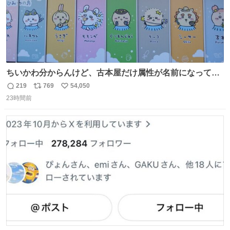
ちいかわ分からんけど、古本屋だけ属性が名前になってる
のはどういうこと？
219
769
54,050
返
リ
い
23時間前
信
ポ
い
数
ス
ね
ト
数
数