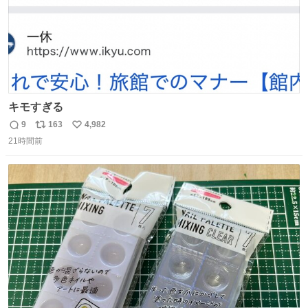
キモすぎる
9
163
4,982
返
リ
い
21時間前
信
ポ
い
数
ス
ね
ト
数
数