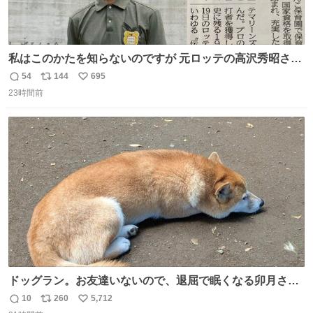
私はこのかたを知らないのですが 元ロッテの高沢秀昭さん
現在67才 保育士として活躍✨ 「タウンニュース」より #
54
144
695
返
リ
い
ロッテ #高沢秀昭 さん
23時間前
信
ポ
い
数
ス
ね
ト
数
数
ドッグラン。お友達いないので、退屈で眠くなる卯月さ
ん。 #柴犬卯月
10
260
5,712
返
リ
い