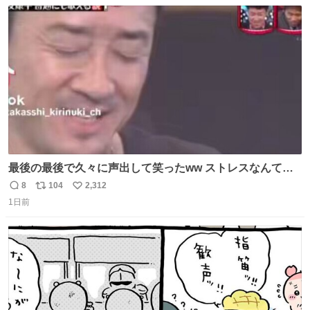
数
ス
ね
ト
数
数
最後の最後で久々に声出して笑ったww ストレスなんて笑
って吹き飛ばせ！！ #水曜日のダウンタウン #大友康平
8
104
2,312
返
リ
い
1日前
信
ポ
い
数
ス
ね
ト
数
数