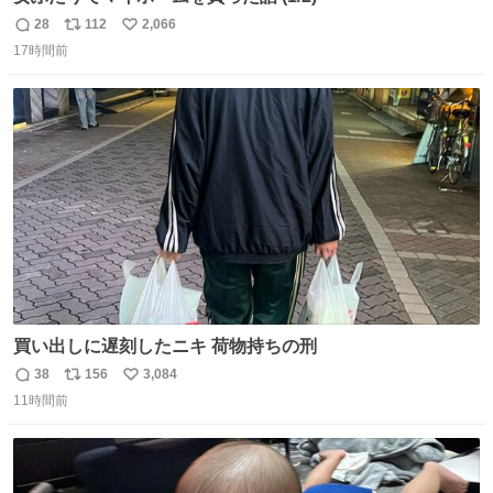
28
112
2,066
返
リ
い
17時間前
信
ポ
い
数
ス
ね
ト
数
数
買い出しに遅刻したニキ 荷物持ちの刑
38
156
3,084
返
リ
い
11時間前
信
ポ
い
数
ス
ね
ト
数
数