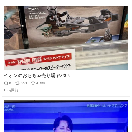
数
ス
ね
ト
数
数
イオンのおもちゃ売り場ヤバい
8
359
4,360
返
リ
い
16時間前
信
ポ
い
数
ス
ね
ト
数
数