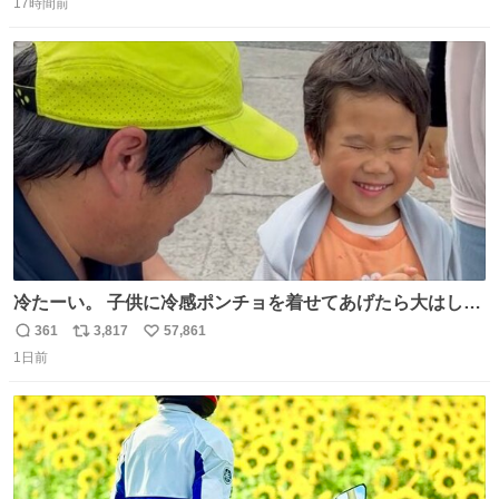
17時間前
信
ポ
い
数
ス
ね
ト
数
数
冷たーい。 子供に冷感ポンチョを着せてあげたら大はしゃ
ぎで喜んでくれました。 こんな素敵な代物を提供してくれ
361
3,817
57,861
返
リ
い
た山口県の恩師に感謝。
1日前
信
ポ
い
数
ス
ね
ト
数
数