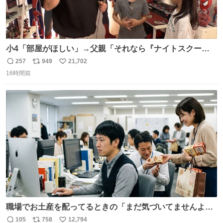
小4「部屋がほしい」→父親「それなら『ナイトスクー
プ』に言え！無理やろけどな…」
257
949
21,702
返
リ
い
oricon.co.jp/news/2472553/f… ⠀ 「父の部屋を奪いたい」
16時間前
信
ポ
い
小学4年生と妹が登場。自宅の2階には部屋が4つあるの
数
ス
ね
に、父が2部屋使い、姉妹は1部屋。文句を言うと「ナイト
ト
数
数
スクープに改造してもらえ！無理やろけどな」と
職場でお土産を配ってるときの「まだ気づいてませんよ」
的な演技が毎回シンドい。
105
758
12,794