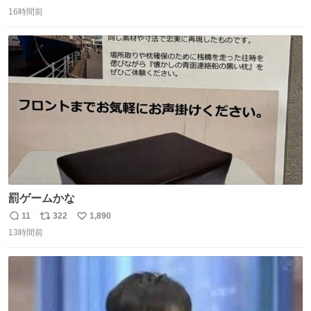
返
リ
い
16時間前
信
ポ
い
数
ス
ね
ト
数
数
罰ゲームかな
11
322
1,890
返
リ
い
13時間前
信
ポ
い
数
ス
ね
ト
数
数