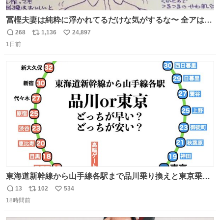
冨樫夫妻は純粋に浮かれてるだけな気がするな〜 全アはこ
こに自分の市場価値的なものを上乗せするので、 すっぴん
268
1,136
24,897
返
リ
い
＆寝起きのボサボサ頭でも「今日も可愛いね」が止まらな
1日前
信
ポ
い
い。放っておくと永遠に髪撫でてきて作業進まない()
数
ス
ね
156cm40kg、年中日焼け止めとお友達の私より綺麗な手や
ト
数
数
めてもろて とか言う
東海道新幹線から山手線各駅まで品川乗り換えと東京乗り
換え。どっちが早いか？どっちが安いか？を調べてみた。
13
102
534
返
リ
い
数字は早い方の駅からの所要時間。駅名色分けは運賃が安
18時間前
信
ポ
い
い方で色分け。赤白抜き＝品川 青白抜き＝東京。黒字は
数
ス
ね