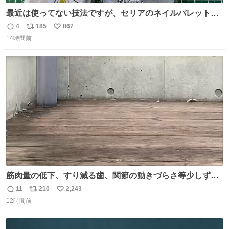
最近は使ってない技法ですが、セリアのネイルパレットの
四隅をハサミで切り落とし、やすりがけすればミニチュア
4
185
867
返
リ
い
食器ができます。 底にストローをカットしたものを接着し
14時間前
信
ポ
い
塗装すれば茶碗になります。素材が塩化ビニルなので接着
数
ス
ね
剤や塗料は対応したものを使うと良いです。 透明はそのま
ト
数
数
までも使えます。
筋肉量の低下、すり減る歯、関節の動きづらさ等少しずつ
現れる変化。 ごはんを細かくすることで #風花 の歯に代わ
11
210
2,243
返
リ
い
るよ。サプリを食べてもらうことで筋肉や関節をサポート
12時間前
信
ポ
い
しようね 風花が無理なく続けられる範囲で、高齢のステー
数
ス
ね
ジまで頑張ってきたその身体も風花の意思も大切にしてい
ト
数