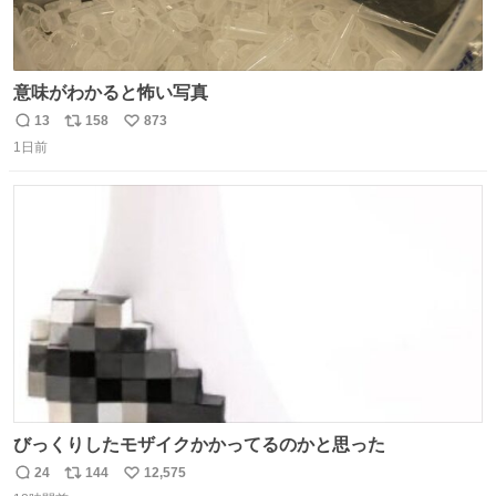
意味がわかると怖い写真
13
158
873
返
リ
い
1日前
信
ポ
い
数
ス
ね
ト
数
数
びっくりしたモザイクかかってるのかと思った
24
144
12,575
返
リ
い