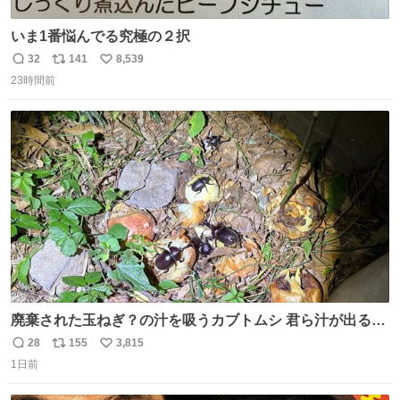
いま1番悩んでる究極の２択
32
141
8,539
返
リ
い
23時間前
信
ポ
い
数
ス
ね
ト
数
数
廃棄された玉ねぎ？の汁を吸うカブトムシ 君ら汁が出る植
物ならなんでもいいのかよ… まあ害虫だよねこりゃ 他には
28
155
3,815
返
リ
い
カナブンや黒ゴキが来ていた
1日前
信
ポ
い
数
ス
ね