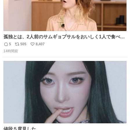
孤独とは、2人前のサムギョプサルをおいしく1人で食べる
ことである←好きすぎる
5
505
8,407
返
リ
い
14時間前
信
ポ
い
数
ス
ね
ト
数
数
値段５度見した