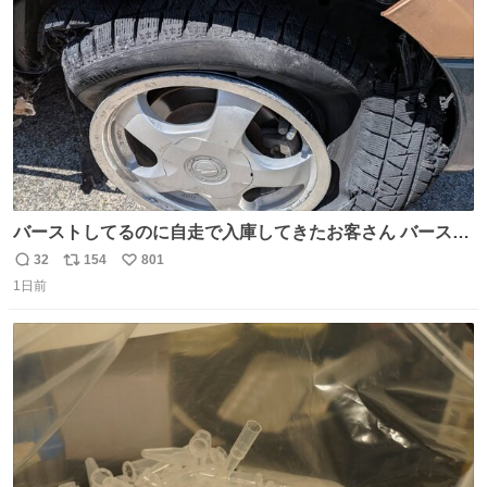
数
バーストしてるのに自走で入庫してきたお客さん バースト
したならその場で動かないで助け呼んで下さい😰 保険にロ
32
154
801
返
リ
い
ードサービス付いてて金銭負担も無いんですから これで走
1日前
信
ポ
い
ると、壊さなくていい所まで壊しちゃいますから 実際、外
数
ス
ね
装ダメージ、ABSセンサ断線、ブレーキホースも傷入っち
ト
数
数
ゃってます…