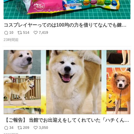
コスプレイヤーってのは100均の力を借りてなんでも錬成
できるんですよねビフォーアフター
10
514
7,419
返
リ
い
23時間前
信
ポ
い
数
ス
ね
ト
数
数
【ご報告】 当館でお出迎えをしてくれていた「ハチくん」
が8月1日に 虹の橋を渡りました🌈 たくさんの幸せを運
34
209
3,050
返
リ
い