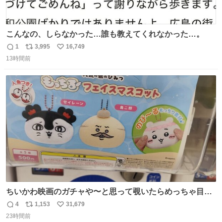
こんなの、しらなかった…誰も教えてくれなかった…。
1
3,995
16,749
返
リ
い
13時間前
信
ポ
い
数
ス
ね
ト
数
数
ちいかわ映画のガチャや〜と思って覗いたらめっちゃ目合
って気まずい
4
1,153
31,679
返
リ
い
23時間前
信
ポ
い