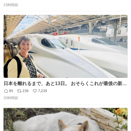
返
リ
い
イレは「とにかく明るい安村の体勢」が1番楽
23時間前
信
ポ
い
数
ス
ね
ト
数
数
日本を離れるまで、あと13日。 おそらくこれが最後の新幹
線。駅弁には、お気に入りのうな重を。 残念ながら、富士
85
236
7,239
返
リ
い
山は今回も雲の中でした（やっぱり！）。 #私の好きな日
20時間前
信
ポ
い
本
数
ス
ね
ト
数
数