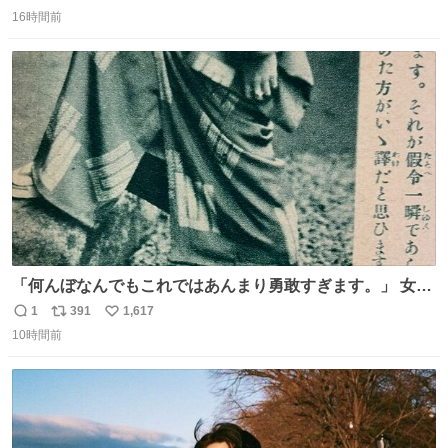
返
リ
い
16時間前
信
ポ
い
数
ス
ね
ト
数
数
「何んぼなんでもこれではあんまり勇敢すぎます。」 女性
の立ち振る舞い指南コーナーで、大股を「下品」や「はし
1
391
1,617
返
リ
い
たない」という言葉を使わず「勇敢すぎます」と洒落っ気
10時間前
信
ポ
い
たっぷりにたしなめる当時の言葉選びよ 勇敢すぎます、使
数
ス
ね
っていきたい… （昭和4年婦人倶楽部新年号より）
ト
数
数