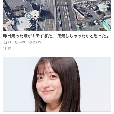
昨日走った道がキモすぎた。 逆走しちゃったかと思ったよ
21
269
2,735
返
リ
い
1日前
信
ポ
い
数
ス
ね
ト
数
数