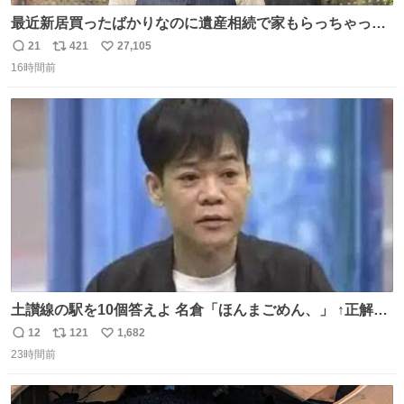
最近新居買ったばかりなのに遺産相続で家もらっちゃった
長男
21
421
27,105
返
リ
い
16時間前
信
ポ
い
数
ス
ね
ト
数
数
土讃線の駅を10個答えよ 名倉「ほんまごめん、」 ↑正解
（御免駅）
12
121
1,682
返
リ
い
23時間前
信
ポ
い
数
ス
ね
ト
数