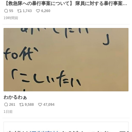
【救急隊への暴行事案について】 隊員に対する暴行事案
が、令和7年度の6件に対し、令和8年度は現在既に4件発生
55
1,743
6,260
返
リ
い
しています。 特に、この4日間で救急隊員に対する暴行事
19時間前
信
ポ
い
案が立て続けに2件発生しています。 このような行為に対
数
ス
ね
して隊員の安全を守るために、法的措置も辞さず毅然と対
ト
数
数
応していきます。
わかるわぁ
261
9,588
47,094
返
リ
い
1日前
信
ポ
い
数
ス
ね
ト
数