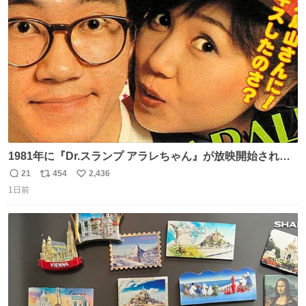
ト
数
数
1981年に『Dr.スランプ アラレちゃん』が放映開始された
直後の鳥山明さんと、小山茉美さんです。
21
454
2,436
返
リ
い
1日前
信
ポ
い
数
ス
ね
ト
数
数