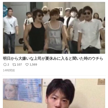
数
ス
ね
ト
数
数
明日から大嫌いな上司が夏休みに入ると聞いた時のウチら
2
107
1,569
返
リ
い
14時間前
信
ポ
い
数
ス
ね
ト
数
数