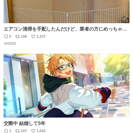
エアコン清掃を手配したんだけど、業者の方にめっちゃ吠
えるから隔離した。これでもう安心だ。
5
198
2,337
返
リ
い
3時間前
信
ポ
い
数
ス
ね
ト
数
数
交際中 結婚して5年
1
107
1,542