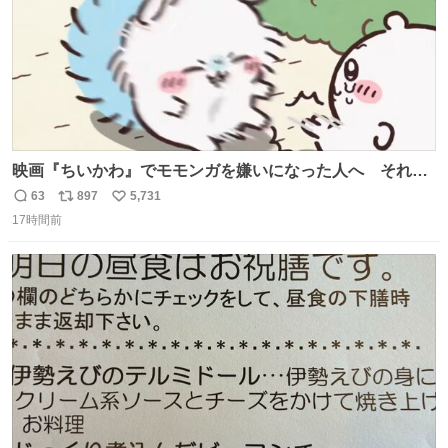
映画『ちいかわ』でモモンガを嫌いになった人へ それで
も愛される理由と可能性 kai-you.net/article/96186 『映画
63
897
5,731
返
リ
い
ちいかわ 人魚の島のひみつ』を3回観て、原作も追ってい
17時間前
信
ポ
い
る筆者が、モモンガの名誉回復を試みようとする記事で
数
ス
ね
す。ちいかわ初心者向けです🖊
ト
数
数