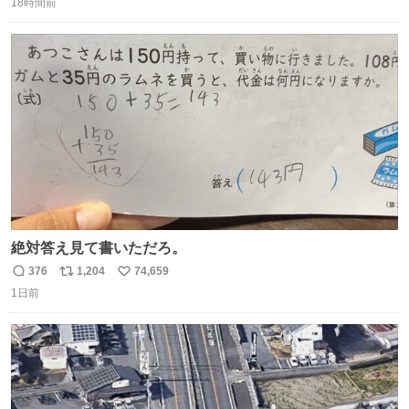
18時間前
信
ポ
い
数
ス
ね
ト
数
数
絶対答え見て書いただろ。
376
1,204
74,659
返
リ
い
1日前
信
ポ
い
数
ス
ね
ト
数
数