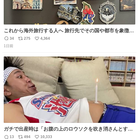
これから海外旅行する人へ 旅行先でその国や都市を象徴す
る マグネットを買って欲しい。 僕は交換留学してた1年間
34
275
4,364
返
リ
い
で20カ国回ったけど、旅行先で必ずマグネットを買い、今
1日前
信
ポ
い
は家の冷蔵庫に貼ってる。 交換留学が終わって1年経つけ
数
ス
ね
どそれぞれのマグネットを見る度に旅の思い出が鮮明によ
ト
数
数
みがえります。
ガチで出産時は「お腹の上のロウソクを吹き消さんとする
サンシャイン池崎」だったし、お産後の股裂け状態でのト
13
494
10,333