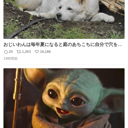
おじいわんは毎年夏になると庭のあちこちに自分で穴を掘
って涼んでた。 たまにうさぎ氏がちゃっかり中に入る事も
25
1,303
16,186
返
リ
い
あったが、退かさず怒らず保護者のようにただ見ていた。
19時間前
信
ポ
い
数
ス
ね
ト
数
数