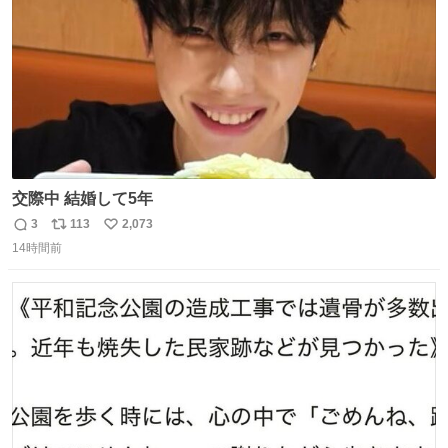
交際中 結婚して5年
3
113
2,073
返
リ
い
14時間前
信
ポ
い
数
ス
ね
ト
数
数