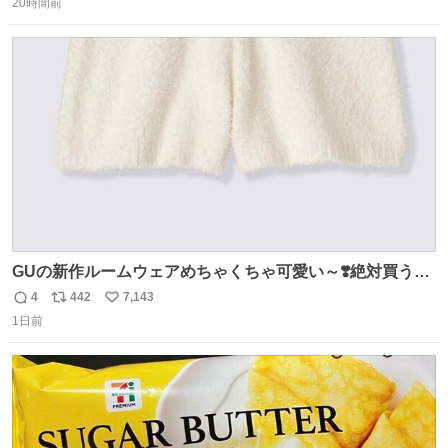
び、たくさんのおやつを食べて、たくさん愛されたハチく
20時間前
信
ポ
い
んありがとう ハチくん大好きだよ 秋田犬の里 スタッフ一
数
ス
ね
同より 愛を込めて #秋田犬の里 #akitainu #akita #ハチくん
ト
数
数
大好き
GUの新作ルームウェアめちゃくちゃ可愛い～❣️絶対買うぞ
🪿🤍 9月下旬発売🪄
4
442
7,143
返
リ
い
1日前
信
ポ
い
数
ス
ね
ト
数
数