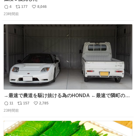
4
177
8,046
返
リ
い
23時間前
信
ポ
い
数
ス
ね
ト
数
数
→最速で農道を駆け抜ける為のHONDA ←最速で隣町の集
会所に行く為のHONDA
11
157
2,785
返
リ
い
23時間前
信
ポ
い
数
ス
ね
ト
数
数