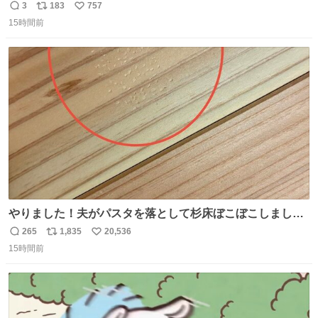
ック・ホームズに「ワトソン」と喋ってもらうためのアク
3
183
757
返
リ
い
スタです！！！
15時間前
信
ポ
い
数
ス
ね
ト
数
数
やりました！夫がパスタを落として杉床ぼこぼこしまし
た！よかったーーー！ファーストぼこぼこ自分じゃなく
265
1,835
20,536
返
リ
い
て！これで第二波いつでもいけます！！！✌️いやーほっと
15時間前
信
ポ
い
した！ 杉床を採用しようとしている方々へ忠告です。杉床
数
ス
ね
は乾燥パスタに負けます。豆腐くらいやわやわです。
ト
数
数