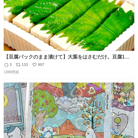
【豆腐パックのまま漬けて】大葉をはさむだけ。豆腐1
丁、秒でなくなる 豆腐に大葉をはさんで、めんつゆに漬け
3
133
907
返
リ
い
るだけ。冷蔵庫で置くだけで味がしみ込み、さっぱりなの
18時間前
信
ポ
い
に満足感のある一品に。火を使わず5分で仕込める、忙し
数
ス
ね
い日にもぴったりの大葉と豆腐の漬けレシピです。 詳しく
ト
数
数
はリプ欄を見てね👇