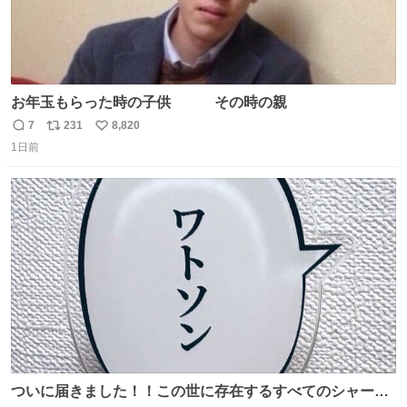
お年玉もらった時の子供 その時の親
7
231
8,820
返
リ
い
1日前
信
ポ
い
数
ス
ね
ト
数
数
ついに届きました！！この世に存在するすべてのシャーロ