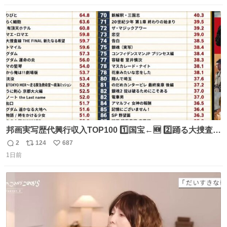
数
ス
ね
ト
数
数
邦画実写歴代興行収入TOP100 1️⃣国宝←🆕 2️⃣踊る大捜査線
THE MOVIE2 3️⃣南極物語 4️⃣踊る大捜査線 THE MOVIE 5️⃣
2
124
687
返
リ
い
子猫物語 6️⃣劇場版コード・ブルー 7️⃣天と地と 8️⃣永遠の0
1日前
信
ポ
い
9️⃣ROOKIES-卒業- 🔟世界の中心で、愛をさけぶ … 44位 ほ
数
ス
ね
どなく、お別れです←🆕 … 60位 キングダム 魂の決戦←🆕
ト
数
数