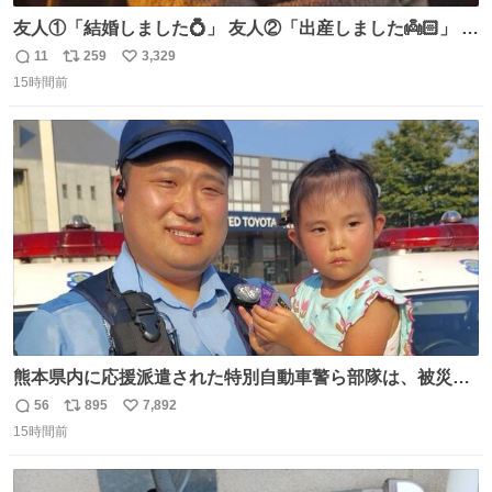
友人①「結婚しました💍」 友人②「出産しました👼🏻」 友
人③「マイホーム建てました🏡」 私「パトゥ」
11
259
3,329
返
リ
い
15時間前
信
ポ
い
数
ス
ね
ト
数
数
熊本県内に応援派遣された特別自動車警ら部隊は、被災場
所のみならず、避難所も回りながらパトロールを行ってい
56
895
7,892
返
リ
い
ます。写真は、京都府警察の特別自動車警ら部隊が、上益
15時間前
信
ポ
い
城郡御船町内で避難している方々と交流している様子で
数
ス
ね
す。 #令和８年熊本地震 #京都府警察
ト
数