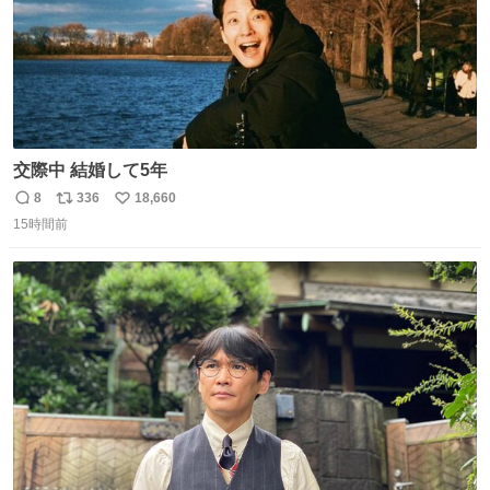
交際中 結婚して5年
8
336
18,660
返
リ
い
15時間前
信
ポ
い
数
ス
ね
ト
数
数