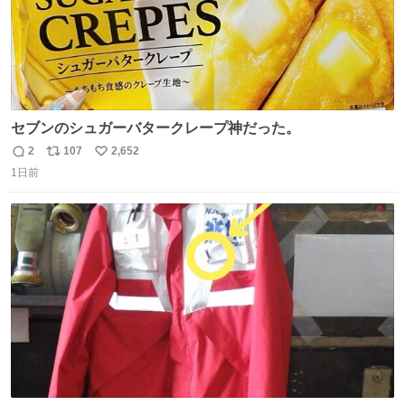
セブンのシュガーバタークレープ神だった。
2
107
2,652
返
リ
い
1日前
信
ポ
い
数
ス
ね
ト
数
数