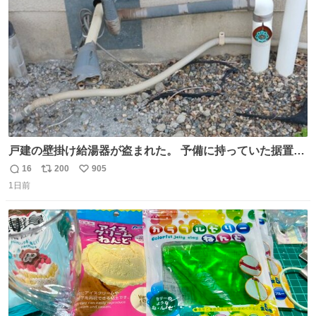
数
戸建の壁掛け給湯器が盗まれた。 予備に持っていた据置給
湯器があったのでガスやさんに設置してもらった。 工事費
16
200
905
返
リ
い
9万円。 痛い出費。 防犯カメラ設置した。 物騒な時代にな
1日前
信
ポ
い
ったな。 昔は給湯器盗むとか聞いたことなかったな。
数
ス
ね
ト
数
数