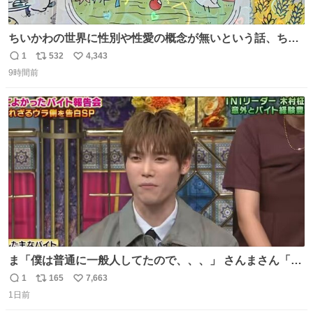
ちいかわの世界に性別や性愛の概念が無いという話、ちい
かわタロットでも恋人・女帝・女教皇あたりは性別を意識
1
532
4,343
返
リ
い
させないように描かれてるんだよね。かなり徹底している
9時間前
信
ポ
い
印象。
数
ス
ね
ト
数
数
ま「僕は普通に一般人してたので、、、」 さんまさん「チ
ンパンジー⁉️」 しぬwwwwwwwwwwwwwwwwwwwww
1
165
7,663
返
リ
い
1日前
信
ポ
い