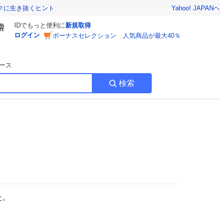
Yahoo! JAPAN
ヘ
トクに生き抜くヒント
IDでもっと便利に
新規取得
ログイン
ボーナスセレクション 人気商品が最大40％
ース
検索
た。