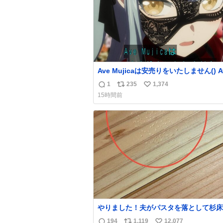
Ave Mujicaは安売りをいたしません() Ave
Mujicaの世界観が壊れてしまいますわ()
1
235
1,374
返
リ
い
15時間前
信
ポ
い
数
ス
ね
ト
数
数
やりました！夫がパスタを落として杉床
ぼこしました！よかったーーー！ファー
194
1,119
12,077