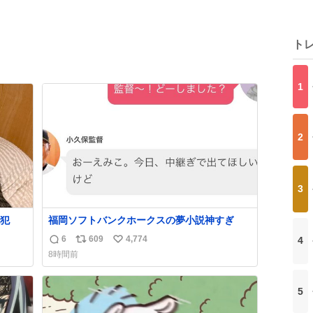
ト
1
2
3
犯
福岡ソフトバンクホークスの夢小説神すぎ
6
609
4,774
4
返
リ
い
8時間前
信
ポ
い
数
ス
ね
ト
数
5
数