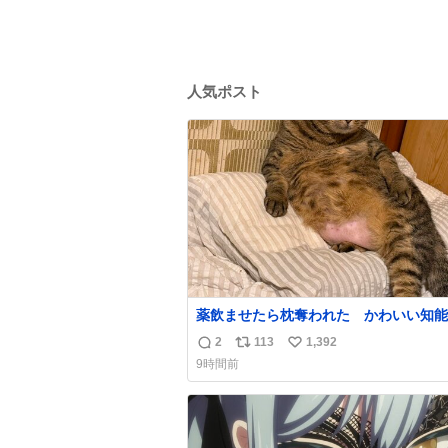
人気ポスト
薬飲ませたら枕奪われた かわいい知能
2
113
1,392
返
リ
い
9時間前
信
ポ
い
数
ス
ね
ト
数
数