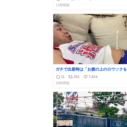
返
リ
い
ぼこぼこ自分じゃなくて！これで第二波
11時間前
でもいけます！！！✌️いやーほっとした！
信
ポ
い
床を採用しようとしている方々へ忠告で
数
ス
ね
杉床は乾燥パスタに負けます。豆腐くら
ト
数
わやわです。
数
ガチで出産時は「お腹の上のロウソクを
消さんとするサンシャイン池崎」だった
11
351
7,814
返
リ
い
お産後の股裂け状態でのトイレは「とに
18時間前
明るい安村の体勢」が1番楽
信
ポ
い
数
ス
ね
ト
数
数