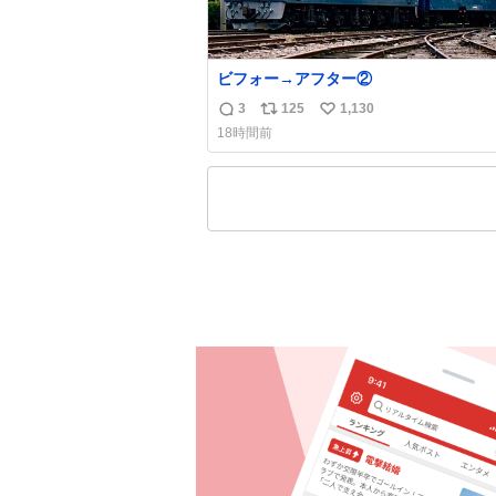
ビフォー→アフター②
3
125
1,130
返
リ
い
18時間前
信
ポ
い
数
ス
ね
ト
数
数