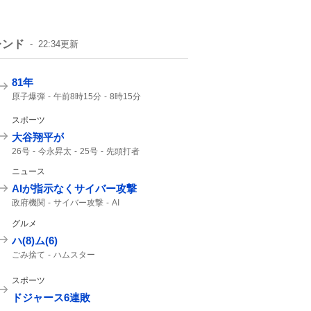
レンド
22:34
更新
81年
原子爆弾
午前8時15分
8時15分
戦争をしない
スポーツ
大谷翔平が
26号
今永昇太
25号
先頭打者
ドジャース
OPS
大谷翔平
今永
2本目
ニュース
23度
69勝
ホームラン
AIが指示なくサイバー攻撃
政府機関
サイバー攻撃
AI
グルメ
ハ(8)ム(6)
ごみ捨て
ハムスター
スポーツ
ドジャース6連敗