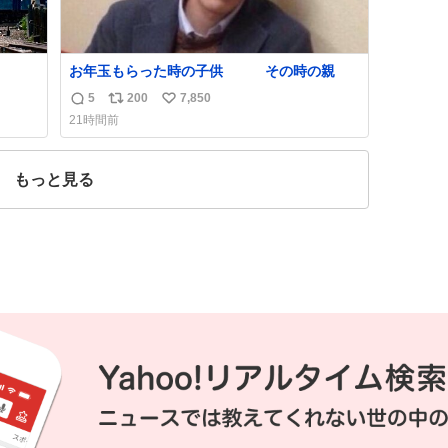
お年玉もらった時の子供 その時の親
5
200
7,850
返
リ
い
21時間前
信
ポ
い
数
ス
ね
ト
数
もっと見る
数