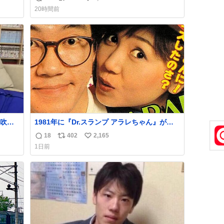
返
リ
い
いつ
僕は交換留学してた1年間で20カ国回ったけ
20時間前
 杉
ど、旅行先で必ずマグネットを買い、今は家
信
ポ
い
す。
の冷蔵庫に貼ってる。 交換留学が終わって1
数
ス
ね
いや
年経つけどそれぞれのマグネットを見る度に
ト
数
旅の思い出が鮮明によみがえります。
数
吹き
1981年に『Dr.スランプ アラレちゃん』が放
し、
映開始された直後の鳥山明さんと、小山茉美
18
402
2,165
返
リ
い
かく
さんです。
1日前
信
ポ
い
数
ス
ね
ト
数
数