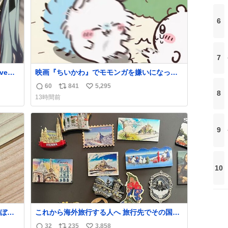
6
7
映画『ちいかわ』でモモンガを嫌いになった
人へ それでも愛される理由と可能性 kai-
60
841
5,295
返
リ
い
you.net/article/96186 『映画ちいかわ 人魚の
8
13時間前
島のひみつ』を3回観て、原作も追っている筆
信
ポ
い
者が、モモンガの名誉回復を試みようとする
数
ス
ね
記事です。ちいかわ初心者向けです🖊
ト
数
9
数
10
ぼこ
これから海外旅行する人へ 旅行先でその国や
スト
都市を象徴する マグネットを買って欲しい。
32
235
3,858