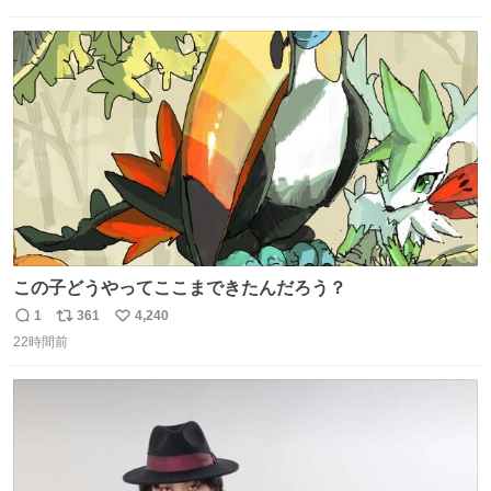
信
ポ
い
数
ス
ね
ト
数
数
この子どうやってここまできたんだろう？
1
361
4,240
返
リ
い
22時間前
信
ポ
い
数
ス
ね
ト
数
数