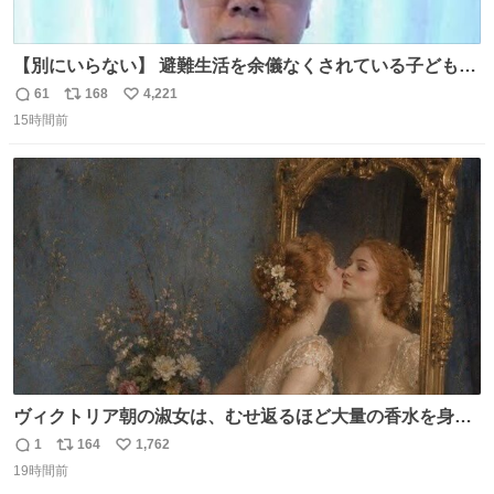
【別にいらない】 避難生活を余儀なくされている子どもた
ちのためにヒカキンボックス1000個を寄付させていただき
61
168
4,221
返
リ
い
ました
15時間前
信
ポ
い
数
ス
ね
ト
数
数
ヴィクトリア朝の淑女は、むせ返るほど大量の香水を身に
つけるものではないとされていた。それでも香水は、髪や
1
164
1,762
返
リ
い
肌の手入れと同じくらい、ヴィクトリア朝の女性達の美容
19時間前
信
ポ
い