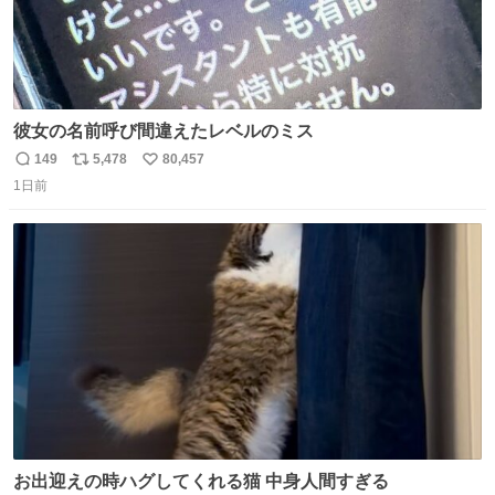
彼女の名前呼び間違えたレベルのミス
149
5,478
80,457
返
リ
い
1日前
信
ポ
い
数
ス
ね
ト
数
数
お出迎えの時ハグしてくれる猫 中身人間すぎる