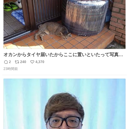
オカンからタイヤ届いたからここに置いといたって写真送
られてきたけど明らかに猫が邪魔くさそうな顔してて草
2
240
4,370
返
リ
い
23時間前
信
ポ
い
数
ス
ね
ト
数
数