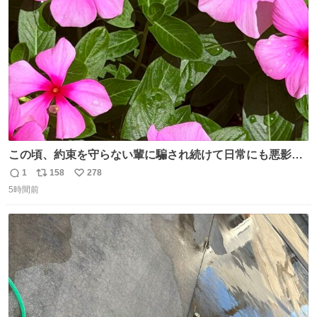
数
この頃、約束を守らない輩に騙され続けて日常にも悪影響
が出てきて仕事も出来ずでストレスマックス。 解決には断
1
158
278
返
リ
い
ち切るのみ。 そんな時に美しい光景は救いの刻です。 人様
5時間前
信
ポ
い
に迷惑をかける人間の神経には理解が出来ないし理解する
数
ス
ね
気もない。 実直に生きる！ 今日も嘘に負けずに頑張りま
ト
数
数
す。 #LUNE #約束