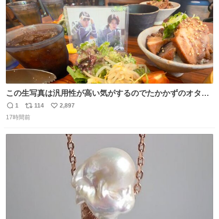
この生写真は汎用性が高い気がするのでたかかずのオタク
は絶対買った方が良いw
1
114
2,897
返
リ
い
17時間前
信
ポ
い
数
ス
ね
ト
数
数