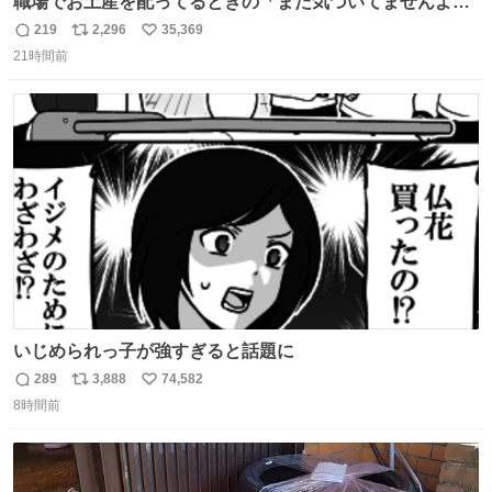
職場でお土産を配ってるときの「まだ気づいてませんよ」
的な演技が毎回シンドい。
219
2,296
35,369
返
リ
い
21時間前
信
ポ
い
数
ス
ね
ト
数
数
いじめられっ子が強すぎると話題に
289
3,888
74,582
返
リ
い
8時間前
信
ポ
い
数
ス
ね
ト
数
数