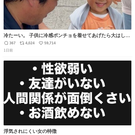
冷たーい。 子供に冷感ポンチョを着せてあげたら大はしゃ
ぎで喜んでくれました。 こんな素敵な代物を提供してくれ
367
4,024
59,714
返
リ
い
た山口県の恩師に感謝。
1日前
信
ポ
い
数
ス
ね
ト
数
数
浮気されにくい女の特徴