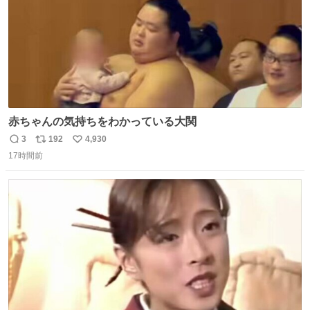
赤ちゃんの気持ちをわかっている大関
3
192
4,930
返
リ
い
17時間前
信
ポ
い
数
ス
ね
ト
数
数