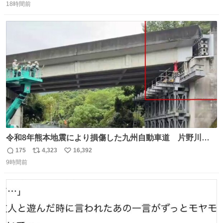
18時間前
信
ポ
い
数
ス
ね
ト
数
数
令和8年熊本地震により損傷した九州自動車道 片野川橋
（下り線）の復旧作業を行っています。 タイムラプス動画
175
4,323
16,392
返
リ
い
で、段差が生じた橋桁をジャッキアップしている様子をご
9時間前
信
ポ
い
紹介します。 引き続き、早期復旧に向けて着実に工事を進
数
ス
ね
めてまいります。 #NEXCO西日本 #熊本地震
ト
数
数