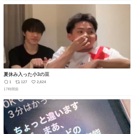
数
ス
ね
ト
数
数
夏休み入った小3の豆
1
127
2,624
返
リ
い
17時間前
信
ポ
い
数
ス
ね
ト
数
数