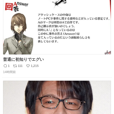
ト
数
数
普通に初知りでエグい
1
111
1,215
返
リ
い
14時間前
信
ポ
い
数
ス
ね
ト
数
数