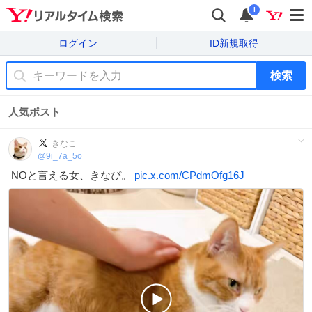
i
ログイン
ID新規取得
検索
人気ポスト
きなこ
@
9i_7a_5o
NOと言える女、きなぴ。
pic.x.com/CPdmOfg16J