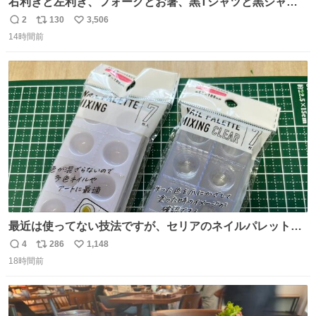
右利きと左利き、フォークとお箸、黒Tシャツと黒シャ
ツ、ありがとう、いい塩レです
2
130
3,506
返
リ
い
14時間前
信
ポ
い
数
ス
ね
ト
数
数
最近は使ってない技法ですが、セリアのネイルパレットの
四隅をハサミで切り落とし、やすりがけすればミニチュア
4
286
1,148
返
リ
い
食器ができます。 底にストローをカットしたものを接着し
18時間前
信
ポ
い
塗装すれば茶碗になります。素材が塩化ビニルなので接着
数
ス
ね
剤や塗料は対応したものを使うと良いです。 透明はそのま
ト
数
数
までも使えます。