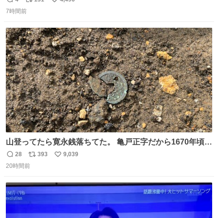
返
リ
い
7時間前
信
ポ
い
数
ス
ね
ト
数
数
山登ってたら寛永銭落ちてた。 亀戸正字だから1670年頃に
鋳造されたもの。
28
393
9,039
返
リ
い
20時間前
信
ポ
い
数
ス
ね
ト
数
数