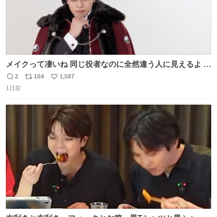
メイクって凄いね 同じ役者なのに全然違う人に見えるよ #
仮面ライダーマイス #ブルーロック
2
104
1,587
返
リ
い
1日前
信
ポ
い
数
ス
ね
ト
数
数