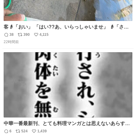
客👴「おい」 「はい??あ、いらっしゃいませ」 👴「さっ
きからずっと水出しっぱなしでもったいないだろ」 「静電
38
390
4,115
返
リ
い
気を逃がし、熱くなった地面の温度を下げ、引火事故の防
22時間前
信
ポ
い
止の為必要な作業です」 👴「水不足の昨今にもったいない
数
ス
ね
ことをするな!!」 それでは歌います、聞いてください 「井
ト
数
数
戸水」
中華一番最新刊、とても料理マンガとは思えないあらすじ
の書き出ししてて最高
6
524
1,439
返
リ
い