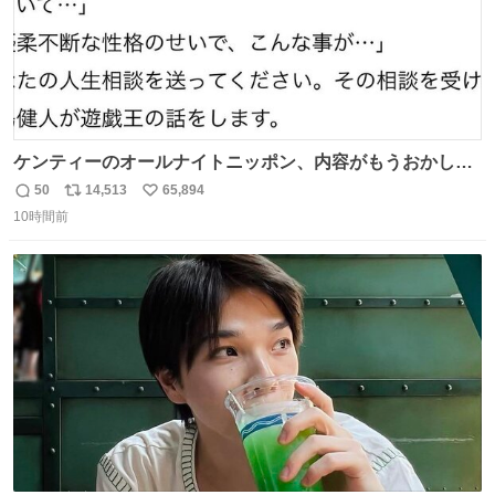
ケンティーのオールナイトニッポン、内容がもうおかしい
#中島健人ANN
50
14,513
65,894
返
リ
い
10時間前
信
ポ
い
数
ス
ね
ト
数
数