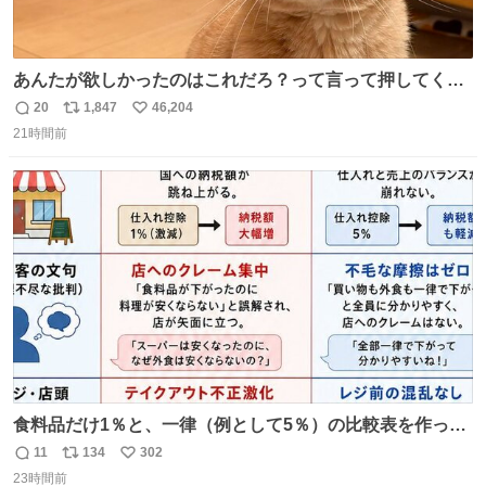
あんたが欲しかったのはこれだろ？って言って押してくれ
た手形がコチラ
20
1,847
46,204
返
リ
い
21時間前
信
ポ
い
数
ス
ね
ト
数
数
食料品だけ1％と、一律（例として5％）の比較表を作って
みました。 参考になるかと思います。
11
134
302
返
リ
い
23時間前
信
ポ
い