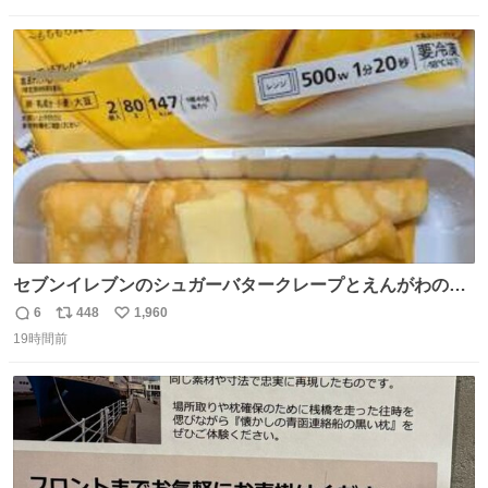
数
ス
ね
ト
数
数
セブンイレブンのシュガーバタークレープとえんがわの寿
司を探している人へ！ シュガーバタークレープは目黒、品
6
448
1,960
返
リ
い
川、蒲田、渋谷、川崎、横浜、鶴見、九州の一部エリア限
19時間前
信
ポ
い
定商品で8月5日に発注が終了したため店舗に置いてあると
数
ス
ね
ころ少ないですが見つけたら即買いです🤩❣️
ト
数
数