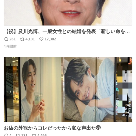
【祝】及川光博、一般女性との結婚を発表「新しい命を授
かっております」 news.livedoor.com/lite/article_d…
261
4,131
17,382
返
リ
い
「私、及川光博はこの度、交際しておりました方と入籍い
4時間前
信
ポ
い
たしました。また、新しい命を授かっております」「今後
数
ス
ね
も変わらず俳優として、ミッチーとして、努力し精進して
ト
数
数
参ります」とつづった。
お店の外観からコレだったから変な声出た🤭
4
131
4,496