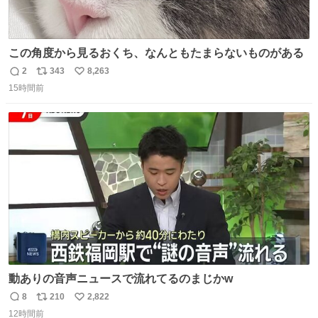
この角度から見るおくち、なんともたまらないものがある
2
343
8,263
返
リ
い
15時間前
信
ポ
い
数
ス
ね
ト
数
数
動ありの音声ニュースで流れてるのまじかw
8
210
2,822
返
リ
い
12時間前