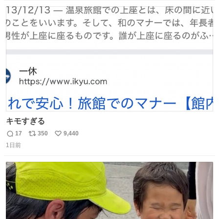
習慣に欠かせないものだった。 当時の香水は、現在私たち
数
ス
ね
が知る香水よりも単純な組成で、その大部分は薔薇、菫、
ト
数
数
ベルガモット、
キモすぎる
17
350
9,440
返
リ
い
1日前
信
ポ
い
数
ス
ね
ト
数
数