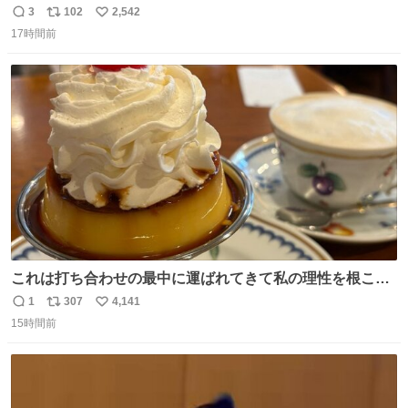
3
102
2,542
返
リ
い
17時間前
信
ポ
い
数
ス
ね
ト
数
数
これは打ち合わせの最中に運ばれてきて私の理性を根こそ
ぎ奪い去ったプリンの写真です。
1
307
4,141
返
リ
い
15時間前
信
ポ
い
数
ス
ね
ト
数
数