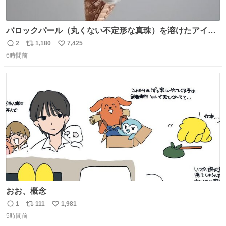
バロックパール（丸くない不定形な真珠）を溶けたアイス
や飴玉、雲、アヒルに見立ててジュエリーデザイナー、
2
1,180
7,425
返
リ
い
Ben Choi 蔡俊文さんの作品。
6時間前
信
ポ
い
instagram.com/bcjoaillerie/
数
ス
ね
ト
数
数
おお、概念
1
111
1,981
返
リ
い
5時間前
信
ポ
い