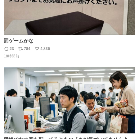
罰ゲームかな
23
784
4,836
返
リ
い
18時間前
信
ポ
い
数
ス
ね
ト
数
数