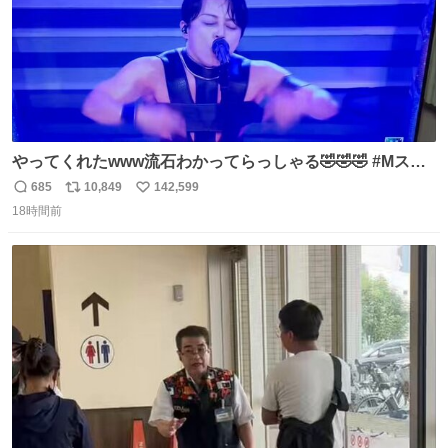
やってくれたwww流石わかってらっしゃる🤣🤣🤣 #Mステ
#西川貴教
685
10,849
142,599
返
リ
い
18時間前
信
ポ
い
数
ス
ね
ト
数
数