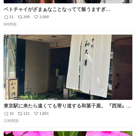
ベトチャイがざまぁなことなってて飯うますぎ
る〜〜〜！！！！！！！！ 店員さんの神対応によって先頭
21
209
2,500
返
リ
い
並んでたのに列からハブられてたwwwwwwwwwwww
6時間前
信
ポ
い
数
ス
ね
ト
数
数
東京駅に来たら遠くても寄り道する和菓子屋。 『西湖』と
いう笹に包まれ、蓮根の粉で出来た生菓子がたまらなく美
10
121
1,601
返
リ
い
味しい。 笹の香りと和三盆の風味、蓮粉のもちもちと特徴
22時間前
信
ポ
い
ある食感は唯一無二。
数
ス
ね
ト
数