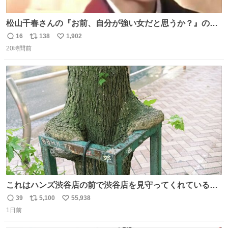
松山千春さんの『お前、自分が強い女だと思うか？』の一
言で… 中森明菜さんが思わず本音をこぼす瞬間😭
16
138
1,902
返
リ
い
20時間前
信
ポ
い
数
ス
ね
ト
数
数
これはハンズ渋谷店の前で渋谷店を見守ってくれている
「くつろ木」。
39
5,100
55,938
返
リ
い
1日前
信
ポ
い
数
ス
ね