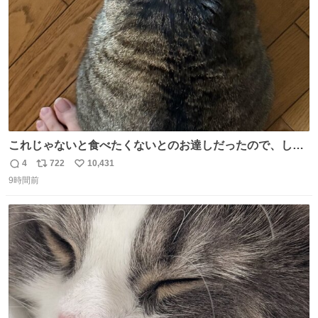
数
これじゃないと食べたくないとのお達しだったので、しっ
ぽ置き場係になっている
4
722
10,431
返
リ
い
9時間前
信
ポ
い
数
ス
ね
ト
数
数