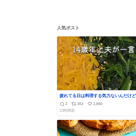
人気ポスト
疲れてる日は料理する気力ないんだけど
れは炊飯器におまかせするだけだから「
2
302
2,660
返
リ
い
なら作れる！」ってなった。
23時間前
信
ポ
い
数
ス
ね
ト
数
数