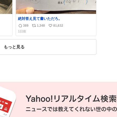
絶対答え見て書いただろ。
389
1,348
81,632
返
リ
い
1日前
信
ポ
い
数
ス
ね
ト
数
もっと見る
数