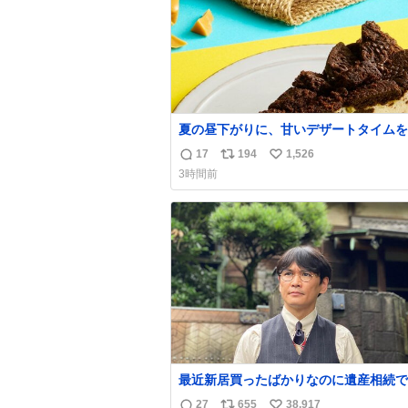
夏の昼下がりに、甘いデザートタイムを☀
クサク食感が楽しめるデザート2品が登
17
194
1,526
返
リ
い
います✨ どちらの”サクッ”から楽しみ
3時間前
すか😊 🧡→ #キャラメルオールドファッショ
信
ポ
い
ンドーナツ 外はさっくり、中はしっと
数
ス
ね
ャラメルのビターな味わいに包まれたド
ト
数
ツ🍩 🖤→
数
最近新居買ったばかりなのに遺産相続で
らっちゃった長男
27
655
38,917