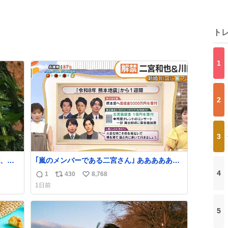
ト
1
2
3
、こ
｢嵐のメンバーである二宮さん｣ ああああああ
これ
泣いた、、
4
1
430
8,768
返
リ
い
1日前
信
ポ
い
数
ス
ね
5
ト
数
数