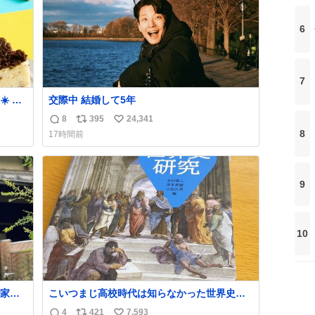
6
7
️ サ
交際中 結婚して5年
場して
8
395
24,341
返
リ
い
たいで
8
17時間前
信
ポ
い
り。キ
数
ス
ね
ーナ
ト
数
9
数
10
家も
こいつまじ高校時代は知らなかった世界史が
溢れすぎてて𝑩𝑰𝑮 𝑳𝑶𝑽𝑬＿＿
4
421
7,593