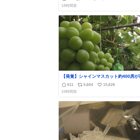
返
リ
い
18時間前
信
ポ
い
数
ス
ね
ト
数
数
【発覚】シャインマスカット約400房が
から盗まれる 栃木・佐野市
611
5,604
15,626
返
リ
い
news.livedoor.com/article/detail… 被害に遭
16時間前
った果樹園には防犯カメラなどはなく、
信
ポ
い
インマスカットが盗まれた木には刃物な
数
ス
ね
切られた跡が。市内で今年に入って同様
ト
数
害は確認されておらず、警察はパトロー
数
強化する。