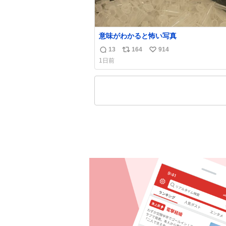
意味がわかると怖い写真
13
164
914
返
リ
い
1日前
信
ポ
い
数
ス
ね
ト
数
数