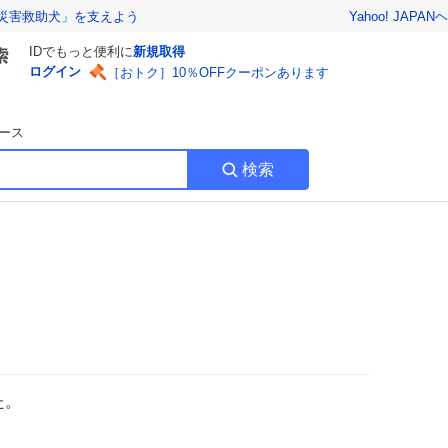
Yahoo! JAPAN
ヘ
災害救助犬」を支えよう
IDでもっと便利に
新規取得
ログイン
［おトク］10％OFFクーポンあります
ース
検索
た。