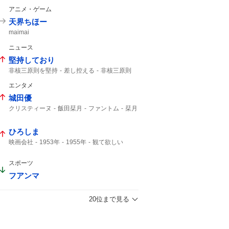
94歳
高嶋政宏
髙嶋政宏
最期まで
アニメ・ゲーム
天界ちほー
maimai
ニュース
堅持しており
非核三原則を堅持
差し控える
非核三原則
唯一の戦争被爆国
被爆国
エンタメ
城田優
クリスティーヌ
飯田栞月
ファントム
栞月
加藤和樹
天使の歌声
全身全霊
ひろしま
映画会社
1953年
1955年
観て欲しい
スポーツ
フアンマ
20位まで見る