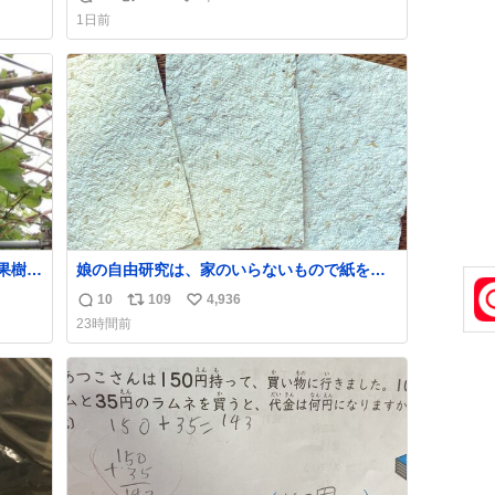
返
リ
い
1日前
信
ポ
い
数
ス
ね
ト
数
数
果樹園
娘の自由研究は、家のいらないもので紙をつ
くる。 という事でわたしの使わないリードが
10
109
4,936
返
リ
い
紙に変身しました😂
23時間前
シャ
信
ポ
い
どで
数
ス
ね
の被
ト
数
ルを
数