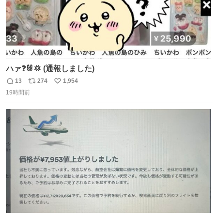
ハァ❓🐰💢 (通報しました)
13
274
1,954
返
リ
い
19時間前
信
ポ
い
数
ス
ね
ト
数
数