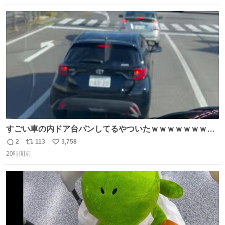
ストに売ってるぞ。ドライシャンプーって書いてあるけど
数
ス
ね
汗拭きシートみたいなもの。耳裏襟足首筋がんがん拭いて
ト
数
数
汗臭不安を解消。
すごい車の内ドア台パンしてるやついたｗｗｗｗｗｗｗｗ
ｗｗｗｗｗｗ
2
113
3,758
返
リ
い
20時間前
信
ポ
い
数
ス
ね
ト
数
数