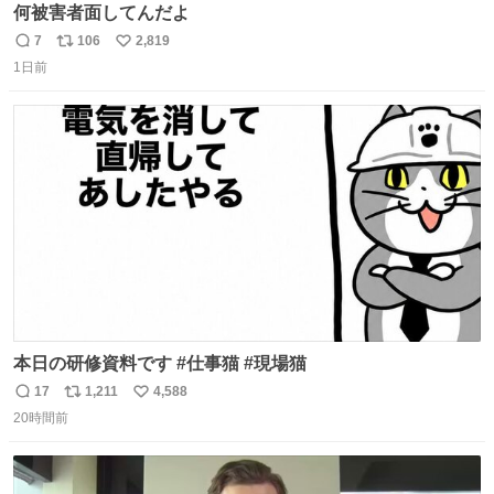
何被害者面してんだよ
7
106
2,819
返
リ
い
1日前
信
ポ
い
数
ス
ね
ト
数
数
本日の研修資料です #仕事猫 #現場猫
17
1,211
4,588
返
リ
い
20時間前
信
ポ
い
数
ス
ね
ト
数