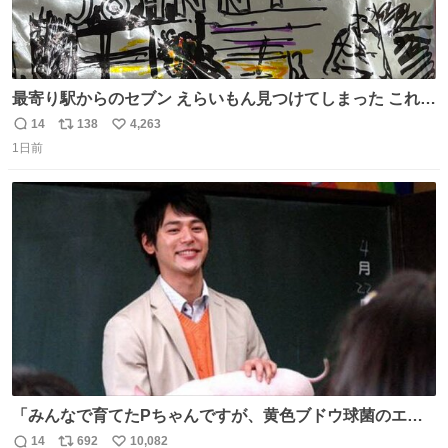
最寄り駅からのセブン えらいもん見つけてしまった これ売
ってくれへんかな… #浅井健一 #ポテチ #ロックの名盤
14
138
4,263
返
リ
い
1日前
信
ポ
い
数
ス
ね
ト
数
数
「みんなで育てたPちゃんですが、黄色ブドウ球菌のエン
テロトキシン（耐熱性毒素）が検出されたので、議論する
14
692
10,082