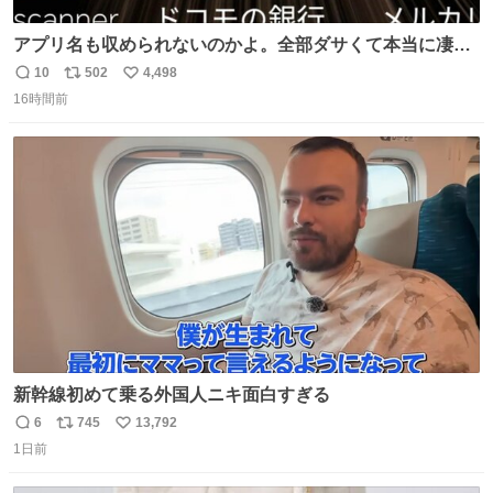
アプリ名も収められないのかよ。全部ダサくて本当に凄
い。 https://t.co/LemyLGyVkR
10
502
4,498
返
リ
い
16時間前
信
ポ
い
数
ス
ね
ト
数
数
新幹線初めて乗る外国人ニキ面白すぎる
6
745
13,792
返
リ
い
1日前
信
ポ
い
数
ス
ね