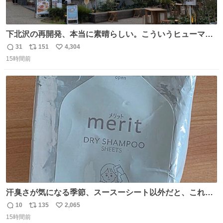
下北沢の再開発、本当に素晴らしい。こういうヒューマン
スケールの開発がいいんだよ。
31
151
4,304
返
リ
い
15時間前
信
ポ
い
数
ス
ね
ト
数
数
汗臭さが気になる季節、スースーシート以外だと、これが
とにかくスッキリする。2年くらい前に #生活は踊る で紹
10
135
2,065
返
リ
い
介したやつ。おじさんにもおばさんにもオススメだ。ドラ
15時間前
信
ポ
い