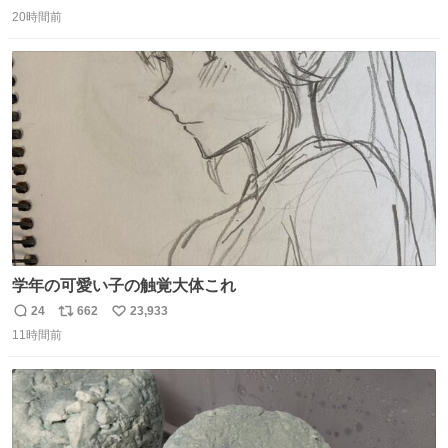
返
リ
い
20時間前
信
ポ
い
数
ス
ね
ト
数
数
学年の可愛い子の触覚大体これ
24
662
23,933
返
リ
い
11時間前
信
ポ
い
数
ス
ね
ト
数
数