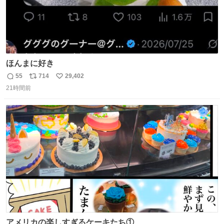
ほんまに好き
55
714
29,402
返
リ
い
21時間前
信
ポ
い
数
ス
ね
ト
数
数
アメリカの楽しすぎるケーキたち①