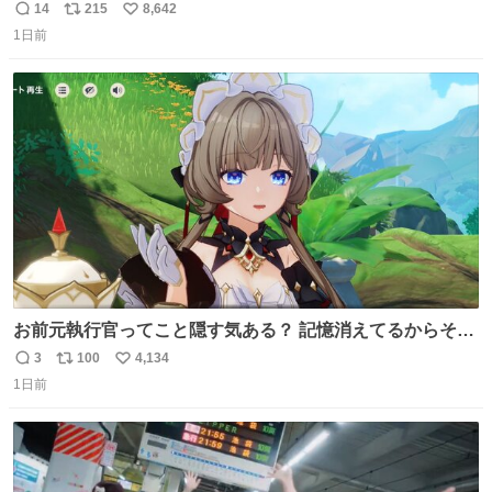
の
14
215
8,642
返
リ
い
1日前
信
ポ
い
数
ス
ね
ト
数
数
お前元執行官ってこと隠す気ある？ 記憶消えてるからそん
な考えに至らないだろうけどさ…
3
100
4,134
返
リ
い
1日前
信
ポ
い
数
ス
ね
ト
数
数