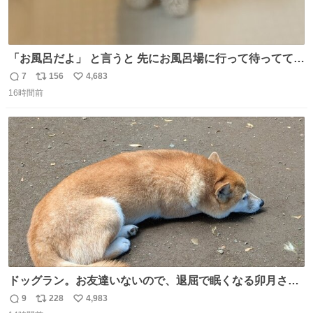
「お風呂だよ」 と言うと 先にお風呂場に行って待っててく
れる 賢いライス
7
156
4,683
返
リ
い
16時間前
信
ポ
い
数
ス
ね
ト
数
数
ドッグラン。お友達いないので、退屈で眠くなる卯月さ
ん。 #柴犬卯月
9
228
4,983
返
リ
い