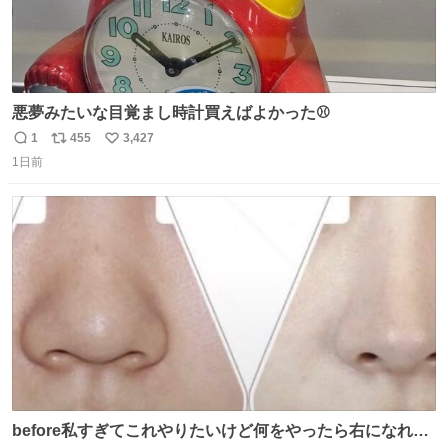
悪夢みたいな目覚まし時計買えばよかった⚾
1
455
3,427
返
リ
い
1日前
信
ポ
い
数
ス
ね
ト
数
数
before私すぎてこれやりたいけど何をやったら右になれる