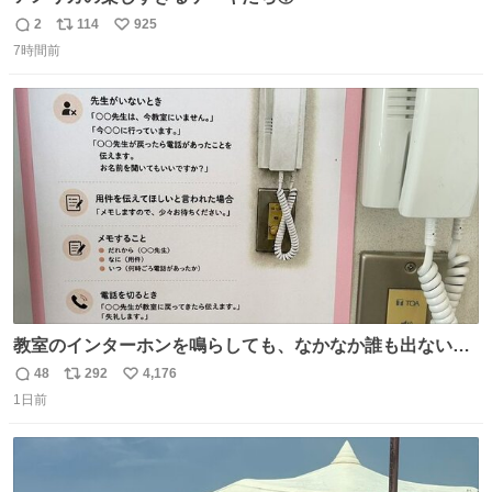
2
114
925
返
リ
い
7時間前
信
ポ
い
数
ス
ね
ト
数
数
教室のインターホンを鳴らしても、なかなか誰も出ないこ
とがあります…。 もしかすると「電話の出方」に困ってい
48
292
4,176
返
リ
い
るのかもしれません。 そこで「何を話せばいいか」が見え
1日前
信
ポ
い
る手引きを用意して、安心して電話に出られるようにしま
数
ス
ね
す。 インターホンの応対も大切なコミュニケーションの学
ト
数
数
びです。