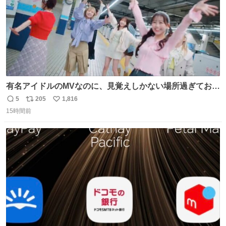
有名アイドルのMVなのに、見覚えしかない場所過ぎておも
ろいな
5
205
1,816
返
リ
い
15時間前
信
ポ
い
数
ス
ね
ト
数
数