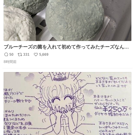
ブルーチーズの菌を入れて初めて作ってみたチーズなんだ
けど 本能でちょっとヤバいと思っちゃう見た目だな
50
331
5,669
返
リ
い
8時間前
信
ポ
い
数
ス
ね
ト
数
数