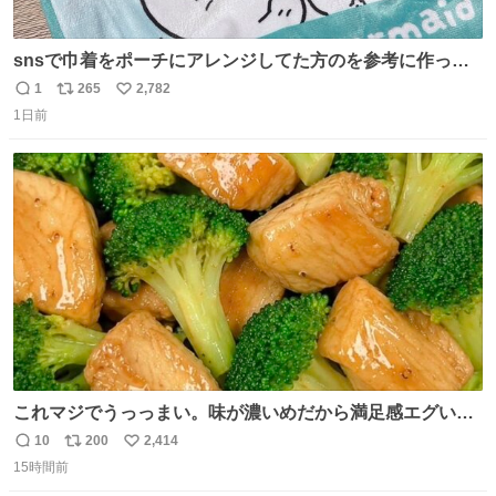
snsで巾着をポーチにアレンジしてた方のを参考に作って
みました🧵 裁縫は得意でないので、ザクザクの目測で縫い
1
265
2,782
返
リ
い
ましたので悪しからず🙏🏻 裏地は人魚のウロコ風な柄にし
1日前
信
ポ
い
てみたらめっちゃ良き☺️ 島二郎とちいかわチャームもお気
数
ス
ね
に入り⭐️
ト
数
数
これマジでうっっまい。味が濃いめだから満足感エグいし
1週間で3キロ痩せた😭
10
200
2,414
返
リ
い
15時間前
信
ポ
い