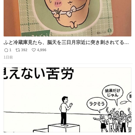
ふと冷蔵庫見たら、脳天を三日月宗近に突き刺されてるく
りまんじゅうパイセンが
1
392
4,996
返
リ
い
1日前
信
ポ
い
数
ス
ね
ト
数
数