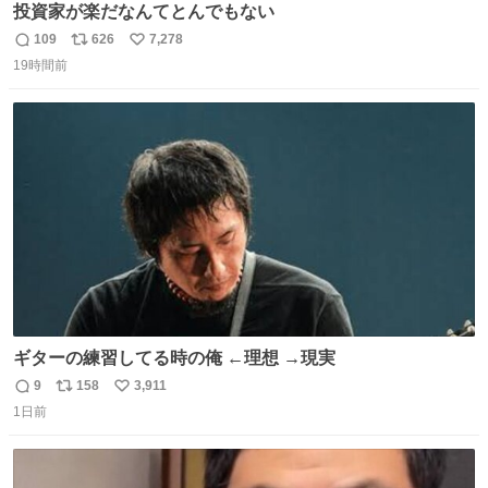
投資家が楽だなんてとんでもない
109
626
7,278
返
リ
い
19時間前
信
ポ
い
数
ス
ね
ト
数
数
ギターの練習してる時の俺 ←理想 →現実
9
158
3,911
返
リ
い
1日前
信
ポ
い
数
ス
ね
ト
数
数