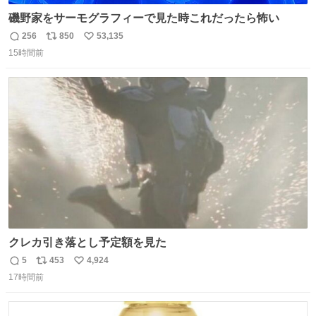
磯野家をサーモグラフィーで見た時これだったら怖い
256
850
53,135
返
リ
い
15時間前
信
ポ
い
数
ス
ね
ト
数
数
クレカ引き落とし予定額を見た
5
453
4,924
返
リ
い
17時間前
信
ポ
い
数
ス
ね
ト
数