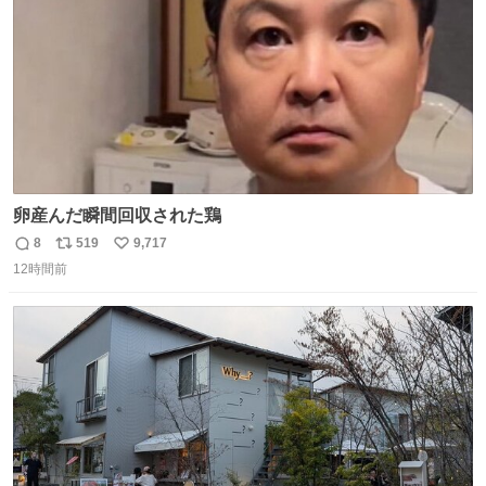
卵産んだ瞬間回収された鶏
8
519
9,717
返
リ
い
12時間前
信
ポ
い
数
ス
ね
ト
数
数