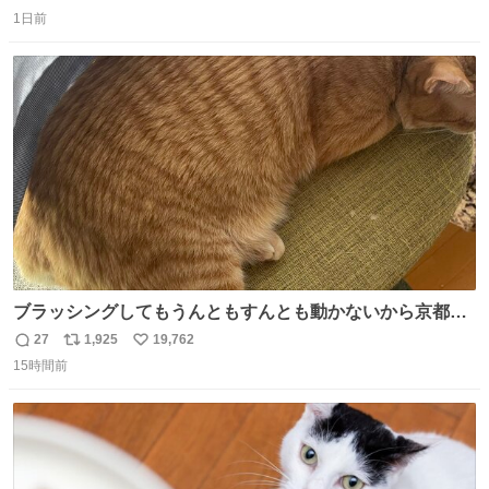
返
リ
い
までもなく処分が決まりました」
1日前
信
ポ
い
数
ス
ね
ト
数
数
ブラッシングしてもうんともすんとも動かないから京都の
寺にある庭みたいになってる
27
1,925
19,762
返
リ
い
15時間前
信
ポ
い
数
ス
ね
ト
数
数