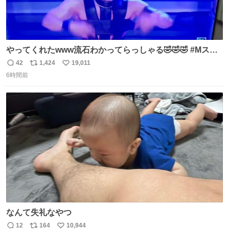
やってくれたwww流石わかってらっしゃる🤣🤣🤣 #Mステ
#西川貴教
42
1,424
19,011
返
リ
い
6時間前
信
ポ
い
数
ス
ね
ト
数
数
なんて失礼なやつ
12
164
10,944