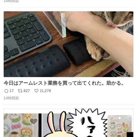
14時間前
信
ポ
い
数
ス
ね
ト
数
数
今日はアームレスト業務を買って出てくれた。助かる。
17
827
11,278
返
リ
い
14時間前
信
ポ
い
数
ス
ね
ト
数
数