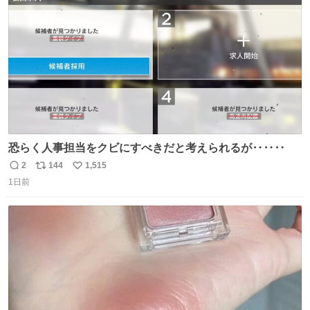
数
認を実施」と説明した。
恐らく人事担当をクビにすべきだと考えられるが‥‥‥
2
144
1,515
返
リ
い
1日前
信
ポ
い
数
ス
ね
ト
数
数