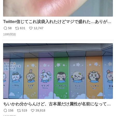
Twitter信じてこれ涙袋入れたけどマジで盛れた…ありがと
う…
58
631
12,747
返
リ
い
18時間前
信
ポ
い
数
ス
ね
ト
数
数
ちいかわ分からんけど、古本屋だけ属性が名前になってる
のはどういうこと？
156
519
39,918
返
リ
い