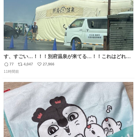
す、すごい…！！！別府温泉が来てる…！！これはどれぐ
らい待つんだろう…
77
4,047
27,966
返
リ
い
11時間前
信
ポ
い
数
ス
ね
ト
数
数