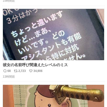
15時間前
信
ポ
い
数
ス
ね
ト
数
数
彼女の名前呼び間違えたレベルのミス
68
2,723
34,906
返
リ
い
13時間前
信
ポ
い
数
ス
ね
ト
数
数