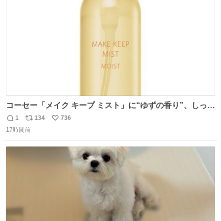
数
コーセー「メイク キープ ミスト」に“ゆずの香り”、しっと
りツヤ肌叶う保湿タイプ - fashion-press.net/news/148945
1
134
736
返
リ
い
17時間前
信
ポ
い
数
ス
ね
ト
数
数