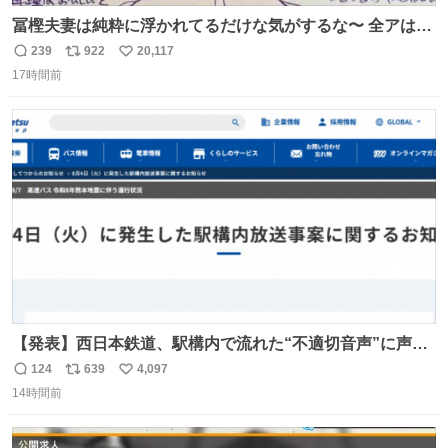
冨樫夫妻は純粋に浮かれてるだけな気がするな〜 全アはこ
こに自分の市場価値的なものを上乗せするので、 すっぴん
239
922
20,117
返
リ
い
＆寝起きのボサボサ頭でも「今日も可愛いね」が止まらな
17時間前
信
ポ
い
い。放っておくと永遠に髪撫でてきて作業進まない()
数
ス
ね
156cm40kg、年中日焼け止めとお友達の私より綺麗な手や
ト
数
数
めてもろて とか言う
【発表】西日本鉄道、駅構内で流れた“不適切音声”に声明
「被害届も検討」 news.livedoor.com/article/detail… 4日
124
639
4,097
返
リ
い
に西鉄福岡（天神）駅および薬院駅で発生した駅構内放送
14時間前
信
ポ
い
事案について声明を公表した。「第三者によって駅構内放
数
ス
ね
送設備に外部から不正に音声が流された可能性も含めて確
ト
数