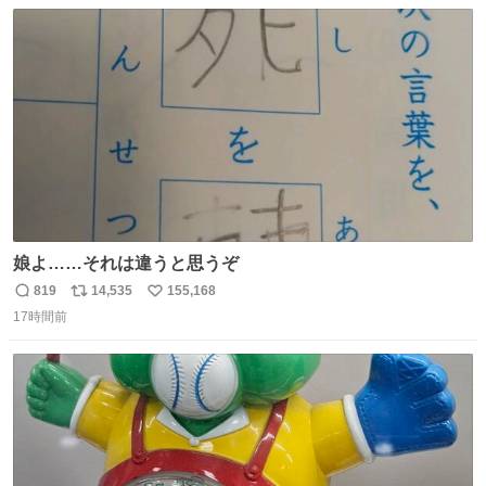
数
ス
ね
ト
数
数
娘よ……それは違うと思うぞ
819
14,535
155,168
返
リ
い
17時間前
信
ポ
い
数
ス
ね
ト
数
数