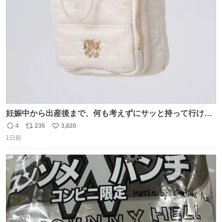
ト
数
数
妊娠中から出産後まで、何も考えずにサッと持って行ける
ようなショルダーバッグが欲しいな〜と思っていたのだけ
4
235
3,820
返
リ
い
ど snidelでめちゃくちゃピッタリなものを見つけたので買
1日前
信
ポ
い
った！✨ スマホと小物とペットボトルが入るの最高すぎる
数
ス
ね
🥹 しかもスマホ入れ独立してるしファスナーない！地味に
ト
数
数
嬉しいやつ！！！