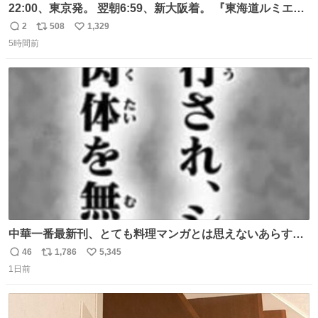
22:00、東京発。 翌朝6:59、新大阪着。 『東海道ルミエー
ルエクスプレス』が今夜、初運行！ 岐阜羽島駅で夜を越す
2
508
1,329
返
リ
い
東海道新幹線。寝台列車じゃないのに、朝まで新幹線とい
5時間前
信
ポ
い
う、なんだか特別体験😉 #TRAINTRIP #東海道ルミエール
数
ス
ね
エクスプレス
ト
数
数
中華一番最新刊、とても料理マンガとは思えないあらすじ
の書き出ししてて最高
46
1,786
5,345
返
リ
い
1日前
信
ポ
い
数
ス
ね
ト
数