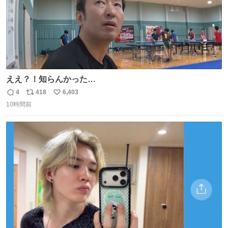
ええ？！知らんかった…
4
418
6,403
返
リ
い
10時間前
信
ポ
い
数
ス
ね
ト
数
数