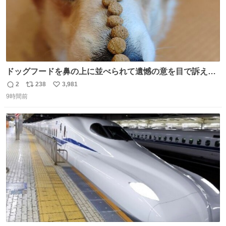
ドッグフードを鼻の上に並べられて遺憾の意を目で訴えて
くるコーギー
2
238
3,981
返
リ
い
9時間前
信
ポ
い
数
ス
ね
ト
数
数