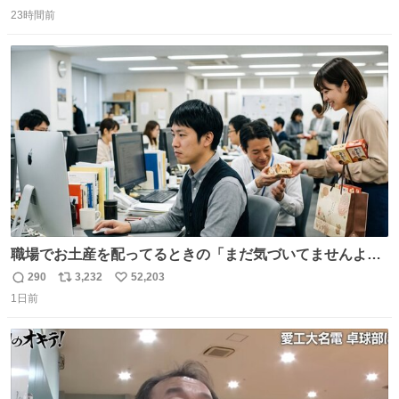
返
リ
い
23時間前
信
ポ
い
数
ス
ね
ト
数
数
職場でお土産を配ってるときの「まだ気づいてませんよ」
的な演技が毎回シンドい。
290
3,232
52,203
返
リ
い
1日前
信
ポ
い
数
ス
ね
ト
数
数