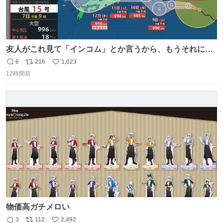
友人がこれ見て「インコム」とか言うから、もうそれにし
か見えなくなっちゃった。
6
216
1,023
返
リ
い
12時間前
信
ポ
い
数
ス
ね
ト
数
数
物価高ガチメロい
3
112
2,492