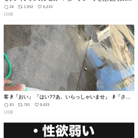
司を探している人へ！ シュガーバタークレープは目黒、品
26
1,552
6,233
返
リ
い
川、蒲田、渋谷、川崎、横浜、鶴見、九州の一部エリア限
1日前
信
ポ
い
定商品で8月5日に発注が終了したため店舗に置いてあると
数
ス
ね
ころ少ないですが見つけたら即買いです🤩❣️
ト
数
数
客👴「おい」 「はい??あ、いらっしゃいませ」 👴「さっ
きからずっと水出しっぱなしでもったいないだろ」 「静電
83
781
8,425
返
リ
い
気を逃がし、熱くなった地面の温度を下げ、引火事故の防
1日前
信
ポ
い
止の為必要な作業です」 👴「水不足の昨今にもったいない
数
ス
ね
ことをするな!!」 それでは歌います、聞いてください 「井
ト
数
数
戸水」