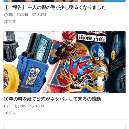
【ご報告】 主人の髪の毛が少し明るくなりました
58
145
2,373
返
リ
い
5時間前
信
ポ
い
数
ス
ね
ト
数
数
10年の時を経て公式がネタバレして来るの感動
1
105
1,274
返
リ
い
3時間前
信
ポ
い
数
ス
ね
ト
数