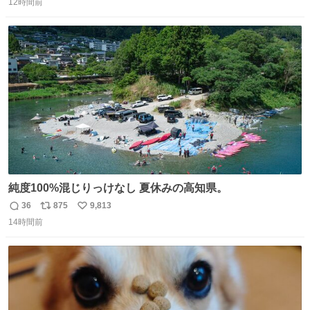
12時間前
信
ポ
い
数
ス
ね
ト
数
数
純度100%混じりっけなし 夏休みの高知県。
36
875
9,813
返
リ
い
14時間前
信
ポ
い
数
ス
ね
ト
数
数