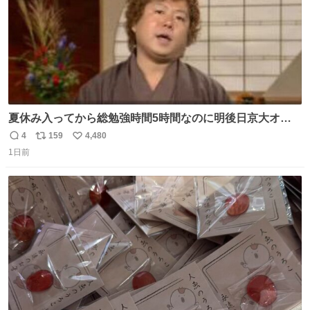
夏休み入ってから総勉強時間5時間なのに明後日京大オー
プンで今これ
4
159
4,480
返
リ
い
1日前
信
ポ
い
数
ス
ね
ト
数
数