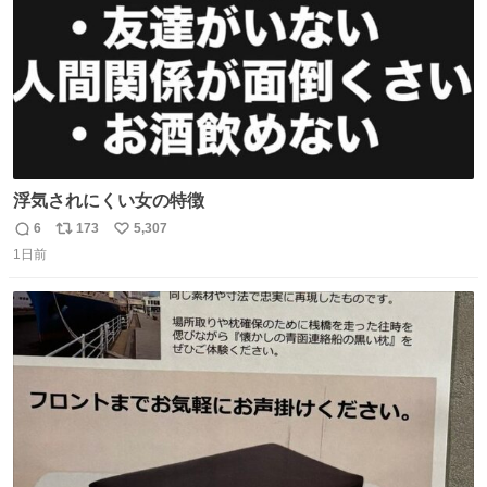
浮気されにくい女の特徴
6
173
5,307
返
リ
い
1日前
信
ポ
い
数
ス
ね
ト
数
数