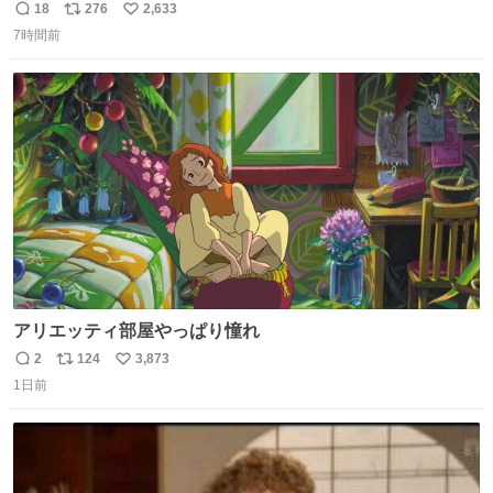
18
276
2,633
返
リ
い
7時間前
信
ポ
い
数
ス
ね
ト
数
数
アリエッティ部屋やっぱり憧れ
2
124
3,873
返
リ
い
1日前
信
ポ
い
数
ス
ね
ト
数
数