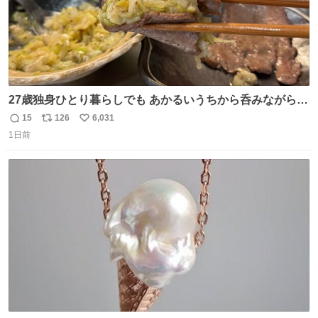
27歳独身ひとり暮らしでも あかるいうちから呑みながらキ
ッチンでひとり焼肉できてしあわせだもん՞ o̴̶̷̥ ̫ o̴̶̷̥ ՞
15
126
6,031
返
リ
い
1日前
信
ポ
い
数
ス
ね
ト
数
数