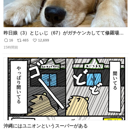
昨日娘（3）とじぃじ（67）がガチケンカしてて修羅場だ
ったんだけど、ふぉるては可能な限り平たくなってまし
16
465
12,699
返
リ
い
た。犬が1番空気読める。
15時間前
信
ポ
い
数
ス
ね
ト
数
数
沖縄にはユニオンというスーパーがある