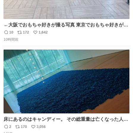
←大阪でおもちゃ好きが撮る写真 東京でおもちゃ好きが撮
る写真→
10
172
1,642
返
リ
い
10時間前
信
ポ
い
数
ス
ね
ト
数
数
床にあるのはキャンディー。 その総重量は亡くなった人と
同等の重さだそうです。 鑑賞者は一つ持ち帰れますが、亡
2
170
3,056
返
リ
い