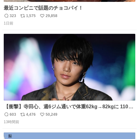
最近コンビニで話題のチョコパイ！
323
1,575
29,858
返
リ
い
1日前
信
ポ
い
数
ス
ね
ト
数
数
【衝撃】寺田心、週6ジム通いで体重62kg→82kgに 110kg
のベンチプレス持ち上げる姿披露
603
4,476
50,249
返
リ
い
news.livedoor.com/article/detail… 元々自重のみだった
13時間前
信
ポ
い
が、更に筋肉を大きくするためジム通いを開始。筋肉増量
数
ス
ね
のためおにぎり10個、ゼリー飲料3～4本、パスタと毎日4
ト
数