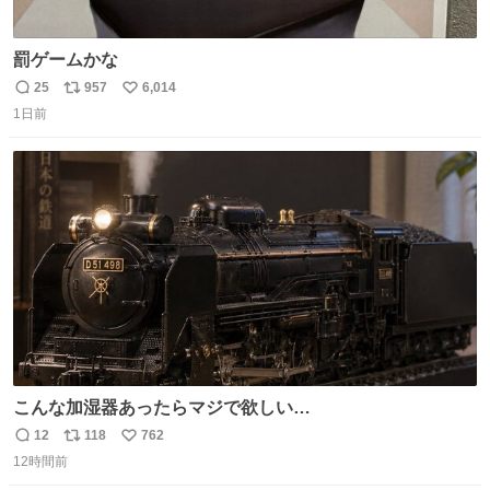
罰ゲームかな
25
957
6,014
返
リ
い
1日前
信
ポ
い
数
ス
ね
ト
数
数
こんな加湿器あったらマジで欲しい…
12
118
762
返
リ
い
12時間前
信
ポ
い