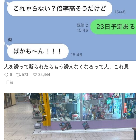
数
千kcalオーバーの食事を摂取し、増量したという。
人を誘って断られたらもう誘えなくなるって人、これ見て
元気出してほしい
6
573
24,444
返
リ
い
1日前
信
ポ
い
数
ス
ね
ト
数
数