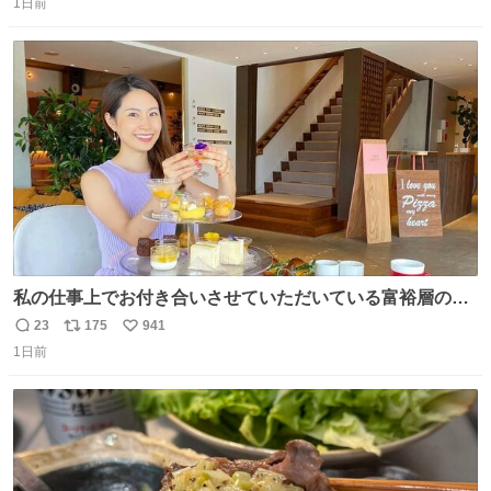
くなった人の一部を持ち帰っているような感覚になりまし
1日前
信
ポ
い
た。 勇気を出して口に入れたら、ハッカ味😳✨ #ポーラ美
数
ス
ね
術館
ト
数
数
私の仕事上でお付き合いさせていただいている富裕層の社
長さん達は、こんな事しない。 こんな自慢は一切しない
23
175
941
返
リ
い
し、なんなら表に出てこない。 自分に自信がない半端モン
1日前
信
ポ
い
はブランドで自分を飾りキラキラ自慢をする。 #折田楓
数
ス
ね
#merchu
ト
数
数