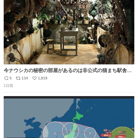
ト
数
数
今ナウシカの秘密の部屋があるのは非公式の猫まち駅舎だ
けだもんね。本物が欲しいね
5
134
1,919
返
リ
い
1日前
信
ポ
い
数
ス
ね
ト
数
数