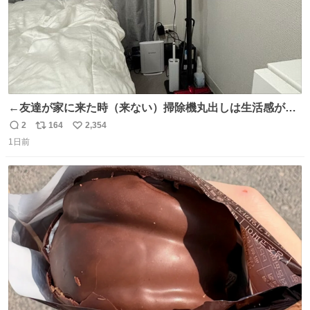
←友達が家に来た時（来ない）掃除機丸出しは生活感が出
てかっこ悪いなぁ →せや
2
164
2,354
返
リ
い
1日前
信
ポ
い
数
ス
ね
ト
数
数