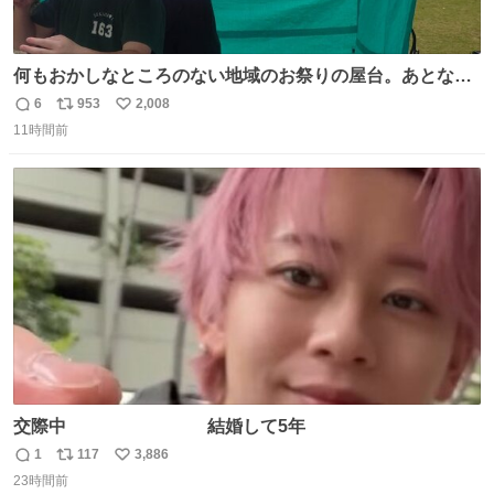
何もおかしなところのない地域のお祭りの屋台。あとなん
か割と聞き馴染みのあるBGMが流れてます #関広見まつり
6
953
2,008
返
リ
い
#関広見まつり2026
11時間前
信
ポ
い
数
ス
ね
ト
数
数
交際中 結婚して5年
1
117
3,886
返
リ
い
23時間前
信
ポ
い