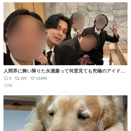
数
ス
ね
ト
数
数
人間界に舞い降りた永瀬廉って何度見ても究極のアイドル
過ぎてずっと味する。美味い。
4
225
13,805
返
リ
い
1日前
信
ポ
い
数
ス
ね
ト
数
数