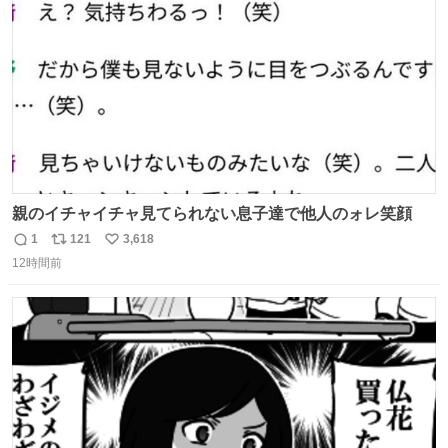
数
親のイチャイチャ見てられない息子達で他人のォレ笑顔
1
121
3,618
返
リ
い
12時間前
信
ポ
い
数
ス
ね
ト
数
数