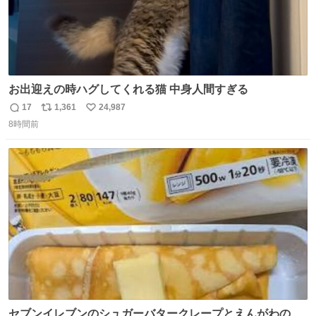
お出迎えの時ハグしてくれる猫 中身人間すぎる
17
1,361
24,987
返
リ
い
8時間前
信
ポ
い
数
ス
ね
ト
数
数
セブンイレブンのシュガーバタークレープとえんがわの寿