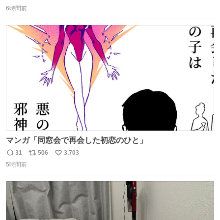
返
リ
い
6時間前
信
ポ
い
数
ス
ね
ト
数
数
マンガ「同窓会で再会した初恋のひと」
31
506
3,703
返
リ
い
5時間前
信
ポ
い
数
ス
ね
ト
数
数