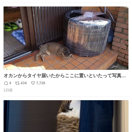
数
ス
ね
ト
数
数
オカンからタイヤ届いたからここに置いといたって写真送
られてきたけど明らかに猫が邪魔くさそうな顔してて草
4
434
7,726
返
リ
い
1日前
信
ポ
い
数
ス
ね
ト
数
数