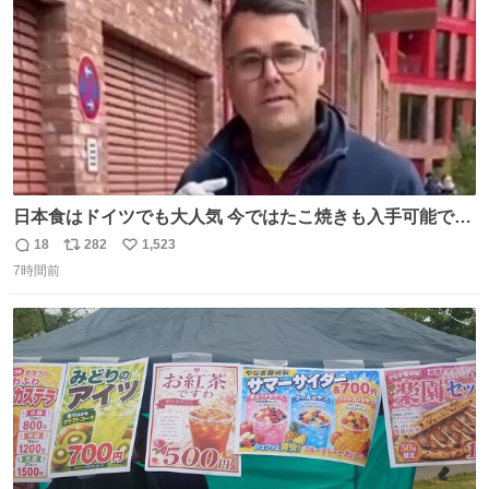
日本食はドイツでも大人気 今ではたこ焼きも入手可能です
が、🥑や🌽、ウィンナーや枝豆などが入っているオリジナ
18
282
1,523
返
リ
い
ルたこ焼きへと進化 大使館の広報課長ハインリッヒは、日
7時間前
信
ポ
い
本でたこ焼きに心奪われ、ベルリンにいたときには出店で
数
ス
ね
焼いてました👏（ええ笑顔や） #たこ焼きの日
ト
数
数