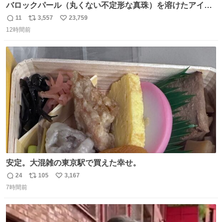
バロックパール（丸くない不定形な真珠）を溶けたアイス
や飴玉、雲、アヒルに見立ててジュエリーデザイナー、
11
3,557
23,759
返
リ
い
Ben Choi 蔡俊文さんの作品。
12時間前
信
ポ
い
instagram.com/bcjoaillerie/
数
ス
ね
ト
数
数
安定。大混雑の東京駅で買えた幸せ。
24
105
3,167
返
リ
い
7時間前
信
ポ
い
数
ス
ね
ト
数
数