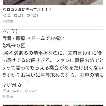
ウロコ大量に売ってた！！！！
12
179
4,203
返
リ
い
9時間前
信
ポ
い
数
ス
ね
ト
数
数
まじそれな
3
118
3,127
返
リ
い
8時間前
信
ポ
い
数
ス
ね