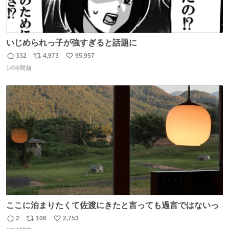
いじめられっ子が強すぎると話題に
332
4,973
95,957
返
リ
い
14時間前
信
ポ
い
数
ス
ね
ト
数
数
ここに泊まりたくて佐渡にきたと言っても過言ではないっ
2
106
2,753
返
リ
い