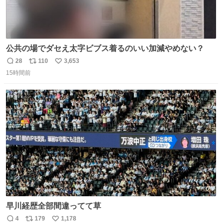
公共の場でダセえ太字ビブス着るのいい加減やめない？
28
110
3,653
返
リ
い
15時間前
信
ポ
い
数
ス
ね
ト
数
数
早川経歴全部間違ってて草
4
179
1,178