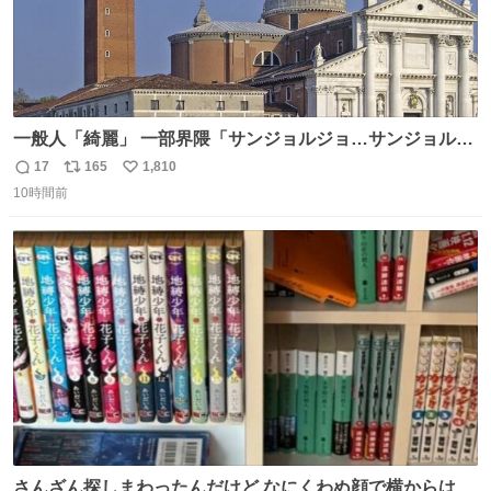
一般人「綺麗」 一部界隈「サンジョルジョ…サンジョルジ
ョマ…ジョルノジョバァーナ！！』
17
165
1,810
返
リ
い
10時間前
信
ポ
い
数
ス
ね
ト
数
数
さんざん探しまわったんだけど なにくわぬ顔で横からはえ