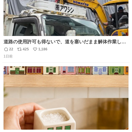
道路の使用許可も得ないで、道を塞いだまま解体作業して
る。 写真を撮ろうとしたら「勝手に写真撮るな馬鹿野郎」
22
425
1,186
返
リ
い
と罵倒されるなど。
1日前
信
ポ
い
数
ス
ね
ト
数
数