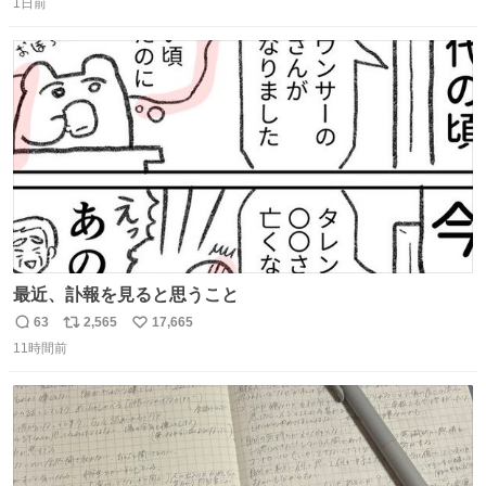
1日前
信
ポ
い
数
ス
ね
ト
数
数
最近、訃報を見ると思うこと
63
2,565
17,665
返
リ
い
11時間前
信
ポ
い
数
ス
ね
ト
数
数