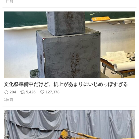
1日前
信
ポ
い
数
ス
ね
ト
数
数
文化祭準備中だけど、机上があまりにいじめっぽすぎる
294
5,426
127,378
返
リ
い
1日前
信
ポ
い
数
ス
ね
ト
数
数