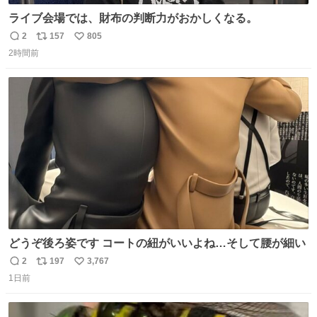
ライブ会場では、財布の判断力がおかしくなる。
2
157
805
返
リ
い
2時間前
信
ポ
い
数
ス
ね
ト
数
数
どうぞ後ろ姿です コートの紐がいいよね…そして腰が細い
2
197
3,767
返
リ
い
1日前
信
ポ
い
数
ス
ね
ト
数