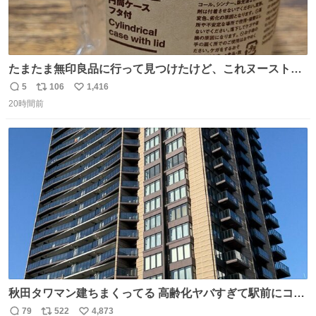
たまたま無印良品に行って見つけたけど、これヌーストの
台座になるじゃん🍜✨️
5
106
1,416
返
リ
い
20時間前
信
ポ
い
数
ス
ね
ト
数
数
秋田タワマン建ちまくってる 高齢化ヤバすぎて駅前にコン
パクトシティつくって高齢者を住ませる考えらしい 病院も
79
522
4,873