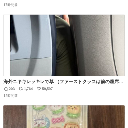
返
リ
い
17時間前
信
ポ
い
数
ス
ね
ト
数
数
海外ニキキレッキレで草 （ファーストクラスは前の座席で
あるため）
203
1,764
59,597
返
リ
い
12時間前
信
ポ
い
数
ス
ね
ト
数
数