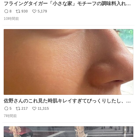
フライングタイガー「小さな家」モチーフの調味料入れ、
並べれば“デンマークの街並み”に ピンク・グリーン・テラ
8
930
5,179
返
リ
い
コッタの全9種 - fashion-press.net/news/149552
10時間前
信
ポ
い
数
ス
ね
ト
数
数
佐野さんのこれ見た時肌キレイすぎてびっくりしたし、や
はりアイドルって体型･肌管理すごすぎる
5
217
11,315
返
リ
い
7時間前
信
ポ
い
数
ス
ね
ト
数