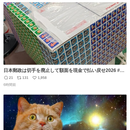
数
ス
ね
り陶板で原寸大に再現し、2014年より展示しています。 #
ト
数
数
大塚国際美術館
日本郵政は切手を廃止して額面を現金で払い戻せ2026 #日
本郵政 @JapanPostHD_PR
21
131
1,958
返
リ
い
6時間前
信
ポ
い
数
ス
ね
ト
数
数