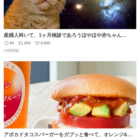
産婦人科いて、1ヶ月検診であろうほやほや赤ちゃん👩‍🍼
と推定2,3歳の女の子👧🏻をワンオペで連れてるママがいる
69
269
6,899
返
リ
い
のだけども 女の子ずっとママの側から離れない…⁉️ 手を繋
14時間前
信
ポ
い
がなくてもうろちょろしないしママが歩いたらピクミンみ
数
ス
ね
たいにﾄﾃﾄﾃついてってるし逃走しないし脱走しないし逃げ
ト
数
数
ないし走ら文字数
アボカドタコスバーガーをガブッと食べて、オレンジ&パ