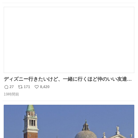
数
ス
ね
ト
数
数
ディズニー行きたいけど、一緒に行くほど仲のいい友達が
居ない… ほんでこれ
27
171
8,420
返
リ
い
19時間前
信
ポ
い
数
ス
ね
ト
数
数