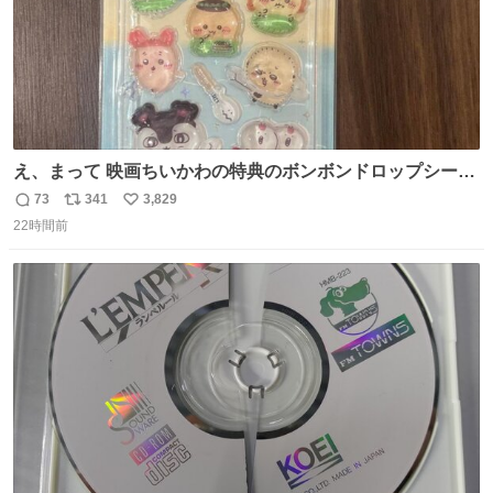
え、まって 映画ちいかわの特典のボンボンドロップシール
もうメルカリにでてるやん #ちいかわ
73
341
3,829
返
リ
い
22時間前
信
ポ
い
数
ス
ね
ト
数
数