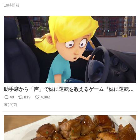
返
リ
い
全部駅前にある
10時間前
信
ポ
い
数
ス
ね
ト
数
数
助手席から「声」で妹に運転を教えるゲーム『妹に運転を
教える』の最新映像が公開。危険だらけの道路で生き残れ
49
819
4,802
返
リ
い
るか news.denfaminicogamer.jp/news/260806s プレイヤ
9時間前
信
ポ
い
ーの声を聞いて反応する妹に、直接“口頭”で指示を出して
数
ス
ね
いく。妹のハンドリングには不安が残るが、事故を起こせ
ト
数
数
ば大爆発