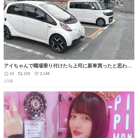
数
アイちゃんで職場乗り付けたら上司に新車買ったと思われ
たの嬉しすぎる。 20年落ちの車もやりようによっては新車
14
216
2,148
返
リ
い
っぽく見えるってことよ。 令和の車の横に並べても違和感
1日前
信
ポ
い
ない平成18年式です。
数
ス
ね
ト
数
数