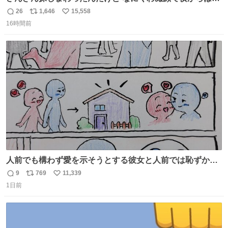
てた
26
1,646
15,558
返
リ
い
16時間前
信
ポ
い
数
ス
ね
ト
数
数
人前でも構わず愛を示そうとする彼女と人前では恥ずかし
いけど彼女を死ぬほど愛している彼氏 同士いませんか✋️
9
769
11,339
返
リ
い
1日前
信
ポ
い
数
ス
ね
ト
数
数