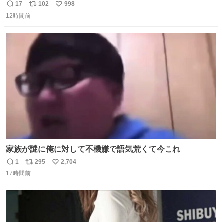
ッションフルーツティーをグビッと飲んで、またアボカド
17
102
998
返
リ
い
タコスバーガーをガブッと食べて、またオレンジ＆パッシ
12時間前
信
ポ
い
ョンフルーツティーをグビッと飲んで…🍔🍹
数
ス
ね
ト
数
数
家族が謎に俺に対して不機嫌で語気荒くて今これ
1
295
2,704
返
リ
い
17時間前
信
ポ
い
数
ス
ね
ト
数
数