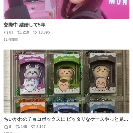
交際中 結婚して5年
63
219
13,395
返
リ
い
11時間前
信
ポ
い
数
ス
ね
ト
数
数
ちいかわのチョコボックスに ピッタリなケースやっと見つ
かった😭
5
145
3,107
返
リ
い