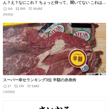
ん？え？なにこれ？ ちょっと待って、聞いてない これは販
売されているのもですか？
110
593
16,402
返
リ
い
9時間前
信
ポ
い
数
ス
ね
ト
数
数
スーパー幸せランキング3位 半額の赤身肉
17
135
5,663
返
リ
い
23時間前
信
ポ
い
数
ス
ね
ト
数
数