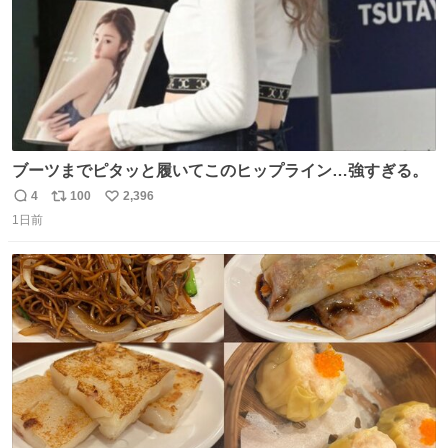
ブーツまでピタッと履いてこのヒップライン…強すぎる。
4
100
2,396
返
リ
い
1日前
信
ポ
い
数
ス
ね
ト
数
数