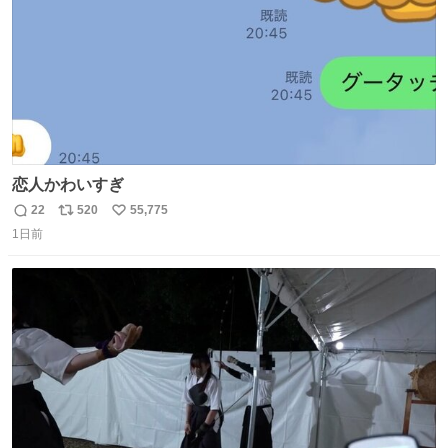
恋人かわいすぎ
22
520
55,775
返
リ
い
1日前
信
ポ
い
数
ス
ね
ト
数
数