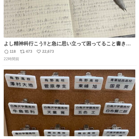
よし精神科行こう‼️と急に思い立って困ってること書き出
してたらペン止まらなくなってすごい勢いで埋まってワロ
118
473
22,673
返
リ
い
タ
22時間前
信
ポ
い
数
ス
ね
ト
数
数