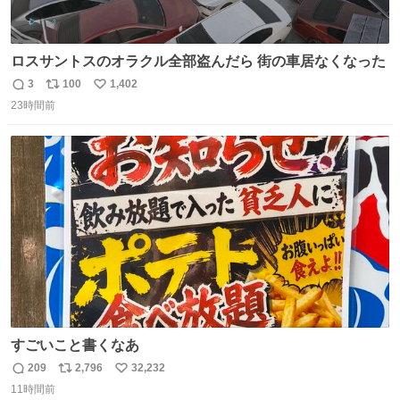
ロスサントスのオラクル全部盗んだら 街の車居なくなった
3
100
1,402
返
リ
い
23時間前
信
ポ
い
数
ス
ね
ト
数
数
すごいこと書くなあ
209
2,796
32,232
返
リ
い
11時間前
信
ポ
い