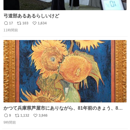
弓道部あるあるらしいけど
17
103
1,634
返
リ
い
11時間前
信
ポ
い
数
ス
ね
ト
数
数
かつて兵庫県芦屋市にありながら、81年前のきょう、8月6
日の阪神大空襲の折に残念ながら焼失した、 #ゴッホ の幻
9
1,132
3,946
返
リ
い
の「 #ヒマワリ 」。 当館は、東京都にある武者小路実篤記
9時間前
信
ポ
い
念館にご協力いただき、当時発行されたカラー印刷画集よ