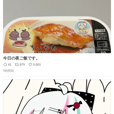
ト
数
数
今日の夜ご飯です。
41
975
5,501
返
リ
い
5時間前
信
ポ
い
数
ス
ね
ト
数
数