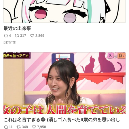
最近の出来事
4
317
2,869
返
リ
い
5時間前
信
ポ
い
数
ス
ね
ト
数
数
これは名言すぎる😂 (消しゴム食べた6歳の弟を思い出しな
がら)
11
348
7,958