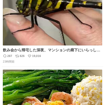
数
飲み会から帰宅した深夜、マンションの廊下にいらっしゃ
ったオニヤンマ様 まさかこんな都会でお会いできるなんて
287
826
19,016
返
リ
い
思っておらず大興奮しております かっこよすぎる 指を差し
23時間前
信
ポ
い
伸べると乗ってきてくれたのでひとまず一緒に帰宅しまし
数
ス
ね
たが、飛ばないということは弱っていらっしゃるのでしょ
ト
数
数
うか…素敵すぎる