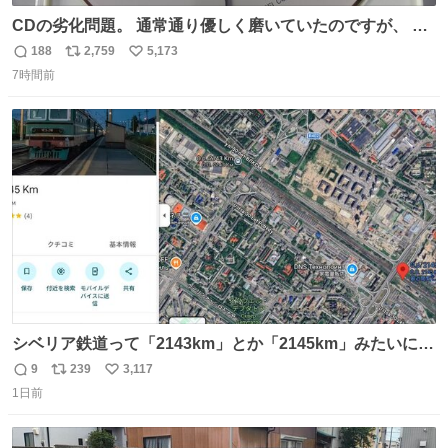
CDの劣化問題。 通常通り優しく磨いていたのですが、 薄
い氷のようにバリッと割れてしまいました。。 中々高価な
188
2,759
5,173
返
リ
い
ソフトなので辛いです😭 数十年後にはCDゲームソフト、
7時間前
信
ポ
い
みなこうなってしまうのでしょうか。。
数
ス
ね
ト
数
数
シベリア鉄道って「2143km」とか「2145km」みたいに、
モスクワからの距離名そのままの駅名があるんですね。
9
239
3,117
返
リ
い
1日前
信
ポ
い
数
ス
ね
ト
数