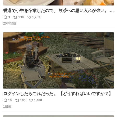
香港で小中を卒業したので、 飲茶への思い入れが強い。 常
に現地の味を探している。 横浜中華街まで行き、店を厳選
3
138
1,203
返
リ
い
すれば流石に出会えるけど、もっと近場で気軽に行ける店
20時間前
信
ポ
い
はないか。 代々木にあった。 多少違うかなというのもあっ
数
ス
ね
たけど、 総合的には満足。
ト
数
数
ログインしたらこれだった。 【どうすればいいですか？】
16
100
1,408
返
リ
い
1日前
信
ポ
い
数
ス
ね