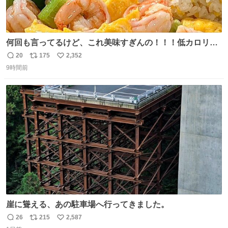
何回も言ってるけど、これ美味すぎんの！！！低カロリー
で満足感エグいから一生食べてる😭
20
175
2,352
返
リ
い
9時間前
信
ポ
い
数
ス
ね
ト
数
数
崖に聳える、あの駐車場へ行ってきました。
26
215
2,587
返
リ
い