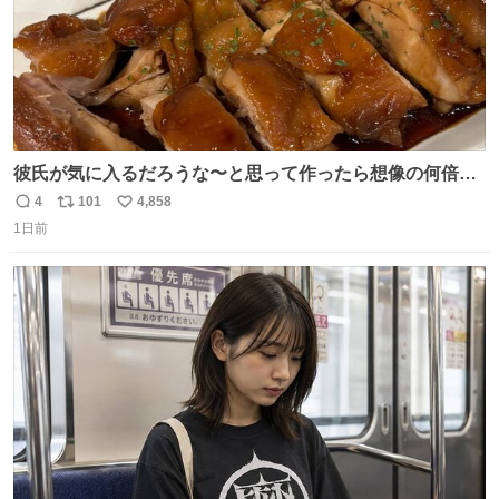
彼氏が気に入るだろうな〜と思って作ったら想像の何倍も
美味しい美味しい言ってくれて嬉しい
4
101
4,858
返
リ
い
1日前
信
ポ
い
数
ス
ね
ト
数
数