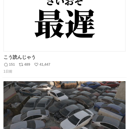
こう読んじゃう
151
489
41,447
返
リ
い
1日前
信
ポ
い
数
ス
ね
ト
数
数