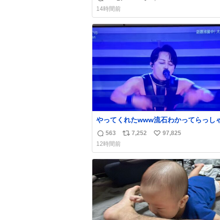
返
リ
い
し、、 中も何にも残ってないし、、 可
14時間前
😢😢 今まで数十年お疲れ様でした、、 
信
ポ
い
ング #当時 #廃車 #勿体無い
数
ス
ね
ト
数
数
やってくれたwww流石わかってらっしゃ
🤣🤣 #Mステ #西川貴教
563
7,252
97,825
返
リ
い
12時間前
信
ポ
い
数
ス
ね
ト
数
数