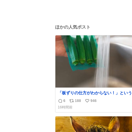
ほかの人気ポスト
「板ずりの仕方がわからない！」という
朗報📢 実はオクラの下処理は“ネット
6
188
946
返
リ
い
ままこすり洗いするだけ”でOK👍 簡単に産毛
16時間前
や汚れが落ちますよ✨
信
ポ
い
数
ス
ね
ト
数
数