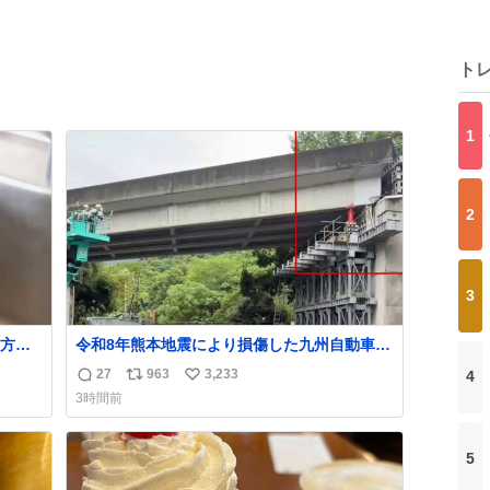
ト
1
2
3
方に
令和8年熊本地震により損傷した九州自動車
に入れた
道 片野川橋（下り線）の復旧作業を行って
27
963
3,233
4
返
リ
い
います。 タイムラプス動画で、段差が生じた
3時間前
橋桁をジャッキアップしている様子をご紹介
信
ポ
い
します。 引き続き、早期復旧に向けて着実に
数
ス
ね
工事を進めてまいります。 #NEXCO西日本
ト
数
5
#熊本地震
数