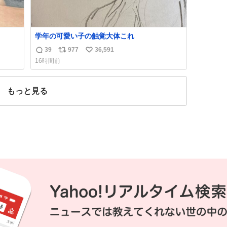
学年の可愛い子の触覚大体これ
39
977
36,591
返
リ
い
16時間前
信
ポ
い
数
ス
ね
ト
数
もっと見る
数