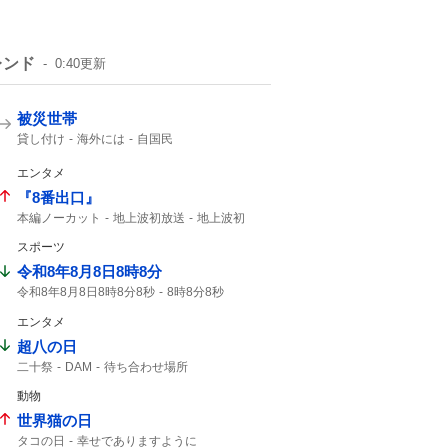
レンド
0:40
更新
被災世帯
貸し付け
海外には
自国民
エンタメ
『8番出口』
本編ノーカット
地上波初放送
地上波初
映画「8番出口」
二宮和也
朝8時
スポーツ
8番出口
映画8番出口
金ロー
令和8年8月8日8時8分
令和8年8月8日8時8分8秒
8時8分8秒
8年8月8日8時8分
8秒
エンタメ
超八の日
二十祭
DAM
待ち合わせ場所
SUPER EIGHT
動物
世界猫の日
タコの日
幸せでありますように