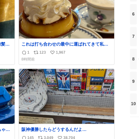
6
7
前髪を
これは打ち合わせの最中に運ばれてきて私の
た笑
理性を根こそぎ奪い去ったプリンの写真で
1
123
1,967
返
リ
い
す。
8
8時間前
信
ポ
い
数
ス
ね
ト
数
9
数
10
ちゃ有
阪神優勝したらどうするんだよ…
だ
145
3,049
38,704