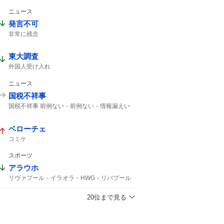
今日は何の日
今日は
ニュース
発言不可
非常に残念
東大調査
外国人受け入れ
ニュース
国税不祥事
国税不祥事 前例ない
前例ない
情報漏えい
事務官
前例のない
ベローチェ
コミケ
スポーツ
アラウホ
リヴァプール
イラオラ
HWG
リバプール
バルセロナ
ロマーノ
HERE WE GO
バルサ
バルコラ
20位まで見る