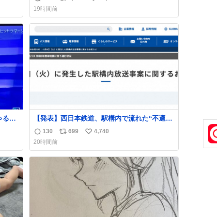
返
リ
い
哀想に
19時間前
#バニ
信
ポ
い
数
ス
ね
ト
数
数
る🤣
【発表】西日本鉄道、駅構内で流れた“不適切
音声”に声明「被害届も検討」
130
699
4,740
返
リ
い
news.livedoor.com/article/detail… 4日に西
20時間前
鉄福岡（天神）駅および薬院駅で発生した駅
信
ポ
い
構内放送事案について声明を公表した。「第
数
ス
ね
三者によって駅構内放送設備に外部から不正
ト
数
に音声が流された可能性も含めて確認を実
数
施」と説明した。