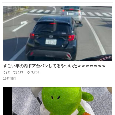
ストに売ってるぞ。ドライシャンプーって書いてあるけど
数
ス
ね
汗拭きシートみたいなもの。耳裏襟足首筋がんがん拭いて
ト
数
数
汗臭不安を解消。
すごい車の内ドア台パンしてるやついたｗｗｗｗｗｗｗｗ
ｗｗｗｗｗｗ
2
113
3,758
返
リ
い
19時間前
信
ポ
い
数
ス
ね
ト
数
数