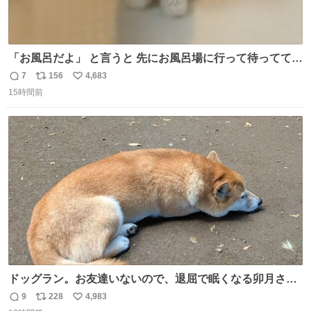
「お風呂だよ」 と言うと 先にお風呂場に行って待っててく
れる 賢いライス
7
156
4,683
返
リ
い
15時間前
信
ポ
い
数
ス
ね
ト
数
数
ドッグラン。お友達いないので、退屈で眠くなる卯月さ
ん。 #柴犬卯月
9
228
4,983
返
リ
い