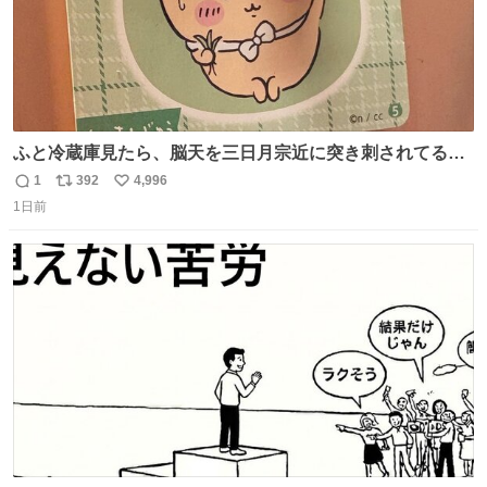
ふと冷蔵庫見たら、脳天を三日月宗近に突き刺されてるく
りまんじゅうパイセンが
1
392
4,996
返
リ
い
1日前
信
ポ
い
数
ス
ね
ト
数
数