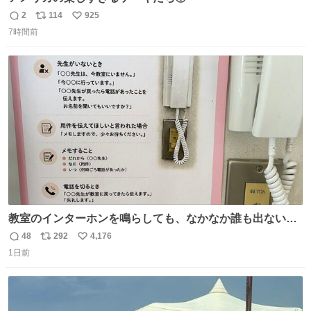
2
114
925
返
リ
い
7時間前
信
ポ
い
数
ス
ね
ト
数
数
教室のインターホンを鳴らしても、なかなか誰も出ないこ
とがあります…。 もしかすると「電話の出方」に困ってい
48
292
4,176
返
リ
い
るのかもしれません。 そこで「何を話せばいいか」が見え
1日前
信
ポ
い
る手引きを用意して、安心して電話に出られるようにしま
数
ス
ね
す。 インターホンの応対も大切なコミュニケーションの学
ト
数
数
びです。