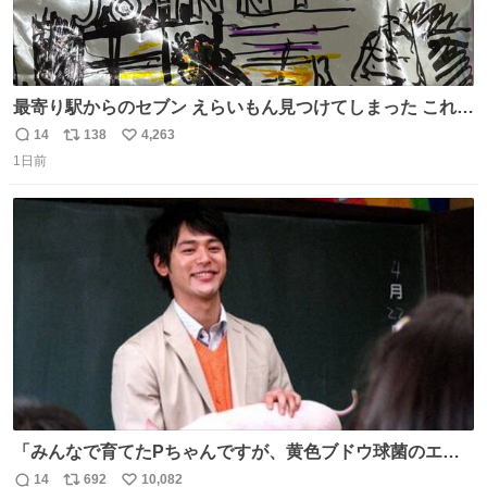
最寄り駅からのセブン えらいもん見つけてしまった これ売
ってくれへんかな… #浅井健一 #ポテチ #ロックの名盤
14
138
4,263
返
リ
い
1日前
信
ポ
い
数
ス
ね
ト
数
数
「みんなで育てたPちゃんですが、黄色ブドウ球菌のエン
テロトキシン（耐熱性毒素）が検出されたので、議論する
14
692
10,082