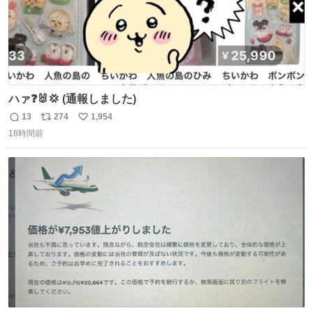
ハァ❓🐰💢 (通報しました)
13
274
1,954
返
リ
い
18時間前
信
ポ
い
数
ス
ね
ト
数
数