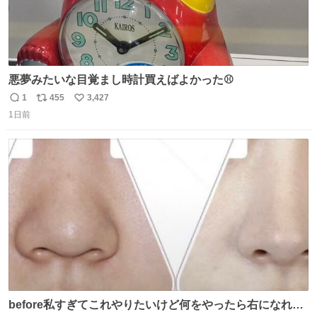
悪夢みたいな目覚まし時計買えばよかった⚾
1
455
3,427
返
リ
い
1日前
信
ポ
い
数
ス
ね
ト
数
数
before私すぎてこれやりたいけど何をやったら右になれる