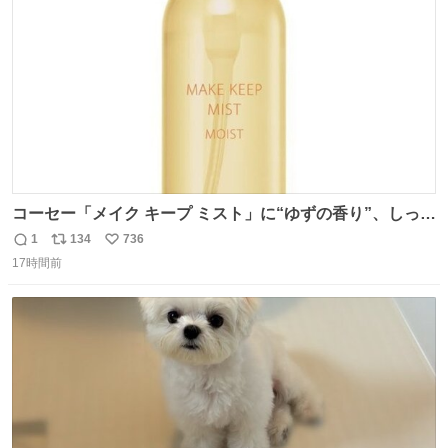
数
コーセー「メイク キープ ミスト」に“ゆずの香り”、しっと
りツヤ肌叶う保湿タイプ - fashion-press.net/news/148945
1
134
736
返
リ
い
17時間前
信
ポ
い
数
ス
ね
ト
数
数