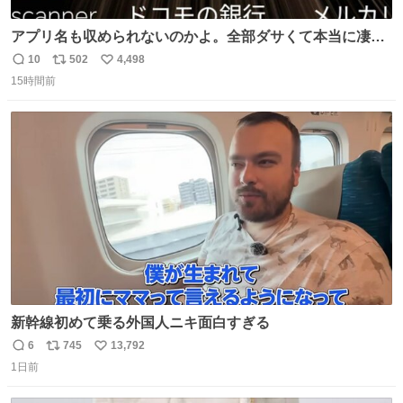
アプリ名も収められないのかよ。全部ダサくて本当に凄
い。 https://t.co/LemyLGyVkR
10
502
4,498
返
リ
い
15時間前
信
ポ
い
数
ス
ね
ト
数
数
新幹線初めて乗る外国人ニキ面白すぎる
6
745
13,792
返
リ
い
1日前
信
ポ
い
数
ス
ね