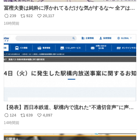
冨樫夫妻は純粋に浮かれてるだけな気がするな〜 全アはこ
こに自分の市場価値的なものを上乗せするので、 すっぴん
239
922
20,117
返
リ
い
＆寝起きのボサボサ頭でも「今日も可愛いね」が止まらな
16時間前
信
ポ
い
い。放っておくと永遠に髪撫でてきて作業進まない()
数
ス
ね
156cm40kg、年中日焼け止めとお友達の私より綺麗な手や
ト
数
数
めてもろて とか言う
【発表】西日本鉄道、駅構内で流れた“不適切音声”に声明
「被害届も検討」 news.livedoor.com/article/detail… 4日
124
639
4,097
返
リ
い
に西鉄福岡（天神）駅および薬院駅で発生した駅構内放送
14時間前
信
ポ
い
事案について声明を公表した。「第三者によって駅構内放
数
ス
ね
送設備に外部から不正に音声が流された可能性も含めて確
ト
数