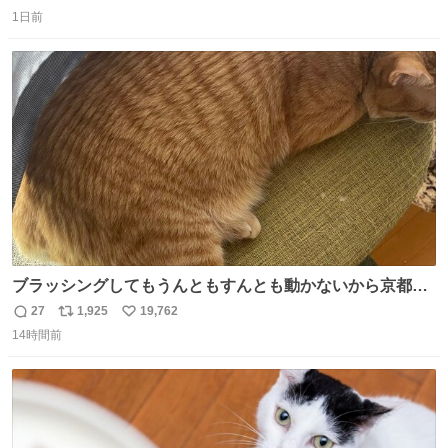
返
リ
い
までもなく処分が決まりました」
1日前
信
ポ
い
数
ス
ね
ト
数
数
ブラッシングしてもうんともすんとも動かないから京都の
寺にある庭みたいになってる
27
1,925
19,762
返
リ
い
14時間前
信
ポ
い
数
ス
ね
ト
数
数