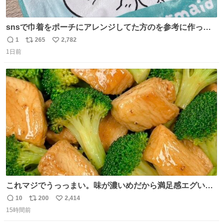
snsで巾着をポーチにアレンジしてた方のを参考に作って
みました🧵 裁縫は得意でないので、ザクザクの目測で縫い
1
265
2,782
返
リ
い
ましたので悪しからず🙏🏻 裏地は人魚のウロコ風な柄にし
1日前
信
ポ
い
てみたらめっちゃ良き☺️ 島二郎とちいかわチャームもお気
数
ス
ね
に入り⭐️
ト
数
数
これマジでうっっまい。味が濃いめだから満足感エグいし
1週間で3キロ痩せた😭
10
200
2,414
返
リ
い
15時間前
信
ポ
い