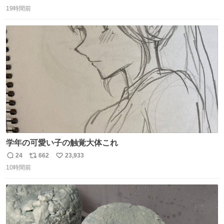
返
リ
い
19時間前
信
ポ
い
数
ス
ね
ト
数
数
学年の可愛い子の触覚大体これ
24
662
23,933
返
リ
い
10時間前
信
ポ
い
数
ス
ね
ト
数
数