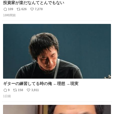
投資家が楽だなんてとんでもない
109
626
7,278
返
リ
い
18時間前
信
ポ
い
数
ス
ね
ト
数
数
ギターの練習してる時の俺 ←理想 →現実
9
158
3,911
返
リ
い
1日前
信
ポ
い
数
ス
ね
ト
数
数