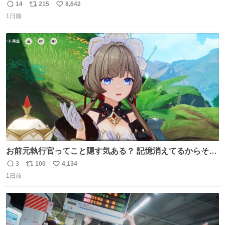
の
14
215
8,642
返
リ
い
1日前
信
ポ
い
数
ス
ね
ト
数
数
お前元執行官ってこと隠す気ある？ 記憶消えてるからそん
な考えに至らないだろうけどさ…
3
100
4,134
返
リ
い
1日前
信
ポ
い
数
ス
ね
ト
数
数