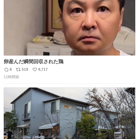
卵産んだ瞬間回収された鶏
8
519
9,717
返
リ
い
11時間前
信
ポ
い
数
ス
ね
ト
数
数