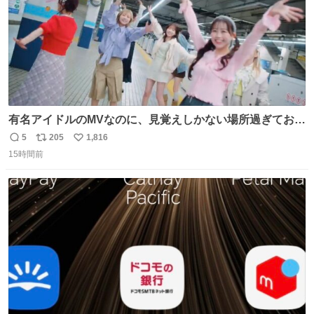
有名アイドルのMVなのに、見覚えしかない場所過ぎておも
ろいな
5
205
1,816
返
リ
い
15時間前
信
ポ
い
数
ス
ね
ト
数
数