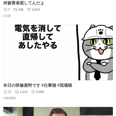
何被害者面してんだよ
7
106
2,819
返
リ
い
1日前
信
ポ
い
数
ス
ね
ト
数
数
本日の研修資料です #仕事猫 #現場猫
17
1,211
4,588
返
リ
い
19時間前
信
ポ
い
数
ス
ね
ト
数