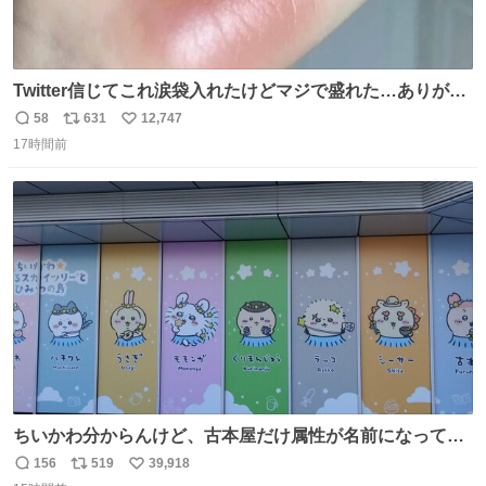
Twitter信じてこれ涙袋入れたけどマジで盛れた…ありがと
う…
58
631
12,747
返
リ
い
17時間前
信
ポ
い
数
ス
ね
ト
数
数
ちいかわ分からんけど、古本屋だけ属性が名前になってる
のはどういうこと？
156
519
39,918
返
リ
い