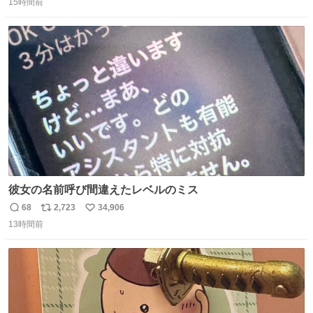
15時間前
信
ポ
い
数
ス
ね
ト
数
数
彼女の名前呼び間違えたレベルのミス
68
2,723
34,906
返
リ
い
13時間前
信
ポ
い
数
ス
ね
ト
数
数