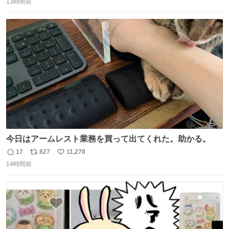
13時間前
信
ポ
い
数
ス
ね
ト
数
数
今日はアームレスト業務を買って出てくれた。助かる。
17
827
11,278
返
リ
い
14時間前
信
ポ
い
数
ス
ね
ト
数
数