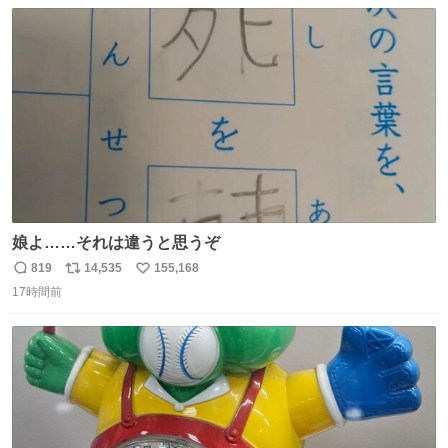
数
ス
ね
ト
数
数
娘よ……それは違うと思うぞ
819
14,535
155,168
返
リ
い
17時間前
信
ポ
い
数
ス
ね
ト
数
数