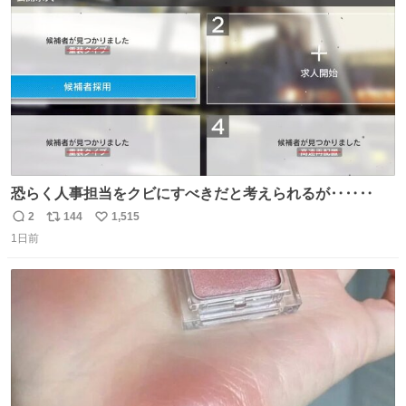
数
認を実施」と説明した。
恐らく人事担当をクビにすべきだと考えられるが‥‥‥
2
144
1,515
返
リ
い
1日前
信
ポ
い
数
ス
ね
ト
数
数