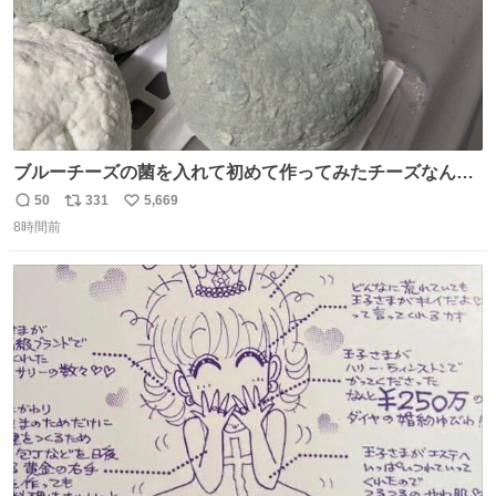
ブルーチーズの菌を入れて初めて作ってみたチーズなんだ
けど 本能でちょっとヤバいと思っちゃう見た目だな
50
331
5,669
返
リ
い
8時間前
信
ポ
い
数
ス
ね
ト
数
数