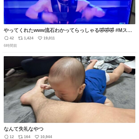
やってくれたwww流石わかってらっしゃる🤣🤣🤣 #Mステ
#西川貴教
42
1,424
19,011
返
リ
い
6時間前
信
ポ
い
数
ス
ね
ト
数
数
なんて失礼なやつ
12
164
10,944