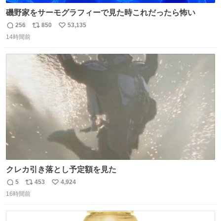
磯野家をサーモグラフィーで見た時これだったら怖い
256
850
53,135
返
リ
い
14時間前
信
ポ
い
数
ス
ね
ト
数
数
クレカ引き落とし予定額を見た
5
453
4,924
返
リ
い
16時間前
信
ポ
い
数
ス
ね
ト
数