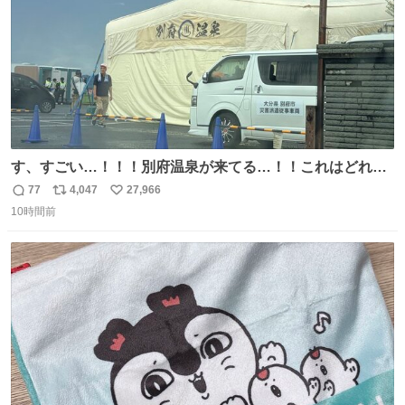
す、すごい…！！！別府温泉が来てる…！！これはどれぐ
らい待つんだろう…
77
4,047
27,966
返
リ
い
10時間前
信
ポ
い
数
ス
ね
ト
数
数