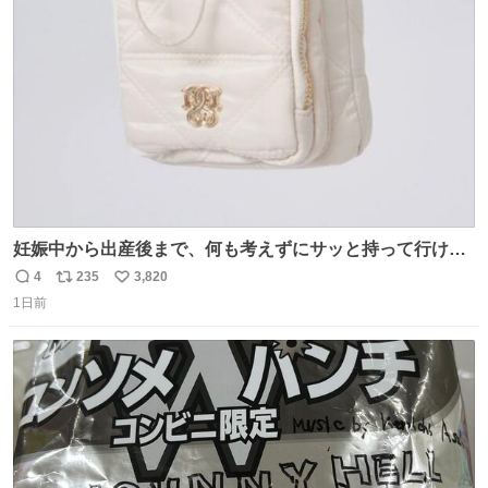
ト
数
数
妊娠中から出産後まで、何も考えずにサッと持って行ける
ようなショルダーバッグが欲しいな〜と思っていたのだけ
4
235
3,820
返
リ
い
ど snidelでめちゃくちゃピッタリなものを見つけたので買
1日前
信
ポ
い
った！✨ スマホと小物とペットボトルが入るの最高すぎる
数
ス
ね
🥹 しかもスマホ入れ独立してるしファスナーない！地味に
ト
数
数
嬉しいやつ！！！