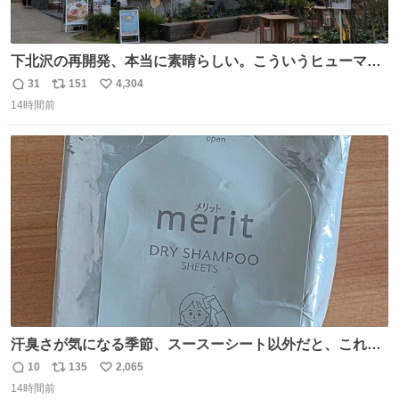
下北沢の再開発、本当に素晴らしい。こういうヒューマン
スケールの開発がいいんだよ。
31
151
4,304
返
リ
い
14時間前
信
ポ
い
数
ス
ね
ト
数
数
汗臭さが気になる季節、スースーシート以外だと、これが
とにかくスッキリする。2年くらい前に #生活は踊る で紹
10
135
2,065
返
リ
い
介したやつ。おじさんにもおばさんにもオススメだ。ドラ
14時間前
信
ポ
い