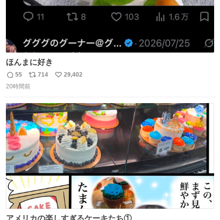
ほんまに好き
55
714
29,402
返
リ
い
20時間前
信
ポ
い
数
ス
ね
ト
数
数
アメリカの楽しすぎるケーキたち①