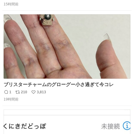
15時間前
信
ポ
い
数
ス
ね
ト
数
数
ブリスターチャームのグローグー小さ過ぎて今コレ
1
210
3,813
返
リ
い
19時間前
信
ポ
い
数
ス
ね
ト
数
数