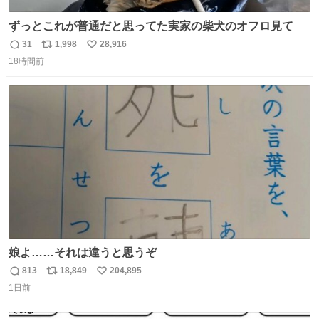
ずっとこれが普通だと思ってた実家の柴犬のオフロ見て
31
1,998
28,916
返
リ
い
18時間前
信
ポ
い
数
ス
ね
ト
数
数
娘よ……それは違うと思うぞ
813
18,849
204,895
返
リ
い
1日前
信
ポ
い
数
ス
ね