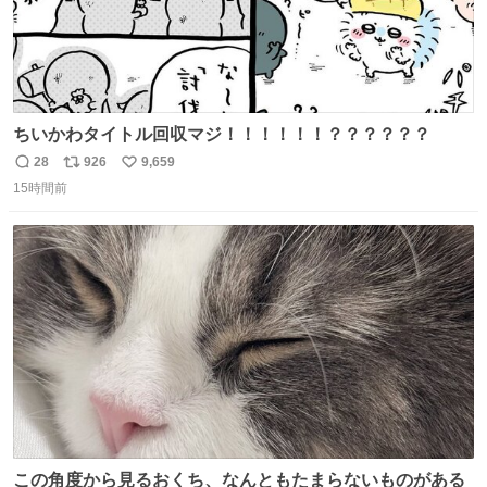
ちいかわタイトル回収マジ！！！！！！？？？？？？
28
926
9,659
返
リ
い
15時間前
信
ポ
い
数
ス
ね
ト
数
数
この角度から見るおくち、なんともたまらないものがある