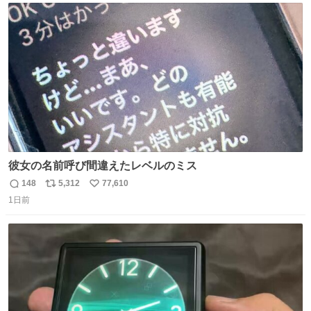
ジまで頑張ってきたその身体も風花の意思も大切にしてい
ト
数
数
くよ #徳山動物園
彼女の名前呼び間違えたレベルのミス
148
5,312
77,610
返
リ
い
1日前
信
ポ
い
数
ス
ね
ト
数
数