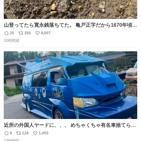
山登ってたら寛永銭落ちてた。 亀戸正字だから1670年頃に
鋳造されたもの。
25
350
8,007
返
リ
い
20時間前
信
ポ
い
数
ス
ね
ト
数
数
近所の外国人ヤードに、、、 めちゃくちゃ有名車捨てられ
てました😭 外装ぼろぼろだし、、 中も何にも残ってない
9
128
1,455
返
リ
い
し、、 可哀想に😢😢 今まで数十年お疲れ様でした、、 #バ
19時間前