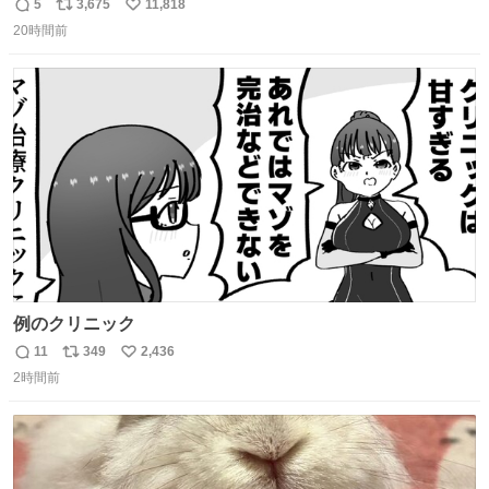
しまったので思わず買い込んでしまった。スコーンなんて
5
3,675
11,818
返
リ
い
パッサパサなほどええですからね。
20時間前
信
ポ
い
数
ス
ね
ト
数
数
例のクリニック
11
349
2,436
返
リ
い
2時間前
信
ポ
い
数
ス
ね
ト
数
数