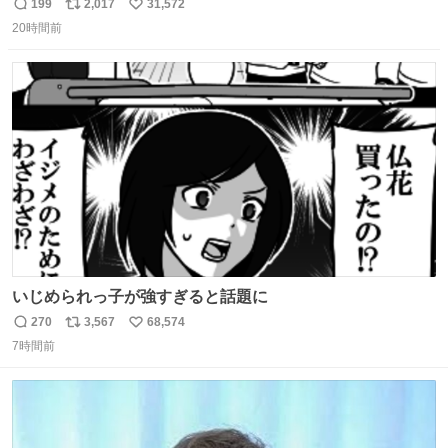
的な演技が毎回シンドい。
199
2,017
31,572
返
リ
い
20時間前
信
ポ
い
数
ス
ね
ト
数
数
いじめられっ子が強すぎると話題に
270
3,567
68,574
返
リ
い
7時間前
信
ポ
い
数
ス
ね
ト
数
数