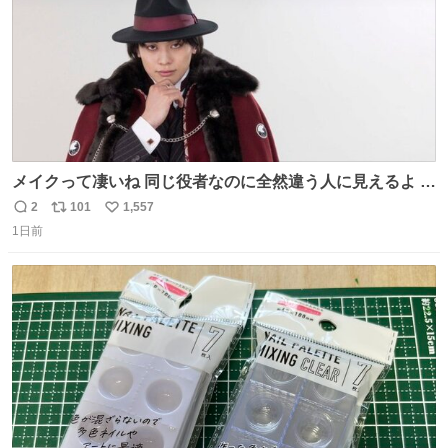
メイクって凄いね 同じ役者なのに全然違う人に見えるよ #
仮面ライダーマイス #ブルーロック
2
101
1,557
返
リ
い
1日前
信
ポ
い
数
ス
ね
ト
数
数