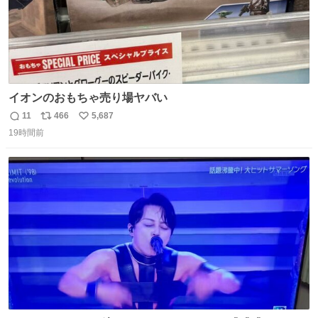
イオンのおもちゃ売り場ヤバい
11
466
5,687
返
リ
い
19時間前
信
ポ
い
数
ス
ね
ト
数
数