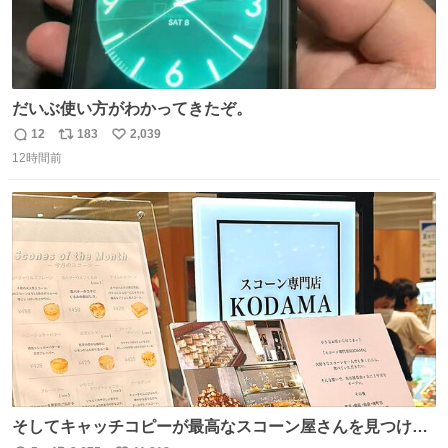
だいぶ使い方がわかってきたぞ。
12
183
2,039
返
リ
い
12時間前
信
ポ
い
数
ス
ね
ト
数
数
そしてキャッチコピーが最高なスコーン屋さんを見つけて