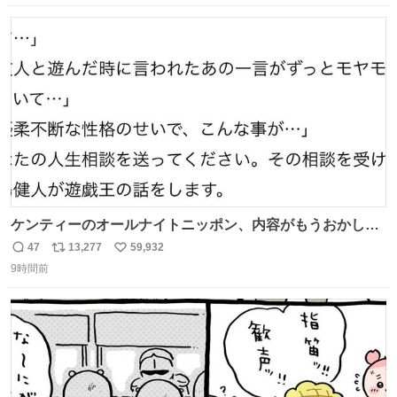
紹介します。 引き続き、早期復旧に向けて着実に工事を進
数
ス
ね
めてまいります。 #NEXCO西日本 #熊本地震
ト
数
数
ケンティーのオールナイトニッポン、内容がもうおかしい
#中島健人ANN
47
13,277
59,932
返
リ
い
9時間前
信
ポ
い
数
ス
ね
ト
数
数