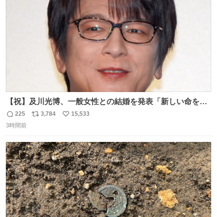
数
【祝】及川光博、一般女性との結婚を発表「新しい命を授
かっております」 news.livedoor.com/lite/article_d…
225
3,784
15,533
返
リ
い
「私、及川光博はこの度、交際しておりました方と入籍い
3時間前
信
ポ
い
たしました。また、新しい命を授かっております」「今後
数
ス
ね
も変わらず俳優として、ミッチーとして、努力し精進して
ト
数
数
参ります」とつづった。