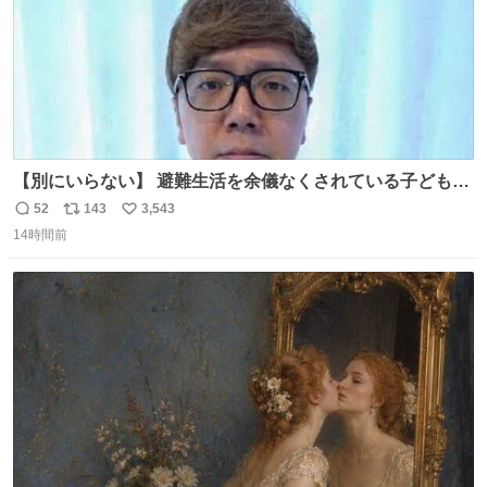
【別にいらない】 避難生活を余儀なくされている子どもた
ちのためにヒカキンボックス1000個を寄付させていただき
52
143
3,543
返
リ
い
ました
14時間前
信
ポ
い
数
ス
ね
ト
数
数