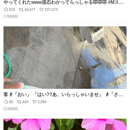
やってくれたwww流石わかってらっしゃる🤣🤣🤣 #Mステ
#西川貴教
672
10,477
137,373
返
リ
い
17時間前
信
ポ
い
数
ス
ね
ト
数
数
客👴「おい」 「はい??あ、いらっしゃいませ」 👴「さっ
きからずっと水出しっぱなしでもったいないだろ」 「静電
22
224
2,592
返
リ
い
気を逃がし、熱くなった地面の温度を下げ、引火事故の防
21時間前
信
ポ
い
止の為必要な作業です」 👴「水不足の昨今にもったいない
数
ス
ね
ことをするな!!」 それでは歌います、聞いてください 「井
ト
数
数
戸水」