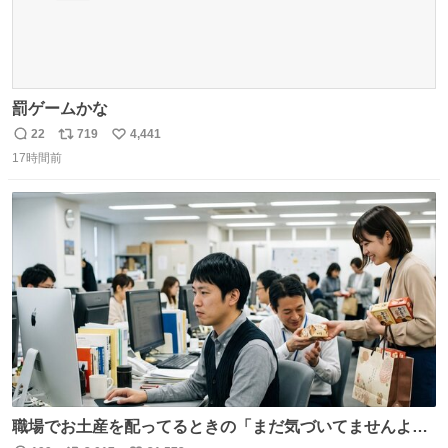
罰ゲームかな
22
719
4,441
返
リ
い
17時間前
信
ポ
い
数
ス
ね
ト
数
数
職場でお土産を配ってるときの「まだ気づいてませんよ」