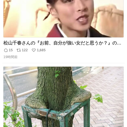
松山千春さんの『お前、自分が強い女だと思うか？』の一
言で… 中森明菜さんが思わず本音をこぼす瞬間😭
15
122
1,685
返
リ
い
19時間前
信
ポ
い
数
ス
ね
ト
数
数