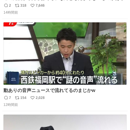
2
318
7,646
返
リ
い
14時間前
信
ポ
い
数
ス
ね
ト
数
数
動ありの音声ニュースで流れてるのまじかw
7
154
2,028
返
リ
い
12時間前
信
ポ
い
数
ス
ね
ト
数
数