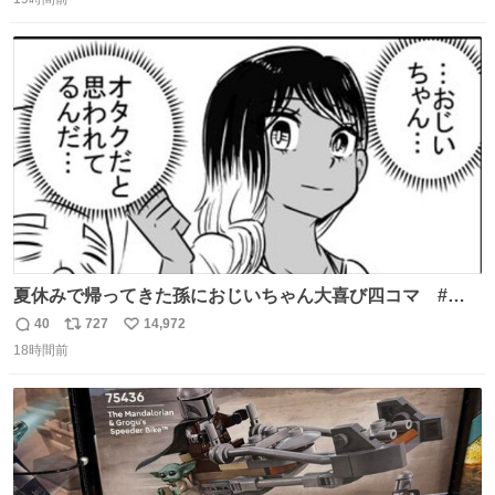
信
ポ
い
ニング #当時 #廃車 #勿体無い
数
ス
ね
ト
数
数
夏休みで帰ってきた孫におじいちゃん大喜び四コマ #四
コマ漫画 #Web漫画 #漫画が読めるハッシュタグ
40
727
14,972
返
リ
い
18時間前
信
ポ
い
数
ス
ね
ト
数
数