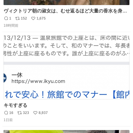
ヴィクトリア朝の淑女は、むせ返るほど大量の香水を身に
つけるものではないとされていた。それでも香水は、髪や
1
152
1,675
返
リ
い
肌の手入れと同じくらい、ヴィクトリア朝の女性達の美容
18時間前
信
ポ
い
習慣に欠かせないものだった。 当時の香水は、現在私たち
数
ス
ね
が知る香水よりも単純な組成で、その大部分は薔薇、菫、
ト
数
数
ベルガモット、
キモすぎる
16
323
8,937
返
リ
い
1日前
信
ポ
い
数
ス
ね