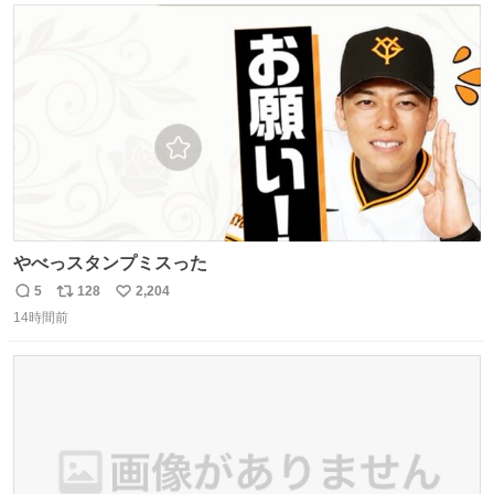
ト
数
数
やべっスタンプミスった
5
128
2,204
返
リ
い
14時間前
信
ポ
い
数
ス
ね
ト
数
数