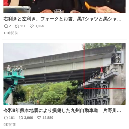
右利きと左利き、フォークとお箸、黒Tシャツと黒シャ
ツ、ありがとう、いい塩レです
2
111
3,064
返
リ
い
13時間前
信
ポ
い
数
ス
ね
ト
数
数
令和8年熊本地震により損傷した九州自動車道 片野川橋
（下り線）の復旧作業を行っています。 タイムラプス動画
161
3,960
14,880
返
リ
い
で、段差が生じた橋桁をジャッキアップしている様子をご
9時間前
信
ポ
い