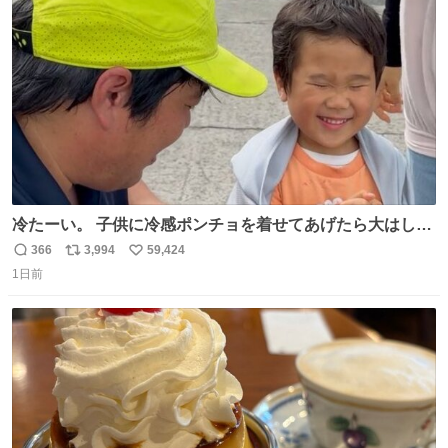
ト
数
数
冷たーい。 子供に冷感ポンチョを着せてあげたら大はしゃ
ぎで喜んでくれました。 こんな素敵な代物を提供してくれ
366
3,994
59,424
返
リ
い
た山口県の恩師に感謝。
1日前
信
ポ
い
数
ス
ね
ト
数
数