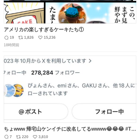
アメリカの楽しすぎるケーキたち①
19
1,826
15,236
返
リ
い
18時間前
信
ポ
い
数
ス
ね
ト
数
数
ちょwww 帰宅山ケンイチに改名してるwwww😂😂😂 #Tシ
ャツが乾くまで #松山ケンイチ
7
220
3,810
返
リ
い