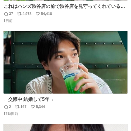
これはハンズ渋谷店の前で渋谷店を見守ってくれている
「くつろ木」。
37
4,978
54,418
返
リ
い
1日前
信
ポ
い
数
ス
ね
ト
数
数
←交際中 結婚して5年→
2
167
5,344
返
リ
い
17時間前
信
ポ
い
数
ス
ね
ト
数