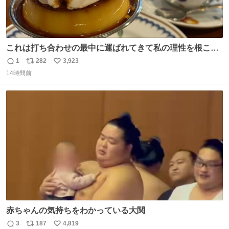
これは打ち合わせの最中に運ばれてきて私の理性を根こそ
ぎ奪い去ったプリンの写真です。
1
282
3,923
返
リ
い
14時間前
信
ポ
い
数
ス
ね
ト
数
数
赤ちゃんの気持ちをわかっている大関
3
187
4,819
返
リ
い