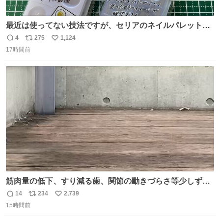
最近は使ってない技法ですが、セリアのネイルパレットの
四隅をハサミで切り落とし、やすりがけすればミニチュア
4
275
1,124
返
リ
い
食器ができます。 底にストローをカットしたものを接着し
17時間前
信
ポ
い
塗装すれば茶碗になります。素材が塩化ビニルなので接着
数
ス
ね
剤や塗料は対応したものを使うと良いです。 透明はそのま
ト
数
数
までも使えます。
筋肉量の低下、すり減る歯、関節の動きづらさ等少しずつ
現れる変化。 ごはんを細かくすることで #風花 の歯に代わ
14
234
2,739
返
リ
い
るよ。サプリを食べてもらうことで筋肉や関節をサポート
15時間前
信
ポ
い
しようね 風花が無理なく続けられる範囲で、高齢のステー
数
ス
ね