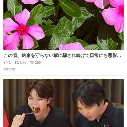
この頃、約束を守らない輩に騙され続けて日常にも悪影響
が出てきて仕事も出来ずでストレスマックス。 解決には断
1
144
250
返
リ
い
ち切るのみ。 そんな時に美しい光景は救いの刻です。 人様
4時間前
信
ポ
い
に迷惑をかける人間の神経には理解が出来ないし理解する
数
ス
ね
気もない。 実直に生きる！ 今日も嘘に負けずに頑張りま
ト
数
数
す。 #LUNE #約束