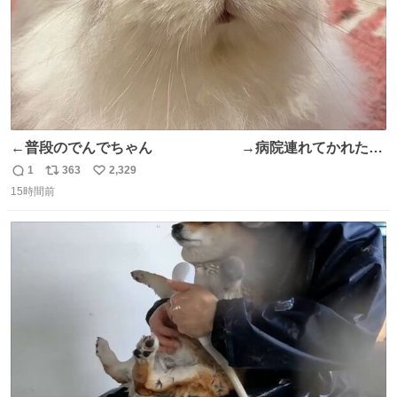
←普段のでんでちゃん →病院連れてかれたで
んちゃん
1
363
2,329
返
リ
い
15時間前
信
ポ
い
数
ス
ね
ト
数
数