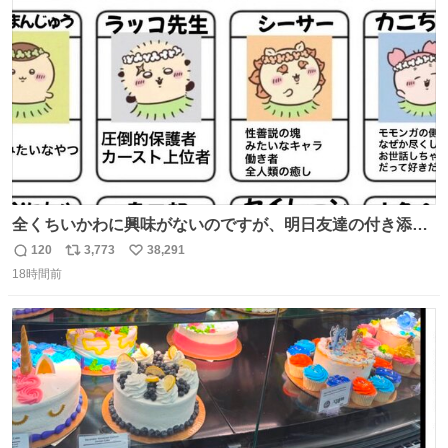
ト
数
数
全くちいかわに興味がないのですが、明日友達の付き添い
で見に行きます。 事前に予習できるよう、友達がキャラク
120
3,773
38,291
返
リ
い
ターの説明を作ってくれたのですが、くりまんじゅうとい
18時間前
信
ポ
い
うやつに説明に「あんたみたいなやつ」と書かれていまし
数
ス
ね
た。 一気に楽しみになりました。
ト
数
数