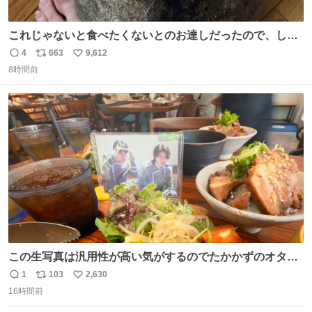
これじゃないと食べたくないとのお達しだったので、しっ
ぽ置き場係になっている
4
663
9,612
返
リ
い
8時間前
信
ポ
い
数
ス
ね
ト
数
数
この生写真は汎用性が高い気がするのでたかかずのオタク
は絶対買った方が良いw
1
103
2,630
返
リ
い
16時間前
信
ポ
い
数
ス
ね