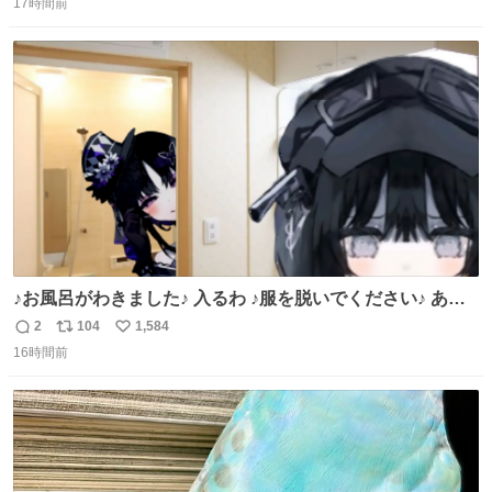
17時間前
信
ポ
い
数
ス
ね
ト
数
数
♪お風呂がわきました♪ 入るわ ♪服を脱いでください♪ あこ
れ宝生トラップだやばいやばいやばい
2
104
1,584
返
リ
い
16時間前
信
ポ
い
数
ス
ね
ト
数
数