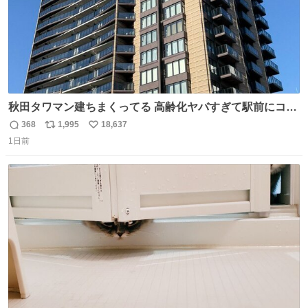
秋田タワマン建ちまくってる 高齢化ヤバすぎて駅前にコン
パクトシティつくって高齢者を住ませる考えらしい 病院も
368
1,995
18,637
返
リ
い
全部駅前にある
1日前
信
ポ
い
数
ス
ね
ト
数
数