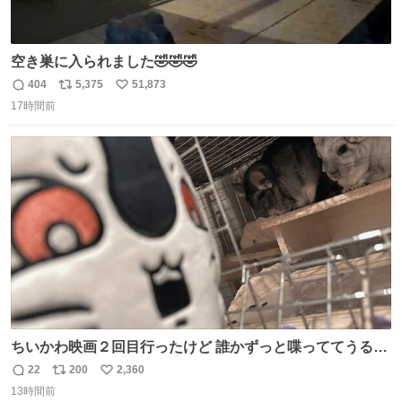
空き巣に入られました🤣🤣🤣
404
5,375
51,873
返
リ
い
17時間前
信
ポ
い
数
ス
ね
ト
数
数
ちいかわ映画２回目行ったけど 誰かずっと喋っててうるさ
かった 許せねえ
22
200
2,360
返
リ
い
13時間前
信
ポ
い