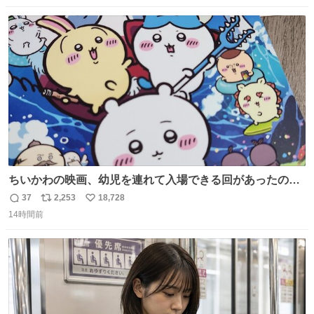
数
ス
ね
ト
数
数
ちいかわの映画、幼児を連れて入場できる回があったので
子どもを連れて観てきたんですけど、セイレーンの登場シ
37
2,253
18,728
返
リ
い
ーンで場内のベビーが一斉に泣き出してたのがとてもよい
14時間前
信
ポ
い
映画体験でした。
数
ス
ね
ト
数
数