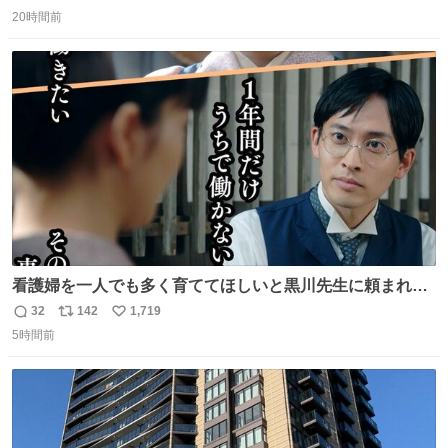
返
リ
い
20時間前
信
ポ
い
数
ス
ね
ト
数
数
看護婦を一人でも多く育ててほしいと黒川先生に頼まれ、
１年間だけ黒川病院で働くことにしたりん。 直美はその１
32
142
1,719
返
リ
い
年間で恵風看護婦会を立て直すと話しました。 👇このシー
5時間前
信
ポ
い
ンをぜひ本編で web.nhk/tv/an/kazekaor… #朝ドラ #風薫
数
ス
ね
る 見上愛 上坂樹里 平埜生成
ト
数
数