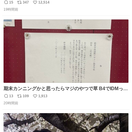
15
347
12,514
返
リ
い
19時間前
信
ポ
い
数
ス
ね
ト
数
数
期末カンニングかと思ったらマジのやつで草 B4でIDMって
ことはおそらく就職だし、内定取り消し？ それと夏休み期
13
109
1,913
返
リ
い
間の停学って無意味じゃね？
20時間前
信
ポ
い
数
ス
ね
ト
数
数