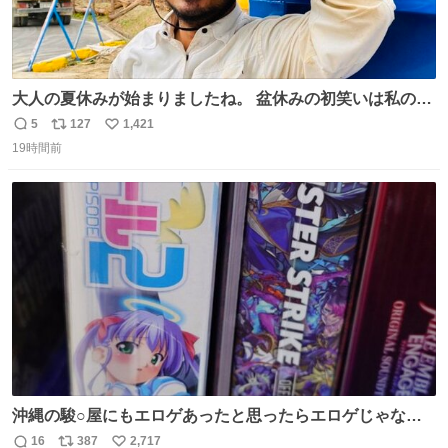
大人の夏休みが始まりましたね。 盆休みの初笑いは私の現
場コスプレ マスターイーでお願いします！！
5
127
1,421
返
リ
い
19時間前
信
ポ
い
数
ス
ね
ト
数
数
沖縄の駿○屋にもエロゲあったと思ったらエロゲじゃなか
った
16
387
2,717