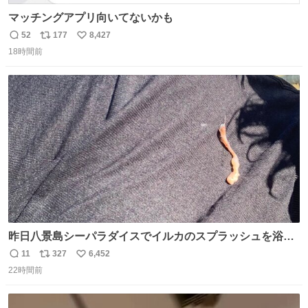
マッチングアプリ向いてないかも
52
177
8,427
返
リ
い
18時間前
信
ポ
い
数
ス
ね
ト
数
数
昨日八景島シーパラダイスでイルカのスプラッシュを浴び
たらゲソのおまけがついてきました。誰の食べカスかわか
11
327
6,452
返
リ
い
らないけど、とても愛おしいです。こんなおまけまで付け
22時間前
信
ポ
い
てもらって感謝しかありません。 #ふれあいラグーン #横
数
ス
ね
浜八景島シーパラダイス
ト
数