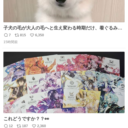
子犬の毛が大人の毛へと生え変わる時期だけ、着ぐるみを
着てるように見える良さがあります
7
815
6,350
返
リ
い
15時間前
信
ポ
い
数
ス
ね
ト
数
数
これどうですか？？👀
12
187
2,360