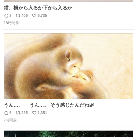
猫、横から入るか下から入るか
3
406
6,735
返
リ
い
18時間前
信
ポ
い
数
ス
ね
ト
数
数
うん…。 うん…。 そう感じたんだね🌿
6
235
1,351
返
リ
い
7時間前
信
ポ
い
数
ス
ね
ト
数