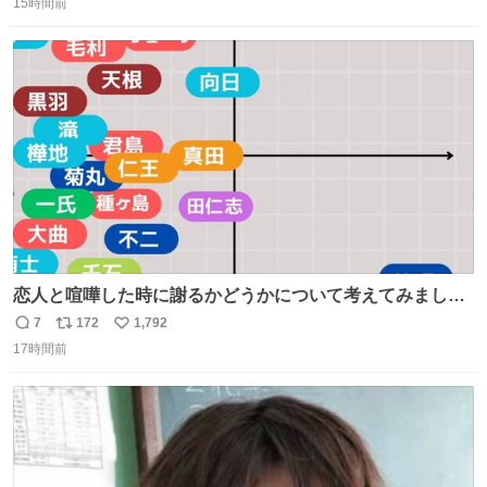
15時間前
信
ポ
い
数
ス
ね
ト
数
数
恋人と喧嘩した時に謝るかどうかについて考えてみました
💭 ▶︎自分から謝る or 悪くないなら謝らない ▶︎ねちねちす
7
172
1,792
返
リ
い
る or さっぱりしている 個人的見解です！色々と許してく
17時間前
信
ポ
い
ださい！
数
ス
ね
ト
数
数