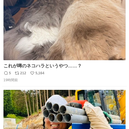
ファ化米や缶詰など、色々な非常食がありますが、うどん
ト
数
数
もいかがでしょうか？
これが噂のネコハラというやつ……？
5
212
5,164
返
リ
い
19時間前
信
ポ
い
数
ス
ね
ト
数
数