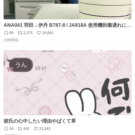
ANA041 羽田→伊丹 B787-8 / JA818A 使用機到着遅れにつ
き 「安全に支障ない範囲で1分1秒でも遅延回復に努めてお
95
2,375
24,061
返
リ
い
ります」と機長の気合い十分！ が、フライトは順調に進み
16時間前
信
ポ
い
すぎ… 「飛ばしすぎたせいか現在奈良県上空での待機を命
数
ス
ね
じられております」 でコンソメスープ吹き出しそうになり
ト
数
数
ましたw
彼氏の心中したい理由やばくて草
34
442
21,243
返
リ
い