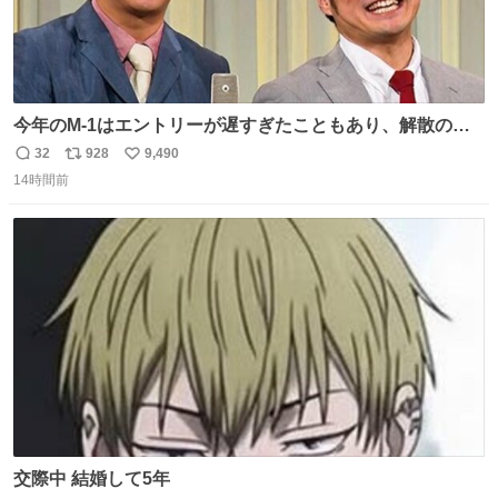
今年のM-1はエントリーが遅すぎたこともあり、解散の可
能性を作り出してからのスタート！！ 遅くなって申し訳な
32
928
9,490
返
リ
い
い🙏 エントリーナンバーは「GO!無策!」でかなり覚えやす
14時間前
信
ポ
い
い！応援をお願いすることになりそう！！
数
ス
ね
ト
数
数
交際中 結婚して5年