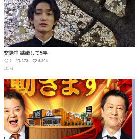
交際中 結婚して5年
1
173
4,804
返
リ
い
1日前
信
ポ
い
数
ス
ね
ト
数
数