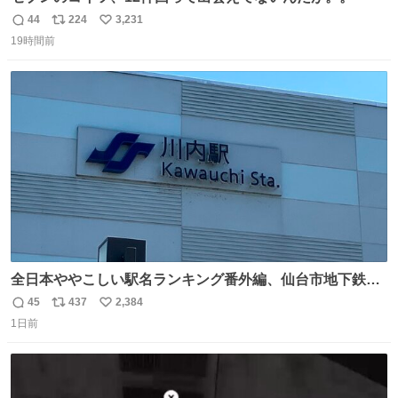
44
224
3,231
返
リ
い
19時間前
信
ポ
い
数
ス
ね
ト
数
数
全日本ややこしい駅名ランキング番外編、仙台市地下鉄川
内駅
45
437
2,384
返
リ
い
1日前
信
ポ
い
数
ス
ね
ト
数
数