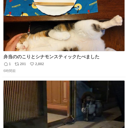
弁当ののこりとシナモンスティックたべました
1
201
2,882
返
リ
い
6時間前
信
ポ
い
数
ス
ね
ト
数
数