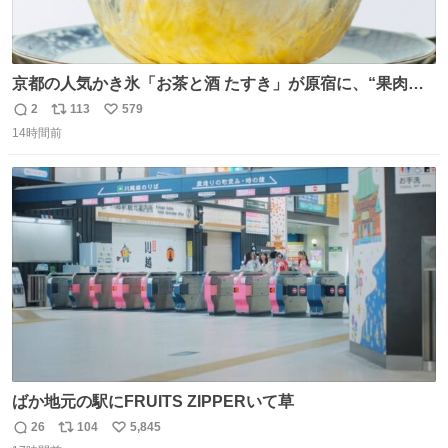
京都の人気かき氷「お茶と酒 たすき」が原宿に、“果肉た
っぷり”夏限定アップルマンゴー＆定番ほうじ茶みつ -
2
113
579
返
リ
い
fashion-press.net/news/149581
14時間前
信
ポ
い
数
ス
ね
ト
数
数
ばか地元の駅にFRUITS ZIPPERいて草
26
104
5,845
返
リ
い