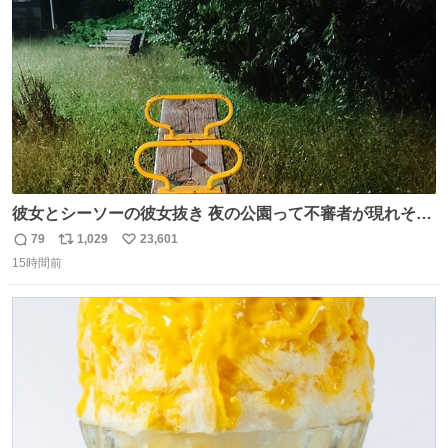
数
彼女とシーソーの彼女抜き 夜の公園って不審者が現れそう
で怖いんだよな
79
1,029
23,601
返
リ
い
15時間前
信
ポ
い
数
ス
ね
ト
数
数