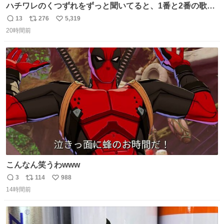
ハチワレのくつずれをずっと聞いてると、1番と2番の歌詞
のこの赤線の部分、本来なら絶対逆の方が歌詞の意味合っ
13
276
5,319
返
リ
い
てるのに急に話変えてるよねw晴れだっけ？雨だっけ？っ
20時間前
信
ポ
い
て言ってるのに急に食べ物の話になったり何食べたっけ？
数
ス
ね
って言ってるのに急に天気の話になったりとかwでもそこ
ト
数
数
がハチワレらしい！！
こんなん笑うわwww
3
114
988
返
リ
い
14時間前
信
ポ
い
数
ス
ね
ト
数