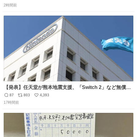
返
リ
い
2時間前
信
ポ
い
数
ス
ね
ト
数
数
【発表】任天堂が熊本地震支援、「Switch 2」など無償修
理へ 保証切れでも対象 news.livedoor.com/article/detail…
87
803
4,393
返
リ
い
任天堂が令和8年熊本地震の被災者支援として、災害救助
17時間前
信
ポ
い
法適用地域からの同社製品の修理について、27年2月1日ま
数
ス
ね
で無償で対応すると発表した。「Switch 2」や「Switch」
ト
数
数
「Joy-Con」などが対象。