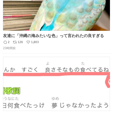
友達に「沖縄の海みたいな色」って言われたの良すぎる
2
126
1,803
返
リ
い
23時間前
信
ポ
い
数
ス
ね
ト
数
数