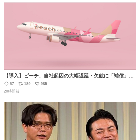
数
ス
ね
ト
数
数
【導入】ピーチ、自社起因の大幅遅延・欠航に「補償」開
始へ news.livedoor.com/article/detail… 同社に起因する理
57
189
985
返
リ
い
由によって大幅遅延や欠航が発生した場合、乗客が負担し
20時間前
信
ポ
い
た宿泊費や交通費を、領収書の事後申請に基づき、国内線
数
ス
ね
は1人あたり上限1万円、国際線は上限2万円まで支払う。
ト
数
数