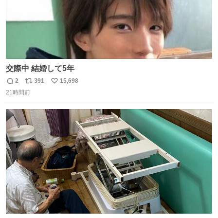
交際中 結婚して5年
2
391
15,698
返
リ
い
21時間前
信
ポ
い
数
ス
ね
ト
数
数