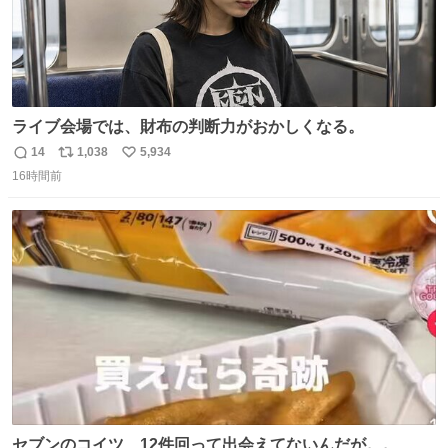
ライブ会場では、財布の判断力がおかしくなる。
14
1,038
5,934
返
リ
い
16時間前
信
ポ
い
数
ス
ね
ト
数
数
セブンのコイツ、12件回って出会えてないんだが。。