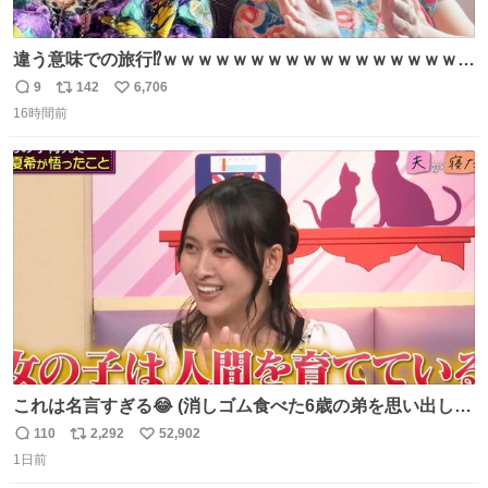
違う意味での旅行⁉️ｗｗｗｗｗｗｗｗｗｗｗｗｗｗｗｗｗｗ
ｗ
9
142
6,706
返
リ
い
16時間前
信
ポ
い
数
ス
ね
ト
数
数
これは名言すぎる😂 (消しゴム食べた6歳の弟を思い出しな
がら)
110
2,292
52,902
返
リ
い
1日前
信
ポ
い