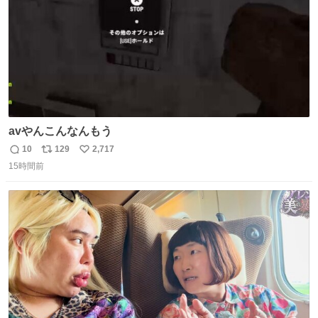
avやんこんなんもう
10
129
2,717
返
リ
い
15時間前
信
ポ
い
数
ス
ね
ト
数
数