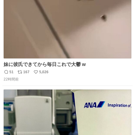
数
妹に彼氏できてから毎日これで大鬱 w
51
167
5,026
返
リ
い
22時間前
信
ポ
い
数
ス
ね
ト
数
数