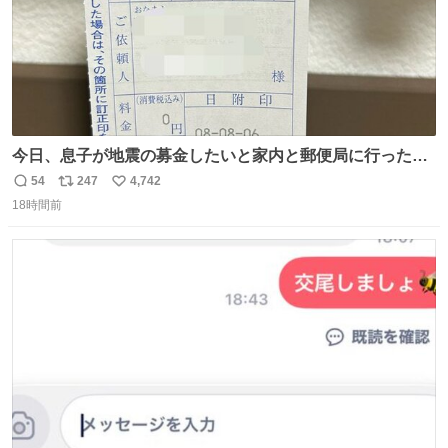
今日、息子が地震の募金したいと家内と郵便局に行ったみ
たいです。おもちゃとか買う選択肢もあったと思うけど、
54
247
4,742
返
リ
い
自分で貯めてた2万円を役に立てて欲しい、みんなも元気
18時間前
信
ポ
い
になって欲しいと。家内も一緒に募金したので、自分も何
数
ス
ね
かできたらなぁと思いました。
ト
数
数