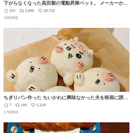
下がらなくなった高田製の電動昇降ベット。 メーカーから
は、完全に見放されたんですが、 見事に85歳の父が治しま
203
2,696
28,732
返
リ
い
した。 うちの父は、トヨタカローラのボディをオート生産
18時間前
信
ポ
い
する、工業ロボットの製作者なんですが、 父が電動ベット
数
ス
ね
の配線をハンダで修理している横で、
ト
数
数
ちぎりパン作った ちいかわに興味なかった夫を映画に誘い
出すことに成功したからさァ、永遠のいのち食べさせてか
7
100
1,129
返
リ
い
ら観に行くねッ🎫
17時間前
信
ポ
い
数
ス
ね
ト
数
数