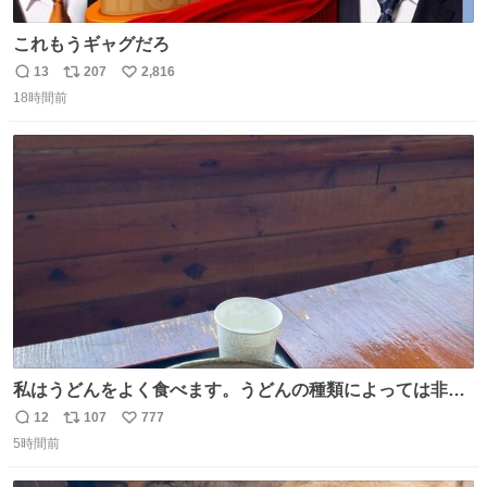
これもうギャグだろ
13
207
2,816
返
リ
い
18時間前
信
ポ
い
数
ス
ね
ト
数
数
私はうどんをよく食べます。うどんの種類によっては非常
食にもなります。生うどんは消費期限が短く、冷凍うどん
12
107
777
返
リ
い
は長持ちする代わりに停電に弱いので、乾麺タイプのうど
5時間前
信
ポ
い
んなら水分が少なく長期保存するのにおすすめです。アル
数
ス
ね