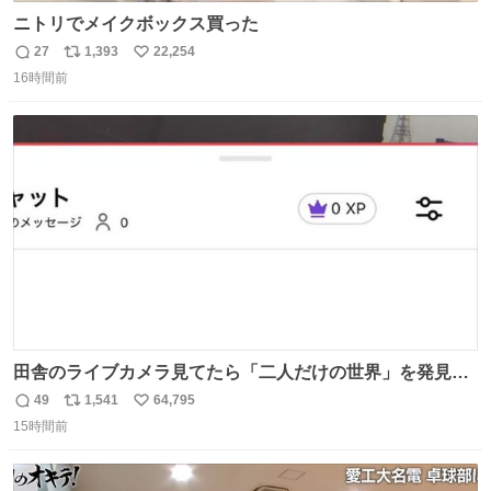
ニトリでメイクボックス買った
27
1,393
22,254
返
リ
い
16時間前
信
ポ
い
数
ス
ね
ト
数
数
田舎のライブカメラ見てたら「二人だけの世界」を発見し
た
49
1,541
64,795
返
リ
い
15時間前
信
ポ
い
数
ス
ね
ト
数