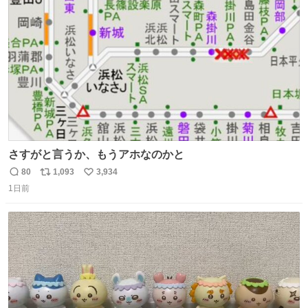
ト
数
数
さすがと言うか、もうアホなのかと
80
1,093
3,934
返
リ
い
1日前
信
ポ
い
数
ス
ね
ト
数
数