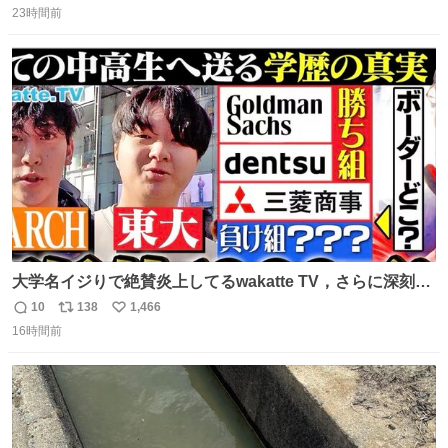
news.livedoor.com/article/detail… 元々自重のみだった
23時間前
信
ポ
い
が、更に筋肉を大きくするためジム通いを開始。筋肉増量
数
ス
ね
のためおにぎり10個、ゼリー飲料3～4本、パスタと毎日4
ト
数
数
千kcalオーバーの食事を摂取し、増量したという。
大学名イジりで絶賛炎上してるwakatte TV，さらに深刻な
問題はこっちでは？ ・都内の特定企業に入るのを極度に推
10
138
1,466
返
リ
い
奨し，それ以外の地域で堅実に生きるのを周縁化する ・恋
16時間前
信
ポ
い
愛にかまけ，「陽キャラ」として振る舞うのを極端に中心
数
ス
ね
化する ・院生が研究環境を求め他大学に移るのを批判する
ト
数
数
過去例↓