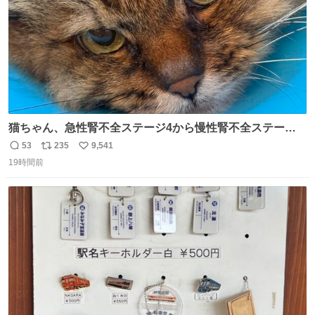
猫ちゃん、急性腎不全ステージ4から慢性腎不全ステージ2
になりました😭点滴も週一で大丈夫になった… このままだ
53
235
9,541
返
リ
い
と2、3日持たないって言われたのが嘘みたい…本当に嬉し
19時間前
信
ポ
い
い😭😭😭頑張ってくれてありがとう😭😭😭 嬉しくて帰り
数
ス
ね
道泣きながら歩いてたら向こうから来た人にすごい顔され
ト
数
数
た🫠