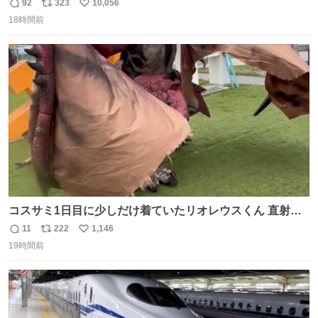
が勿体無い精神で心がざわつく.....ッ
92
323
10,056
返
リ
い
18時間前
信
ポ
い
数
ス
ね
ト
数
数
コスサミ1日目に少しだけ着ていたリオレウスくん 直射日
光下で暑すぎて疲労状態 火耐性15ではだめですね 適応珠
11
222
1,146
返
リ
い
Lv1と耐火珠Lv3装備しないと真夏の名古屋は過ごせぬよう
19時間前
信
ポ
い
です #コスサミ2026
数
ス
ね
ト
数
数