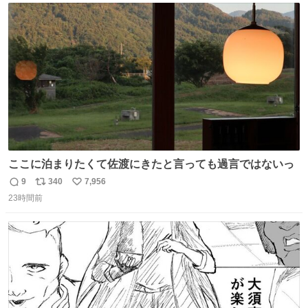
ト
数
数
ここに泊まりたくて佐渡にきたと言っても過言ではないっ
9
340
7,956
返
リ
い
23時間前
信
ポ
い
数
ス
ね
ト
数
数