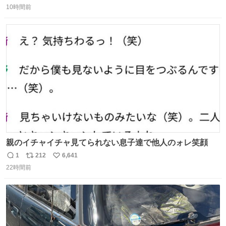
の自由研究
10時間前
信
ポ
い
数
ス
ね
ト
数
数
親のイチャイチャ見てられない息子達で他人のォレ笑顔
1
212
6,641
返
リ
い
22時間前
信
ポ
い
数
ス
ね
ト
数
数