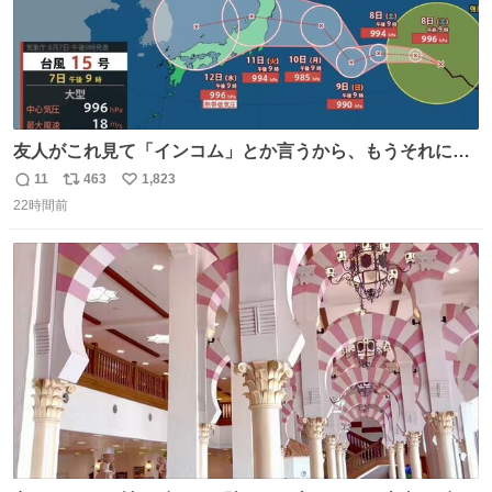
友人がこれ見て「インコム」とか言うから、もうそれにし
か見えなくなっちゃった。
11
463
1,823
返
リ
い
22時間前
信
ポ
い
数
ス
ね
ト
数
数