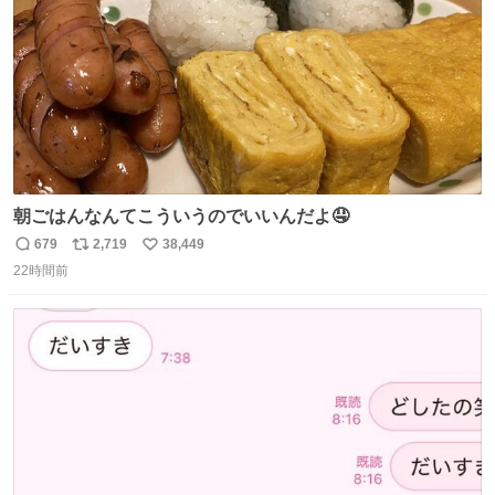
朝ごはんなんてこういうのでいいんだよ🤤
679
2,719
38,449
返
リ
い
22時間前
信
ポ
い
数
ス
ね
ト
数
数