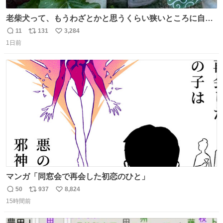
老柴犬って、もうわざとかと思うくらい狭いところに自ら
はまりにいくじゃないですか？ 今朝ガーデニングしてる飼
11
131
3,284
返
リ
い
い主の間にはまってきて、最高に可愛かった♥️
1日前
信
ポ
い
数
ス
ね
ト
数
数
マンガ「同窓会で再会した初恋のひと」
50
937
8,824
返
リ
い
15時間前
信
ポ
い
数
ス
ね