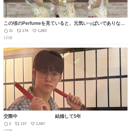
この頃のPerfumeを見ていると、元気いっぱいでありなが
ら決して感情に任せすぎることなく、しっかりと制御され
11
176
1,893
返
リ
い
たダンスであることに新鮮に驚く。3人のあげた足の向き
1日前
信
ポ
い
や角度とか本当に細かな部分まできっちりと揃っていてそ
数
ス
ね
こから積み重ねてきた努力や練習量が見て取れる…
ト
数
数
交際中 結婚して5年
2
137
1,587
返
リ
い
1日前