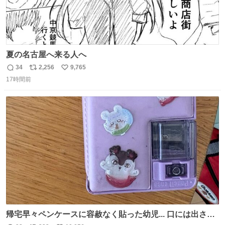
夏の名古屋へ来る人へ
34
2,256
9,765
返
リ
い
17時間前
信
ポ
い
数
ス
ね
ト
数
数
帰宅早々ペンケースに容赦なく貼った幼児... 口には出さぬ