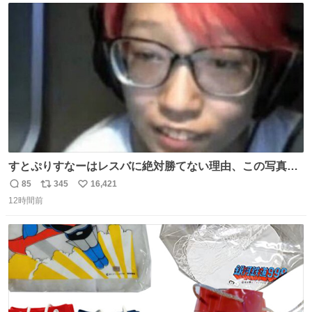
😍😍😍 ⬇️詳細ページ⬇️ supersento.com/chubu/aichi/ic…
ト
数
数
すとぷりすなーはレスバに絶対勝てない理由、この写真を
貼られると黙るしかなくなる
85
345
16,421
返
リ
い
12時間前
信
ポ
い
数
ス
ね
ト
数
数