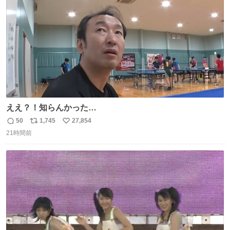
数
ええ？！知らんかった…
50
1,745
27,854
返
リ
い
21時間前
信
ポ
い
数
ス
ね
ト
数
数