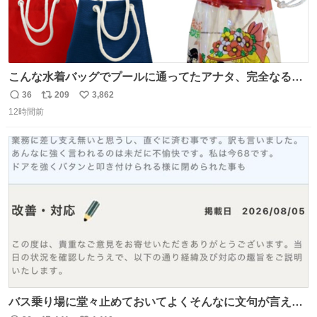
こんな水着バッグでプールに通ってたアナタ、完全なる同
世代（笑） #70年代 #80年代 #昭和レトロ
36
209
3,862
返
リ
い
12時間前
信
ポ
い
数
ス
ね
ト
数
数
バス乗り場に堂々止めておいてよくそんなに文句が言える