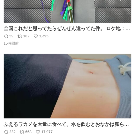
全国これだと思ってたらぜんぜん違ってた件。 ロケ地：広
島
59
162
1,295
返
リ
い
15時間前
信
ポ
い
数
ス
ね
ト
数
数
ふえるワカメを大量に食べて、水を飲むとおなかは膨ら
む・・・・！？ ⚠️よい子は絶対マネしないでね⚠️ #夏休み
232
668
17,977
返
リ
い