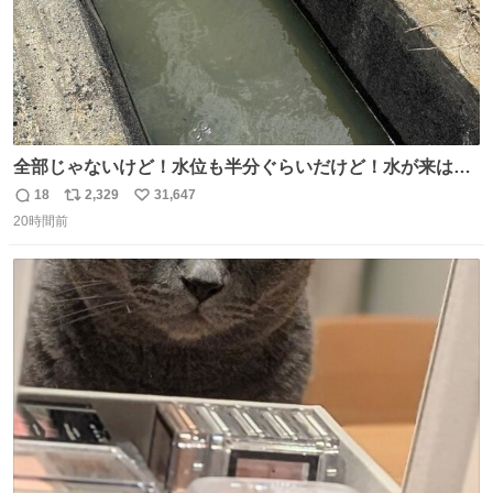
全部じゃないけど！水位も半分ぐらいだけど！水が来はじ
めたよ！！！ 作業してくれた方々ありがとーーー
18
2,329
31,647
返
リ
い
ー！！！！！！！！！！！！！！！！！！！！！！！！！
20時間前
信
ポ
い
！
数
ス
ね
ト
数
数