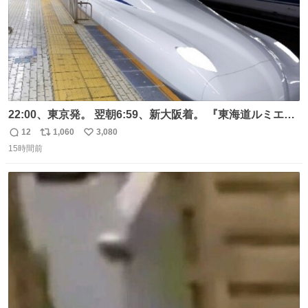
22:00、東京発。 翌朝6:59、新大阪着。 『東海道ルミエー
ルエクスプレス』が今夜、初運行！ 岐阜羽島駅で夜を越す
12
1,060
3,080
返
リ
い
東海道新幹線。寝台列車じゃないのに、朝まで新幹線とい
15時間前
信
ポ
い
う、なんだか特別体験😉 #TRAINTRIP #東海道ルミエール
数
ス
ね
エクスプレス
ト
数
数