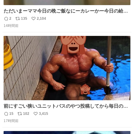
ただいまーママ今日の晩ご飯なにーカレーかー今日の給食
カレーだったよ明日雑巾いる
2
135
2,104
返
リ
い
14時間前
信
ポ
い
数
ス
ね
ト
数
数
前にすごい狭いユニットバスのやつ投稿してから毎日のよ
うに温泉とかに連れてってもらってる。SNS効果凄い。俺
15
102
3,415
返
リ
い
は幸せもんです・・・いつもありがとうございます🫡
17時間前
信
ポ
い
数
ス
ね