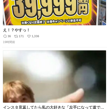
え！？やすっ！
36
171
1,336
返
リ
い
19時間前
信
ポ
い
数
ス
ね
ト
数
数
インスタ見返してたら私の大好きな「左手になって道で横