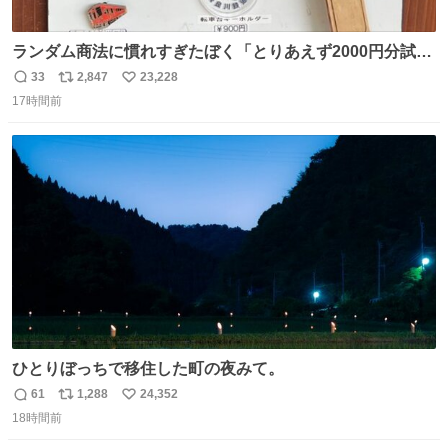
ランダム商法に慣れすぎたぼく「とりあえず2000円分試し
てみるか…」 駅員さん「どれが欲しいの？」 ぼく「えっ
33
2,847
23,228
返
リ
い
良いんですか？」 駅員さん「何が…？？」 やっぱランダム
17時間前
信
ポ
い
って悪い文化だ
数
ス
ね
わ！！！！！！！！！！！！！！！！！！！！
ト
数
数
ひとりぼっちで移住した町の夜みて。
61
1,288
24,352
返
リ
い
18時間前
信
ポ
い
数
ス
ね