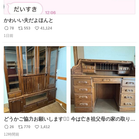
かわいい夫だよほんと
78
553
41,124
返
リ
い
1日前
信
ポ
い
数
ス
ね
ト
数
数
どうかご協力お願いします🙇‍♂️ 今は亡き祖父母の家の取り壊
しが決まり、どうしても処分して欲しくない食器棚と机の
26
770
1,412
返
リ
い
引き取り手を探しております この2つは私の祖母が当初一
12時間前
信
ポ
い