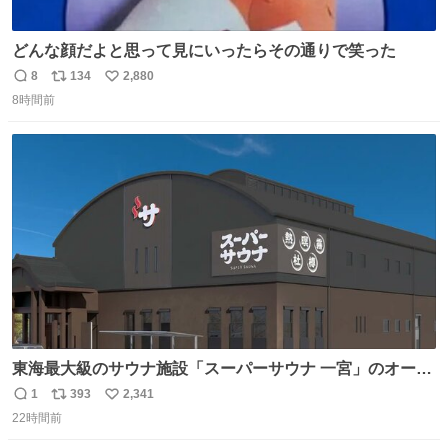
どんな顔だよと思って見にいったらその通りで笑った
8
134
2,880
返
リ
い
8時間前
信
ポ
い
数
ス
ね
ト
数
数
東海最大級のサウナ施設「スーパーサウナ 一宮」のオープ
ン日が2026年9月8日に決定‼️ 5種類の本格サウナや4種類の
1
393
2,341
返
リ
い
⽔⾵呂、約50名が同時に休息できる休憩スペースなど、男
22時間前
信
ポ
い
性が求める設備を極限まで突き詰めた「サウナの理想郷」
数
ス
ね