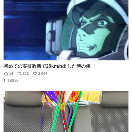
ト
数
数
初めての実技教習で20km/h出した時の俺
14
312
3,067
返
リ
い
14時間前
信
ポ
い
数
ス
ね
ト
数
数