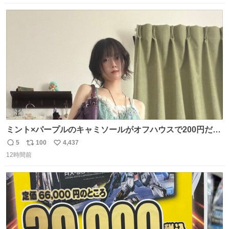
目惚れで購入したもので、祖母はc型肝炎で58歳という若
数
ス
ね
さで亡くなりましたが、この家具達をとても大切にしてお
ト
数
数
りました 続く↓
ミント×パープルのキャミソールがオフハウスで200円だっ
た♩
5
100
4,437
返
リ
い
12時間前
信
ポ
い
数
ス
ね
ト
数
数