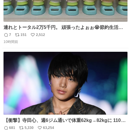
連れとトータル2万5千円。 頑張ったよぉぉ😭節約生活の
始まり。笑
7
151
2,512
返
リ
い
10時間前
信
ポ
い
数
ス
ね
ト
数
数
【衝撃】寺田心、週6ジム通いで体重62kg→82kgに 110kg
のベンチプレス持ち上げる姿披露
681
5,330
63,254
返
リ
い