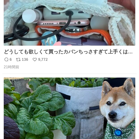
どうしても欲しくて買ったカバンちっさすぎて上手くはめ
ないと荷物入らん。女のカバンってなんでこんなちっさい
6
136
9,772
返
リ
い
の
21時間前
信
ポ
い
数
ス
ね
ト
数
数