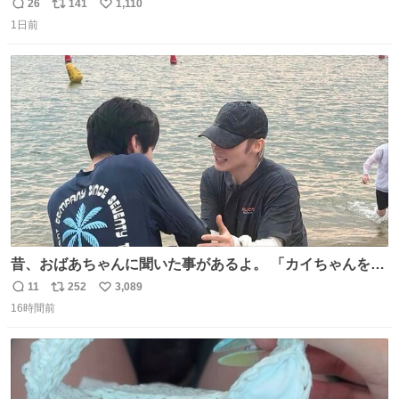
ね 運転士は日本人やったのなら韓国人は関係ないし、なん
26
141
1,110
返
リ
い
なら68歳も関係ない…
1日前
信
ポ
い
数
ス
ね
ト
数
数
昔、おばあちゃんに聞いた事があるよ。 「カイちゃんをい
じめると、アイツが海から上がって来るぞ。」って。
11
252
3,089
返
リ
い
16時間前
信
ポ
い
数
ス
ね
ト
数
数