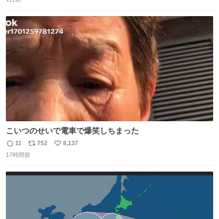
信
ポ
い
数
ス
ね
ト
数
数
こいつのせいで電車で爆笑しちまった
11
752
8,137
返
リ
い
17時間前
信
ポ
い
数
ス
ね
ト
数
数