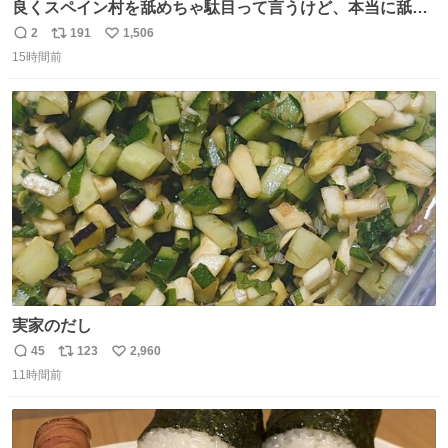
良くスペイン村を舐めちゃ駄目って言うけど、本当に舐め
ちゃ行けないのはスペィン村ホテル🏛🏨 だってロビーから
2
191
1,506
返
リ
い
中庭抜けるだけでこの有様🤩 ディズニーホテル泊まってる
15時間前
信
ポ
い
場所じゃない。 5年振りの志摩スペイン村パルケエスパー
数
ス
ね
ニャは益々素晴らしい場所になってる
ト
数
数
実家のだし
45
123
2,960
返
リ
い
11時間前
信
ポ
い
数
ス
ね
ト
数
数