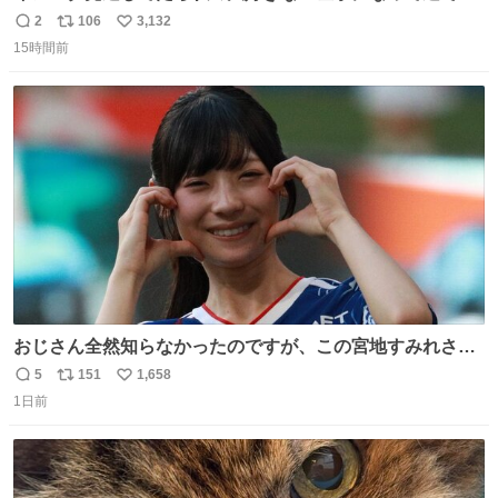
になるマーティン」の元画像見つけて今月1アツい
2
106
3,132
返
リ
い
15時間前
信
ポ
い
数
ス
ね
ト
数
数
おじさん全然知らなかったのですが、この宮地すみれさん
（日向坂46）はマリサポだったのですね。 カメラ目線でに
5
151
1,658
返
リ
い
っこりしていただいたので撮影したものの、全然誰だか知
1日前
信
ポ
い
りませんでした。 マリサポらしいのでこれからは名前覚え
数
ス
ね
ます！！
ト
数
数