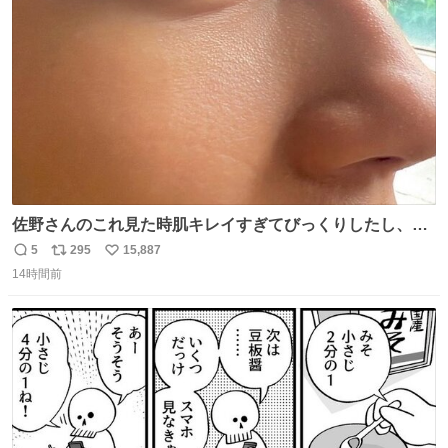
ト
数
数
佐野さんのこれ見た時肌キレイすぎてびっくりしたし、や
はりアイドルって体型･肌管理すごすぎる
5
295
15,887
返
リ
い
14時間前
信
ポ
い
数
ス
ね
ト
数
数