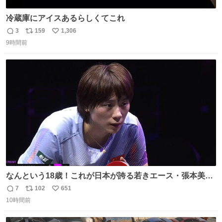
冷蔵庫にアイスあるらしくてこれ
3
159
1,306
返
リ
い
9時間前
信
ポ
い
数
ス
ね
ト
数
数
なんという18歳！これが日本が誇る若きエース・張本美和
🔥🔥🔥 0-2からの大逆転勝利でベスト8進出を果たす👊💥
7
102
651
返
リ
い
#WTTチャンピオンズ横浜 女子シングルス2回戦 🇯🇵#張本
10時間前
信
ポ
い
美和 3-2 陳熠🇨🇳 11-13/9-11/11-5/12-10/11-5 #テレ東 系
数
ス
ね