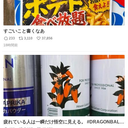
すごいこと書くなあ
233
3,110
37,856
返
リ
い
18時間前
信
ポ
い
数
ス
ね
ト
数
数
疲れている人は一瞬だけ悟空に見える。 #DRAGONBALL