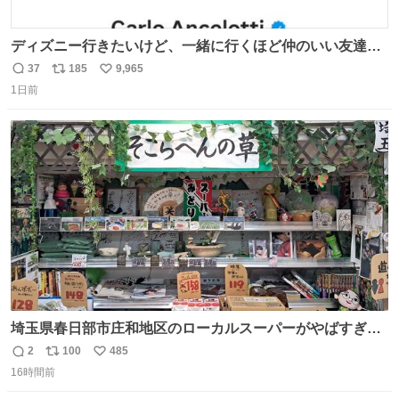
ディズニー行きたいけど、一緒に行くほど仲のいい友達が
居ない… ほんでこれ
37
185
9,965
返
リ
い
1日前
信
ポ
い
数
ス
ね
ト
数
数
埼玉県春日部市庄和地区のローカルスーパーがやばすぎ
る。どこまで売り物でどこから私物か不明なごちゃごちゃ
2
100
485
返
リ
い
の店内には埼玉自虐習字がずらり。日替わり謎汁の試食や
16時間前
信
ポ
い
そこらへんの草使用の埼玉県民限定弁当、コアラのマーチ
数
ス
ね