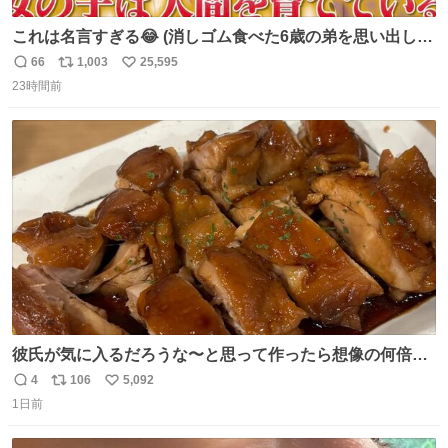
これは名言すぎる😂 (消しゴム食べた6歳の弟を思い出しな
がら)
66
1,003
25,595
返
リ
い
23時間前
信
ポ
い
数
ス
ね
ト
数
数
彼氏が気に入るだろうな〜と思って作ったら想像の何倍も
美味しい美味しい言ってくれて嬉しい
4
106
5,092
返
リ
い
1日前
信
ポ
い
数
ス
ね