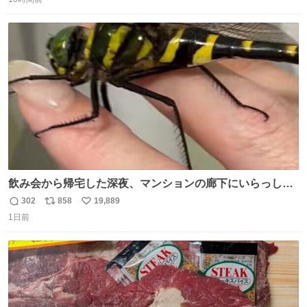
信
ポ
い
数
ス
ね
ト
数
数
飲み会から帰宅した深夜、マンションの廊下にいらっしゃ
ったオニヤンマ様 まさかこんな都会でお会いできるなんて
302
858
19,889
返
リ
い
思っておらず大興奮しております かっこよすぎる 指を差し
1日前
信
ポ
い
伸べると乗ってきてくれたのでひとまず一緒に帰宅しまし
数
ス
ね
たが、飛ばないということは弱っていらっしゃるのでしょ
ト
数
数
うか…素敵すぎる