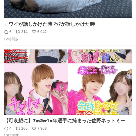
←ワイが話しかけた時 ﾏｯﾏが話しかけた時→
6
214
6,042
返
リ
い
12時間前
信
ポ
い
数
ス
ね
ト
数
数
【可哀想に】𝑻𝒘𝒊𝒕𝒕𝒆𝒓1●年選手に捕まった佐野ネットミーム
勇斗さんのコラボプリ
4
266
7,968
返
リ
い
10時間前