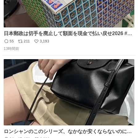
日本郵政は切手を廃止して額面を現金で払い戻せ2026 #日
本郵政 @JapanPostHD_PR
55
211
3,193
返
リ
い
13時間前
信
ポ
い
数
ス
ね
ト
数
数
ロンシャンのこのシリーズ、なかなか安くならないのにセ