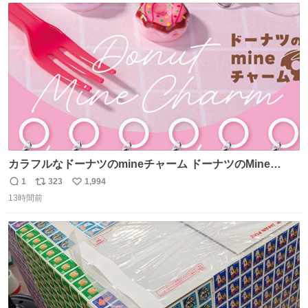
ト
数
数
カラフルなドーナツのmineチャーム ドーナツのMine
charm マインチャーム fumuo.jp/view/item/0000…
1
323
1,994
返
リ
い
13時間前
信
ポ
い
数
ス
ね
ト
数
数