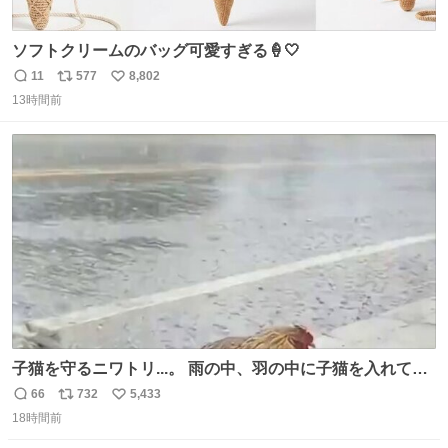
ソフトクリームのバッグ可愛すぎる🍦🤍
11
577
8,802
返
リ
い
13時間前
信
ポ
い
数
ス
ね
ト
数
数
子猫を守るニワトリ...。 雨の中、羽の中に子猫を入れて守
る姿に感動した！！ 愛は種族を超える！
66
732
5,433
返
リ
い
18時間前
信
ポ
い
数
ス
ね