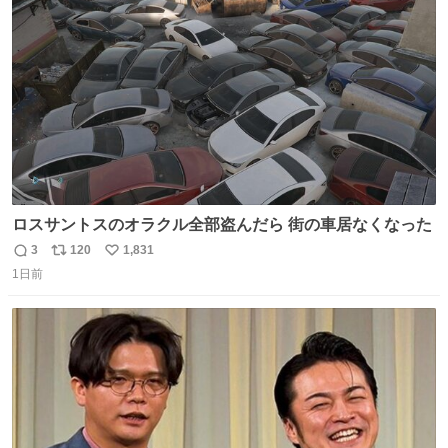
#BSテレ東 にて連日放送📺
ト
数
数
ロスサントスのオラクル全部盗んだら 街の車居なくなった
3
120
1,831
返
リ
い
1日前
信
ポ
い
数
ス
ね
ト
数
数