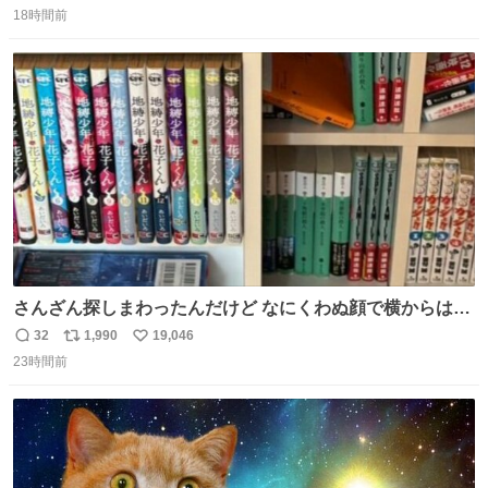
18時間前
信
ポ
い
数
ス
ね
ト
数
数
さんざん探しまわったんだけど なにくわぬ顔で横からはえ
てた
32
1,990
19,046
返
リ
い
23時間前
信
ポ
い
数
ス
ね
ト
数
数