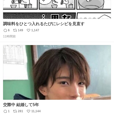
調味料をひとつ入れるたびにレシピを見直す
6
149
1,147
返
リ
い
11時間前
信
ポ
い
数
ス
ね
ト
数
数
交際中 結婚して5年
1
281
11,144
返
リ
い