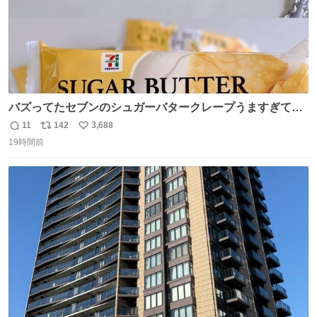
バズってたセブンのシュガーバタークレープうますぎて
7NOWで買い溜め🛒💭
11
142
3,688
返
リ
い
19時間前
信
ポ
い
数
ス
ね
ト
数
数