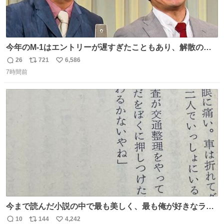
今年のM-1はエントリーが遅すぎたこともあり、解散の可
能性を作り出してからのスタート！！ 遅くなって申し訳な
26
721
6,586
返
リ
い
い🙏 エントリーナンバーは「GO!無策!」でかなり覚えやす
7時間前
信
ポ
い
い！応援をお願いすることになりそう！！
数
ス
ね
ト
数
数
今まで読んだ小説の中で最も美しく、最も俺が好きなラス
トシーン
10
144
4,242
返
リ
い