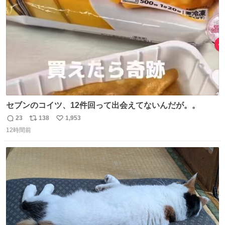
数
セブンのコイツ、12件回って出会えてないんだが。。
23
138
1,953
返
リ
い
12時間前
信
ポ
い
数
ス
ね
ト
数
数