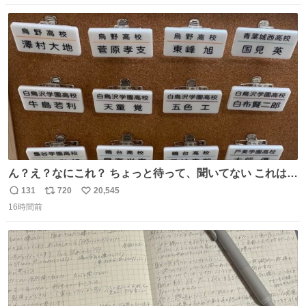
数
ス
ね
ト
数
数
ん？え？なにこれ？ ちょっと待って、聞いてない これは販
売されているのもですか？
131
720
20,545
返
リ
い
16時間前
信
ポ
い
数
ス
ね
ト
数
数