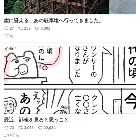
崖に聳える、あの駐車場へ行ってきました。
27
259
3,001
返
リ
い
1日前
信
ポ
い
数
ス
ね
ト
数
数
最近、訃報を見ると思うこと
73
3,073
22,034
返
リ
い
17時間前
信
ポ
い