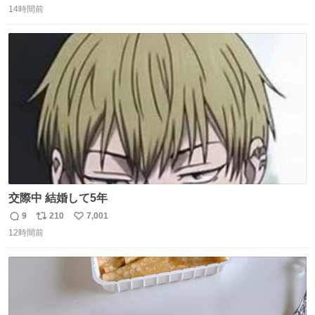
14時間前
信
ポ
い
数
ス
ね
ト
数
数
交際中 結婚して5年
9
210
7,001
返
リ
い
12時間前
信
ポ
い
数
ス
ね
ト
数
数