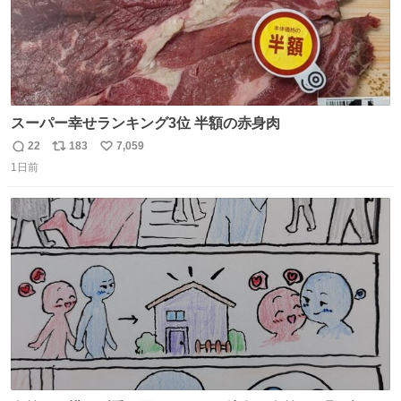
スーパー幸せランキング3位 半額の赤身肉
22
183
7,059
返
リ
い
1日前
信
ポ
い
数
ス
ね
ト
数
数