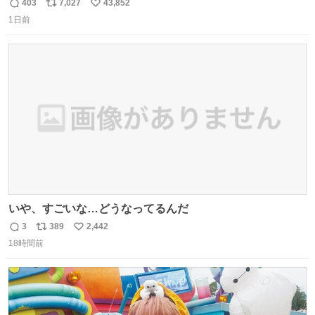
#ドラゴンボール
403
7,027
43,852
返
リ
い
1日前
信
ポ
い
数
ス
ね
ト
数
数
いや、すごいな…どうなってるんだ
3
389
2,442
返
リ
い
18時間前
信
ポ
い
数
ス
ね
ト
数
数