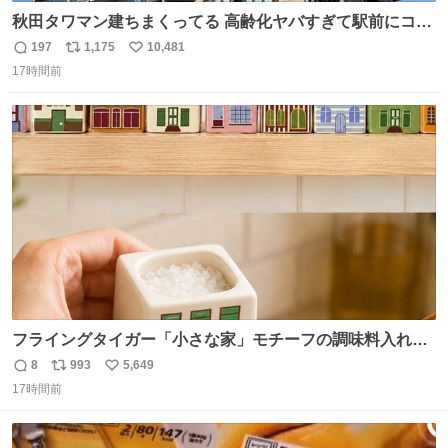
秋田タワマン建ちまくってる 高齢化ヤバすぎて駅前にコン
パクトシティつくって高齢者を住ませる考えらしい 病院も
197
1,175
10,481
返
リ
い
全部駅前にある
17時間前
信
ポ
い
数
ス
ね
ト
数
数
フライングタイガー「小さな家」モチーフの調味料入れ、
並べれば“デンマークの街並み”に ピンク・グリーン・テラ
8
993
5,649
返
リ
い
コッタの全9種 - fashion-press.net/news/149552
17時間前
信
ポ
い
数
ス
ね
ト
数