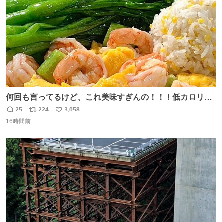
何回も言ってるけど、これ美味すぎんの！！！低カロリー
で満足感エグいから一生食べてる😭
25
224
3,058
返
リ
い
16時間前
信
ポ
い
数
ス
ね
ト
数
数