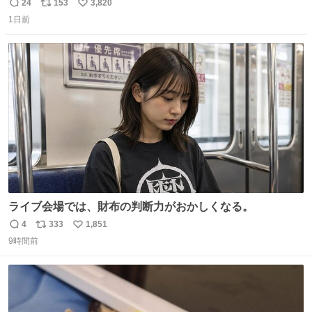
ール価格になってる🖤✨レザーなのが反則級にかわいい。
24
153
3,820
返
リ
い
持ってるだけでコーデが格上げされる。
1日前
信
ポ
い
数
ス
ね
ト
数
数
ライブ会場では、財布の判断力がおかしくなる。
4
333
1,851
返
リ
い
9時間前
信
ポ
い
数
ス
ね
ト
数
数