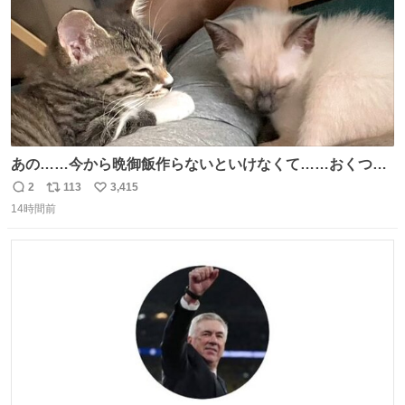
あの……今から晩御飯作らないといけなくて……おくつろ
ぎのところ申し訳ないのですが……あの………😥
2
113
3,415
返
リ
い
14時間前
信
ポ
い
数
ス
ね
ト
数
数