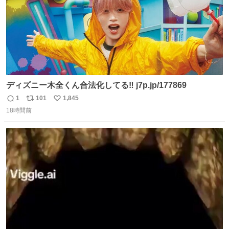
ディズニー木全くん合法化してる‼️ j7p.jp/177869
1
101
1,845
返
リ
い
18時間前
信
ポ
い
数
ス
ね
ト
数
数