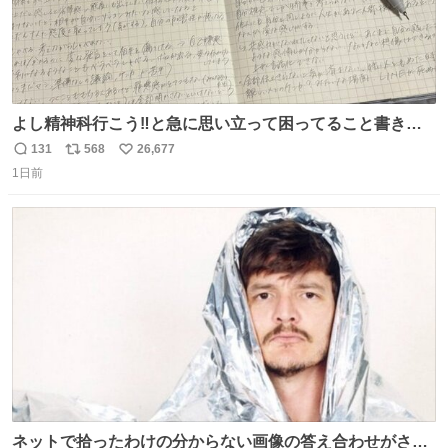
よし精神科行こう‼️と急に思い立って困ってること書き出
してたらペン止まらなくなってすごい勢いで埋まってワロ
131
568
26,677
返
リ
い
タ
1日前
信
ポ
い
数
ス
ね
ト
数
数
ネットで拾ったわけの分からない画像の答え合わせがされ