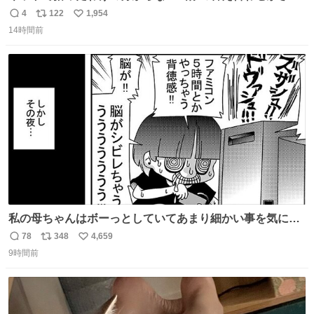
ていくw
4
122
1,954
返
リ
い
14時間前
信
ポ
い
数
ス
ね
ト
数
数
私の母ちゃんはボーっとしていてあまり細かい事を気にし
ません。優秀な人の多い現代の価値観から見ると、あまり
78
348
4,659
返
リ
い
優秀な母親ではないかもしれません。でも、だからこそ、
9時間前
信
ポ
い
私はそういう母親が大好きです。今も昔もすごくリラック
数
ス
ね
スします。「優秀」と「良い」は別なんですよね。 1/2
ト
数
数