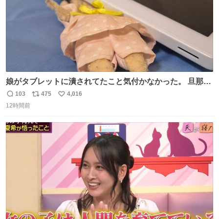
娘がタブレットに潰されてたこと気付かなかった。 旦那だ
けは娘の波長を感じ取れるから声出せずともSOSが伝わっ
103
475
4,016
返
リ
い
たらしい。 急いで旦那が救出して、泣きじゃくる娘に自分
12時間前
信
ポ
い
も謝って抱きしめようとしたら、ビンタされてしまった。
数
ス
ね
3回ほど。 小さい手だけど、地味に痛い。 その後、娘は旦
ト
数
数
那に泣きついてた。