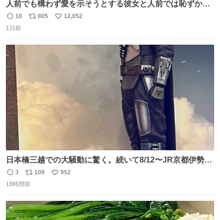
人前でも構わず愛を示そうとする彼女と人前では恥ずかし
いけど彼女を死ぬほど愛している彼氏 同士いませんか✋️
10
805
12,052
返
リ
い
1日前
信
ポ
い
数
ス
ね
ト
数
数
日本橋三越での大騒動に驚く。続いて8/12〜JR京都伊勢丹
でPOP UP STOREがオープンするとのこと…皆さんお怪
3
109
952
返
リ
い
我なくお買い物を🙏 写真は2026/5/21 ロードショーの前日
18時間前
信
ポ
い
。だーれも写真撮ってなかったんだけどなぁ😵‍💫
数
ス
ね
ト
数
数