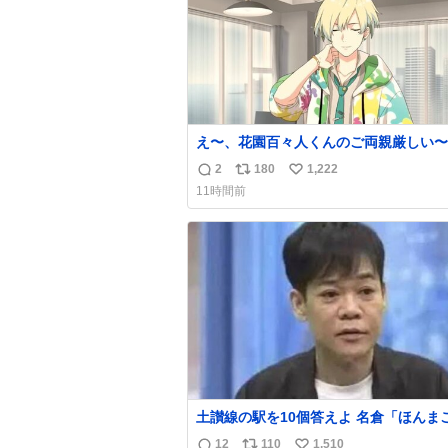
え〜、花園百々人くんのご両親厳しい〜。
も9歳児の市原仁奈にここまで「構って
2
180
1,222
返
リ
い
い、構ってくれるの？」と寂しさを極限
11時間前
煮詰めた台詞を何気ない日常会話で発言
信
ポ
い
てるご両親もだいぶ厳しいよ 双方弁護
数
ス
ね
雇わないか？
ト
数
数
土讃線の駅を10個答えよ 名倉「ほんまごめ
ん、」 ↑正解（御免駅）
12
110
1,510