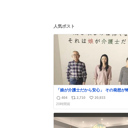
人気ポスト
「娘が介護士だから安心」 その発想が怖い。
ちなみにこのポスターは、介護職の求人
404
2,710
20,933
返
リ
い
職支援をしている会社のポスターらしい
20時間前
信
ポ
い
数
ス
ね
ト
数
数