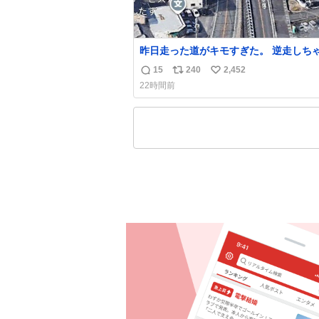
昨日走った道がキモすぎた。 逆走しち
かと思ったよ
15
240
2,452
返
リ
い
22時間前
信
ポ
い
数
ス
ね
ト
数
数