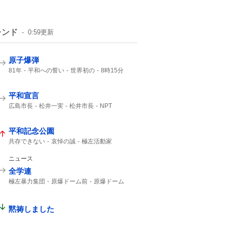
レンド
0:59
更新
原子爆弾
81年
平和への誓い
世界初の
8時15分
午前8時15分
1945年
広島東洋カープ
ご冥福をお祈り
平和宣言
広島市長
松井一実
松井市長
NPT
核兵器使用
ないがしろにする
武力行使
第二次大戦
自分勝手な
平和記念公園
共存できない
哀悼の誠
極左活動家
広島県警
小泉防衛大臣
広島市民
ニュース
全学連
極左暴力集団
原爆ドーム前
原爆ドーム
ドーム前
黙祷しました