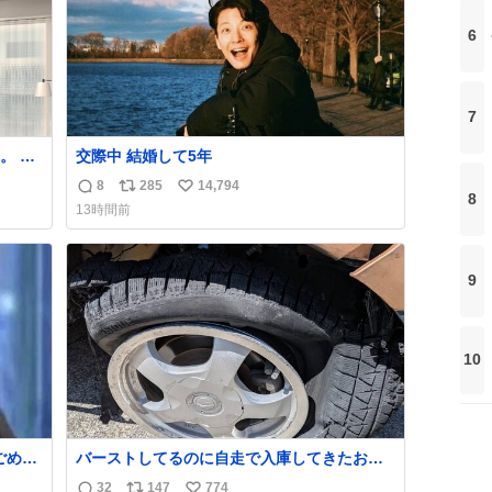
強化する。
6
7
 で
交際中 結婚して5年
ほし
8
285
14,794
返
リ
い
まで
8
13時間前
させ
信
ポ
い
士を
数
ス
ね
ト
数
9
数
10
バーストしてるのに自走で入庫してきたお客
さん バーストしたならその場で動かないで助
32
147
774