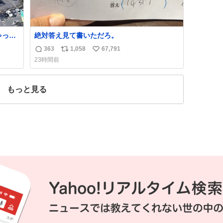
ゃった
絶対答え見て書いただろ。
363
1,058
67,791
返
リ
い
23時間前
信
ポ
い
数
ス
ね
ト
数
もっと見る
数