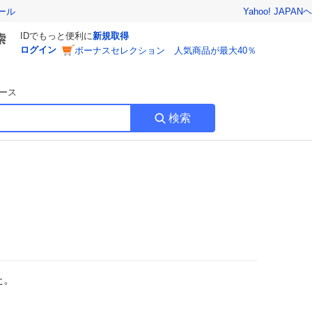
Yahoo! JAPAN
ヘ
ール
IDでもっと便利に
新規取得
ログイン
ボーナスセレクション 人気商品が最大40％
ース
検索
た。