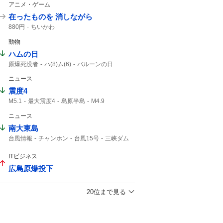
アニメ・ゲーム
在ったものを 消しながら
880円
ちいかわ
動物
ハムの日
原爆死没者
ハ(8)ム(6)
バルーンの日
仙台七夕まつり
消費拡大
1年分
ニュース
震度4
M5.1
最大震度4
島原半島
M4.9
熊本県天草・芦北地方
熊本県熊本
ニュース
筑後地方
震度3
地震情報
津波の心配はありません
震源の深さ
南大東島
緊急地震速報
地震速報
鹿児島県
台風情報
チャンホン
台風15号
三峡ダム
地震の規模
大東島
15号
台風13号
大型の台風
13号
ITビジネス
広島原爆投下
20位まで見る