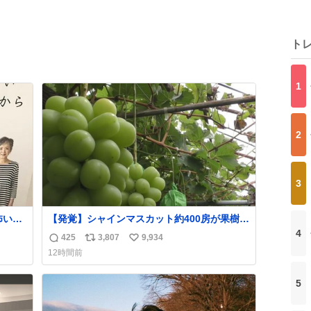
ト
1
2
3
【発覚】シャインマスカット約400房が果樹園
や転
から盗まれる 栃木・佐野市
4
425
3,807
9,934
返
リ
い
。
news.livedoor.com/article/detail… 被害に遭
12時間前
った果樹園には防犯カメラなどはなく、シャ
信
ポ
い
インマスカットが盗まれた木には刃物などで
数
ス
ね
5
切られた跡が。市内で今年に入って同様の被
ト
数
害は確認されておらず、警察はパトロールを
数