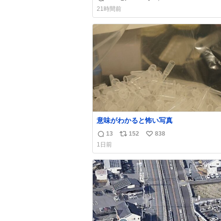
返
リ
い
21時間前
信
ポ
い
数
ス
ね
ト
数
数
意味がわかると怖い写真
13
152
838
返
リ
い
1日前
信
ポ
い
数
ス
ね
ト
数
数