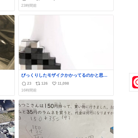
返
リ
い
け呼んで下さい😰 保険にロードサービス付い
23時間前
てて金銭負担も無いんですから これで走る
信
ポ
い
と、壊さなくていい所まで壊しちゃいますか
数
ス
ね
ら 実際、外装ダメージ、ABSセンサ断線、ブ
ト
数
レーキホースも傷入っちゃってます…
数
びっくりしたモザイクかかってるのかと思っ
た
23
126
11,098
返
リ
い
16時間前
信
ポ
い
数
ス
ね
ト
数
数