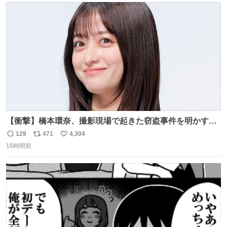
ト
数
数
【衝撃】橋本環奈、撮影現場で起きた窃盗事件を明かす
「警察が来てました」 news.livedoor.com/article/detail…
129
471
4,304
返
リ
い
橋本は「撮影現場で照明さんのケーブルが盗まれて…。廃
16時間前
信
ポ
い
工場とかで撮影してたんですけど。警察が来てました」と
数
ス
ね
述懐。専門家も「銅の価値が上がってるんですよね…」と
ト
数
数
反応した。