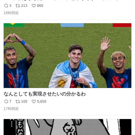
ック・ホームズに「ワトソン」と喋ってもらうためのアク
3
213
860
返
リ
い
スタです！！！
18時間前
信
ポ
い
数
ス
ね
ト
数
数
なんとしても実現させたいの分かるわ
7
100
5,050
返
リ
い
17時間前
信
ポ
い
数
ス
ね
ト
数
数