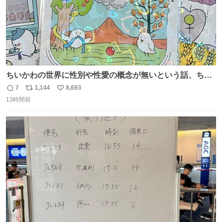
ちいかわの世界に性別や性愛の概念が無いという話、ちい
かわタロットでも恋人・女帝・女教皇あたりは性別を意識
7
1,144
8,693
返
リ
い
させないように描かれてるんだよね。かなり徹底している
13時間前
信
ポ
い
印象。
数
ス
ね
ト
数
数