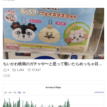
信
ポ
い
数
ス
ね
ト
数
数
ちいかわ映画のガチャや〜と思って覗いたらめっちゃ目合
って気まずい
4
1,383
37,627
返
リ
い
1日前
信
ポ
い
数
ス
ね
ト
数
数