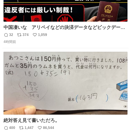
中国凄いな アリペイなどの決済データなどビックデータ
で海外にいる中国人の監視をはじめ、多額の資金決済など
32
374
1,059
返
リ
い
があれば帰国命令を出しはじめたらしい。そして、パスポ
4時間前
信
ポ
い
ート取上げで二度と出国できないと、、
数
ス
ね
ト
数
数
絶対答え見て書いただろ。
400
1,447
86,544
返
リ
い