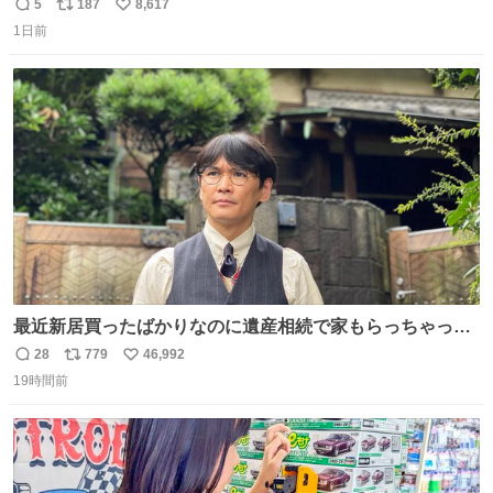
5
187
8,617
返
リ
い
1日前
信
ポ
い
数
ス
ね
ト
数
数
最近新居買ったばかりなのに遺産相続で家もらっちゃった
長男
28
779
46,992
返
リ
い
19時間前
信
ポ
い
数
ス
ね
ト
数
数