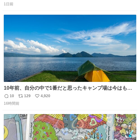
1日前
信
ポ
い
数
ス
ね
ト
数
数
10年前、自分の中で1番だと思ったキャンプ場は今はもう
ない
10
129
4,920
返
リ
い
16時間前
信
ポ
い
数
ス
ね
ト
数
数