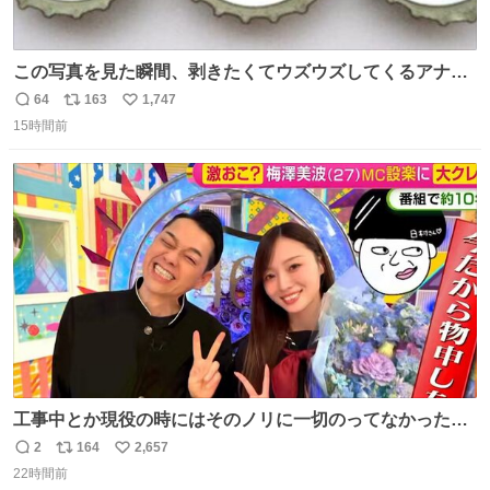
この写真を見た瞬間、剥きたくてウズウズしてくるアナ
タ、完全なる同世代（笑） #70年代 #80年代 #昭和レト
64
163
1,747
返
リ
い
ロ
15時間前
信
ポ
い
数
ス
ね
ト
数
数
工事中とか現役の時にはそのノリに一切のってなかった1
番の「設楽の女」が卒業して頭角を現しはじめてて大好き
2
164
2,657
返
リ
い
🥲🥲 設楽さんの返しも良い🥲 #梅澤美波
22時間前
信
ポ
い