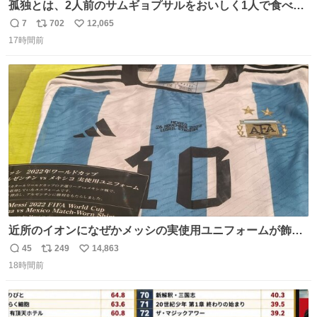
孤独とは、2人前のサムギョプサルをおいしく1人で食べる
ことである←好きすぎる
7
702
12,065
返
リ
い
17時間前
信
ポ
い
数
ス
ね
ト
数
数
近所のイオンになぜかメッシの実使用ユニフォームが飾っ
てあっておもろい
45
249
14,863
返
リ
い
18時間前
信
ポ
い
数
ス
ね
ト
数
数