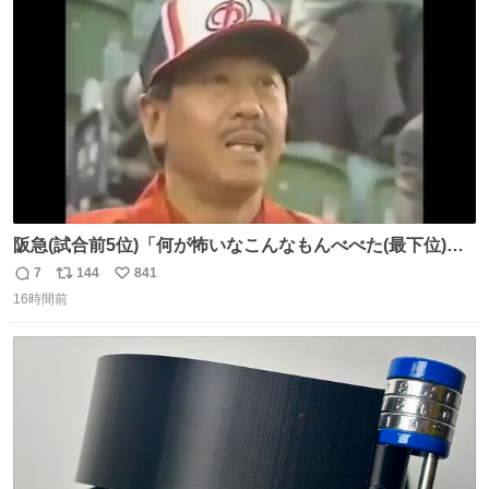
言え。 以上、乗り鉄の端くれの意見でした。
ト
数
数
阪急(試合前5位)「何が怖いなこんなもんべべた(最下位)や
ないか！」 南海(試合前6位)「お前んとこ何位ないったい？
7
144
841
返
リ
い
ウチも人のこと言われへんけど」 阪「おーい、お互いに西
16時間前
信
ポ
い
武には勝とうぜ！」 南「分かった！分かった！」
数
ス
ね
ト
数
数