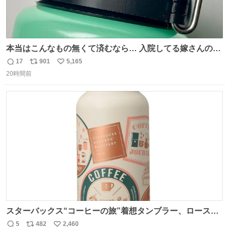
本当はこんなもの無くて済むなら… 入院してる嫁さんの病
棟、共同の冷蔵庫の中身を勝手に触る輩がおるのだけど、
17
901
5,165
返
リ
い
ナルゲンボトルの中身が減っている事案が起きたらしい。
20時間前
信
ポ
い
水に何か入れられても嫌なので3Dプリンタで 『鍵を開け
数
ス
ね
ないと蓋が回せないやつ』を作ったぞ…
ト
数
数
スターバックス“コーヒーの旅”着想タンブラー、ロースタ
リー 東京×トラベラーズカンパニー コーヒーやグルメの味
5
482
2,460
返
リ
い