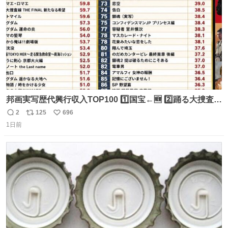
邦画実写歴代興行収入TOP100 1️⃣国宝←🆕 2️⃣踊る大捜査線
THE MOVIE2 3️⃣南極物語 4️⃣踊る大捜査線 THE MOVIE 5️⃣
2
125
696
返
リ
い
子猫物語 6️⃣劇場版コード・ブルー 7️⃣天と地と 8️⃣永遠の0
1日前
信
ポ
い
9️⃣ROOKIES-卒業- 🔟世界の中心で、愛をさけぶ … 44位 ほ
数
ス
ね
どなく、お別れです←🆕 … 60位 キングダム 魂の決戦←🆕
ト
数
数