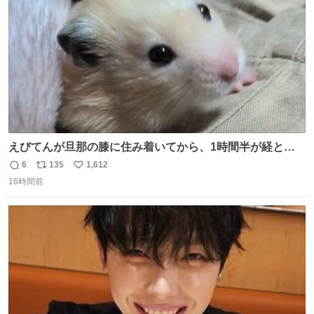
数
えびてんが旦那の膝に住み着いてから、1時間半が経とう
としている。 えびてんはもう永住の意を固めており、持ち
6
135
1,612
返
リ
い
込んだおやつを所定の場所に置くなどしている。
16時間前
信
ポ
い
数
ス
ね
ト
数
数