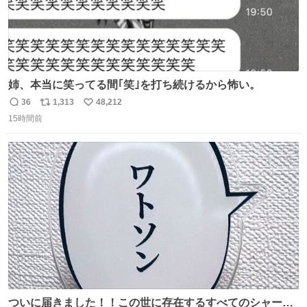
姉、本当に笑ってる間｢笑｣を打ち続けるから怖い。
36
1,313
48,212
返
リ
い
15時間前
信
ポ
い
数
ス
ね
ト
数
数
ついに届きました！！この世に存在するすべてのシャーロ