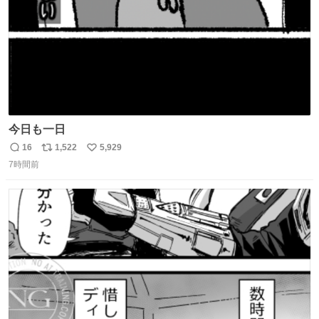
今日も一日
16
1,522
5,929
返
リ
い
7時間前
信
ポ
い
数
ス
ね
ト
数
数