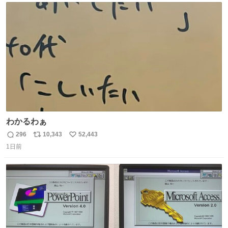
ト
数
数
わかるわぁ
296
10,343
52,443
返
リ
い
1日前
信
ポ
い
数
ス
ね
ト
数
数