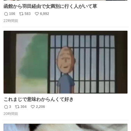
函館から羽田経由で女満別に行く人がいて草
106
583
6,992
返
リ
い
22時間前
信
ポ
い
数
ス
ね
ト
数
数
これまじで意味わからんくて好き
3
304
2,206
返
リ
い
20時間前
信
ポ
い
数
ス
ね
ト
数