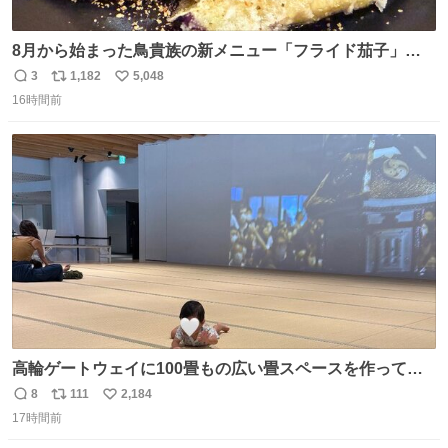
8月から始まった鳥貴族の新メニュー「フライド茄子」が
うますぎでした 信じて……
3
1,182
5,048
返
リ
い
16時間前
信
ポ
い
数
ス
ね
ト
数
数
高輪ゲートウェイに100畳もの広い畳スペースを作ってく
れた人本当にありがとう🥹🙏 おかげで遠くから一生懸命ず
8
111
2,184
返
リ
い
り這いで私めがけて来てくれる娘を、思う存分眺められま
17時間前
信
ポ
い
した🤣💖 📍MoN Takanawa 4F
数
ス
ね