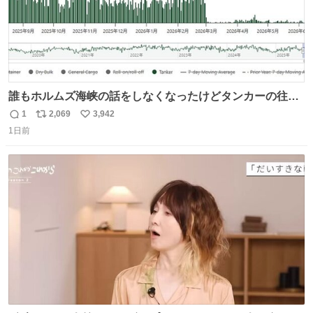
誰もホルムズ海峡の話をしなくなったけどタンカーの往来
は消滅したままですねと
1
2,069
3,942
返
リ
い
1日前
信
ポ
い
数
ス
ね
ト
数
数