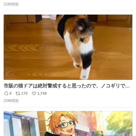
を記録できるノートも - fashion-press.net/news/149501
22時間前
信
ポ
い
数
ス
ね
ト
数
数
市販の猫ドアは絶対警戒すると思ったので、ノコギリで無
理やりドアを切り取って作った、にゃんころ専用の猫のれ
4
170
1,749
返
リ
い
ん
20時間前
信
ポ
い
数
ス
ね
ト
数
数