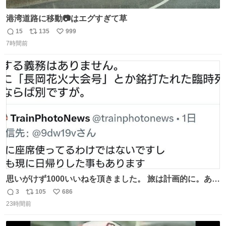
港湾道路に移動📷はエグすぎて草
15
135
999
返
リ
い
7時間前
信
ポ
い
数
ス
ね
ト
数
数
思いがけず1000いいねを頂きました。 旅は計画的に。あな
たの旅は誰も保証してくれない。 お金を出したら際限なく
3
105
686
返
リ
い
ワガママを受け入れてくれると思うな。それはカスハラ。
23時間前
信
ポ
い
席の保証と快適な空間はお金で買える。苦言は買ってから
数
ス
ね