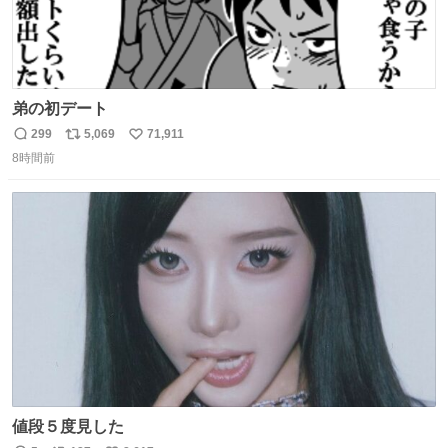
弟の初デート
299
5,069
71,911
返
リ
い
8時間前
信
ポ
い
数
ス
ね
ト
数
数
値段５度見した