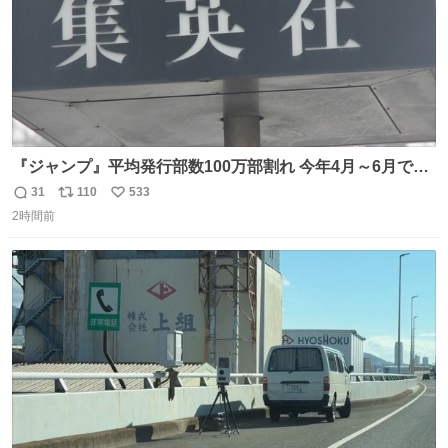
『ジャンプ』平均発行部数100万部割れ 今年4月～6月で98
万5000部 oricon.co.jp/news/2472409/f… ⠀ 🔻最高記録は
31
110
533
返
リ
い
1994年12月の653万部 当時の連載作品 「DRAGON
2時間前
信
ポ
い
BALL」 「SLAM DUNK」 「幽☆遊☆白書」 「るろうに
数
ス
ね
剣心」 「ジョジョ第4部」 「地獄先生ぬ〜べ〜」 「BØY -
ト
数
数
ボーイ-」 「NINKU -忍空-」