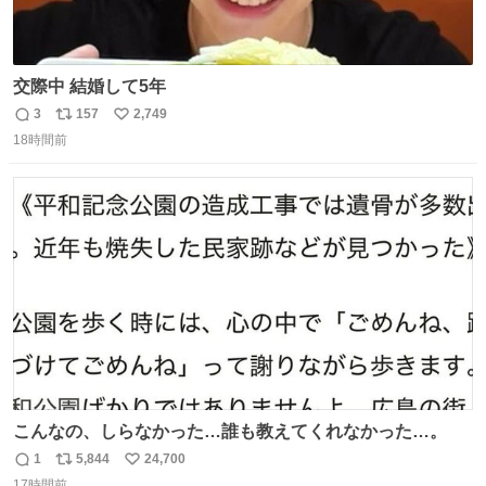
交際中 結婚して5年
3
157
2,749
返
リ
い
18時間前
信
ポ
い
数
ス
ね
ト
数
数
こんなの、しらなかった…誰も教えてくれなかった…。
1
5,844
24,700
返
リ
い
17時間前