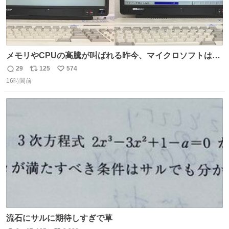
メモリやCPUの高騰が叫ばれる昨今、マイクロソフトは原
点に立ち戻るべきです。 Windows 3.1の頃は数MBのメモ
29
125
574
返
リ
い
リと32bitで25MHz程度のCPUで、主要なオフィスのツー
16時間前
信
ポ
い
ルが動いていたのですから…
数
ス
ね
ト
数
数
流石にサルに期待しすぎで草