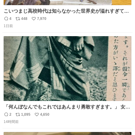
こいつまじ高校時代は知らなかった世界史が溢れすぎてて
𝑩𝑰𝑮 𝑳𝑶𝑽𝑬＿＿
4
448
7,970
返
リ
い
1日前
信
ポ
い
数
ス
ね
ト
数
数
「何んぼなんでもこれではあんまり勇敢すぎます。」 女性
の立ち振る舞い指南コーナーで、大股を「下品」や「はし
2
1,095
4,650
返
リ
い
たない」という言葉を使わず「勇敢すぎます」と洒落っ気
14時間前
信
ポ
い
たっぷりにたしなめる当時の言葉選びよ 勇敢すぎます、使
数
ス
ね