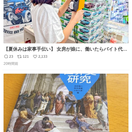
【夏休みは家事手伝い】 女房が娘に、働いたらバイト代も
らえば？と言ったら、娘は、いらない、と言って黙々と働
23
121
2,133
返
リ
い
いてくれました。 あとでソフトクリーム買ってやろうと思
20時間前
信
ポ
い
いました。
数
ス
ね
ト
数
数