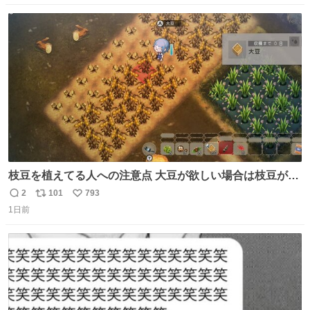
数
ス
ね
ト
数
数
枝豆を植えてる人への注意点 大豆が欲しい場合は枝豆が収
穫できる状態で秋を迎えましょう。 気になって一部だけ収
2
101
793
返
リ
い
穫したら普通に枯れてた… #ほの暮しの庭
1日前
信
ポ
い
数
ス
ね
ト
数
数