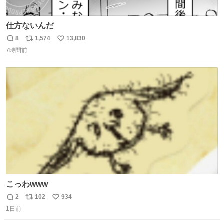
仕方ないんだ
8
1,574
13,830
返
リ
い
7時間前
信
ポ
い
数
ス
ね
ト
数
数
こっわwww
2
102
934
返
リ
い
1日前
信
ポ
い
数
ス
ね