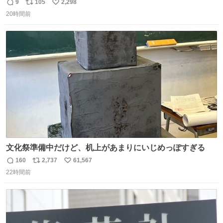
9
105
2,298
返
リ
い
20時間前
信
ポ
い
数
ス
ね
ト
数
数
文化祭準備中だけど、机上があまりにいじめっぽすぎる
160
2,737
61,567
返
リ
い
22時間前
信
ポ
い
数
ス
ね
ト
数
数