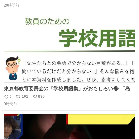
返
リ
い
20時間前
信
ポ
い
数
ス
ね
ト
数
数
東京都教育委員会の「学校用語集」がおもしろい😂 「島」
とか「分掌」とか学校関係者にはおなじみだと思うけど、
3
101
895
返
リ
い
「丘番」は初めて聞いた… 初任者のためにちゃんと資料作
9時間前
信
ポ
い
ってくれてる担当の方のやさしさも感じる！
数
ス
ね
kyoiku.metro.tokyo.lg.jp/documents/d/ky… 出典：東京都
ト
数
数
教育委員会「教員のための学校用語集」