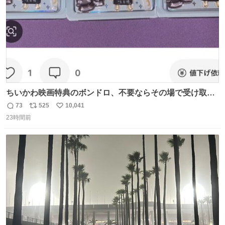
ちいかわ映画特典のボンドロ、不要ならその場で受け取り
辞退すれば良いのに白々しい
73
525
10,041
返
リ
い
23時間前
信
ポ
い
数
ス
ね
ト
数
数