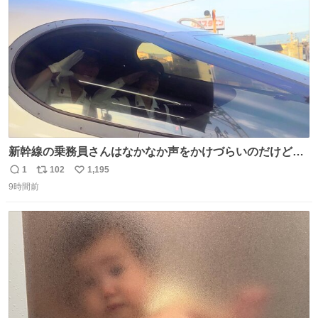
数
新幹線の乗務員さんはなかなか声をかけづらいのだけど😅
ルミエールの運転士さん、運転台にカメラマン向けたらお
1
102
1,195
返
リ
い
二人で敬礼🫡✨ 暗くて上手く撮れないなぁ…な顔してた
9時間前
信
ポ
い
ら、わざわざ車外に出て来てくださり✨ 「フリー素材なの
数
ス
ね
で載せて大丈夫です！」と自ら言ってくださる親切気さく
ト
数
数
なS運転士さん感謝