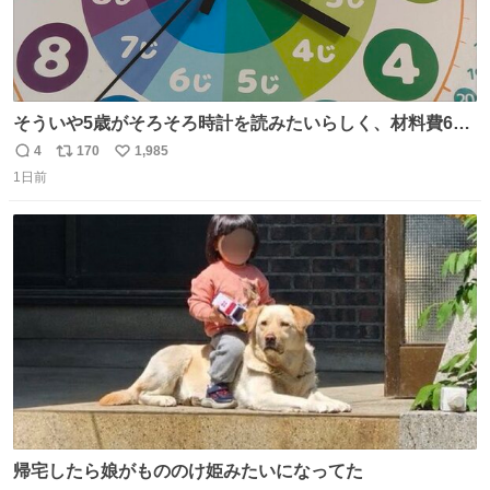
そういや5歳がそろそろ時計を読みたいらしく、材料費600
円で作れる知育時計作ってみた！ めっちゃ簡単！ ありがと
4
170
1,985
返
リ
い
う先人！
1日前
信
ポ
い
数
ス
ね
ト
数
数
帰宅したら娘がもののけ姫みたいになってた