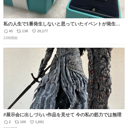
私の人生で1番発生しないと思っていたイベントが発生し
ました
45
138
20,177
返
リ
い
22時間前
信
ポ
い
数
ス
ね
ト
数
数
#展示会に出しづらい作品を見せて 今の私の筋力では無理
2
100
1,091
返
リ
い