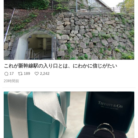
数
これが新幹線駅の入り口とは、にわかに信じがたい
17
189
2,242
返
リ
い
20時間前
信
ポ
い
数
ス
ね
ト
数
数