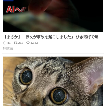
【まさか】「彼女が事故を起こしました」 ひき逃げで逃走
した男、AIの相談履歴で“ウソ発覚” 警察が男のスマホを押
41
211
1,343
返
リ
い
収して解析すると、出頭する前に事故の詳しい状況やどう
9時間前
信
ポ
い
対応すればいいかをAIに相談していたことがわかった。し
数
ス
ね
かし、AIの回答は「正直に警察に話すように」だった。
ト
数
数