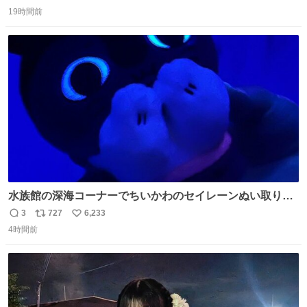
返
リ
い
19時間前
信
ポ
い
数
ス
ね
ト
数
数
水族館の深海コーナーでちいかわのセイレーンぬい取り出
したら目光っててビビりました #ちいかわ
3
727
6,233
返
リ
い
4時間前
信
ポ
い
数
ス
ね
ト
数
数