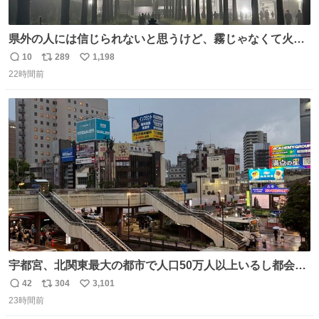
県外の人には信じられないと思うけど、霧じゃなくて火山
灰です🌋 #桜島
10
289
1,198
返
リ
い
22時間前
信
ポ
い
数
ス
ね
ト
数
数
宇都宮、北関東最大の都市で人口50万人以上いるし都会何
だろうなと思っていたら想像以上に都会で興奮した
42
304
3,101
返
リ
い
23時間前
信
ポ
い