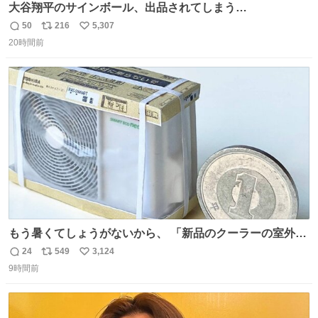
大谷翔平のサインボール、出品されてしまう…
50
216
5,307
返
リ
い
20時間前
信
ポ
い
数
ス
ね
ト
数
数
もう暑くてしょうがないから、 「新品のクーラーの室外機
のミニチュア」 でも見ていってよ
24
549
3,124
返
リ
い
9時間前
信
ポ
い
数
ス
ね
ト
数
数