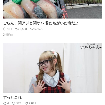
ごらん、関アジと関サバ 君たちがいた海だよ
193
5,588
57,670
返
リ
い
9時間前
信
ポ
い
数
ス
ね
ト
数
数
ずっとこれ
4
573
7,681