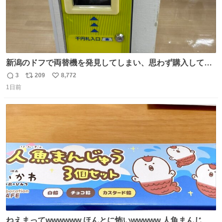
新潟のドフで両替機を発見してしまい、思わず購入してし
まい大阪に発送するイベントが発生
3
209
8,772
返
リ
い
1日前
信
ポ
い
数
ス
ね
ト
数
数
ねえまってwwwwww ほんとに怖いwwwww 人魚まんじゅ