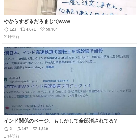
やからすぎるだろまじでwww
123
4,671
59,904
返
リ
い
21時間前
信
ポ
い
数
ス
ね
ト
数
数
インド関係のページ、もしかして全部消されてる?
2
147
1,210
返
リ
い
17時間前
信
ポ
い