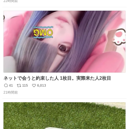
日本マクドナルド（株価：約7,600円） 第7位：ソニーグル
22時間前
信
ポ
い
ープ（株価：約3,341円） 第6位：鈴茂器工（株価：約
数
ス
ね
1,070円） 第5位：壱番屋（CoCo壱番屋カレー）（株価：
ト
数
数
約900円）
ネットで会うと約束した人 1枚目。実際来た人2枚目
41
115
6,013
返
リ
い
21時間前
信
ポ
い
数
ス
ね
ト
数
数