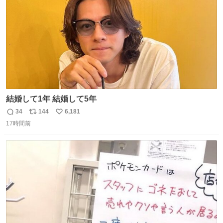
結婚して1年 結婚して5年
34
144
6,181
返
リ
い
17時間前
信
ポ
い
数
ス
ね
ト
数
数