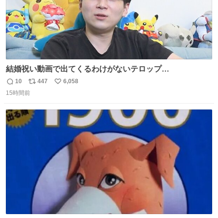
結婚祝い動画で出てくるわけがないテロップ
youtu.be/4pJ7U22AYtw
10
447
6,058
返
リ
い
15時間前
信
ポ
い
数
ス
ね
ト
数
数