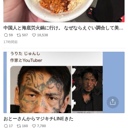
中国人と海底労火鍋に行け。 なぜならえぐい調合して美味
しすぎる ソースを作ってくれるから。
59
507
10,538
返
リ
い
17時間前
信
ポ
い
数
ス
ね
ト
数
数
おとーさんからマジキチLINEきた
17
160
7,780