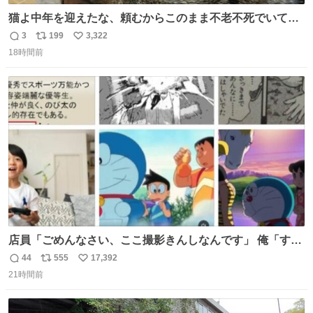
猫よ中年を迎えたな、頼むからこのまま不老不死でいてく
れ…と願ってから、いや人間の家族が死に絶えて猫だけこ
3
199
3,322
返
リ
い
の世に置いていくなんてひどいことはできない…と思って
18時間前
信
ポ
い
から、猫のこの可愛さと愛嬌なら未来永劫ほかの人間に可
数
ス
ね
愛がられて困ることもなかろうなと思ったのでやっぱり猫
ト
数
数
よ不老不死でいてくれ
店員「ごめんなさい、ここ撮影きんしなんです」 俺「すみ
ません！すぐ消します」 店員「念のためフォルダから消し
44
555
17,392
返
リ
い
てるところ見せて頂けますか？」 俺「はい…」
21時間前
信
ポ
い
数
ス
ね
ト
数