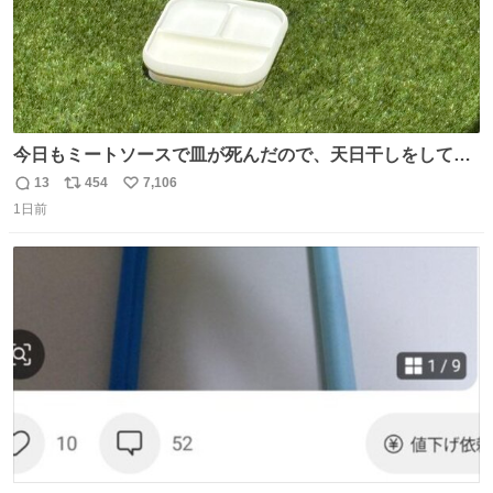
今日もミートソースで皿が死んだので、天日干しをしてい
ます🍝 ありがとう先人の知恵
13
454
7,106
返
リ
い
1日前
信
ポ
い
数
ス
ね
ト
数
数