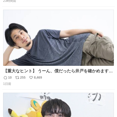
23時間前
信
ポ
い
数
ス
ね
ト
数
数
【重大なヒント】 うーん、僕だったら井戸を確かめますけ
どね
10
255
8,469
返
リ
い
1日前
信
ポ
い
数
ス
ね
ト
数
数