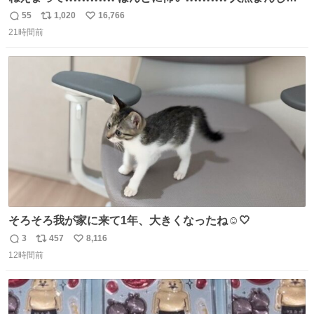
う買ってきたから私も永遠のいのちを…ぐへへ…と思いな
55
1,020
16,766
返
リ
い
がら1つ食べたら 奥歯欠けたんだけど！！！！？？？ しか
21時間前
信
ポ
い
もガッツリ😭 まんじゅうだよ？？？？？？ ガリッて言っ
数
ス
ね
たから何？と思って口から出したら自分の歯wwwwww セ
ト
数
数
イレーンの呪いじゃん😭
そろそろ我が家に来て1年、大きくなったね☺️🤍
3
457
8,116
返
リ
い
12時間前
信
ポ
い
数
ス
ね
ト
数
数