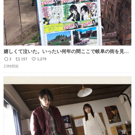
嬉しくて泣いた。いったい何年の間ここで岐阜の街を見守
ってたんだ･･･ 河合荘も変サラも小市民も、全部･･･
2
157
1,279
返
リ
い
23時間前
信
ポ
い
数
ス
ね
ト
数
数