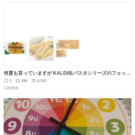
数
ス
ね
ト
数
数
何度も言っていますが KALDI生パスタシリーズのフェット
チーネは 真剣(ガチ)で美味いぞ
3
396
4,703
返
リ
い
13時間前
信
ポ
い
数
ス
ね
ト
数
数