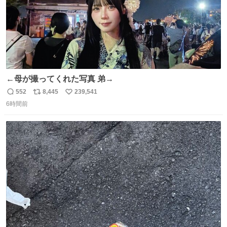
←母が撮ってくれた写真 弟→
552
8,445
239,541
返
リ
い
6時間前
信
ポ
い
数
ス
ね
ト
数
数