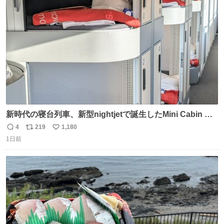
@akmllube0617
ト
数
数
新時代の寝台列車、新型nightjetで誕生したMini Cabin ま
さに走るカプセルホテルといった感じで、一人旅で利用す
4
219
1,180
返
リ
い
るのにはちょうどいい設備。 他の人も言ってましたが、サ
1日前
信
ポ
い
ンライズの後継に欲しい…
数
ス
ね
ト
数
数