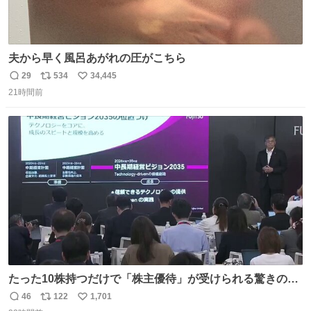
夫から早く風呂あがれの圧がこちら
29
534
34,445
返
リ
い
21時間前
信
ポ
い
数
ス
ね
ト
数
数
たった10株持つだけで「株主優待」が受けられる驚きの企
業ランキング 第9位：不二家（株価：約2,400円） 第8位：
46
122
1,701
返
リ
い