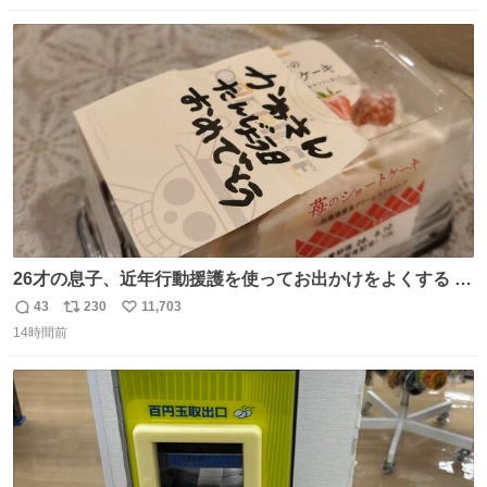
数
ス
ね
ト
数
数
26才の息子、近年行動援護を使ってお出かけをよくする 親
との外出はもう嫌らしい。 中身は小学生位なのに小癪な😅
43
230
11,703
返
リ
い
昨日は夜のショッピングモールに行った 先に寝といてよ❗
14時間前
信
ポ
い
と何度も何度も言い残して。 起きたら冷蔵庫に… ああ、こ
数
ス
ね
れ買いに行ってくれたんだ…😭
ト
数
数