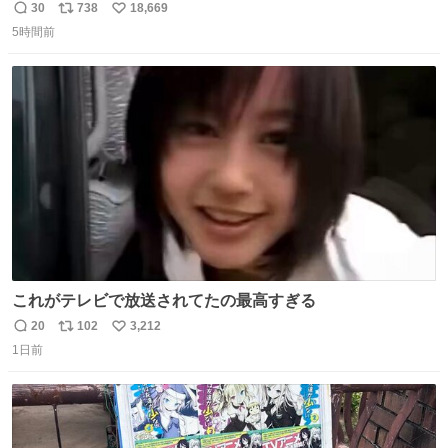
30
738
18,669
返
リ
い
5時間前
信
ポ
い
数
ス
ね
ト
数
数
これがテレビで放送されてたの最高すぎる
20
102
3,212
返
リ
い
1日前
信
ポ
い
数
ス
ね
ト
数
数