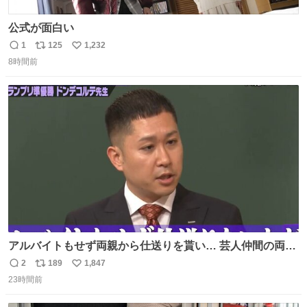
公式が面白い
1
125
1,232
返
リ
い
8時間前
信
ポ
い
数
ス
ね
ト
数
数
アルバイトもせず両親から仕送りを貰い… 芸人仲間の両親
のスネまでかじる!? ドンデコルテ銀次⚡️ 無料見逃し配信は
2
189
1,847
返
リ
い
こちらから ▶︎abema.go.link/gBLVb ◤しくじり先生
23時間前
信
ポ
い
ABEMAにて毎週最新話無料配信中◢ @10000nabe
数
ス
ね