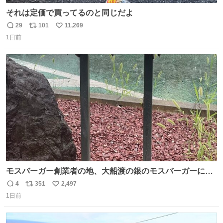
それは定価で買ってるのと同じだよ
29
101
11,269
返
リ
い
1日前
信
ポ
い
数
ス
ね
ト
数
数
モスバーガー創業者の地、大船渡の銀のモスバーガーに一
礼。
4
351
2,497
返
リ
い
1日前
信
ポ
い
数
ス
ね
ト
数