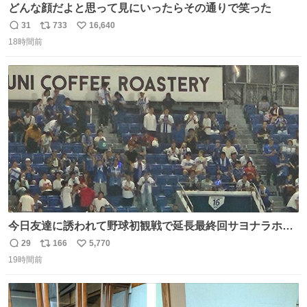
どんな顔だよと思って見にいったらその通りで笑った
31
733
16,640
返
リ
い
18時間前
信
ポ
い
数
ス
ね
ト
数
数
今日友達に誘われて野球初観戦で延長最終回サヨナラホー
ムラン見れたんですけど、これが野球ですか？ 鳥肌止まら
29
166
5,770
返
リ
い
んです笑
19時間前
信
ポ
い
数
ス
ね
ト
数