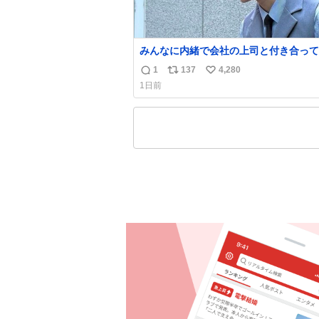
みんなに内緒で会社の上司と付き合って
1
137
4,280
返
リ
い
1日前
信
ポ
い
数
ス
ね
ト
数
数