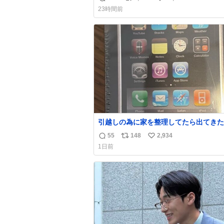
返
リ
い
23時間前
信
ポ
い
数
ス
ね
ト
数
数
引越しの為に家を整理してたら出てきた
iPhone 3Gの完全未開封品 かなり前に
55
148
2,934
返
リ
い
かで買った多分未使用のデモ機で-が出
1日前
と思うんだよね ヤフオクで売れてない1
信
ポ
い
があったけど初代じゃあるまいし流石に
数
ス
ね
まではねぇ 日本初のモデルではあるけど´д
ト
数
#Apple #iPhone3G
数