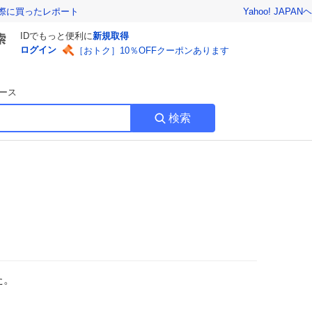
Yahoo! JAPAN
ヘ
実際に買ったレポート
IDでもっと便利に
新規取得
ログイン
［おトク］10％OFFクーポンあります
ース
検索
た。