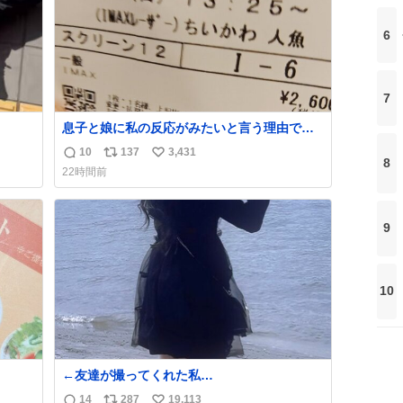
6
7
息子と娘に私の反応がみたいと言う理由で、
セブンの赤魚の煮付けを食べさせられ、ちい
10
137
3,431
返
リ
い
かわの映画に連れてこられました 一体どうい
8
22時間前
うことなんやで…
信
ポ
い
数
ス
ね
ト
数
9
数
10
←友達が撮ってくれた私
友達が描いてくれた
14
287
19,113