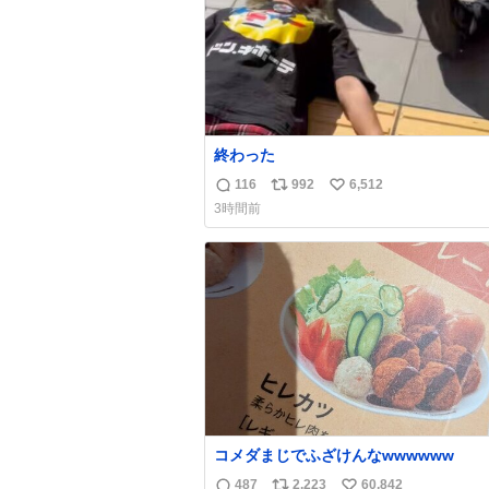
終わった
116
992
6,512
返
リ
い
3時間前
信
ポ
い
数
ス
ね
ト
数
数
コメダまじでふざけんなwwwwww
487
2,223
60,842