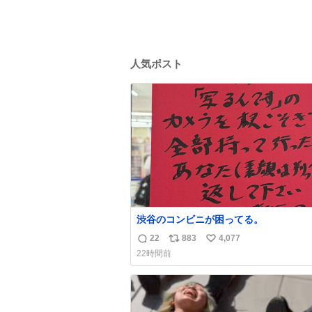
人気ポスト
渋谷のコンビニが困ってる。
22
883
4,077
返
リ
い
22時間前
信
ポ
い
数
ス
ね
ト
数
数