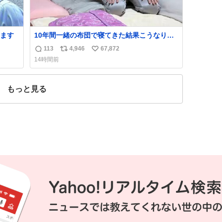
ます
10年間一緒の布団で寝てきた結果こうなりま
した…
113
4,946
67,872
返
リ
い
14時間前
信
ポ
い
数
ス
ね
ト
数
もっと見る
数