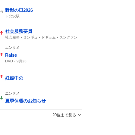
関智一さん
踊る大捜査線
制服姿
『踊る大捜査線 n.e.w. メトロポリスを駆け抜
野獣の日2026
けろ!』
下北沢駅
社会服務要員
社会服務
ミンギュ
ドギョム
スングァン
ディノ
エンタメ
Raise
DVD
9月23
妊娠中の
エンタメ
夏季休暇のお知らせ
20位まで見る