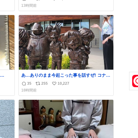
返
リ
い
私→
13時間前
信
ポ
い
数
ス
ね
ト
数
数
あ…ありのまま今起こった事を話すぜ! コナン
楽天だ
展で女の子に 「千速さんですか！？」 と声を
35
255
10,227
返
リ
い
るのだ
かけられた。 あぁ鞄の装飾かなと思ったら
18時間前
90万
「背も高いし見た目もすごく千速さんだと思
信
ポ
い
そこ
いました！」 それでは聞いてください。 ＿人
数
ス
ね
` ;
人人人人＿ ＞今日は私服＜ ￣Y^Y^Y^Y^Y^￣
ト
数
#白樹鳥取大阪コナン旅行2026
数