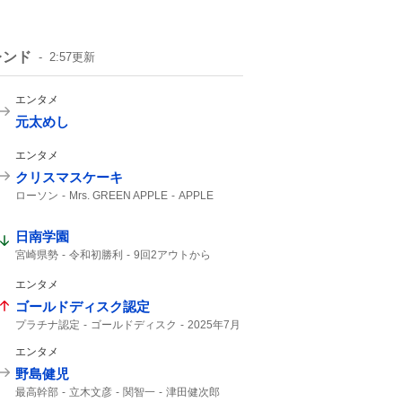
レンド
2:57
更新
エンタメ
元太めし
エンタメ
クリスマスケーキ
ローソン
Mrs. GREEN APPLE
APPLE
日南学園
宮崎県勢
令和初勝利
9回2アウトから
高校野球
サヨナラ
8年ぶり
夏の甲子園
出場した
2アウトから
エンタメ
ゴールドディスク認定
プラチナ認定
ゴールドディスク
2025年7月
エンタメ
野島健児
最高幹部
立木文彦
関智一
津田健次郎