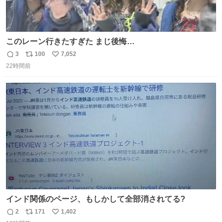
このレーン行きたすぎた まじ後悔…
3
100
7,052
返
リ
い
22時間前
信
ポ
い
数
ス
ね
ト
数
数
インド関係のページ、もしかして全部消されてる?
2
171
1,402
返
リ
い