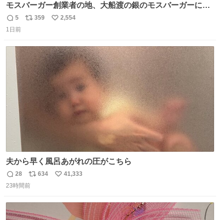
モスバーガー創業者の地、大船渡の銀のモスバーガーに一
礼。
5
359
2,554
返
リ
い
1日前
信
ポ
い
数
ス
ね
ト
数
数
夫から早く風呂あがれの圧がこちら
28
634
41,333
返
リ
い
23時間前
信
ポ
い
数
ス
ね
ト
数
数