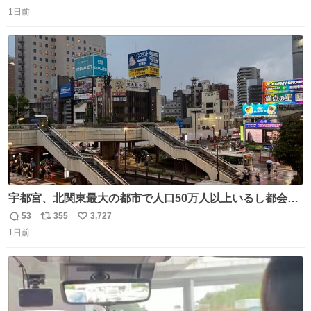
返
リ
い
1日前
信
ポ
い
数
ス
ね
ト
数
数
宇都宮、北関東最大の都市で人口50万人以上いるし都会何
だろうなと思っていたら想像以上に都会で興奮した
53
355
3,727
返
リ
い
1日前
信
ポ
い
数
ス
ね
ト
数
数