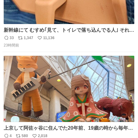
新幹線にて むすめ｢見て、トイレで落ち込んでる人｣ それに
しか見えなくなった どうしてくれるんだ
33
1,347
11,136
返
リ
い
23時間前
信
ポ
い
数
ス
ね
ト
数
数
上京して阿佐ヶ谷に住んでた20年前、19歳の時から毎年参
加してるお祭りなのでとっても感慨深いです。うれしーー
4
580
2,018