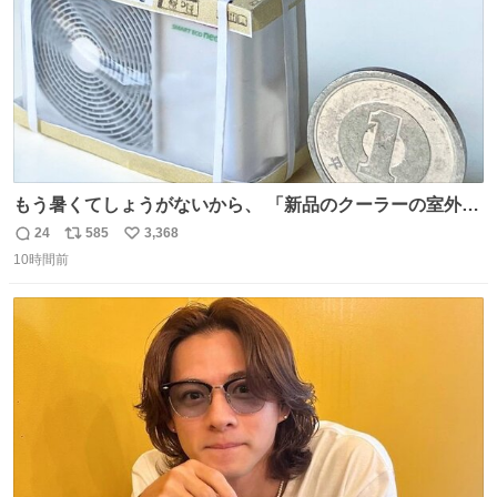
もう暑くてしょうがないから、 「新品のクーラーの室外機
のミニチュア」 でも見ていってよ
24
585
3,368
返
リ
い
10時間前
信
ポ
い
数
ス
ね
ト
数
数