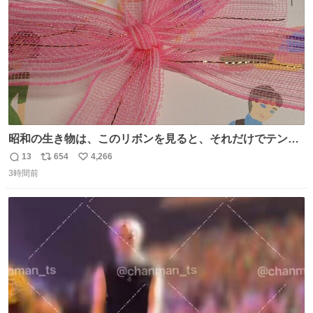
昭和の生き物は、このリボンを見ると、それだけでテンシ
ョンが上がるのである。
13
654
4,266
返
リ
い
3時間前
信
ポ
い
数
ス
ね
ト
数
数