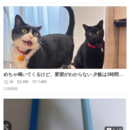
数
ス
ね
ト
数
数
めちゃ鳴いてくるけど、要望がわからない 夕飯は3時間も
先だしな
19
206
7,485
返
リ
い
22時間前
信
ポ
い
数
ス
ね
ト
数
数