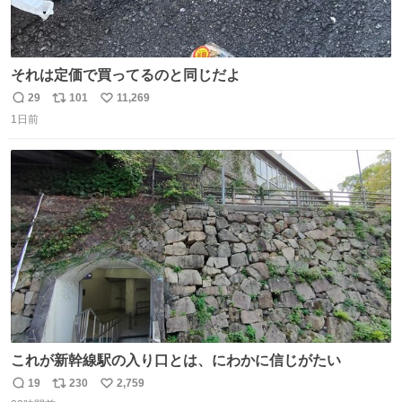
それは定価で買ってるのと同じだよ
29
101
11,269
返
リ
い
1日前
信
ポ
い
数
ス
ね
ト
数
数
これが新幹線駅の入り口とは、にわかに信じがたい
19
230
2,759
返
リ
い