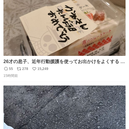
数
26才の息子、近年行動援護を使ってお出かけをよくする 親
との外出はもう嫌らしい。 中身は小学生位なのに小癪な😅
55
278
15,249
返
リ
い
昨日は夜のショッピングモールに行った 先に寝といてよ❗
15時間前
信
ポ
い
と何度も何度も言い残して。 起きたら冷蔵庫に… ああ、こ
数
ス
ね
れ買いに行ってくれたんだ…😭
ト
数
数