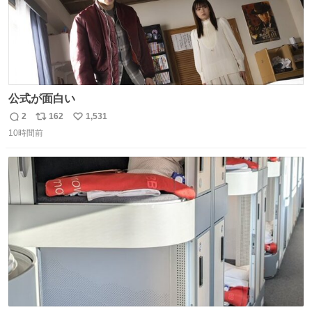
公式が面白い
2
162
1,531
返
リ
い
10時間前
信
ポ
い
数
ス
ね
ト
数
数