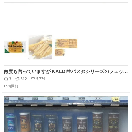
数
ス
ね
ト
数
数
何度も言っていますが KALDI生パスタシリーズのフェット
チーネは 真剣(ガチ)で美味いぞ
3
512
5,779
返
リ
い
15時間前
信
ポ
い
数
ス
ね
ト
数
数