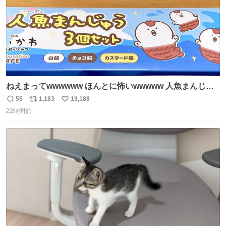
ねえまってwwwwww ほんとに怖いwwwww 人魚まんじゅ
う買ってきたから私も永遠のいのちを…ぐへへ…と思いな
55
1,183
19,188
返
リ
い
がら1つ食べたら 奥歯欠けたんだけど！！！！？？？ しか
22時間前
信
ポ
い
もガッツリ😭 まんじゅうだよ？？？？？？ ガリッて言っ
数
ス
ね
たから何？と思って口から出したら自分の歯wwwwww セ
ト
数
数
イレーンの呪いじゃん😭