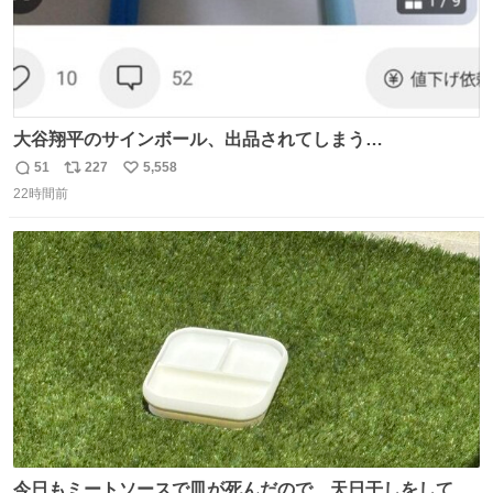
大谷翔平のサインボール、出品されてしまう…
51
227
5,558
返
リ
い
22時間前
信
ポ
い
数
ス
ね
ト
数
数
今日もミートソースで皿が死んだので、天日干しをしてい