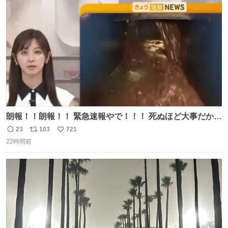
ト
数
数
朗報！！朗報！！ 緊急速報やで！！！ 死ぬほど大事だから
何度でも言います。 日本人の皆さん、これをよく見てくだ
23
103
721
返
リ
い
さい。 ゾッとしました！！
22時間前
信
ポ
い
数
ス
ね
ト
数
数