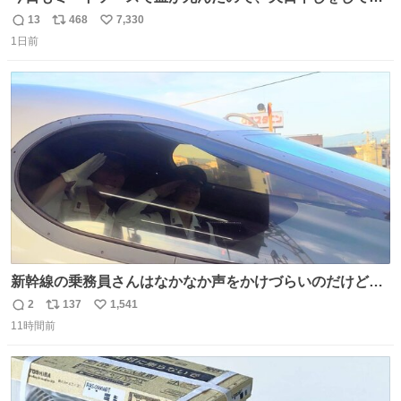
ます🍝 ありがとう先人の知恵
13
468
7,330
返
リ
い
1日前
信
ポ
い
数
ス
ね
ト
数
数
新幹線の乗務員さんはなかなか声をかけづらいのだけど😅
ルミエールの運転士さん、運転台にカメラマン向けたらお
2
137
1,541
返
リ
い
二人で敬礼🫡✨ 暗くて上手く撮れないなぁ…な顔してた
11時間前
信
ポ
い
ら、わざわざ車外に出て来てくださり✨ 「フリー素材なの
数
ス
ね
で載せて大丈夫です！」と自ら言ってくださる親切気さく
ト
数
数
なS運転士さん感謝