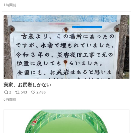
返
リ
い
ー！作っていただいた方本当にありがとう。
1時間前
信
ポ
い
数
ス
ね
ト
数
数
実家、お尻岩しかない
2
543
2,486
返
リ
い
6時間前
信
ポ
い
数
ス
ね
ト
数
数