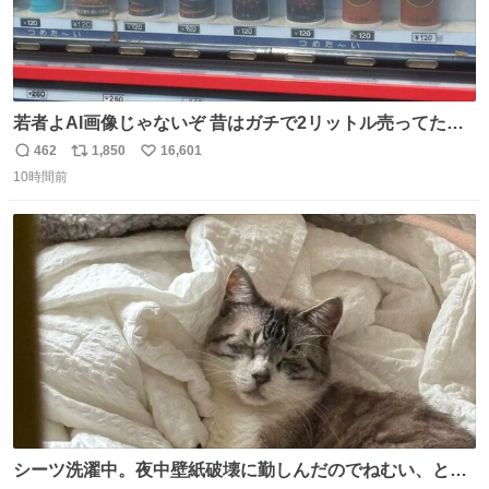
若者よAI画像じゃないぞ 昔はガチで2リットル売ってたん
やでw
462
1,850
16,601
返
リ
い
10時間前
信
ポ
い
数
ス
ね
ト
数
数
シーツ洗濯中。夜中壁紙破壊に勤しんだのでねむい、との