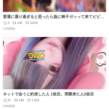
普通に通り過ぎると思ったら急に椅子ガッって来てビビっ
た。そんでまじいい匂い。← #超特急_ESCORT
3
138
4,018
返
リ
い
11時間前
信
ポ
い
数
ス
ね
ト
数
数
ネットで会うと約束した人 1枚目。実際来た人2枚目
51
140
7,210
返
リ
い
22時間前
信
ポ
い