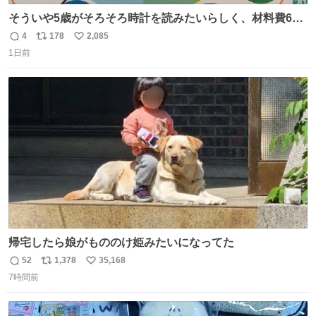
そういや5歳がそろそろ時計を読みたいらしく、材料費600
円で作れる知育時計作ってみた！ めっちゃ簡単！ ありがと
4
178
2,085
返
リ
い
う先人！
1日前
信
ポ
い
数
ス
ね
ト
数
数
帰宅したら娘がもののけ姫みたいになってた
52
1,378
35,168
返
リ
い
7時間前
信
ポ
い
数
ス
ね
ト
数