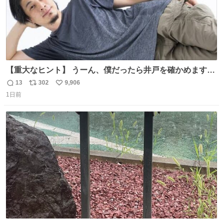
【重大なヒント】 うーん、僕だったら井戸を確かめますけ
どね
13
302
9,906
返
リ
い
1日前
信
ポ
い
数
ス
ね
ト
数
数