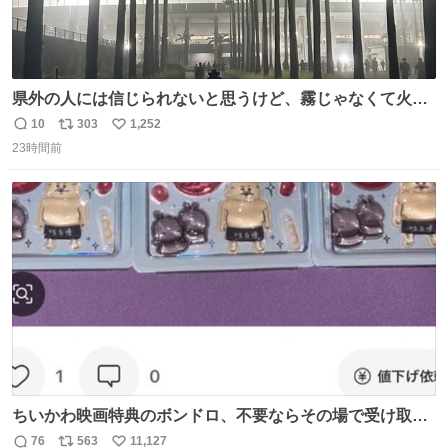
県外の人には信じられないと思うけど、霧じゃなくて火山
灰です🌋 #桜島
10
303
1,252
返
リ
い
23時間前
信
ポ
い
数
ス
ね
ト
数
数
ちいかわ映画特典のボンドロ、不要ならその場で受け取り
辞退すれば良いのに白々しい
76
563
11,127