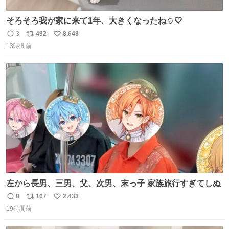
そろそろ我が家に来て1年、大きくなったね☺️🤍
3
482
8,648
返
リ
い
13時間前
信
ポ
い
数
ス
ね
ト
数
数
左から長男、三男、父、次男、末っ子 家族旅行すぎてしぬ
8
107
2,433
返
リ
い
19時間前
信
ポ
い
数
ス
ね