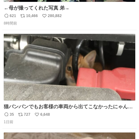
←母が撮ってくれた写真 弟→
621
10,466
280,882
返
リ
い
8時間前
信
ポ
い
数
ス
ね
ト
数
数
猫バンバンでもお客様の車両から出てこなかったにゃんこ
🐈 救出しようとした工場長が腕を引っ掻かれ、ぱんぱんに
35
727
6,648
返
リ
い
膨れ上がり、傷だらけ血だらけになりながらも何とか救出
1日前
信
ポ
い
したこの子はその後、工場長の家の子になりました😌💕
数
ス
ね
ト
数