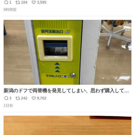
こと。
1
104
3,595
返
リ
い
9時間前
信
ポ
い
数
ス
ね
ト
数
数
新潟のドフで両替機を発見してしまい、思わず購入してし
まい大阪に発送するイベントが発生
3
242
9,702
返
リ
い
1日前
信
ポ
い
数
ス
ね
ト
数
数