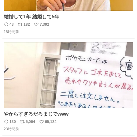
結婚して1年 結婚して5年
43
182
7,392
返
リ
い
18時間前
信
ポ
い
数
ス
ね
ト
数
数
やからすぎるだろまじでwww
130
5,064
65,124
返
リ
い
23時間前
信
ポ
い