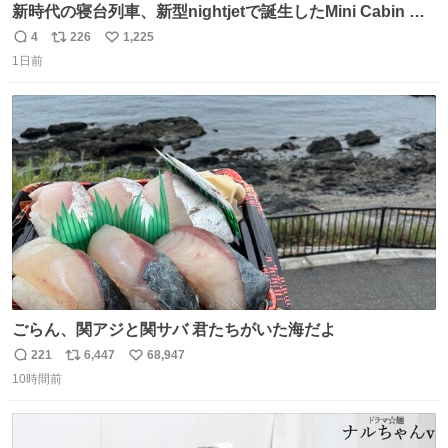
新時代の寝台列車、新型nightjetで誕生したMini Cabin ま
さに走るカプセルホテルといった感じで、一人旅で利用す
4
226
1,225
返
リ
い
るのにはちょうどいい設備。 他の人も言ってましたが、サ
1日前
信
ポ
い
ンライズの後継に欲しい…
数
ス
ね
ト
数
数
ごらん、関アジと関サバ 君たちがいた海だよ
221
6,447
68,947
返
リ
い
10時間前
信
ポ
い
数
ス
ね
ト
数