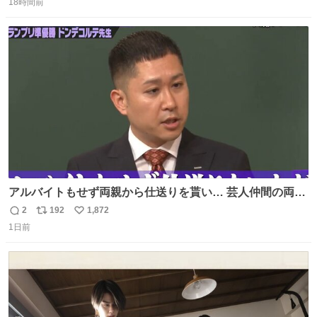
18時間前
信
ポ
い
数
ス
ね
ト
数
数
アルバイトもせず両親から仕送りを貰い… 芸人仲間の両親
のスネまでかじる!? ドンデコルテ銀次⚡️ 無料見逃し配信は
2
192
1,872
返
リ
い
こちらから ▶︎abema.go.link/gBLVb ◤しくじり先生
1日前
信
ポ
い
ABEMAにて毎週最新話無料配信中◢ @10000nabe
数
ス
ね
@akmllube0617
ト
数
数