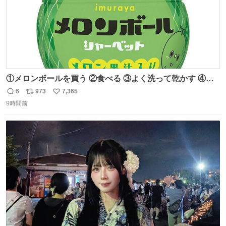
①メロンボールを買う ②食べる ③よく洗って乾かす ④か
わいい
6
973
7,365
返
リ
い
9時間前
信
ポ
い
数
ス
ね
ト
数
数