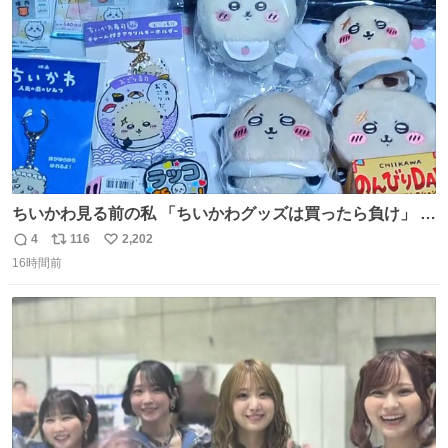
数
ちいかわ見る前の私 「ちいかわグッズは買ったら負け」 今
「  ︎︎ ︎︎ 」
4
116
2,202
返
リ
い
16時間前
信
ポ
い
数
ス
ね
ト
数
数