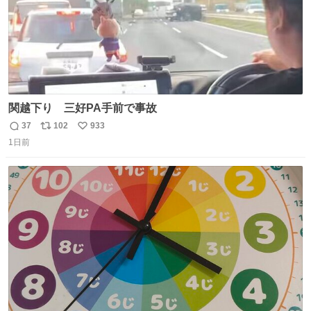
関越下り 三好PA手前で事故
37
102
933
返
リ
い
1日前
信
ポ
い
数
ス
ね
ト
数
数