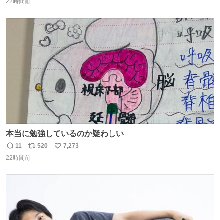
22時間前
信
ポ
い
数
ス
ね
ト
数
数
本当に勉強しているのか疑わしい
11
520
7,273
返
リ
い
22時間前
信
ポ
い
数
ス
ね
ト
数
数