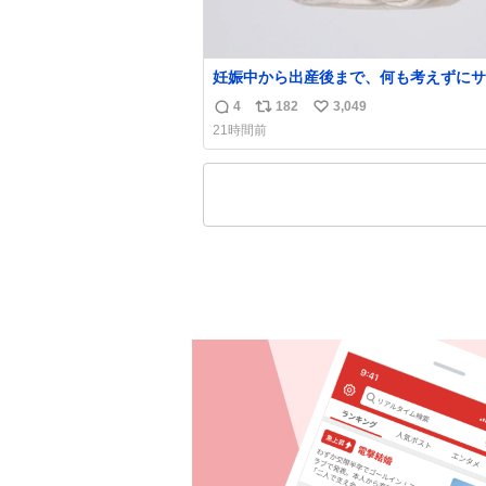
妊娠中から出産後まで、何も考えずにサ
持って行けるようなショルダーバッグが
4
182
3,049
返
リ
い
いな〜と思っていたのだけど snidelで
21時間前
くちゃピッタリなものを見つけたので買
信
ポ
い
た！✨ スマホと小物とペットボトルが入るの
数
ス
ね
最高すぎる🥹 しかもスマホ入れ独立し
ト
数
ファスナーない！地味に嬉しいやつ！！
数