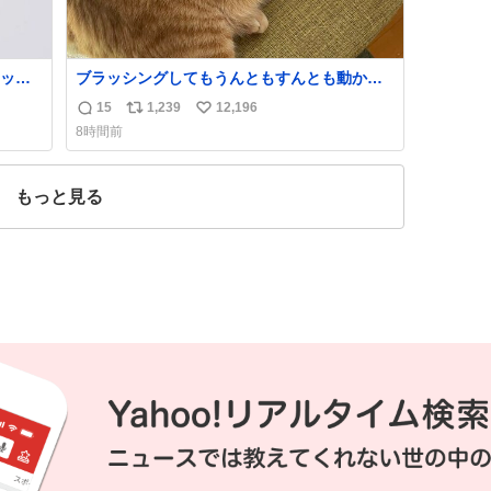
ッと
ブラッシングしてもうんともすんとも動かな
欲し
いから京都の寺にある庭みたいになってる
15
1,239
12,196
返
リ
い
めちゃ
8時間前
っ
信
ポ
い
数
ス
ね
てるし
ト
数
もっと見る
！
数