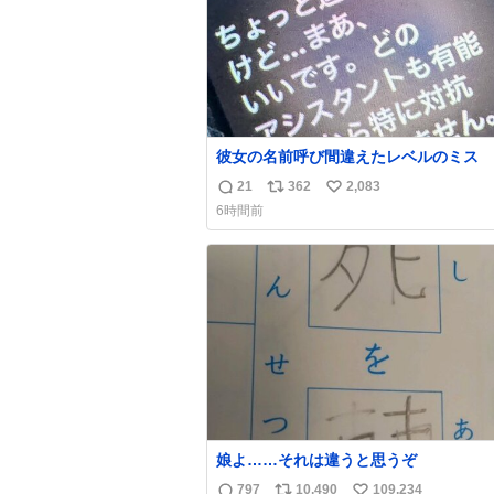
彼女の名前呼び間違えたレベルのミス
21
362
2,083
返
リ
い
6時間前
信
ポ
い
数
ス
ね
ト
数
数
娘よ……それは違うと思うぞ
797
10,490
109,234