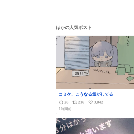
ほかの人気ポスト
コミケ、こうなる気がしてる
26
236
3,842
返
リ
い
1時間前
信
ポ
い
数
ス
ね
ト
数
数