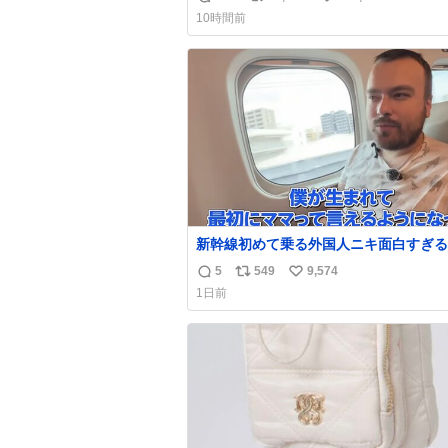
返
リ
い
10時間前
信
ポ
い
数
ス
ね
ト
数
数
新幹線初めて乗る外国人ニキ面白すぎる
5
549
9,574
返
リ
い
1日前
信
ポ
い
数
ス
ね
ト
数
数