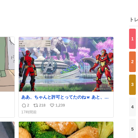
ト
1
2
3
ああ、ちゃんと許可とってたのねｗ あと、マ
ジで『そして時は動き出す』って言ってて草
2
218
1,239
4
返
リ
い
オブ草
17時間前
信
ポ
い
数
ス
ね
ト
数
5
数