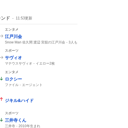
レンド
11:53
更新
エンタメ
江戸川会
Snow Man 佐久間 渡辺 宮舘の江戸川会
3人も
2人目
Snow Man
55分
スポーツ
サヴィオ
マテウスサヴィオ
イエロー2枚
マテウス・サヴィオ
あべしゅー
エンタメ
レッドカード
キジェ
イエロー
ロクシー
ファイル
エージェント
ジキル&ハイド
スポーツ
三井寺くん
三井寺
2010年生まれ