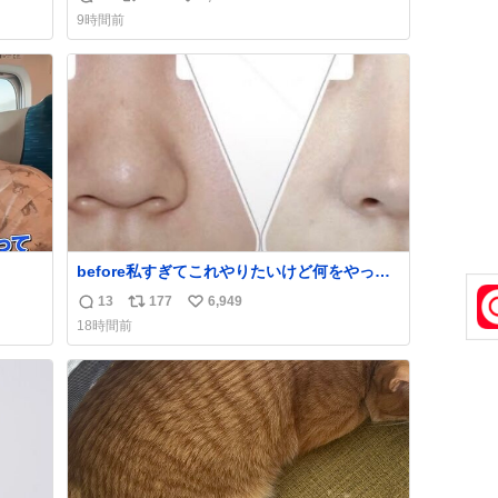
返
リ
い
9時間前
信
ポ
い
数
ス
ね
ト
数
数
before私すぎてこれやりたいけど何をやった
ら右になれるの
13
177
6,949
返
リ
い
18時間前
信
ポ
い
数
ス
ね
ト
数
数