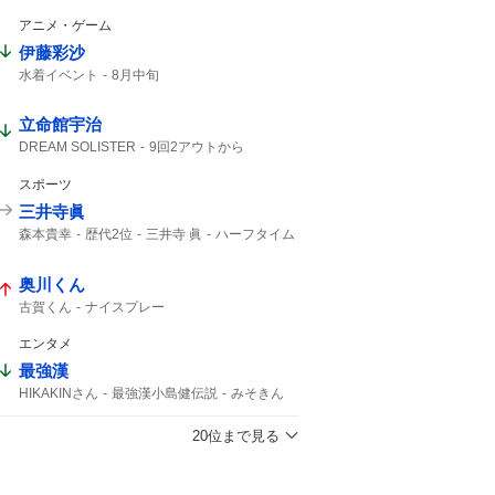
アニメ・ゲーム
伊藤彩沙
水着イベント
8月中旬
立命館宇治
DREAM SOLISTER
9回2アウトから
逆転勝ち
立命館
9回
甲子園
2アウトから
9回2アウト
スポーツ
響けユーフォニアム
2アウト
三井寺眞
ユーフォニアム
T-WAVE
森本貴幸
歴代2位
三井寺 眞
ハーフタイム
横浜FM
三井寺
16歳
Travis Japan
史上最年少
J1
トラップ
15歳
奥川くん
古賀くん
ナイスプレー
エンタメ
最強漢
HIKAKINさん
最強漢小島健伝説
みそきん
学生時代から
YouTuber
HIKAKIN
20位まで見る