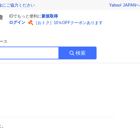
Yahoo! JAPAN
ヘ
金にご協力ください
IDでもっと便利に
新規取得
ログイン
［おトク］10％OFFクーポンあります
ース
検索
た。