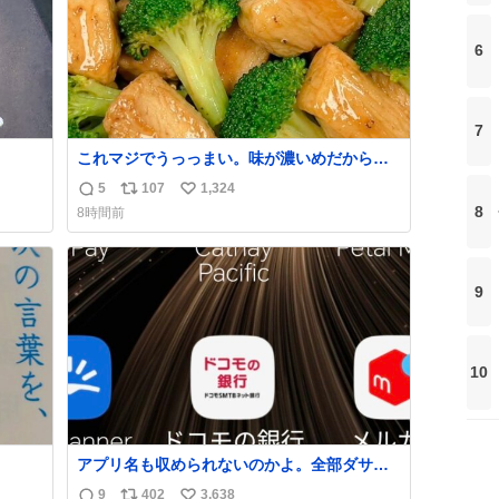
6
7
これマジでうっっまい。味が濃いめだから満
足感エグいし1週間で3キロ痩せた😭
5
107
1,324
返
リ
い
8
8時間前
信
ポ
い
数
ス
ね
ト
数
9
数
10
アプリ名も収められないのかよ。全部ダサく
て本当に凄い。 https://t.co/LemyLGyVkR
9
402
3,638